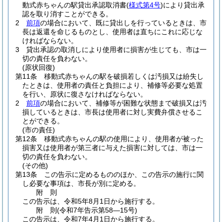
動式赤ちゃんの駅貸出承認取消書
(
様式第4号
)
により貸出承
認を取り消すことができる。
2
前項
の場合において、既に貸出しを行っているときは、市
長は返還を命じるものとし、使用者は直ちにこれに応じな
ければならない。
3
貸出承認の取消しにより使用者に損害が生じても、市は一
切の責任を負わない。
(原状回復)
第11条
移動式赤ちゃんの駅を破損若しくは汚損又は紛失し
たときは、使用者の責任と負担により、補修等必要な処置
を行い、原状に復さなければならない。
2
前項
の場合において、補修等が困難な状態まで破損又は汚
損しているときは、市長は使用者に対し実費弁償させるこ
とができる。
(市の責任)
第12条
移動式赤ちゃんの駅の使用により、使用者が被った
損害又は使用者が第三者に与えた損害に対しては、市は一
切の責任を負わない。
(その他)
第13条
この告示に定めるもののほか、この告示の施行に関
し必要な事項は、市長が別に定める。
附
則
この告示は、令和5年8月1日から施行する。
附
則
(令和7年
告示第58―15号)
この告示は、令和7年4月1日から施行する。