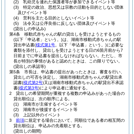
(2)
乳幼児を連れた保護者等が参加できるイベント等
(3)
特定の政治、思想又は宗教の活動を目的としない団体
及びイベント等
(4)
営利を主たる目的としないイベント等
(5)
法令又は公序良俗に反しない団体及びイベント等
(貸出しの申込み)
第4条
移動式赤ちゃんの駅の貸出しを受けようとするもの
(以下「申込者」という。)
は、湖南市移動式赤ちゃんの駅
貸出申込書
(
様式第1号
。以下「申込書」という。)
に必要な
書類を添付し、貸出しを受けようとする日の6箇月前から7
日前までに申込書を提出しなければならない。
ただし、市
長が特別の事情があると認めたときは、この限りでない。
(貸出しの承認等)
第5条
市長は、申込書の提出があったときは、審査を行い、
貸出しの可否を決定し、湖南市移動式赤ちゃんの駅貸出承
認書
(
様式第2号
)
又は湖南市移動式赤ちゃんの駅貸出不承認
書
(
様式第3号
)
により申込者に通知する。
2
貸出しの希望期間が重複する複数の申込みがあった場合の
貸出順位は、次の順序による。
(1)
湖南市が主催するイベント等
(2)
湖南市が後援するイベント等
(3)
上記以外のイベント
3
前項
に規定する場合において、同順位である者の相互間の
貸出順位は、申込みの先着順とする。
(貸出しの期間)