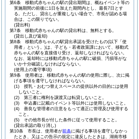
第6条
移動式赤ちゃんの駅の貸出期間は、概ねイベント等の
実施期間の前後に1日を加えた期間内とし、最長7日とす
る。
ただし、貸出しが重複しない場合で、市長が認める場
合は、この限りでない。
(貸出料)
第7条
移動式赤ちゃんの駅の貸出料は、無料とする。
(貸出し及び返却)
第8条
移動式赤ちゃんの駅貸出承認を受けたもの
(以下「使
用者」という。)
は、子ども・若者政策課において、移動式
赤ちゃんの駅を直接借り受け、返却しなければならない。
なお、返却時には移動式赤ちゃんの駅に破損、汚損等がな
いか十分確認しなければならない。
(使用上の遵守事項)
第9条
使用者は、移動式赤ちゃんの駅の使用に際し、次に掲
げる事項を遵守しなければならない。
(1)
授乳・おむつ替えスペースの提供以外の目的には使用
しないこと。
(2)
第三者に権利を譲渡又は転貸しないこと。
(3)
申込書に記載のイベント等以外には使用しないこと。
(4)
善良な管理者の注意をもって適正に管理及び使用する
こと。
(5)
その他市長が付した条件に従って使用すること。
(貸出承認の取り消し)
第10条
市長は、使用者が
前条
に掲げる事項を遵守しなかっ
たとき、又はこの告示の規定に違反したときは、湖南市移