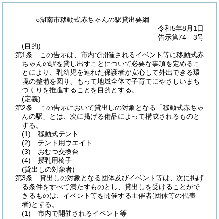
○湖南市移動式赤ちゃんの駅貸出要綱
令和5年8月1日
告示第74―3号
(目的)
第1条
この告示は、市内で開催されるイベント等に移動式赤
ちゃんの駅を貸し出すことについて必要な事項を定めるこ
とにより、乳幼児を連れた保護者が安心して外出できる環
境の整備を図り、もって地域全体で子育てにやさしいまち
づくりを推進することを目的とする。
(定義)
第2条
この告示において貸出しの対象となる「移動式赤ちゃ
んの駅」とは、次に掲げる備品によって構成されるものと
する。
(1)
移動式テント
(2)
テント用ウエイト
(3)
おむつ交換台
(4)
授乳用椅子
(貸出しの対象者)
第3条
貸出しの対象となる団体及びイベント等は、次に掲げ
る条件をすべて満たすものとし、貸出しを受けることがで
きるものは、イベント等を開催する主催者
(団体等の代表
者)
とする。
(1)
市内で開催されるイベント等