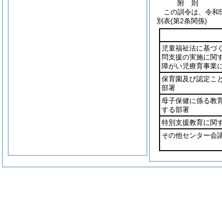
附
則
この訓令は、令和
別表
(第2条関係)
児童福祉法に基づ
問支援の実施に関
障がい児療育事業
保育園及び認定こ
部署
母子保健に係る教
する部署
特別支援教育に関
その他センター会