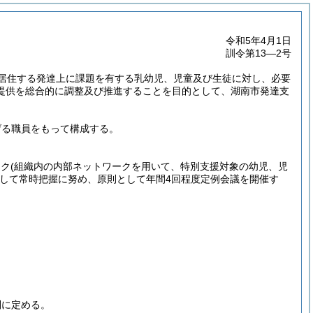
令和5年4月1日
訓令第13―2号
居住する発達上に課題を有する乳幼児、児童及び生徒に対し、必要
提供を総合的に調整及び推進することを目的として、湖南市発達支
げる職員をもって構成する。
ーク
(組織内の内部ネットワークを用いて、特別支援対象の幼児、児
して常時把握に努め、原則として年間4回程度定例会議を開催す
別に定める。