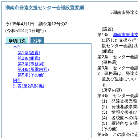
湖南市発達支援センター会議設置要綱
○湖南市発達
令和5年4月1日 訓令第13号の2
(設置)
(令和5年4月1日施行)
第1条
湖南市発達
に応じた支援を行
条項目次
沿革
援センター会議
(
本則
(組織)
第1条
(設置)
第2条
センター会
第2条
(組織)
(事務局)
第3条
(事務局)
第3条
センター会
第4条
(所掌内容)
2
事務局は、発達支
第5条
(その他)
童及び生徒につい
附則
る。
別表
(第2条関係)
(所掌内容)
第4条
センター会
(1)
発達支援業務
(2)
発達相談事業
(3)
情報交換並び
(4)
各校園への情
(5)
継続的な支援
(その他)
第5条
この訓令に