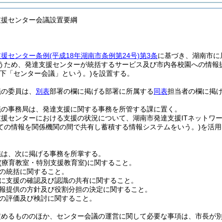
支援センター会議設置要綱
支援センター条例
(平成18年湖南市条例第24号)
第3条
に基づき、湖南市に
うため、発達支援センターが統括するサービス及び市内各校園への情報
以下「センター会議」という。)
を設置する。
議の委員は、
別表
部署の欄に掲げる部署に所属する
同表
担当者の欄に掲
議の事務局は、発達支援に関する事務を所管する課に置く。
援センターにおける支援の状況について、湖南市発達支援ITネットワ
ての情報を関係機関の間で共有し蓄積する情報システムをいう。)
を活用
議は、次に掲げる事務を所掌する。
(療育教室・特別支援教育室)
に関すること。
の統括に関すること。
に支援の確認及び認識の共有に関すること。
報提供の方針及び役割分担の決定に関すること。
の評価及び検討に関すること。
定めるもののほか、センター会議の運営に関して必要な事項は、市長が