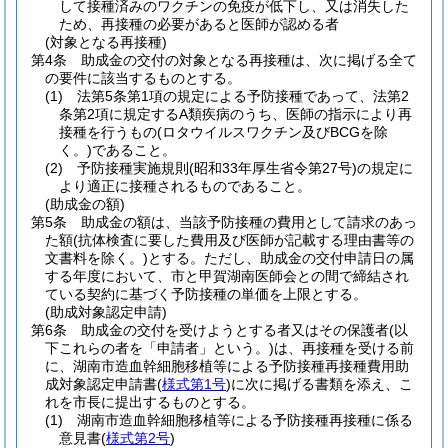
して接種済みのワクチンの免疫が低下し、又は消失した
ため、再接種の必要があると医師が認める者
(対象となる再接種)
第4条
助成金の交付の対象となる再接種は、次に掲げる全て
の要件に該当するものとする。
(1)
法第5条第1項の規定による予防接種であって、法第2
条第2項に規定するA類疾病のうち、医師の指示により再
接種を行うもの
(ロタウイルスワクチン及びBCGを除
く。)
であること。
(2)
予防接種実施規則
(昭和33年厚生省令第27号)
の規定に
より適正に接種されるものであること。
(助成金の額)
第5条
助成金の額は、当該予防接種の費用として請求のあっ
た額
(抗体検査に要した費用及び医師が記載する理由書等の
文書料を除く。)
とする。
ただし、助成金の交付申請日の属
する年度において、市と甲賀湖南医師会との間で締結され
ている契約に基づく予防接種の単価を上限とする。
(助成対象認定申請)
第6条
助成金の交付を受けようとする者又はその保護者
(以
下これらの者を「申請者」という。)
は、再接種を受ける前
に、湖南市造血幹細胞移植等による予防接種再接種費用助
成対象認定申請書
(
様式第1号
)
に次に掲げる書類を添え、こ
れを市長に提出するものとする。
(1)
湖南市造血幹細胞移植等による予防接種再接種に係る
意見書
(
様式第2号
)