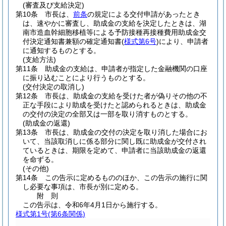
(審査及び支給決定)
第10条
市長は、
前条
の規定による交付申請があったとき
は、速やかに審査し、助成金の支給を決定したときは、湖
南市造血幹細胞移植等による予防接種再接種費用助成金交
付決定通知書兼額の確定通知書
(
様式第6号
)
により、申請者
に通知するものとする。
(支給方法)
第11条
助成金の支給は、申請者が指定した金融機関の口座
に振り込むことにより行うものとする。
(交付決定の取消し)
第12条
市長は、助成金の支給を受けた者が偽りその他の不
正な手段により助成を受けたと認められるときは、助成金
の交付の決定の全部又は一部を取り消すものとする。
(助成金の返還)
第13条
市長は、助成金の交付の決定を取り消した場合にお
いて、当該取消しに係る部分に関し既に助成金が交付され
ているときは、期限を定めて、申請者に当該助成金の返還
を命ずる。
(その他)
第14条
この告示に定めるもののほか、この告示の施行に関
し必要な事項は、市長が別に定める。
附
則
この告示は、令和6年4月1日から施行する。
様式第1号
(第6条関係)