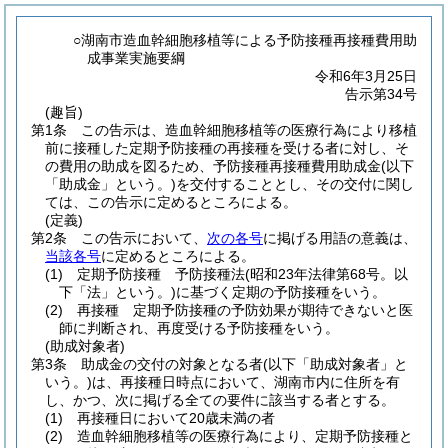
○湖南市造血幹細胞移植等による予防接種再接種費用助
成事業実施要綱
令和6年3月25日
告示第34号
(趣旨)
第1条
この告示は、造血幹細胞移植等の医療行為により移植
前に接種した定期予防接種の再接種を受ける者に対し、そ
の費用の助成を図るため、予防接種再接種費用助成金
(以下
「助成金」という。)
を交付することとし、その交付に関し
ては、この告示に定めるところによる。
(定義)
第2条
この告示において、
次の各号
に掲げる用語の意義は、
当該各号
に定めるところによる。
(1)
定期予防接種 予防接種法
(昭和23年法律第68号。以
下「法」という。)
に基づく定期の予防接種をいう。
(2)
再接種 定期予防接種の予防効果が期待できないと医
師に判断され、再度受ける予防接種をいう。
(助成対象者)
第3条
助成金の交付の対象となる者
(以下「助成対象者」と
いう。)
は、再接種日時点において、湖南市内に住所を有
し、かつ、次に掲げる全ての要件に該当する者とする。
(1)
再接種日において20歳未満の者
(2)
造血幹細胞移植等の医療行為により、定期予防接種と