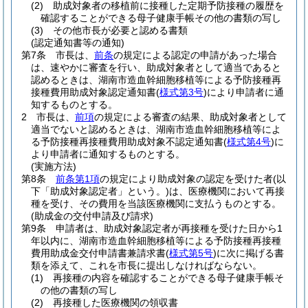
(2)
助成対象者の移植前に接種した定期予防接種の履歴を
確認することができる母子健康手帳その他の書類の写し
(3)
その他市長が必要と認める書類
(認定通知書等の通知)
第7条
市長は、
前条
の規定による認定の申請があった場合
は、速やかに審査を行い、助成対象者として適当であると
認めるときは、湖南市造血幹細胞移植等による予防接種再
接種費用助成対象認定通知書
(
様式第3号
)
により申請者に通
知するものとする。
2
市長は、
前項
の規定による審査の結果、助成対象者として
適当でないと認めるときは、湖南市造血幹細胞移植等によ
る予防接種再接種費用助成対象不認定通知書
(
様式第4号
)
に
より申請者に通知するものとする。
(実施方法)
第8条
前条第1項
の規定により助成対象の認定を受けた者
(以
下「助成対象認定者」という。)
は、医療機関において再接
種を受け、その費用を当該医療機関に支払うものとする。
(助成金の交付申請及び請求)
第9条
申請者は、助成対象認定者が再接種を受けた日から1
年以内に、湖南市造血幹細胞移植等による予防接種再接種
費用助成金交付申請書兼請求書
(
様式第5号
)
に次に掲げる書
類を添えて、これを市長に提出しなければならない。
(1)
再接種の内容を確認することができる母子健康手帳そ
の他の書類の写し
(2)
再接種した医療機関の領収書