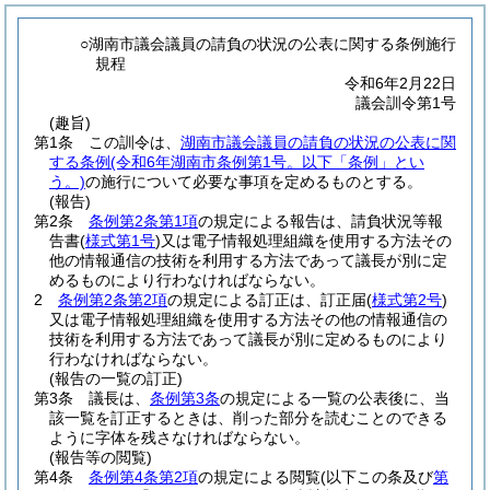
○湖南市議会議員の請負の状況の公表に関する条例施行
規程
令和6年2月22日
議会訓令第1号
(趣旨)
第1条
この訓令は、
湖南市議会議員の請負の状況の公表に関
する条例
(令和6年湖南市条例第1号。以下「条例」とい
う。)
の施行について必要な事項を定めるものとする。
(報告)
第2条
条例第2条第1項
の規定による報告は、請負状況等報
告書
(
様式第1号
)
又は電子情報処理組織を使用する方法その
他の情報通信の技術を利用する方法であって議長が別に定
めるものにより行わなければならない。
2
条例第2条第2項
の規定による訂正は、訂正届
(
様式第2号
)
又は電子情報処理組織を使用する方法その他の情報通信の
技術を利用する方法であって議長が別に定めるものにより
行わなければならない。
(報告の一覧の訂正)
第3条
議長は、
条例第3条
の規定による一覧の公表後に、当
該一覧を訂正するときは、削った部分を読むことのできる
ように字体を残さなければならない。
(報告等の閲覧)
第4条
条例第4条第2項
の規定による閲覧
(以下この条及び
第