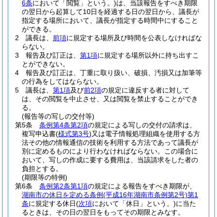
6条
において「閲覧」という。)
は、当該報告をすべき期限
の翌日から起算して10日を経過する日の翌日から、議長が
指定する場所において、議長が指定する時間中にすること
ができる。
2
議長は、
前項
に規定する場所及び時間を公表しなければな
らない。
3
報告及び訂正は、
第1項
に規定する場所以外に持ち出すこ
とができない。
4
報告及び訂正は、丁重に取り扱い、破損、汚損又は加筆等
の行為をしてはならない。
5
議長は、
第1項
及び
前2項
の規定に違反する者に対して
は、その閲覧を中止させ、又は閲覧を禁止することができ
る。
(報告等の写しの交付等)
第5条
条例第4条第2項
の規定による写しの交付の請求は、
複写申込書
(
様式第3号
)
又は電子情報処理組織を使用する方
法その他の情報通信の技術を利用する方法であって議長が
別に定めるものにより行わなければならない。
この場合に
おいて、写しの作成に要する費用は、当該請求をした者の
負担とする。
(期限等の特例)
第6条
条例第2条第1項
の規定による報告をすべき期限が、
湖南市の休日を定める条例
(平成16年湖南市条例第2号)
第1
条
に規定する休日
(
次項
において「休日」という。)
に当た
るときは、その日の翌日をもってその期限とみなす。