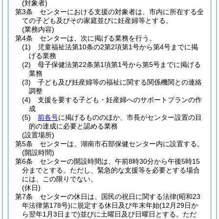
(対象者)
第3条
センターにおける支援の対象者は、市内に所在する全
ての子ども及びその家庭並びに妊産婦等とする。
(業務内容)
第4条
センターは、次に掲げる業務を行う。
(1)
児童福祉法第10条の2第2項第1号から第4号までに掲
げる業務
(2)
母子保健法第22条第1項第1号から第5号までに掲げる
業務
(3)
子ども及び妊産婦等の福祉に関する関係機関との連絡
調整
(4)
支援を要する子ども・妊産婦へのサポートプランの作
成
(5)
前各号
に掲げるもののほか、市長がセンター設置の目
的の達成に必要と認める業務
(設置場所)
第5条
センターは、湖南市石部保健センター内に設置する。
(開設時間)
第6条
センターの開設時間は、午前8時30分から午後5時15
分までとする。
ただし、緊急的な支援等を必要とする場合
には、この限りでない。
(休日)
第7条
センターの休日は、国民の祝日に関する法律
(昭和23
年法律第178号)
に規定する休日及び年末年始
(12月29日か
ら翌年1月3日まで)
並びに土曜日及び日曜日とする。
ただ