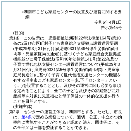
○湖南市こども家庭センターの設置及び運営に関する要
綱
令和6年4月1日
告示第45号
(目的)
第1条
この告示は、児童福祉法
(昭和22年法律第164号)
第10
条の2及び市区町村子ども家庭総合支援拠点設置運営要綱
(平成29年3月31日付け雇児発0331第49号厚生労働省雇用
均等・児童家庭局長通知)
に基づく子ども家庭総合支援拠点
機能並びに母子保健法
(昭和40年法律第141号)
第22条及び
子育て世代包括支援センター設置運営について
(平成29年3
月31日付け雇児発0331第5号厚生労働省雇用均等・児童家
庭局長通知)
に基づく子育て世代包括支援センターの機能を
有する湖南市こども家庭センター
(以下「センター」とい
う。)
を設置することとし、及びその運営に関し必要な事項
を定めることにより、全ての子ども及びその家庭並びに妊
産婦等を対象に児童福祉と母子保健の一体的な支援を行う
ことを目的とする。
(実施主体)
第2条
センターの運営主体は、湖南市とする。
ただし、市長
は、
第4条
で定める業務について、適切、公正、中立かつ効
率的に実施することができると認めた法人、団体等に、そ
の全部又は一部を委託することができる。