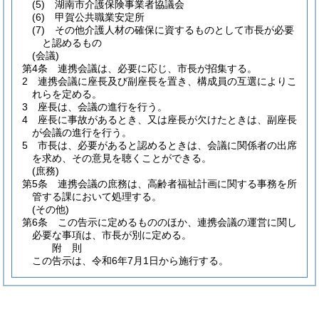
(5)
湖南市介護保険事業者協議会
(6)
甲賀公共職業安定所
(7)
その他介護人材の確保に資するものとして市長が必要
と認めるもの
(会議)
第4条
連携会議は、必要に応じ、市長が招集する。
2
連携会議に座長及び副座長を置き、構成員の互選によりこ
れらを定める。
3
座長は、会議の進行を行う。
4
座長に事故があるとき、又は座長が欠けたときは、副座長
が会議の進行を行う。
5
市長は、必要があると認めるときは、会議に関係者の出席
を求め、その意見を聴くことができる。
(庶務)
第5条
連携会議の庶務は、高齢者福祉計画に関する事務を所
管する課において処理する。
(その他)
第6条
この告示に定めるもののほか、連携会議の運営に関し
必要な事項は、市長が別に定める。
附
則
この告示は、令和6年7月1日から施行する。