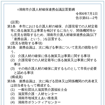
○湖南市介護人材確保連携会議設置要綱
令和6年7月1日
告示第61―2号
(設置)
第1条
本市における介護人材の確保、介護現場での人材定着
等に係る施策又は事業を検討するに当たり、関係機関等か
ら意見を聴取するため、湖南市介護人材確保連携会議
(以下
「連携会議」という。)
を設置する。
(意見を聴取する事項)
第2条
連携会議は、次に掲げる事項について意見の聴取を行
う。
(1)
介護人材の確保に係る施策又は事業に関する事項
(2)
介護現場での人材定着等に係る施策又は事業に関する
事項
(3)
その他介護人材の確保に資するものとして市長が必要
と認める事項
(構成員)
第3条
連携会議は、次に掲げる団体又は関係機関の代表者又
は担当者をもって構成する。
(1)
一般社団法人滋賀県介護福祉士会
(2)
滋賀県介護・人材センター
(3)
湖南市地域支えあい推進員
(4)
湖南市ボランティアセンター