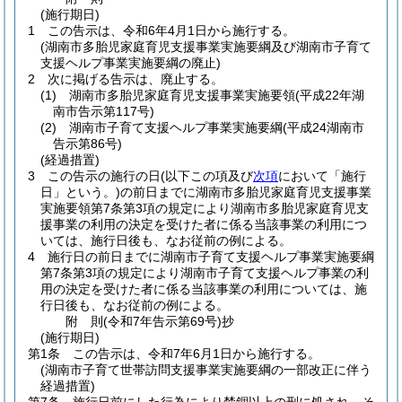
(施行期日)
1
この告示は、令和6年4月1日から施行する。
(湖南市多胎児家庭育児支援事業実施要綱及び湖南市子育て
支援ヘルプ事業実施要綱の廃止)
2
次に掲げる告示は、廃止する。
(1)
湖南市多胎児家庭育児支援事業実施要領
(平成22年湖
南市告示第117号)
(2)
湖南市子育て支援ヘルプ事業実施要綱
(平成24湖南市
告示第86号)
(経過措置)
3
この告示の施行の日
(以下この項及び
次項
において「施行
日」という。)
の前日までに湖南市多胎児家庭育児支援事業
実施要領第7条第3項の規定により湖南市多胎児家庭育児支
援事業の利用の決定を受けた者に係る当該事業の利用につ
いては、施行日後も、なお従前の例による。
4
施行日の前日までに湖南市子育て支援ヘルプ事業実施要綱
第7条第3項の規定により湖南市子育て支援ヘルプ事業の利
用の決定を受けた者に係る当該事業の利用については、施
行日後も、なお従前の例による。
附
則
(令和7年
告示第69号)
抄
(施行期日)
第1条
この告示は、令和7年6月1日から施行する。
(湖南市子育て世帯訪問支援事業実施要綱の一部改正に伴う
経過措置)