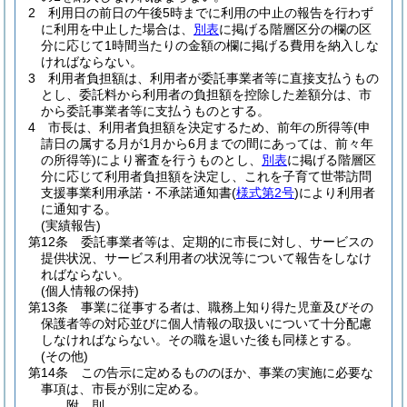
2
利用日の前日の午後5時までに利用の中止の報告を行わず
に利用を中止した場合は、
別表
に掲げる階層区分の欄の区
分に応じて1時間当たりの金額の欄に掲げる費用を納入しな
ければならない。
3
利用者負担額は、利用者が委託事業者等に直接支払うもの
とし、委託料から利用者の負担額を控除した差額分は、市
から委託事業者等に支払うものとする。
4
市長は、利用者負担額を決定するため、前年の所得等
(申
請日の属する月が1月から6月までの間にあっては、前々年
の所得等)
により審査を行うものとし、
別表
に掲げる階層区
分に応じて利用者負担額を決定し、これを子育て世帯訪問
支援事業利用承諾・不承諾通知書
(
様式第2号
)
により利用者
に通知する。
(実績報告)
第12条
委託事業者等は、定期的に市長に対し、サービスの
提供状況、サービス利用者の状況等について報告をしなけ
ればならない。
(個人情報の保持)
第13条
事業に従事する者は、職務上知り得た児童及びその
保護者等の対応並びに個人情報の取扱いについて十分配慮
しなければならない。
その職を退いた後も同様とする。
(その他)
第14条
この告示に定めるもののほか、事業の実施に必要な
事項は、市長が別に定める。
附
則