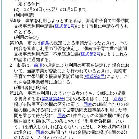
定する休日
(2)
12月29日から翌年の1月3日まで
(利用申請)
第9条
事業を利用しようとする者は、湖南市子育て世帯訪問
支援事業利用申請書
(
様式第1号
)
により市長に申請を行うも
のとする。
(利用の決定)
第10条
市長は
前条
の規定による申請があったときは、その
内容を審査し利用の可否を決定し、湖南市子育て世帯訪問
支援事業利用承諾・不承諾通知書
(
様式第2号
)
によりこれを
申請者に通知する。
2
市長は、
前項
の規定により利用の可否を決定した場合にお
いて、当該事業が委託により行われているときは、湖南市
子育て世帯訪問支援事業委託通知書
(
様式第3号
)
により、こ
れを委託事業者等に通知する。
(利用者負担額等)
第11条
事業を利用しようとする者のうち、3歳以上の児童
を養育する者
(
第3条第4号
に定める者を除く。)
は、
別表
に
掲げる階層区分の欄の区分に応じ、
同表
の1時間当たりの金
額の欄に掲げる額に子育て世帯訪問支援事業を利用した時
間を乗じて得た額に、
同表
の1件当たりの金額の欄に掲げる
額を加えた額
(以下この条において「利用者負担額」とい
う。)
を納入しなければならない。
ただし、30分以内の利用
の場合は、
同表
の1時間当たりの金額の欄に掲げる額の2分
の1を納入しなければならない。