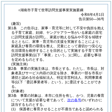
○湖南市子育て世帯訪問支援事業実施要綱
令和6年4月1日
告示第50―36号
(趣旨)
第1条
この告示は、家事・育児等に対して不安や負担を抱え
る子育て家庭、妊婦、ヤングケアラー等がいる家庭の居宅
に訪問支援員が訪問し、家庭が抱える悩みや不安を傾聴す
るとともに、家事・育児等の支援を実施することにより、
家庭及び養育の環境を整え、児童にとって適切かつ安心な
生活環境を維持することを目的として実施する子育て世帯
訪問支援事業
(以下「事業」という。)
に関し、必要な事項
を定めるものとする。
(実施主体)
第2条
事業の実施主体は、市長とする。
ただし、市長は、対
象者及びサービス内容の決定を除き、事業の一部を市長が
適切と認める社会福祉法人、特定非営利法人、民間事業者
等
(以下「委託事業者等」という。)
に委託することができ
る。
(対象者)
第3条
事業の対象は、本市に住所を有し、かつ、児童の養育
について支援が必要な者であって、
次の各号
のいずれかに
該当するものとする。
(1)
保護者に養育させることが不適当であると認められる