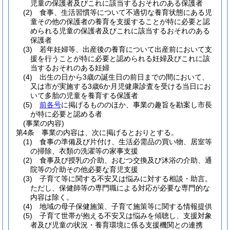
児童の保護者及びこれに該当するおそれのある保護者
(2)
食事、生活習慣等について不適切な養育状態にある児
童その他の保護者の養育を支援することが特に必要と認
められる児童の保護者及びこれに該当するおそれのある
保護者
(3)
若年妊婦等、出産後の養育について出産前において支
援を行うことが特に必要と認められる妊婦及びこれに該
当するおそれのある妊婦
(4)
出生の日から3歳の誕生日の前日までの間において、
又は市が実施する3歳6か月児健康診査を受ける当日にお
いて多胎の児童を養育する保護者
(5)
前各号
に掲げるもののほか、事業の趣旨を勘案し市長
が特に必要と認める者
(事業の内容)
第4条
事業の内容は、次に掲げるとおりとする。
(1)
食事の準備及び片付け、生活必需品の買い物、居室等
の掃除、衣類の洗濯等の家事支援
(2)
食事及び授乳の介助、おむつ交換及び沐浴の介助、通
院等の介助その他必要な育児支援
(3)
子育て等に関する不安又は悩みに対する相談・助言。
ただし、保健師等の専門職による対応が必要な専門的な
内容は除く。
(4)
地域の母子保健施策、子育て施策等に関する情報提供
(5)
子育て世帯が抱える不安又は悩みを傾聴し、支援対象
者及び児童の状況・養育環境に係る支援機関との連携