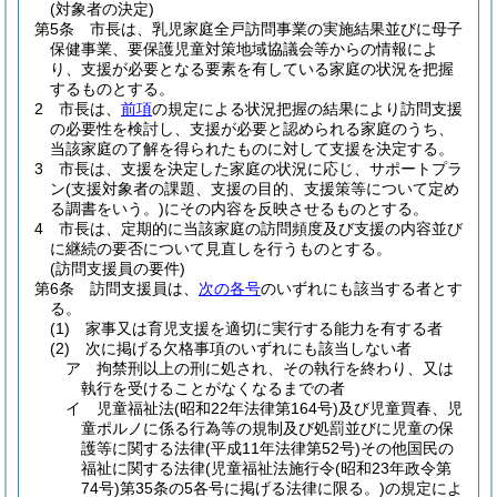
(対象者の決定)
第5条
市長は、乳児家庭全戸訪問事業の実施結果並びに母子
保健事業、要保護児童対策地域協議会等からの情報によ
り、支援が必要となる要素を有している家庭の状況を把握
するものとする。
2
市長は、
前項
の規定による状況把握の結果により訪問支援
の必要性を検討し、支援が必要と認められる家庭のうち、
当該家庭の了解を得られたものに対して支援を決定する。
3
市長は、支援を決定した家庭の状況に応じ、サポートプラ
ン
(支援対象者の課題、支援の目的、支援策等について定め
る調書をいう。)
にその内容を反映させるものとする。
4
市長は、定期的に当該家庭の訪問頻度及び支援の内容並び
に継続の要否について見直しを行うものとする。
(訪問支援員の要件)
第6条
訪問支援員は、
次の各号
のいずれにも該当する者とす
る。
(1)
家事又は育児支援を適切に実行する能力を有する者
(2)
次に掲げる欠格事項のいずれにも該当しない者
ア
拘禁刑以上の刑に処され、その執行を終わり、又は
執行を受けることがなくなるまでの者
イ
児童福祉法
(昭和22年法律第164号)
及び児童買春、児
童ポルノに係る行為等の規制及び処罰並びに児童の保
護等に関する法律
(平成11年法律第52号)
その他国民の
福祉に関する法律
(児童福祉法施行令
(昭和23年政令第
74号)
第35条の5各号に掲げる法律に限る。)
の規定によ