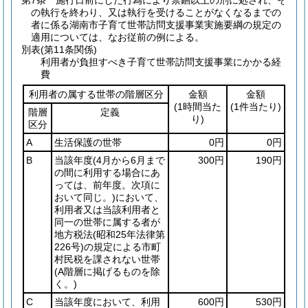
第7条
施行日前にした行為により禁錮以上の刑に処され、そ
の執行を終わり、又は執行を受けることがなくなるまでの
者に係る湖南市子育て世帯訪問支援事業実施要綱の規定の
適用については、なお従前の例による。
別表
(第11条関係)
利用者が負担すべき子育て世帯訪問支援事業にかかる経
費
利用者の属する世帯の階層区分
金額
金額
(1時間当た
(1件当たり)
階層
定義
り)
区分
A
生活保護の世帯
0円
0円
B
当該年度
(4月から6月まで
300円
190円
の間に利用する場合にあ
っては、前年度。次項に
おいて同じ。)
において、
利用者又は当該利用者と
同一の世帯に属する者が
地方税法
(昭和25年法律第
226号)
の規定による市町
村民税を課されない世帯
(A階層に掲げるものを除
く。)
C
当該年度において、利用
600円
530円