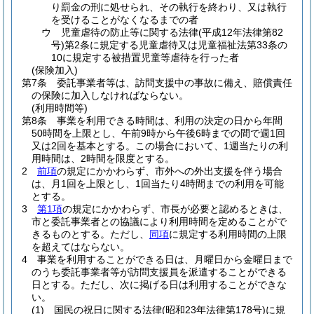
り罰金の刑に処せられ、その執行を終わり、又は執行
を受けることがなくなるまでの者
ウ
児童虐待の防止等に関する法律
(平成12年法律第82
号)
第2条に規定する児童虐待又は児童福祉法第33条の
10に規定する被措置児童等虐待を行った者
(保険加入)
第7条
委託事業者等は、訪問支援中の事故に備え、賠償責任
の保険に加入しなければならない。
(利用時間等)
第8条
事業を利用できる時間は、利用の決定の日から年間
50時間を上限とし、午前9時から午後6時までの間で週1回
又は2回を基本とする。
この場合において、1週当たりの利
用時間は、2時間を限度とする。
2
前項
の規定にかかわらず、市外への外出支援を伴う場合
は、月1回を上限とし、1回当たり4時間までの利用を可能
とする。
3
第1項
の規定にかかわらず、市長が必要と認めるときは、
市と委託事業者との協議により利用時間を定めることがで
きるものとする。
ただし、
同項
に規定する利用時間の上限
を超えてはならない。
4
事業を利用することができる日は、月曜日から金曜日まで
のうち委託事業者等が訪問支援員を派遣することができる
日とする。
ただし、次に掲げる日は利用することができな
い。
(1)
国民の祝日に関する法律
(昭和23年法律第178号)
に規