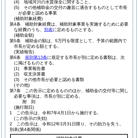
(4)
地域河川の水質保全に関すること。
(5)
その他補助金の交付の趣旨に適合するものとして市長
が必要と認める事業
(補助対象経費)
第4条
補助対象経費は、補助対象事業を実施するために必要
な経費のうち、
別表
に定めるものとする。
(補助金額)
第5条
補助金の額は、5万円を限度として、予算の範囲内で
市長が定める額とする。
(実績報告)
第6条
規則第13条
に規定する市長が別に定める書類は、次
に掲げるものとする。
(1)
事業報告書
(2)
収支決算書
(3)
その他市長が必要と認める書類
(その他)
第7条
この告示に定めるもののほか、補助金の交付等に関し
必要な事項は、市長が別に定める。
附
則
(施行期日)
1
この告示は、令和7年4月1日から施行する。
(この告示の失効)
2
この告示は、令和12年3月31日限り、その効力を失う。
別表
(第4条関係)