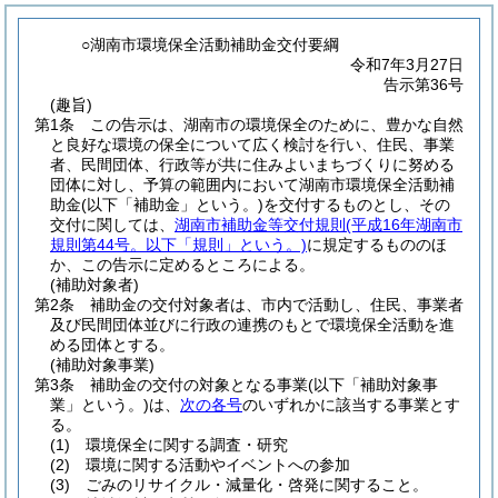
○湖南市環境保全活動補助金交付要綱
令和7年3月27日
告示第36号
(趣旨)
第1条
この告示は、湖南市の環境保全のために、豊かな自然
と良好な環境の保全について広く検討を行い、住民、事業
者、民間団体、行政等が共に住みよいまちづくりに努める
団体に対し、予算の範囲内において湖南市環境保全活動補
助金
(以下「補助金」という。)
を交付するものとし、その
交付に関しては、
湖南市補助金等交付規則
(平成16年湖南市
規則第44号。以下「規則」という。)
に規定するもののほ
か、この告示に定めるところによる。
(補助対象者)
第2条
補助金の交付対象者は、市内で活動し、住民、事業者
及び民間団体並びに行政の連携のもとで環境保全活動を進
める団体とする。
(補助対象事業)
第3条
補助金の交付の対象となる事業
(以下「補助対象事
業」という。)
は、
次の各号
のいずれかに該当する事業とす
る。
(1)
環境保全に関する調査・研究
(2)
環境に関する活動やイベントへの参加
(3)
ごみのリサイクル・減量化・啓発に関すること。