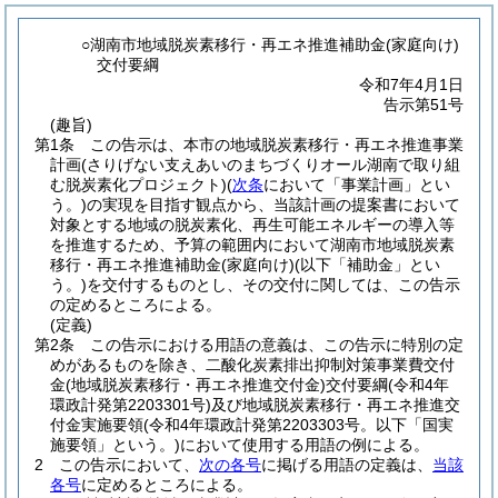
○湖南市地域脱炭素移行・再エネ推進補助金(家庭向け)
交付要綱
令和7年4月1日
告示第51号
(趣旨)
第1条
この告示は、本市の地域脱炭素移行・再エネ推進事業
計画
(さりげない支えあいのまちづくりオール湖南で取り組
む脱炭素化プロジェクト)
(
次条
において「事業計画」とい
う。)
の実現を目指す観点から、当該計画の提案書において
対象とする地域の脱炭素化、再生可能エネルギーの導入等
を推進するため、予算の範囲内において湖南市地域脱炭素
移行・再エネ推進補助金
(家庭向け)
(以下「補助金」とい
う。)
を交付するものとし、その交付に関しては、この告示
の定めるところによる。
(定義)
第2条
この告示における用語の意義は、この告示に特別の定
めがあるものを除き、二酸化炭素排出抑制対策事業費交付
金
(地域脱炭素移行・再エネ推進交付金)
交付要綱
(令和4年
環政計発第2203301号)
及び地域脱炭素移行・再エネ推進交
付金実施要領
(令和4年環政計発第2203303号。以下「国実
施要領」という。)
において使用する用語の例による。
2
この告示において、
次の各号
に掲げる用語の定義は、
当該
各号
に定めるところによる。