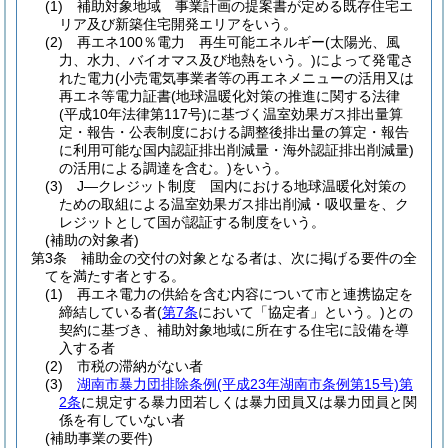
(1)
補助対象地域 事業計画の提案書が定める既存住宅エ
リア及び新築住宅開発エリアをいう。
(2)
再エネ100％電力 再生可能エネルギー
(太陽光、風
力、水力、バイオマス及び地熱をいう。)
によって発電さ
れた電力
(小売電気事業者等の再エネメニューの活用又は
再エネ等電力証書
(地球温暖化対策の推進に関する法律
(平成10年法律第117号)
に基づく温室効果ガス排出量算
定・報告・公表制度における調整後排出量の算定・報告
に利用可能な国内認証排出削減量・海外認証排出削減量)
の活用による調達を含む。)
をいう。
(3)
J―クレジット制度 国内における地球温暖化対策の
ための取組による温室効果ガス排出削減・吸収量を、ク
レジットとして国が認証する制度をいう。
(補助の対象者)
第3条
補助金の交付の対象となる者は、次に掲げる要件の全
てを満たす者とする。
(1)
再エネ電力の供給を含む内容について市と連携協定を
締結している者
(
第7条
において「協定者」という。)
との
契約に基づき、補助対象地域に所在する住宅に設備を導
入する者
(2)
市税の滞納がない者
(3)
湖南市暴力団排除条例
(平成23年湖南市条例第15号)
第
2条
に規定する暴力団若しくは暴力団員又は暴力団員と関
係を有していない者
(補助事業の要件)