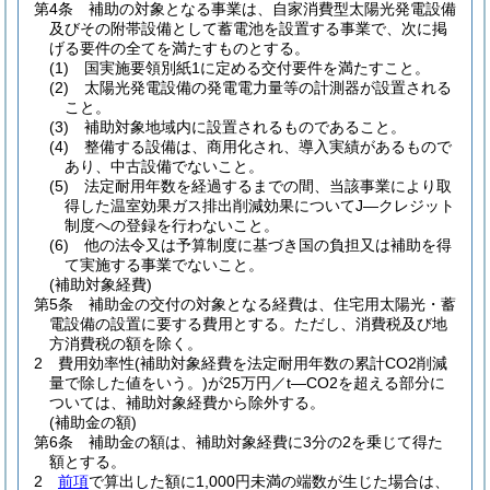
第4条
補助の対象となる事業は、自家消費型太陽光発電設備
及びその附帯設備として蓄電池を設置する事業で、次に掲
げる要件の全てを満たすものとする。
(1)
国実施要領別紙1に定める交付要件を満たすこと。
(2)
太陽光発電設備の発電電力量等の計測器が設置される
こと。
(3)
補助対象地域内に設置されるものであること。
(4)
整備する設備は、商用化され、導入実績があるもので
あり、中古設備でないこと。
(5)
法定耐用年数を経過するまでの間、当該事業により取
得した温室効果ガス排出削減効果についてJ―クレジット
制度への登録を行わないこと。
(6)
他の法令又は予算制度に基づき国の負担又は補助を得
て実施する事業でないこと。
(補助対象経費)
第5条
補助金の交付の対象となる経費は、住宅用太陽光・蓄
電設備の設置に要する費用とする。
ただし、消費税及び地
方消費税の額を除く。
2
費用効率性
(補助対象経費を法定耐用年数の累計CO2削減
量で除した値をいう。)
が25万円／t―CO2を超える部分に
ついては、補助対象経費から除外する。
(補助金の額)
第6条
補助金の額は、補助対象経費に3分の2を乗じて得た
額とする。
2
前項
で算出した額に1,000円未満の端数が生じた場合は、