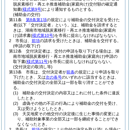
脱炭素移行・再エネ推進補助金
(家庭向け)
交付額の確定通
知書
(
様式第9号
)
により通知するものとする。
(補助金の交付)
第11条
第8条第1項
の規定により補助金の交付決定を受けた
者
(以下「交付決定者」という。)
は、補助金を請求すると
きは、湖南市地域脱炭素移行・再エネ推進補助金
(家庭向
け)
請求書
(
様式第10号
)
を市長に提出しなければならない。
2
市長は、
前項
の請求を受けたときは、補助金を交付する。
(申請の取下げ)
第12条
交付決定者は、交付の申請を取り下げる場合は、湖
南市地域脱炭素移行・再エネ推進補助金
(家庭向け)
申請の
取下書
(
様式第11号
)
を市長に提出しなければならない。
(交付決定の取消し等)
第13条
市長は、交付決定者が
前条
の規定により申請を取り
下げたとき、又は
次の各号
のいずれかに該当するときは、
補助金の交付決定の全部又は一部を取り消すことができ
る。
(1)
補助金の交付決定の内容又はこれに付した条件に違反
したとき。
(2)
虚偽その他の不正の行為により補助金の交付を受け、
又は受けようとしたとき。
(3)
天災地変その他交付の決定後に生じた事情の変更によ
り、補助対象事業の全部又は一部を継続することができ
なくなったとき。
2
市長は、
前項
の規定により交付の決定を取り消した場合に