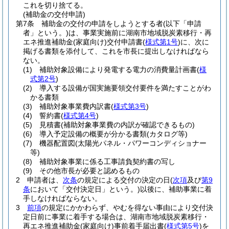
これを切り捨てる。
(補助金の交付申請)
第7条
補助金の交付の申請をしようとする者
(以下「申請
者」という。)
は、事業実施前に湖南市地域脱炭素移行・再
エネ推進補助金
(家庭向け)
交付申請書
(
様式第1号
)
に、次に
掲げる書類を添付して、これを市長に提出しなければなら
ない。
(1)
補助対象設備により発電する電力の消費量計画書
(
様
式第2号
)
(2)
導入する設備が国実施要領交付要件を満たすことがわ
かる書類
(3)
補助対象事業費内訳書
(
様式第3号
)
(4)
誓約書
(
様式第4号
)
(5)
見積書
(補助対象事業費の内訳が確認できるもの)
(6)
導入予定設備の概要が分かる書類
(カタログ等)
(7)
機器配置図
(太陽光パネル・パワーコンディショナー
等)
(8)
補助対象事業に係る工事請負契約書の写し
(9)
その他市長が必要と認めるもの
2
申請者は、
次条
の規定による交付の決定の日
(
次項
及び
第9
条
において「交付決定日」という。)
以後に、補助事業に着
手しなければならない。
3
前項
の規定にかかわらず、やむを得ない事由により交付決
定日前に事業に着手する場合は、湖南市地域脱炭素移行・
再エネ推進補助金
(家庭向け)
事前着手届出書
(
様式第5号
)
を