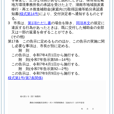
を審査し、正当な理由があると認めたときは、環境省近畿
地方環境事務所長の承認を受けた上で、湖南市地域脱炭素
移行・再エネ推進補助金
(家庭向け)
取得設備等処分承認通
知書
(
様式第14号
)
により、交付決定者へ通知するものとす
る。
3
市長は、
第1項ただし書
の場合を除き、
同項本文
の規定に
違反する行為があったときは、既に交付した補助金の全部
又は一部の返還を命ずることができる。
(その他)
第17条
この告示に定めるもののほか、この告示の実施に関
し必要な事項は、市長が別に定める。
附
則
この告示は、令和7年4月1日から施行する。
附
則
(令和7年
告示第58―14号)
この告示は、令和7年4月1日から施行する。
附
則
(令和7年
告示第92―2号)
この告示は、令和7年9月9日から施行する。
様式第1号
(第7条関係)