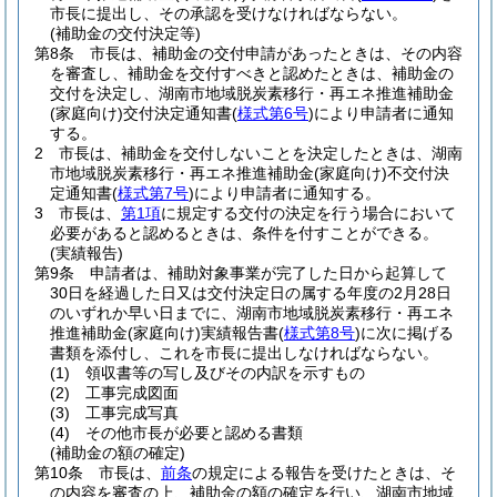
市長に提出し、その承認を受けなければならない。
(補助金の交付決定等)
第8条
市長は、補助金の交付申請があったときは、その内容
を審査し、補助金を交付すべきと認めたときは、補助金の
交付を決定し、湖南市地域脱炭素移行・再エネ推進補助金
(家庭向け)
交付決定通知書
(
様式第6号
)
により申請者に通知
する。
2
市長は、補助金を交付しないことを決定したときは、湖南
市地域脱炭素移行・再エネ推進補助金
(家庭向け)
不交付決
定通知書
(
様式第7号
)
により申請者に通知する。
3
市長は、
第1項
に規定する交付の決定を行う場合において
必要があると認めるときは、条件を付すことができる。
(実績報告)
第9条
申請者は、補助対象事業が完了した日から起算して
30日を経過した日又は交付決定日の属する年度の2月28日
のいずれか早い日までに、湖南市地域脱炭素移行・再エネ
推進補助金
(家庭向け)
実績報告書
(
様式第8号
)
に次に掲げる
書類を添付し、これを市長に提出しなければならない。
(1)
領収書等の写し及びその内訳を示すもの
(2)
工事完成図面
(3)
工事完成写真
(4)
その他市長が必要と認める書類
(補助金の額の確定)
第10条
市長は、
前条
の規定による報告を受けたときは、そ
の内容を審査の上、補助金の額の確定を行い、湖南市地域