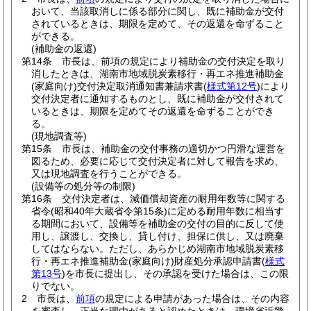
おいて、当該取消しに係る部分に関し、既に補助金が交付
されているときは、期限を定めて、その返還を命ずること
ができる。
(補助金の返還)
第14条
市長は、前項の規定により補助金の交付決定を取り
消したときは、湖南市地域脱炭素移行・再エネ推進補助金
(家庭向け)
交付決定取消通知書兼請求書
(
様式第12号
)
により
交付決定者に通知するものとし、既に補助金が交付されて
いるときは、期限を定めてその返還を命ずることができ
る。
(現地調査等)
第15条
市長は、補助金の交付事務の適切かつ円滑な運営を
図るため、必要に応じて交付決定者に対して報告を求め、
又は現地調査を行うことができる。
(設備等の処分等の制限)
第16条
交付決定者は、減価償却資産の耐用年数等に関する
省令
(昭和40年大蔵省令第15条)
に定める耐用年数に相当す
る期間において、設備等を補助金の交付の目的に反して使
用し、譲渡し、交換し、貸し付け、担保に供し、又は廃棄
してはならない。
ただし、あらかじめ湖南市地域脱炭素移
行・再エネ推進補助金
(家庭向け)
財産処分承認申請書
(
様式
第13号
)
を市長に提出し、その承認を受けた場合は、この限
りでない。
2
市長は、
前項
の規定による申請があった場合は、その内容