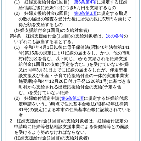
(1)
妊婦支援給付金
(1回目)
第6条第4項
に規定する妊婦
給付認定後に妊娠1回につき5万円を支給するもの
(2)
妊婦支援給付金
(2回目)
第8条第3項
に規定する胎児
の数の届出の審査を受けた後に胎児の数に5万円を乗じて
得た額を支給するもの
(妊婦支援給付金(1回目)の支給対象者)
第4条
妊婦支援給付金
(1回目)
の支給対象者は、
次の各号
の
いずれにも該当する者とする。
(1)
令和7年4月1日以後に母子保健法
(昭和40年法律第141
号)
第15条の規定により妊娠の届出をし、かつ、他の市町
村
(特別区を含む。以下同じ。)
から支給される妊婦支援
給付金
(1回目)
の支給
(予定を含む。)
を受けていない妊婦
又は同年3月31日までに妊娠の届出をしたが、伴走型相
談支援及び出産・子育て応援給付金の一体的実施事業実
施要綱
(令和4年12月26日付け子発1226第1号)
に基づき市
町村から支給される出産応援給付金の支給
(予定を含
む。)
を受けていない妊婦
(2)
妊婦給付認定申請
(
第6条第1項
に規定する妊婦給付認
定申請をいう。)
時点で住民基本台帳法
(昭和42年法律第
81号)
の規定による本市の住民基本台帳に記載されている
者
2
妊婦支援給付金
(1回目)
の支給対象者は、妊婦給付認定の
申請時に妊婦等包括相談支援事業による保健師等との面談
を受けるよう努めなければならない。
(妊婦支援給付金(2回目)の支給対象者)