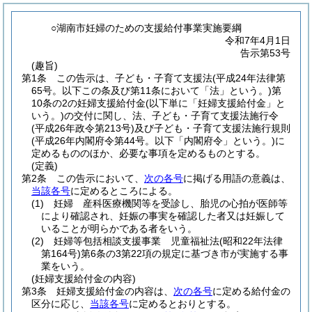
○湖南市妊婦のための支援給付事業実施要綱
令和7年4月1日
告示第53号
(趣旨)
第1条
この告示は、子ども・子育て支援法
(平成24年法律第
65号。以下この条及び第11条において「法」という。)
第
10条の2の妊婦支援給付金
(以下単に「妊婦支援給付金」と
いう。)
の交付に関し、法、子ども・子育て支援法施行令
(平成26年政令第213号)
及び子ども・子育て支援法施行規則
(平成26年内閣府令第44号。以下「内閣府令」という。)
に
定めるもののほか、必要な事項を定めるものとする。
(定義)
第2条
この告示において、
次の各号
に掲げる用語の意義は、
当該各号
に定めるところによる。
(1)
妊婦 産科医療機関等を受診し、胎児の心拍が医師等
により確認され、妊娠の事実を確認した者又は妊娠して
いることが明らかである者をいう。
(2)
妊婦等包括相談支援事業 児童福祉法
(昭和22年法律
第164号)
第6条の3第22項の規定に基づき市が実施する事
業をいう。
(妊婦支援給付金の内容)
第3条
妊婦支援給付金の内容は、
次の各号
に定める給付金の
区分に応じ、
当該各号
に定めるとおりとする。