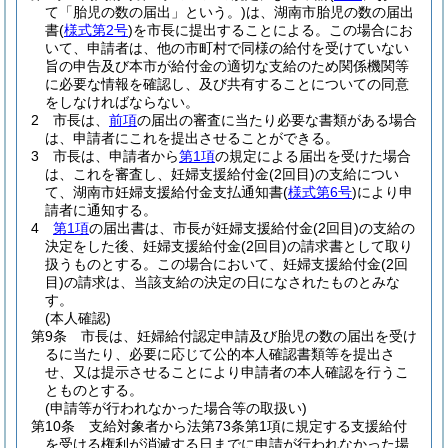
て「胎児の数の届出」という。)
は、湖南市胎児の数の届出
書
(
様式第2号
)
を市長に提出することによる。
この場合にお
いて、申請者は、他の市町村で同様の給付を受けていない
旨の申告及び本市が給付金の適切な支給のため関係機関等
に必要な情報を確認し、及び共有することについての同意
をしなければならない。
2
市長は、
前項
の届出の審査に当たり必要な書類がある場合
は、申請者にこれを提出させることができる。
3
市長は、申請者から
第1項
の規定による届出を受けた場合
は、これを審査し、妊婦支援給付金
(2回目)
の支給につい
て、湖南市妊婦支援給付金支払通知書
(
様式第6号
)
により申
請者に通知する。
4
第1項
の届出書は、市長が妊婦支援給付金
(2回目)
の支給の
決定をした後、妊婦支援給付金
(2回目)
の請求書として取り
扱うものとする。
この場合において、妊婦支援給付金
(2回
目)
の請求は、当該支給の決定の日になされたものとみな
す。
(本人確認)
第9条
市長は、妊婦給付認定申請及び胎児の数の届出を受け
るに当たり、必要に応じて公的本人確認書類等を提出さ
せ、又は提示させることにより申請者の本人確認を行うこ
とものとする。
(申請等が行われなかった場合等の取扱い)
第10条
支給対象者から法第73条第1項に規定する支援給付
を受ける権利が消滅する日までに申請が行われなかった場