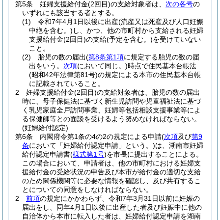
第5条
妊婦支援給付金
(2回目)
の支給対象者は、
次の各号
の
いずれにも該当する者とする。
(1)
令和7年4月1日以後に出産
(流産又は死産及び人口妊娠
中絶を含む。)
し、かつ、他の市町村から支給される妊婦
支援給付金
(2回目)
の支給
(予定を含む。)
を受けていない
こと。
(2)
胎児の数の届出
(
第8条第1項
に規定する胎児の数の届
出をいう。
次項
において同じ。)
時点で住民基本台帳法
(昭和42年法律第81号)
の規定による本市の住民基本台帳
に記載されていること。
2
妊婦支援給付金
(2回目)
の支給対象者は、胎児の数の届出
時に、母子保健法に基づく新生児訪問や児童福祉法に基づ
く乳児家庭全戸訪問事業、妊婦等包括相談支援事業等によ
る保健師等との面談を受けるよう努めなければならない。
(妊婦給付認定)
第6条
内閣府令第1条の4の2の規定による申請
(
次項
及び
第9
条
において「妊婦給付認定申請」という。)
は、湖南市妊婦
給付認定申請書
(
様式第1号
)
を市長に提出することによる。
この場合において、申請者は、他の市町村における妊婦支
援給付金の受給状況の申告及び本市が給付金の適切な支給
のため関係機関等に必要な情報を確認し、及び共有するこ
とについての同意をしなければならない。
2
前項
の規定にかかわらず、令和7年3月31日以前に妊娠の
届出をし、同年4月1日以後に出産した者及び妊娠中に他の
自治体から本市に転入した者は、妊婦給付認定申請を湖南