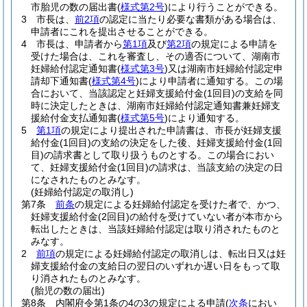
市胎児の数の届出書
(
様式第2号
)
により行うことができる。
3
市長は、
前2項
の認定に当たり必要な書類がある場合は、
申請者にこれを提出させることができる。
4
市長は、申請者から
第1項
及び
第2項
の規定による申請を
受けた場合は、これを審査し、その適否について、湖南市
妊婦給付認定通知書
(
様式第3号
)
又は湖南市妊婦給付認定申
請却下通知書
(
様式第4号
)
により申請者に通知する。
この場
合において、当該認定と妊婦支援給付金
(1回目)
の支給を同
時に決定したときは、湖南市妊婦給付認定通知書兼妊婦支
援給付金支払通知書
(
様式第5号
)
により通知する。
5
第1項
の規定により提出された申請書は、市長が妊婦支援
給付金
(1回目)
の支給の決定をした後、妊婦支援給付金
(1回
目)
の請求書として取り扱うものとする。
この場合におい
て、妊婦支援給付金
(1回目)
の請求は、当該支給の決定の日
になされたものとみなす。
(妊婦給付認定の取消し)
第7条
前条
の規定による妊婦給付認定を受けた者で、かつ、
妊婦支援給付金
(2回目)
の給付を受けていない者が本市から
転出したときは、当該妊婦給付認定は取り消されたものと
みなす。
2
前項
の規定による妊婦給付認定の取消しは、転出日又は妊
婦支援給付金の支給日の翌日のいずれか遅い日をもって取
り消されたものとみなす。
(胎児の数の届出)
第8条
内閣府令第1条の4の3の規定による申請
(
次条
におい