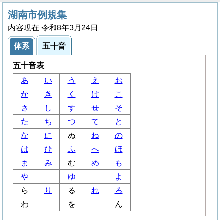
湖南市例規集
内容現在 令和8年3月24日
体系
五十音
五十音表
あ
い
う
え
お
か
き
く
け
こ
さ
し
す
せ
そ
た
ち
つ
て
と
な
に
ぬ
ね
の
は
ひ
ふ
へ
ほ
ま
み
む
め
も
や
ゆ
よ
ら
り
る
れ
ろ
わ
を
ん