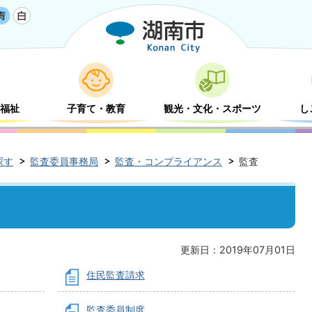
福祉
子育て・教育
観光・文化・スポーツ
し
探す
監査委員事務局
監査・コンプライアンス
監査
更新日：2019年07月01日
住民監査請求
監査委員制度