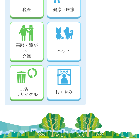
税金
健康・医療
高齢・障が
い・
ペット
介護
ごみ・
おくやみ
リサイクル