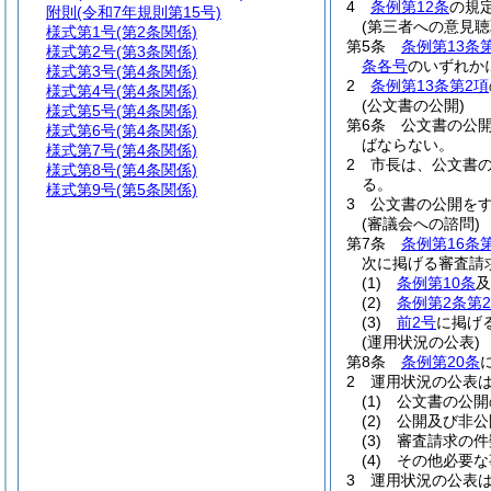
4
条例第12条
の規
附則
(令和7年規則第15号)
(第三者への意見聴
様式第1号
(第2条関係)
第5条
条例第13条
様式第2号
(第3条関係)
条各号
のいずれか
様式第3号
(第4条関係)
2
条例第13条第2項
様式第4号
(第4条関係)
(公文書の公開)
様式第5号
(第4条関係)
第6条
公文書の公
様式第6号
(第4条関係)
ばならない。
様式第7号
(第4条関係)
2
市長は、公文書
様式第8号
(第4条関係)
る。
様式第9号
(第5条関係)
3
公文書の公開を
(審議会への諮問)
第7条
条例第16条
次に掲げる審査請
(1)
条例第10条
及
(2)
条例第2条第
(3)
前2号
に掲げ
(運用状況の公表)
第8条
条例第20条
2
運用状況の公表
(1)
公文書の公開
(2)
公開及び非公
(3)
審査請求の件
(4)
その他必要な
3
運用状況の公表