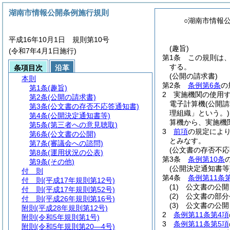
湖南市情報公開条例施行規則
○湖南市情報
平成16年10月1日 規則第10号
(趣旨)
(令和7年4月1日施行)
第1条
この規則は
する。
条項目次
沿革
(公開の請求書)
本則
第2条
条例第6条
の
第1条
(趣旨)
2
実施機関の使用
第2条
(公開の請求書)
電子計算機
(公開
第3条
(公文書の存否不応答通知書)
理組織」という。)
第4条
(公開決定通知書等)
算機から、実施機
第5条
(第三者への意見聴取)
3
前項
の規定によ
第6条
(公文書の公開)
とみなす。
第7条
(審議会への諮問)
(公文書の存否不応
第8条
(運用状況の公表)
第3条
条例第10条
第9条
(その他)
(公開決定通知書等
付 則
第4条
条例第11条
付 則
(平成17年規則第12号)
(1)
公文書の公開
付 則
(平成17年規則第52号)
(2)
公文書の部分
付 則
(平成26年規則第16号)
(3)
公文書の公開
附則
(平成28年規則第12号)
2
条例第11条第4項
附則
(令和5年規則第1号)
3
条例第11条第5項
附則
(令和5年規則第20―4号)