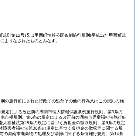
町規則第12号)
又は甲西町情報公開条例施行規則
(平成12年甲西町規
定によりなされたものとみなす。
規則の施行前にされた行政庁の処分その他の行為又はこの規則の施
の規定による改正前の湖南市個人情報保護条例施行規則、第3条の
湖南市税規則、第6条の規定による改正前の湖南市児童福祉法施行細
老人福祉法第28条の規定に基づく負担金の徴収規則、第9条の規定
体障害者福祉法第38条の規定に基づく負担金の徴収等に関する規
正前の湖南市廃棄物の処理及び清掃に関する条例施行規則、第14条