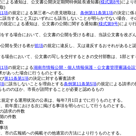
定による通知は、公文書公開決定期間特例延長通知書
(
様式第8号
)
により
取)
第1項
の規定による第三者への意見聴取は、
条例第11条第1項
の決定に係
に該当すること又はいずれにも該当しないことが明らかでない場合、そ
の規定による通知は、公文書の公開に関する通知書
(
様式第9号
)
により
開をする場合において、公文書の公開を受ける者は、当該公文書を改ざ
の公開を受ける者が
前項
の規定に違反し、又は違反するおそれがあると
する場合において、公文書の写しを交付するときの交付部数は、1部とす
第1項
の規定による
湖南市情報公開・個人情報保護・公文書管理審議会設
求があった場合に行うものとする。
び
第11条第1項
の決定に対する審査請求
2項
に該当しないことを理由とする
条例第11条第5項
の規定による請求の
るもののほか、市長が諮問することが必要と認めるもの
に規定する運用状況の公表は、毎年7月1日までに行うものとする。
は、前年度における次に掲げる事項を明らかにして行うものとする。
の請求の件数
開の件数
数
事項
は、市の広報紙への掲載その他適宜の方法により行うものとする。