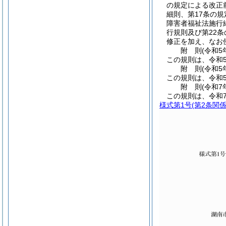
の規定による改正
細則、第17条の
障害者福祉法施行
行規則及び第22
修正を加え、なお
附
則
(令和5
この規則は、令和5
附
則
(令和5
この規則は、令和
附
則
(令和7
この規則は、令和
様式第1号
(第2条関係