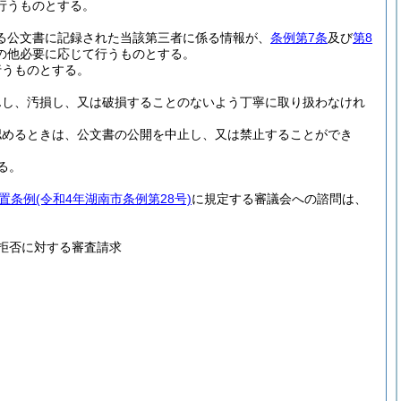
行うものとする。
る公文書に記録された当該第三者に係る情報が、
条例第7条
及び
第8
の他必要に応じて行うものとする。
行うものとする。
んし、汚損し、又は破損することのないよう丁寧に取り扱わなけれ
認めるときは、公文書の公開を中止し、又は禁止することができ
る。
置条例
(令和4年湖南市条例第28号)
に規定する審議会への諮問は、
拒否に対する審査請求