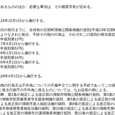
定めるもののほか、必要な事項は、その都度市長が定める。
16年10月1日から施行する。
の日の前日までに、合併前の石部町情報公開条例施行規則
(平成13年石部
によりなされた処分、手続その他の行為は、それぞれこの規則の相当規
7年
規則第12号)
7年4月1日から施行する。
7年
規則第52号)
8年1月1日から施行する。
6年
規則第16号)
6年4月1日から施行する。
8年
規則第12号)
28年4月1日から施行する。
の他の行為又は不作為についての不服申立てに関する手続であってこの
に係る行政庁の不作為に係るものについては、なお従前の例による。
際、第1条の規定による改正前の湖南市情報公開条例施行規則、第2条
の湖南市犯罪被害者等支援条例施行規則、第5条の規定による改正前の
による改正前の湖南市老人福祉法施行細則、第8条の規定による改正前の
南市身体障害者福祉法施行細則、第10条の規定による改正前の湖南市身
定による改正前の湖南市介護保険条例施行規則、第12条の規定による改