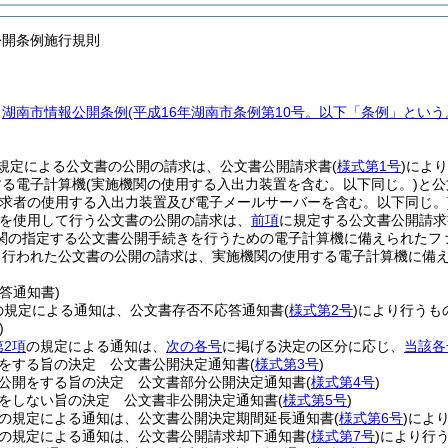
公開条例施行規則
、
湖南市情報公開条例
(平成16年湖南市条例第10号。以下「条例」という
規定による公文書の公開の請求は、公文書公開請求書
(
様式第1号
)
により
する電子計算機
(実施機関の使用する入出力装置を含む。以下同じ。)
と公
請求者の使用する入出力装置及び電子メールサーバーを含む。以下同じ。
を使用して行う公文書の公開の請求は、
前項
に規定する公文書公開請求
関の指定する公文書公開手続きを行うための電子計算機に備えられたフ
り行われた公文書の公開の請求は、実施機関の使用する電子計算機に備
答通知書)
の規定による通知は、公文書存否不応答通知書
(
様式第2号
)
により行うも
)
第2項
の規定による通知は、
次の各号
に掲げる決定の区分に応じ、
当該各
をする旨の決定 公文書公開決定通知書
(
様式第3号
)
公開をする旨の決定 公文書部分公開決定通知書
(
様式第4号
)
をしない旨の決定 公文書非公開決定通知書
(
様式第5号
)
の規定による通知は、公文書公開決定期間延長通知書
(
様式第6号
)
によ
の規定による通知は、公文書公開請求却下通知書
(
様式第7号
)
により行