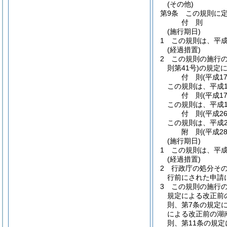
(その他)
第9条
この規則に
付
則
(施行期日)
1
この規則は、平成
(経過措置)
2
この規則の施行
則第41号)
の規定
付
則
(平成1
この規則は、平成1
付
則
(平成1
この規則は、平成1
付
則
(平成2
この規則は、平成2
附
則
(平成2
(施行期日)
1
この規則は、平成
(経過措置)
2
行政庁の処分そ
行前にされた申請
3
この規則の施行の
規定による改正前
則、第7条の規定
による改正前の湖
則、第11条の規