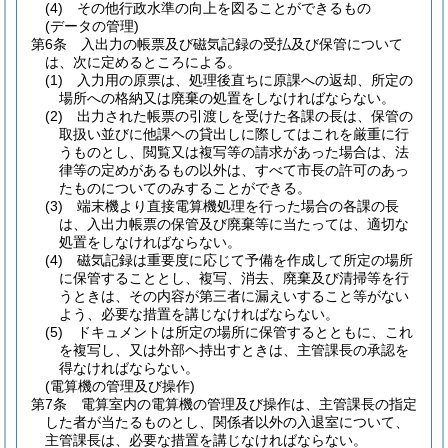
(4)
その他行政水準の向上を図ることができるもの
(データの管理)
第6条
入出力の帳票及び磁気記録の受払及び保管について
は、次に定めるところによる。
(1)
入力用の原票は、処理後直ちに原課への返却、所定の
場所への格納又は廃棄の処置をしなければならない。
(2)
出力された帳票の引渡しを受けた各課の長は、保管の
取扱い並びに他課ヘの貸出しに際してはこれを厳重に行
うものとし、閲覧又は複写等の請求があった場合は、法
律等の定めがあるもの以外は、すべて市長の許可のあっ
たものについてのみすることができる。
(3)
端末機より直接電算機処理を行った場合の各課の長
は、入出力帳票の保管及び廃棄等に当たっては、適切な
処置をしなければならない。
(4)
磁気記録は重要度に応じて予備を作成して所定の場所
に保管することとし、複写、消去、廃棄及び清掃等を行
うときは、その内容が第三者に漏えいすること等がない
よう、必要な措置を講じなければならない。
(5)
ドキュメントは所定の場所に保管するとともに、これ
を複写し、又は外部ヘ持出すときは、主管課長の承認を
得なければならない。
(電算機の管理及び操作)
第7条
電算室内の電算機の管理及び操作は、主管課長の指定
した者が当たるものとし、関係者以外の入退室について、
主管課長は、必要な措置を講じなければならない。