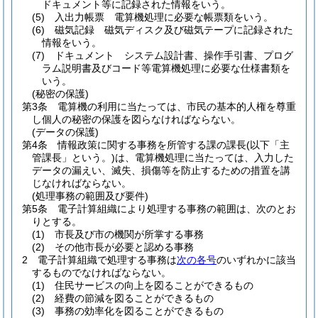
ドキュメント等に記録された情報をいう。
(5)
入出力帳票 電算機処理に必要な帳票類をいう。
(6)
磁気記録 磁気ディスク及び磁気テープに記録された
情報をいう。
(7)
ドキュメント システム設計書、操作手引書、プログ
ラム説明書及びコード等電算機処理に必要な仕様書類を
いう。
(秘密の保護)
第3条
電算機の利用に当たっては、市民の基本的人権を尊重
し個人の秘密の保護を図らなければならない。
(データの保護)
第4条
情報政策に関する事務を所管する課の課長
(以下「主
管課長」という。)
は、電算機処理に当たっては、入力した
データの漏えい、滅失、損傷等を防止するための措置を講
じなければならない。
(処理事務の範囲及び要件)
第5条
電子計算組織により処理する事務の範囲は、次のとお
りとする。
(1)
市長及び市の機関が所掌する事務
(2)
その他市長が必要と認める事務
2
電子計算組織で処理する事務は
次の各号
のいずれかに該当
するものでなければならない。
(1)
住民サービスの向上を図ることができるもの
(2)
経費の節減を図ることができるもの
(3)
事務の効率化を図ることができるもの