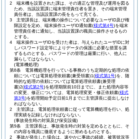
2
端末機を設置された課は、その適正な管理及び運用を図る
ため、当該設置課に端末管理責任者を置き、その端末管理
責任者は、当該設置課の長をもって充てる。
3
主管課長は、端末機の操作について必要なユーザID及び権
限設定を定め、端末操作ユーザID通知書
(
様式第4号
)
を端末
管理責任者に通知し、当該設置課の職員に操作させるもの
とする。
4
端末操作ユーザIDを受けた者は、与えられたユーザIDに対
しパスワード設定等によりデータの保護に必要な措置を講
ずるものとする。
パスワードの管理は厳重に行い、他人に
漏らしてはならない。
(電算機処理)
第8条
電算機処理を行っている事務のうち定期的な処理の依
頼については電算処理依頼書
(兼受領書)
1
(
様式第1号
)
を、随
時的な処理の依頼については電算処理依頼書
(兼受理
書)
2
(
様式第2号
)
を処理期限前10日までに、また処理内容等
の変更、修正については、電算処理変更・修正依頼書
(
様式
第3号
)
を処理開始予定日前1月までに主管課長に提出しなけ
ればならない。
2
主管課は、電算処理依頼書に従って電算機処理を行い、処
理実績を記録しなければならない。
(事故発生時の対策及び保安設備)
第9条
主管課長は、事故発生時の対策を定めるとともに、そ
の内容を職員に徹底するように努めるものとする。
2
事故が発生した場合は、速やかに事故の経緯、被害状況等