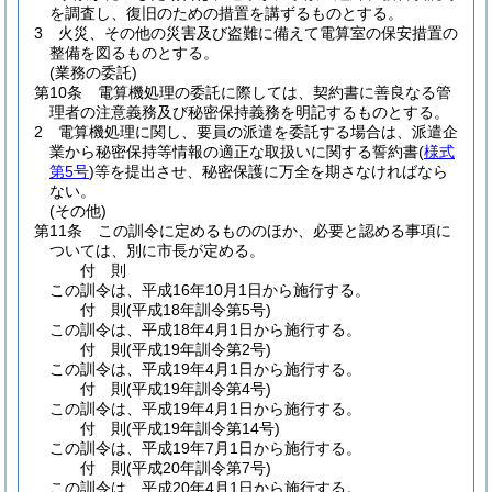
を調査し、復旧のための措置を講ずるものとする。
3
火災、その他の災害及び盗難に備えて電算室の保安措置の
整備を図るものとする。
(業務の委託)
第10条
電算機処理の委託に際しては、契約書に善良なる管
理者の注意義務及び秘密保持義務を明記するものとする。
2
電算機処理に関し、要員の派遣を委託する場合は、派遣企
業から秘密保持等情報の適正な取扱いに関する誓約書
(
様式
第5号
)
等を提出させ、秘密保護に万全を期さなければなら
ない。
(その他)
第11条
この訓令に定めるもののほか、必要と認める事項に
ついては、別に市長が定める。
付
則
この訓令は、平成16年10月1日から施行する。
付
則
(平成18年
訓令第5号)
この訓令は、平成18年4月1日から施行する。
付
則
(平成19年
訓令第2号)
この訓令は、平成19年4月1日から施行する。
付
則
(平成19年
訓令第4号)
この訓令は、平成19年4月1日から施行する。
付
則
(平成19年
訓令第14号)
この訓令は、平成19年7月1日から施行する。
付
則
(平成20年
訓令第7号)
この訓令は、平成20年4月1日から施行する。