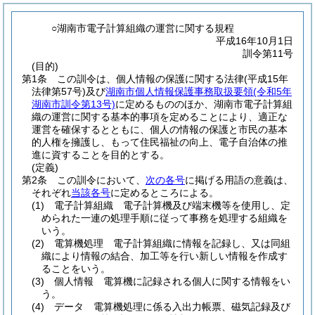
○湖南市電子計算組織の運営に関する規程
平成16年10月1日
訓令第11号
(目的)
第1条
この訓令は、個人情報の保護に関する法律
(平成15年
法律第57号)
及び
湖南市個人情報保護事務取扱要領
(令和5年
湖南市訓令第13号)
に定めるもののほか、湖南市電子計算組
織の運営に関する基本的事項を定めることにより、適正な
運営を確保するとともに、個人の情報の保護と市民の基本
的人権を擁護し、もって住民福祉の向上、電子自治体の推
進に資することを目的とする。
(定義)
第2条
この訓令において、
次の各号
に掲げる用語の意義は、
それぞれ
当該各号
に定めるところによる。
(1)
電子計算組織 電子計算機及び端末機等を使用し、定
められた一連の処理手順に従って事務を処理する組織を
いう。
(2)
電算機処理 電子計算組織に情報を記録し、又は同組
織により情報の結合、加工等を行い新しい情報を作成す
ることをいう。
(3)
個人情報 電算機に記録される個人に関する情報をい
う。
(4)
データ 電算機処理に係る入出力帳票、磁気記録及び