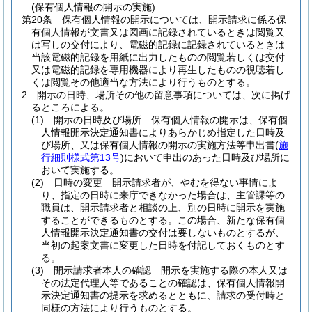
(保有個人情報の開示の実施)
第20条
保有個人情報の開示については、開示請求に係る保
有個人情報が文書又は図画に記録されているときは閲覧又
は写しの交付により、電磁的記録に記録されているときは
当該電磁的記録を用紙に出力したものの閲覧若しくは交付
又は電磁的記録を専用機器により再生したものの視聴若し
くは閲覧その他適当な方法により行うものとする。
2
開示の日時、場所その他の留意事項については、次に掲げ
るところによる。
(1)
開示の日時及び場所 保有個人情報の開示は、保有個
人情報開示決定通知書によりあらかじめ指定した日時及
び場所、又は保有個人情報の開示の実施方法等申出書
(
施
行細則様式第13号
)
において申出のあった日時及び場所に
おいて実施する。
(2)
日時の変更 開示請求者が、やむを得ない事情によ
り、指定の日時に来庁できなかった場合は、主管課等の
職員は、開示請求者と相談の上、別の日時に開示を実施
することができるものとする。
この場合、新たな保有個
人情報開示決定通知書の交付は要しないものとするが、
当初の起案文書に変更した日時を付記しておくものとす
る。
(3)
開示請求者本人の確認 開示を実施する際の本人又は
その法定代理人等であることの確認は、保有個人情報開
示決定通知書の提示を求めるとともに、請求の受付時と
同様の方法により行うものとする。