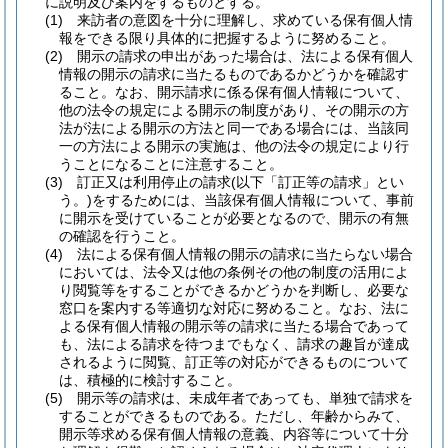
に説明及び案内をするものとする。
(1)
来訪者の意図を十分に理解し、求めている保有個人情
報をできる限り具体的に把握するように努めること。
(2)
開示の請求の申出があった場合は、法による保有個人
情報の開示の請求に当たるものであるかどうかを確認す
ること。
なお、開示請求に係る保有個人情報について、
他の法令の規定による開示の制度があり、その開示の方
法が法による開示の方法と同一である場合には、当該同
一の方法による開示の実施は、他の法令の規定により行
うことになることに注意すること。
(3)
訂正又は利用停止の請求
(以下「訂正等の請求」とい
う。)
をするためには、当該保有個人情報について、事前
に開示を受けていることが必要となるので、開示の有無
の確認を行うこと。
(4)
法による保有個人情報の開示の請求に当たらない場合
においては、法令又は他の条例その他の制度の活用によ
り閲覧等をすることができるかどうかを判断し、必要な
窓口を案内する等適切な対応に努めること。
なお、法に
よる保有個人情報の開示等の請求に当たる場合であって
も、法による請求を待つまでもなく、請求の趣旨が達成
されるように閲覧、訂正等の対応ができるものについて
は、積極的に検討すること。
(5)
開示等の請求は、未成年者であっても、単独で請求を
することができるものである。
ただし、年齢からみて、
開示等求める保有個人情報の意義、内容等について十分