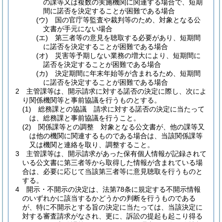
の課等又は複数の実施機関に関連する場合で、短期
間に諾否を決定することが困難である場合
(ウ)
国の官庁等監査や裁判等のため、対象となる公
文書が手元にない場合
(エ)
第三者等の意見を聴取する必要があり、短期間
に諾否を決定することが困難である場合
(オ)
災害等予期しない業務の増大により、短期間に
諾否を決定することが困難である場合
(カ)
決定期間に年末年始等が含まれるため、短期間
に諾否を決定することが困難である場合
2
主管課等は、開示請求に対する諾否の決定に際し、次によ
り関係機関等と事前協議を行うものとする。
(1)
総務課との協議 請求に対する諾否の決定に当たって
は、総務課と事前協議を行うこと。
(2)
関係課等との調整 対象となる公文書が、他の課等又
は他の機関に関連するものである場合は、当該関係課等
又は機関と連絡を取り、調整すること。
3
主管課等は、開示請求があった保有個人情報が記録されて
いる公文書に第三者等から取得した情報が含まれている場
合は、必要に応じて当該第三者等に意見聴取を行うものと
する。
4
開示・不開示の決定は、法第78条に規定する不開示情報
のいずれかに該当するかどうかの判断を行うものである
が、特に不開示とする旨の決定に当たっては、当該決定に
対する審査請求がなされ、更に、訴訟の提起も起こり得る