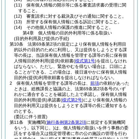
(11)
保有個人情報の開示等に係る審査請求書の受理に関
すること。
(12)
審査請求に対する裁決及びその通知に関すること。
(13)
所管する保有個人情報に係る訴訟に関すること。
(14)
その他個人情報の保護の推進に関すること。
第4章
個人情報の目的外利用等に係る取扱い
(目的外利用及び提供の手続)
第10条
法第69条第2項の規定により保有個人情報を利用目
的以外の目的のために利用し、又は提供をしようとする課
等の長は、当該保有個人情報を管理する課等の長に保有個
人情報目的外利用
(提供)
依頼書
(
様式第1号
)
を提出しなけれ
ばならない。
ただし、緊急やむを得ない場合は、口頭によ
ることができる。
この場合は、後日速やかに保有個人情報
目的外
(提供)
利用依頼書を提出しなければならない。
2
保有個人情報を管理する課等の長は、
前項
の依頼があった
ときは、総務課長と協議の上、法第69条第2項各号のいず
れかに適合することを確認した上で承認し、保有個人情報
目的外利用
(提供)
承認書
(
様式第2号
)
により保有個人情報の
目的外利用又は提供をしようとする課等の長に通知するも
のとする。
(委託に伴う措置)
第11条
実施機関
(
施行条例第2条第2項
に規定する実施機関
をいう。以下同じ。)
は、個人情報の取扱いを伴う事務の委
託をする場合又は指定管理者に市の公の施設の管理を行わ