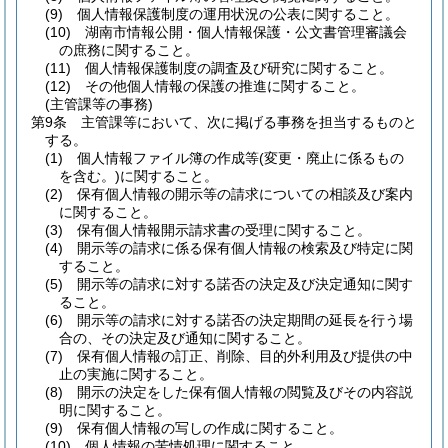
(9)
個人情報保護制度の運用状況の公表に関すること。
(10)
湖南市情報公開・個人情報保護・公文書管理審議会
の庶務に関すること。
(11)
個人情報保護制度の調査及び研究に関すること。
(12)
その他個人情報の保護の推進に関すること。
(主管課等の事務)
第9条
主管課等において、次に掲げる事務を担当するものと
する。
(1)
個人情報ファイル簿の作成等
(変更・廃止に係るもの
を含む。)
に関すること。
(2)
保有個人情報の開示等の請求についての相談及び案内
に関すること。
(3)
保有個人情報開示請求書の受理に関すること。
(4)
開示等の請求に係る保有個人情報の検索及び特定に関
すること。
(5)
開示等の請求に対する諾否の決定及び決定通知に関す
ること。
(6)
開示等の請求に対する諾否の決定期間の延長を行う場
合の、その決定及び通知に関すること。
(7)
保有個人情報の訂正、削除、目的外利用及び提供の中
止の実施に関すること。
(8)
開示の決定をした保有個人情報の閲覧及びその内容説
明に関すること。
(9)
保有個人情報の写しの作成に関すること。
(10)
個人情報の苦情処理に関すること。