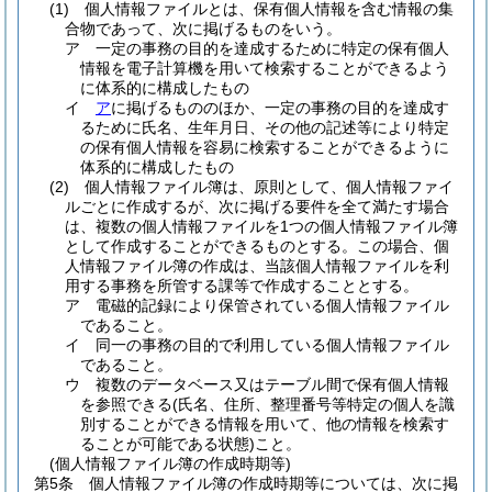
(1)
個人情報ファイルとは、保有個人情報を含む情報の集
合物であって、次に掲げるものをいう。
ア
一定の事務の目的を達成するために特定の保有個人
情報を電子計算機を用いて検索することができるよう
に体系的に構成したもの
イ
ア
に掲げるもののほか、一定の事務の目的を達成す
るために氏名、生年月日、その他の記述等により特定
の保有個人情報を容易に検索することができるように
体系的に構成したもの
(2)
個人情報ファイル簿は、原則として、個人情報ファイ
ルごとに作成するが、次に掲げる要件を全て満たす場合
は、複数の個人情報ファイルを1つの個人情報ファイル簿
として作成することができるものとする。
この場合、個
人情報ファイル簿の作成は、当該個人情報ファイルを利
用する事務を所管する課等で作成することとする。
ア
電磁的記録により保管されている個人情報ファイル
であること。
イ
同一の事務の目的で利用している個人情報ファイル
であること。
ウ
複数のデータベース又はテーブル間で保有個人情報
を参照できる
(氏名、住所、整理番号等特定の個人を識
別することができる情報を用いて、他の情報を検索す
ることが可能である状態)
こと。
(個人情報ファイル簿の作成時期等)
第5条
個人情報ファイル簿の作成時期等については、次に掲