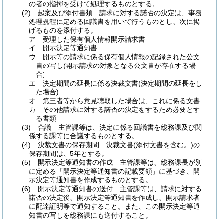
の者の指揮を受けて処理するものとする。
(2)
起案及び添付書類 請求に対する諾否の決定は、事務
処理規程に定める回議書を用いて行うものとし、次に掲
げるものを添付する。
ア
受理した保有個人情報開示請求書
イ
開示決定等通知書
ウ
開示等の請求に係る保有個人情報の記録された公文
書の写し
(開示請求の対象となる公文書が存在する場
合)
エ
決定期間の延長に係る決裁文書
(決定期間の延長をし
た場合)
オ
第三者等から意見聴取した場合は、これに係る文書
カ
その他請求に対する諾否の決定をするため必要とす
る書類
(3)
合議 主管課等は、決定に係る回議書を総務課及び関
係する課等に合議するものとする。
(4)
決裁文書の保存期間 決裁文書
(添付文書を含む。)
の
保存期間は、5年とする。
(5)
開示決定等通知書の作成 主管課等は、総務課長が別
に定める「開示決定等通知書の記載要領」に基づき、開
示決定等通知書を作成するものとする。
(6)
開示決定等通知書の送付 主管課等は、請求に対する
諾否の決定後、開示決定等通知書を作成し、開示請求者
に配達証明等で通知すること。
また、この開示決定等通
知書の写しを総務課にも送付すること。