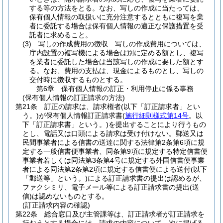
する等の方法をとる。
なお、写しの作成に当たっては、
保有個人情報の取扱いに充分注意するとともに複写を業
者に委託する場合は保有個人情報の適正な保護措置を受
託者に求めること。
(3)
写しの作成費用の徴収 写しの作成費用については、
庁内設置の複写機による場合は別に定める額とし、複写
を業者に委託した場合は当該写しの作成に要した額とす
る。
なお、費用の支払は、現金によるものとし、写しの
交付時に徴収するものとする。
第6章
保有個人情報の訂正・利用停止に係る事務
(保有個人情報の訂正請求の方法)
第21条
訂正の請求は、請求権者
(以下「訂正請求者」とい
う。)
が保有個人情報訂正請求書
(
施行細則様式第14号
。以
下「訂正請求書」という。)
を提出することにより行うもの
とし、電話又は口頭による請求は受け付けない。
郵送又は
民間事業者による信書の送達に関する法律第2条第6項に規
定する一般信書便事業者、同条第9項に規定する特定信書便
事業者若しくは同法第3条第4号に規定する外国信書便事業
者による同法第2条第2項に規定する信書便による送付
(以下
「郵送等」という。)
による訂正請求書の提出は認めるが、
ファクシミリ、電子メール等による訂正請求書の提出
(送
信)
は認めないものとする。
(訂正請求内容の確認)
第22条
総合窓口及び主管課等は、訂正請求者が訂正請求を