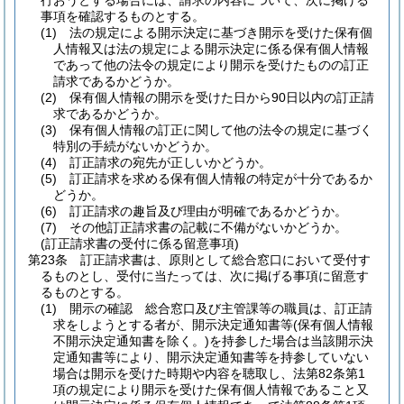
行おうとする場合には、請求の内容について、次に掲げる
事項を確認するものとする。
(1)
法の規定による開示決定に基づき開示を受けた保有個
人情報又は法の規定による開示決定に係る保有個人情報
であって他の法令の規定により開示を受けたものの訂正
請求であるかどうか。
(2)
保有個人情報の開示を受けた日から90日以内の訂正請
求であるかどうか。
(3)
保有個人情報の訂正に関して他の法令の規定に基づく
特別の手続がないかどうか。
(4)
訂正請求の宛先が正しいかどうか。
(5)
訂正請求を求める保有個人情報の特定が十分であるか
どうか。
(6)
訂正請求の趣旨及び理由が明確であるかどうか。
(7)
その他訂正請求書の記載に不備がないかどうか。
(訂正請求書の受付に係る留意事項)
第23条
訂正請求書は、原則として総合窓口において受付す
るものとし、受付に当たっては、次に掲げる事項に留意す
るものとする。
(1)
開示の確認 総合窓口及び主管課等の職員は、訂正請
求をしようとする者が、開示決定通知書等
(保有個人情報
不開示決定通知書を除く。)
を持参した場合は当該開示決
定通知書等により、開示決定通知書等を持参していない
場合は開示を受けた時期や内容を聴取し、法第82条第1
項の規定により開示を受けた保有個人情報であること又