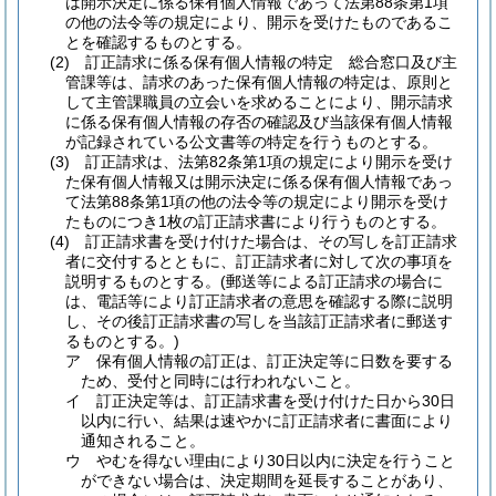
は開示決定に係る保有個人情報であって法第88条第1項
の他の法令等の規定により、開示を受けたものであるこ
とを確認するものとする。
(2)
訂正請求に係る保有個人情報の特定 総合窓口及び主
管課等は、請求のあった保有個人情報の特定は、原則と
して主管課職員の立会いを求めることにより、開示請求
に係る保有個人情報の存否の確認及び当該保有個人情報
が記録されている公文書等の特定を行うものとする。
(3)
訂正請求は、法第82条第1項の規定により開示を受け
た保有個人情報又は開示決定に係る保有個人情報であっ
て法第88条第1項の他の法令等の規定により開示を受け
たものにつき1枚の訂正請求書により行うものとする。
(4)
訂正請求書を受け付けた場合は、その写しを訂正請求
者に交付するとともに、訂正請求者に対して次の事項を
説明するものとする。
(郵送等による訂正請求の場合に
は、電話等により訂正請求者の意思を確認する際に説明
し、その後訂正請求書の写しを当該訂正請求者に郵送す
るものとする。)
ア
保有個人情報の訂正は、訂正決定等に日数を要する
ため、受付と同時には行われないこと。
イ
訂正決定等は、訂正請求書を受け付けた日から30日
以内に行い、結果は速やかに訂正請求者に書面により
通知されること。
ウ
やむを得ない理由により30日以内に決定を行うこと
ができない場合は、決定期間を延長することがあり、