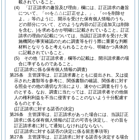
載されていること。
(4)
「訂正請求の趣旨及び理由」欄には、訂正請求の趣旨
について、「○○を△△に訂正せよ。」、「○○を削除せ
よ。」等のように、開示を受けた保有個人情報のうち、
どの部分について、どのような内容の訂正
(追加又は削除
を含む。)
を求めるかが明確に記載されていること。
訂正
請求の理由の記載については、当該訂正請求を受けた実
施機関が事実確認のために調査等を行う際に重要な判断
材料となりうると考えられることから、明確かつ具体的
に記載されていること。
(5)
その他「訂正請求者」欄等の記載は、開示請求書の場
合に準ずるものであること。
(訂正請求に係る保有個人情報の調査)
第25条
主管課等は、訂正請求書とともに提出され、又は提
示された書類等を参考に、関係書類の確認、関係者に対す
る照会その他の適切な方法により、速やかに調査を行うも
のとする。
なお、調査に当たっては、訂正請求者その他個
人の権利利益を不当に侵害することのないよう十分配慮す
るものとする。
(訂正請求に対する諾否の決定)
第26条
主管課等は、訂正請求があった場合には、当該訂正
請求に係る保有個人情報の訂正の可否を決定し、その旨を
訂正請求者に対して通知しなければならない。
(訂正請求に対する諾否の決定に係る留意事項等)
第27条
主管課等は、訂正請求に対する諾否を決定する場合