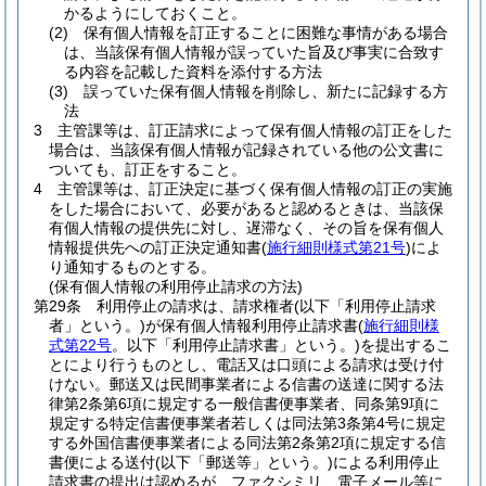
かるようにしておくこと。
(2)
保有個人情報を訂正することに困難な事情がある場合
は、当該保有個人情報が誤っていた旨及び事実に合致す
る内容を記載した資料を添付する方法
(3)
誤っていた保有個人情報を削除し、新たに記録する方
法
3
主管課等は、訂正請求によって保有個人情報の訂正をした
場合は、当該保有個人情報が記録されている他の公文書に
ついても、訂正をすること。
4
主管課等は、訂正決定に基づく保有個人情報の訂正の実施
をした場合において、必要があると認めるときは、当該保
有個人情報の提供先に対し、遅滞なく、その旨を保有個人
情報提供先への訂正決定通知書
(
施行細則様式第21号
)
によ
り通知するものとする。
(保有個人情報の利用停止請求の方法)
第29条
利用停止の請求は、請求権者
(以下「利用停止請求
者」という。)
が保有個人情報利用停止請求書
(
施行細則様
式第22号
。以下「利用停止請求書」という。)
を提出するこ
とにより行うものとし、電話又は口頭による請求は受け付
けない。
郵送又は民間事業者による信書の送達に関する法
律第2条第6項に規定する一般信書便事業者、同条第9項に
規定する特定信書便事業者若しくは同法第3条第4号に規定
する外国信書便事業者による同法第2条第2項に規定する信
書便による送付
(以下「郵送等」という。)
による利用停止
請求書の提出は認めるが、ファクシミリ、電子メール等に