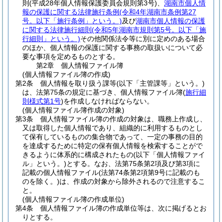
則
(平成28年個人情報保護委員会規則第3号)
、
湖南市個人情
報の保護に関する法律施行条例
(令和4年湖南市条例第27
号。以下「施行条例」という。)
及び
湖南市個人情報の保護
に関する法律施行細則
(令和5年湖南市規則第5号。以下「施
行細則」という。)
その他関係法令等に別に定めのある場合
のほか、個人情報の保護に関する事務の取扱いについて必
要な事項を定めるものとする。
第2章
個人情報ファイル簿
(個人情報ファイル簿の作成)
第2条
個人情報を取り扱う課等
(以下「主管課等」という。)
は、法第75条の規定に基づき、個人情報ファイル簿
(
施行細
則様式第1号
)
を作成しなければならない。
(個人情報ファイル簿作成の対象)
第3条
個人情報ファイル簿の作成の対象は、職務上作成し、
又は取得した個人情報であり、組織的に利用するものとし
て保有しているものの集合物であって、一定の事務の目的
を達成するために特定の保有個人情報を検索することがで
きるように体系的に構成されたもの
(以下「個人情報ファイ
ル」という。)
とする。
なお、法第75条第2項及び第3項に
記載の個人情報ファイル
(法第74条第2項第9号に記載のも
のを除く。)
は、作成の対象から除外されるので注意するこ
と。
(個人情報ファイル簿の作成単位)
第4条
個人情報ファイル簿の作成単位等は、次に掲げるとお
りとする。