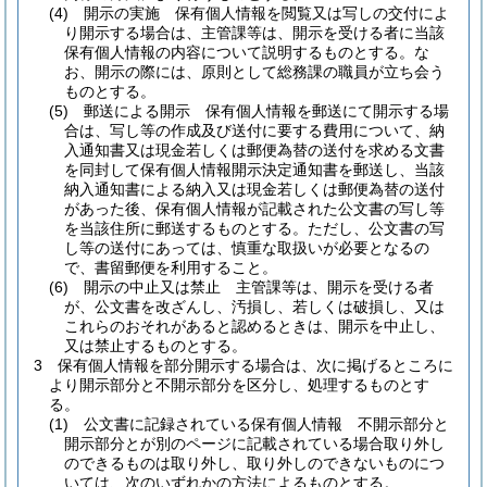
(4)
開示の実施 保有個人情報を閲覧又は写しの交付によ
り開示する場合は、主管課等は、開示を受ける者に当該
保有個人情報の内容について説明するものとする。
な
お、開示の際には、原則として総務課の職員が立ち会う
ものとする。
(5)
郵送による開示 保有個人情報を郵送にて開示する場
合は、写し等の作成及び送付に要する費用について、納
入通知書又は現金若しくは郵便為替の送付を求める文書
を同封して保有個人情報開示決定通知書を郵送し、当該
納入通知書による納入又は現金若しくは郵便為替の送付
があった後、保有個人情報が記載された公文書の写し等
を当該住所に郵送するものとする。
ただし、公文書の写
し等の送付にあっては、慎重な取扱いが必要となるの
で、書留郵便を利用すること。
(6)
開示の中止又は禁止 主管課等は、開示を受ける者
が、公文書を改ざんし、汚損し、若しくは破損し、又は
これらのおそれがあると認めるときは、開示を中止し、
又は禁止するものとする。
3
保有個人情報を部分開示する場合は、次に掲げるところに
より開示部分と不開示部分を区分し、処理するものとす
る。
(1)
公文書に記録されている保有個人情報 不開示部分と
開示部分とが別のページに記載されている場合取り外し
のできるものは取り外し、取り外しのできないものにつ
いては、次のいずれかの方法によるものとする。