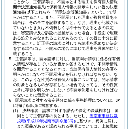
ことから、主管課等は、不開示とする理由を保有個人情報
開示決定通知書又は保有個人情報の開示をしない旨の決定
通知書
(以下これらを「開示決定等通知書」という。)
で明
らかにすること。
また、不開示とした理由が複数項目ある
場合は、その全てを記載すること。
なお、理由が記載され
ていないとき又は不備若しくは不十分であるときの決定
は、審査請求及び訴訟の提起があった場合、手続面で瑕疵
ある処分とみなされることがあるので、その旨に十分に留
意すること。
訂正等の請求に対しても請求を認めない決定
をする場合には、不開示の場合に準じて理由を具体的に記
載すること。
5
主管課等は、開示請求に対し、当該開示請求に係る保有個
人情報が存在しているか否かを答えるだけで、不開示情報
を開示することとなるときは、当該保有個人情報の存否を
明らかにしないで不開示決定を行わなければならない。
な
お、このような性質の保有個人情報については、開示請求
の対象となるものが存在しない場合であっても、その性質
上常に存否を明らかにしないで不開示決定をしなければな
らないことに留意すること。
6
開示請求に対する決定処分に係る事務処理については、次
に掲げる事項に留意する。
(1)
決裁権者 請求に対する諾否の決定の決裁権者は、原
則として主管課等の長とする。
ただし、
湖南市事務決裁
規程
(平成16年湖南市訓令第5号)
に基づき、異例に属し、
また疑義があると認められる事項については、上位職位