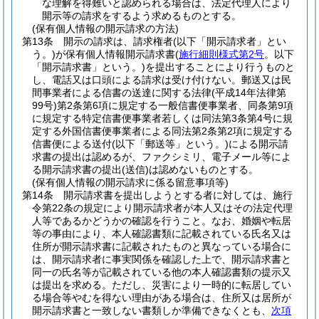
な理解を得難いと認められる場合は、法定代理人により
開示等の請求をするよう求めるものとする。
(保有個人情報の開示請求の方法)
第13条
開示の請求は、請求権者
(以下「開示請求者」とい
う。)
が保有個人情報開示請求書
(
施行細則様式第2号
。以下
「開示請求書」という。)
を提出することにより行うものと
し、電話又は口頭による請求は受け付けない。
郵送又は民
間事業者による信書の送達に関する法律
(平成14年法律第
99号)
第2条第6項に規定する一般信書便事業者、同条第9項
に規定する特定信書便事業者若しくは同法第3条第4号に規
定する外国信書便事業者による同法第2条第2項に規定する
信書便による送付
(以下「郵送等」という。)
による開示請
求書の提出は認めるが、ファクシミリ、電子メール等によ
る開示請求書の提出
(送信)
は認めないものとする。
(保有個人情報の開示請求に係る留意事項等)
第14条
開示請求書を提出しようとする者に対しては、施行
令第22条の規定により開示請求者が本人又はその法定代理
人等であるかどうかの確認を行うこと。
なお、婚姻や転居
等の事由により、本人確認書類に記載されている氏名又は
住所が開示請求書に記載されたものと異なっている場合に
は、開示請求者に事実関係を確認した上で、開示請求書と
同一の氏名等が記載されている他の本人確認書類の提示又
は提出を求める。
ただし、災害により一時的に転居してい
る場合等やむを得ない理由がある場合は、住所又は居所が
開示請求書と一致しない書類しか準備できなくとも、
次項