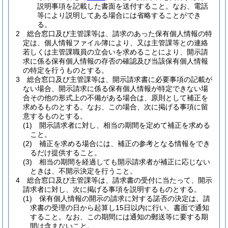
説明事項を記載した書面を送付すること。
なお、電話
等により説明してある場合には省略することができ
る。
2
総合窓口及び主管課等は、請求のあった保有個人情報の特
定は、個人情報ファイル簿により、又は主管課等との連絡
若しくは主管課職員の立会いを求めることにより、開示請
求に係る保有個人情報の存否の確認及び当該保有個人情報
の特定を行うものとする。
3
総合窓口及び主管課等は、開示請求書に必要事項の記載が
ない場合、開示請求に係る保有個人情報が特定できない場
合その他の形式上の不備がある場合は、原則として補正を
求めるものとする。
なお、この場合、次に掲げる事項に留
意するものとする。
(1)
開示請求者に対し、相当の期間を定めて補正を求める
こと。
(2)
補正を求める場合には、補正の参考となる情報をでき
るだけ提供すること。
(3)
相当の期間を経過しても開示請求者が補正に応じない
ときは、不開示決定を行うこと。
4
総合窓口及び主管課等は、請求書の受付に当たって、開示
請求者に対し、次に掲げる事項を説明するものとする。
(1)
保有個人情報の開示の請求に対する諾否の決定は、請
求書の受理の日から起算し15日以内に行い、書面で通知
すること。
なお、この期間には通知の郵送等に要する期
間は含まないこと。