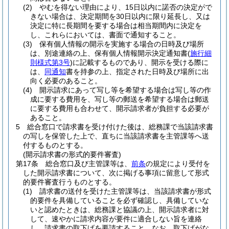
(2)
やむを得ない理由により、15日以内に諾否の決定がで
きない場合は、決定期間を30日以内に限り延長し、又は
決定に特に長期間を要する場合は相当期間内に決定を
し、これらにおいては、書面で通知すること。
(3)
保有個人情報の開示を実施する場合の日時及び場所
は、別途連絡の上、保有個人情報開示決定通知書
(
施行細
則様式第3号
)
に記載するものであり、開示を受ける際に
は、
同通知
書を持参の上、指定された日時及び場所に出
向く必要のあること。
(4)
開示請求にあって写し等を希望する場合は写し等の作
成に要する費用を、写し等の郵送を希望する場合は郵送
に要する費用も合わせて、開示請求者が負担する必要が
あること。
5
総合窓口で請求書を受け付けた後は、総務課で当該請求書
の写しを保管した上で、直ちに当該請求書を主管課等へ送
付するものとする。
(開示請求書の形式的要件審査)
第17条
総合窓口及び主管課等は、
前条
の規定により受付を
した開示請求書について、次に掲げる事項に留意して形式
的要件審査行うものとする。
(1)
請求書の送付を受けた主管課等は、当該請求書が形式
的要件を具備していることを必ず確認し、具備していな
いと認めたときは、総務課と協議の上、開示請求者に対
して、速やかに請求内容が要件に適合しない旨を連絡
し、請求書の取下げを要請すること。
なお、取下げがな