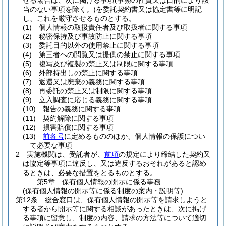
せる場合は、次に掲げる事項
(事務の性質又は目的により該
当のない事項を除く。)
を委託契約書又は協定書等に明記
し、これを厳守させるものとする。
(1)
個人情報の取扱責任者及び取扱者に関する事項
(2)
秘密保持及び事故防止に関する事項
(3)
委託目的以外の使用禁止に関する事項
(4)
第三者への閲覧又は提供の禁止に関する事項
(5)
複写及び複製の禁止又は制限に関する事項
(6)
外部持出しの禁止に関する事項
(7)
返還又は廃棄の義務に関する事項
(8)
再委託の禁止又は制限に関する事項
(9)
立入調査に応じる義務に関する事項
(10)
報告の義務に関する事項
(11)
契約解除に関する事項
(12)
損害賠償に関する事項
(13)
前各号
に定めるもののほか、個人情報の保護につい
て必要な事項
2
実施機関は、受託者が、
前項
の規定により締結した契約又
は協定等事項に違反し、又は違反するおそれがあると認め
るときは、必要な措置をとるものとする。
第5章
保有個人情報の開示に係る事務
(保有個人情報の開示等に係る制度の案内・説明等)
第12条
総合窓口は、保有個人情報の開示等を請求しようと
する者から開示等に関する相談があったときは、次に掲げ
る事項に留意し、制度の内容、請求の方法等について適切