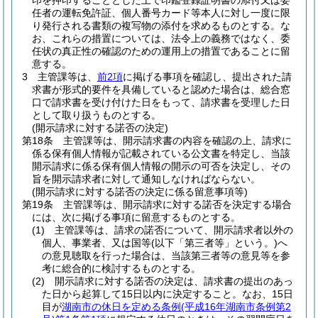
印を押印することとした上で印鑑登録証明書の添付又は委
任者の運転免許証、個人番号カード等本人に対し一度に限
り発行される書類の複写物の添付を求めるものとする。
な
お、これらの措置については、法令上の義務ではなく、委
任状の真正性の確認のための運用上の措置であることに留
意する。
3
主管課等は、
前2項
に掲げる事項を確認し、提出された請
求書が形式的要件を具備していると認めた場合は、総合窓
口で請求書を受け付けた日をもって、請求書を受理した日
として取り扱うものとする。
(開示請求に対する諾否の決定)
第18条
主管課等は、開示請求書の内容を確認の上、請求に
係る保有個人情報が記載されている公文書を特定し、当該
開示請求に係る保有個人情報の開示の可否を決定し、その
旨を開示請求者に対して通知しなければならない。
(開示請求に対する諾否の決定に係る留意事項等)
第19条
主管課等は、開示請求に対する諾否を決定する場合
には、次に掲げる事項に留意するものとする。
(1)
主管課等は、請求の諾否について、開示請求者以外の
個人、事業者、又は国等
(以下「第三者等」という。)
へ
の意見聴取を行った場合は、当該第三者等の意見等を参
考に総合的に検討するものとする。
(2)
開示請求に対する諾否の決定は、請求書の提出のあっ
た日から起算して15日以内に決定すること。
なお、15日
目が
湖南市の休日を定める条例
(平成16年湖南市条例第2