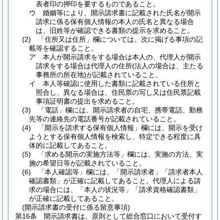
表者印の押印を要するものであること。
ウ
婚姻等により、開示請求書に記載された氏名が開示
請求に係る保有個人情報の本人の氏名と異なる場合
は、旧姓等が確認できる書類の提示を求めること。
(2)
「住所又は住所」欄については、次に掲げる事項の記
載等を確認すること。
ア
本人が開示請求をする場合は本人の、代理人が開示
請求をする場合は代理人の住所
(法人の場合は、主たる
事務所の所在地)
が記載されていること。
イ
本人等確認に使用した書類に記載されている住所と
照合し、異なる場合は、住民票の写し又は住民票記載
事項証明書の提出を求めること。
(3)
「電話」欄には、開示請求者の自宅、携帯電話、勤務
先等の連絡先の電話番号が記載されていること。
(4)
「開示を請求する保有個人情報」欄には、開示を受け
ようとする保有個人情報を検索し、特定できる程度に具
体的に記載してあること。
(5)
「求める開示の実施方法等」欄には、実施の方法、実
施の希望日等が記載されていること。
(6)
「本人確認等」欄には、「開示請求者」「請求者本人
確認書類」が正確に記載してあること。
代理人による請
求の場合には、「本人の状況等」「請求資格確認書類」
が正確に記載してあること。
(開示請求書の受付に係る留意事項)
第16条
開示請求書は、原則として総合窓口において受付す