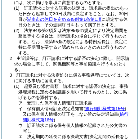
には、次に掲げる事項に留意するものとする。
(1)
訂正請求に対する諾否の決定は、請求書の提出のあっ
た日から起算して30日以内に決定すること。
なお、30日
目が
湖南市の休日を定める条例第1条第1項
に規定する休
日のときは、その翌開庁日をもって満了日とする。
(2)
法第94条第2項又は法第95条の規定により決定期間を
延長等する場合は、開示請求の場合に準じて行うものと
する。
なお、法第95条の規定による特例延長は、決定に
特に長期間を要すると認められるときのみに行うものと
する。
2
主管課等は、訂正請求に対する諾否の決定に際し、開示請
求の場合に準じて、関係機関等と事前協議を行うものとす
る。
3
訂正請求に対する決定処分に係る事務処理については、次
に掲げる事項に留意する。
(1)
起案及び添付書類 請求に対する諾否の決定は、事務
処理規程に定める回議書を用いて行うものとし、次に掲
げるものを添付する。
ア
受理した保有個人情報訂正請求書
イ
保有個人情報訂正決定通知書
(
施行細則様式第15号
)
又は保有個人情報の訂正をしない旨の決定通知書
(
施行
細則様式第16号
)
ウ
訂正請求に係る保有個人情報の記録された公文書の
写し
エ
決定期間の延長に係る決裁文書
(決定期間の延長をし