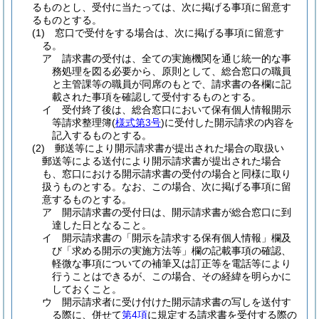
るものとし、受付に当たっては、次に掲げる事項に留意す
るものとする。
(1)
窓口で受付をする場合は、次に掲げる事項に留意す
る。
ア
請求書の受付は、全ての実施機関を通じ統一的な事
務処理を図る必要から、原則として、総合窓口の職員
と主管課等の職員が同席のもとで、請求書の各欄に記
載された事項を確認して受付するものとする。
イ
受付終了後は、総合窓口において保有個人情報開示
等請求整理簿
(
様式第3号
)
に受付した開示請求の内容を
記入するものとする。
(2)
郵送等により開示請求書が提出された場合の取扱い
郵送等による送付により開示請求書が提出された場合
も、窓口における開示請求書の受付の場合と同様に取り
扱うものとする。
なお、この場合、次に掲げる事項に留
意するものとする。
ア
開示請求書の受付日は、開示請求書が総合窓口に到
達した日となること。
イ
開示請求書の「開示を請求する保有個人情報」欄及
び「求める開示の実施方法等」欄の記載事項の確認、
軽微な事項についての補筆又は訂正等を電話等により
行うことはできるが、この場合、その経緯を明らかに
しておくこと。
ウ
開示請求者に受け付けた開示請求書の写しを送付す
る際に、併せて
第4項
に規定する請求書を受付する際の