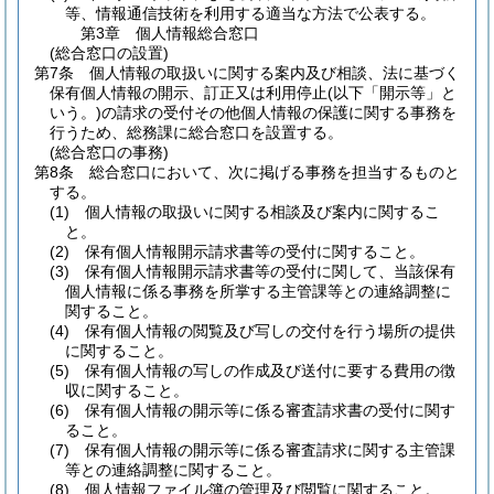
等、情報通信技術を利用する適当な方法で公表する。
第3章
個人情報総合窓口
(総合窓口の設置)
第7条
個人情報の取扱いに関する案内及び相談、法に基づく
保有個人情報の開示、訂正又は利用停止
(以下「開示等」と
いう。)
の請求の受付その他個人情報の保護に関する事務を
行うため、総務課に総合窓口を設置する。
(総合窓口の事務)
第8条
総合窓口において、次に掲げる事務を担当するものと
する。
(1)
個人情報の取扱いに関する相談及び案内に関するこ
と。
(2)
保有個人情報開示請求書等の受付に関すること。
(3)
保有個人情報開示請求書等の受付に関して、当該保有
個人情報に係る事務を所掌する主管課等との連絡調整に
関すること。
(4)
保有個人情報の閲覧及び写しの交付を行う場所の提供
に関すること。
(5)
保有個人情報の写しの作成及び送付に要する費用の徴
収に関すること。
(6)
保有個人情報の開示等に係る審査請求書の受付に関す
ること。
(7)
保有個人情報の開示等に係る審査請求に関する主管課
等との連絡調整に関すること。
(8)
個人情報ファイル簿の管理及び閲覧に関すること。