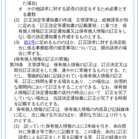
た場合)
オ
その他請求に対する諾否の決定をするため必要とす
る書類
(2)
訂正決定等通知書の作成 主管課等は、総務課長が別
に定める「訂正決定等通知書の記載要領」に基づき、保
有個人情報訂正決定通知書又は保有個人情報の訂正をし
ない旨の決定通知書を作成するものとする。
(3)
前2号
に定めるもののほか、訂正請求に対する決定処
分に係る事務処理の留意事項については、開示請求の場
合に準ずる。
(保有個人情報の訂正の実施)
第28条
主管課等は、保有個人情報の訂正は、訂正決定又は
部分訂正決定をした後、速やかに実施するものとする。
た
だし、電磁的記録に記録されている保有個人情報の訂正
等、訂正に時間を要する場合もあり、この場合は、合理的
な期間内において訂正をすることができる。
なお、保有個
人情報訂正決定通知書の送付の時点において、訂正を完了
していない場合は、当該決定通知書に訂正が完了する時期
を記載するものとする。
2
保有個人情報の訂正は、保有個人情報の内容及び記録媒体
に応じ、次に掲げる方法のほか、適切な方法により行うも
のとする。
(1)
誤っていた保有個人情報の上に2本線を引き、余白部
分に朱書き等で新たに記載する。
この場合、余白に訂正
請求による訂正をした旨を記載する等、訂正の経過が分