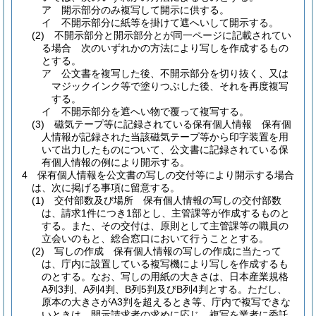
ア
開示部分のみ複写して開示に供する。
イ
不開示部分に紙等を掛けて遮へいして開示する。
(2)
不開示部分と開示部分とが同一ページに記載されてい
る場合 次のいずれかの方法により写しを作成するもの
とする。
ア
公文書を複写した後、不開示部分を切り抜く、又は
マジックインク等で塗りつぶした後、それを再度複写
する。
イ
不開示部分を遮へい物で覆って複写する。
(3)
磁気テープ等に記録されている保有個人情報 保有個
人情報が記録された当該磁気テープ等から印字装置を用
いて出力したものについて、公文書に記録されている保
有個人情報の例により開示する。
4
保有個人情報を公文書の写しの交付等により開示する場合
は、次に掲げる事項に留意する。
(1)
交付部数及び場所 保有個人情報の写しの交付部数
は、請求1件につき1部とし、主管課等が作成するものと
する。
また、その交付は、原則として主管課等の職員の
立会いのもと、総合窓口において行うこととする。
(2)
写しの作成 保有個人情報の写しの作成に当たって
は、庁内に設置している複写機により写しを作成するも
のとする。
なお、写しの用紙の大きさは、日本産業規格
A列3判、A列4判、B列5判及びB列4判とする。
ただし、
原本の大きさがA3判を超えるとき等、庁内で複写できな
いときは、開示請求者の求めに応じ、複写を業者に委託