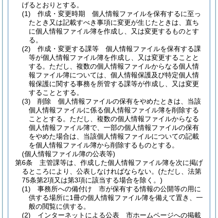
げるとおりとする。
(1)
作成・変更時期 個人情報ファイルを保有するに至っ
たとき又は記載すべき事項に変更が生じたときは、直ち
に個人情報ファイル簿を作成し、又は変更するものとす
る。
(2)
作成・変更する課等 個人情報ファイルを保有する課
等が個人情報ファイル簿を作成し、又は変更することと
する。
ただし、複数の個人情報ファイルからなる個人情
報ファイル簿については、個人情報保護及び特定個人情
報保護に関する事務を所管する課等が作成し、又は変更
することとする。
(3)
削除 個人情報ファイルの保有をやめたときは、当該
個人情報ファイルに係る個人情報ファイル簿を削除する
こととする。
ただし、複数の個人情報ファイルからなる
個人情報ファイル簿で、一部の個人情報ファイルの保有
をやめた場合は、当該個人情報ファイルについての記載
を個人情報ファイル簿から削除するものとする。
(個人情報ファイル簿の公表等)
第6条
主管課等は、作成した個人情報ファイル簿を次に掲げ
るところにより、公表しなければならない。
(ただし、法第
75条第2項又は第3項に該当する場合を除く。)
(1)
事務所への備付け 市が保有する情報の公開等の用に
供する場所に1冊の個人情報ファイル簿を備えて置き、一
般の閲覧に供する。
(2)
インターネットによる公表 市ホームページへの掲載