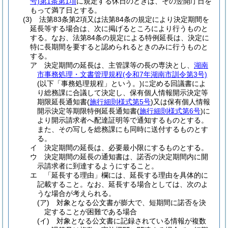
号)
第1条第1項
に規定する休日のときは、その翌開庁日を
もって満了日とする。
(3)
法第83条第2項又は法第84条の規定により決定期間を
延長等する場合は、次に掲げるところにより行うものと
する。
なお、法第84条の規定による特例延長は、決定に
特に長期間を要すると認められるときのみに行うものと
する。
ア
決定期間の延長は、主管課等の長の専決とし、
湖南
市事務処理・文書管理規程
(令和7年湖南市訓令第3号)
(以下「事務処理規程」という。)
に定める回議書によ
り総務課に合議して決定し、保有個人情報開示決定等
期限延長通知書
(
施行細則様式第5号
)
又は保有個人情報
開示決定等期限特例延長通知書
(
施行細則様式第6号
)
に
より開示請求者へ配達証明等で通知するものとする。
また、その写しを総務課にも同時に送付するものとす
る。
イ
決定期間の延長は、必要最小限にするものとする。
ウ
決定期間の延長の通知書は、諾否の決定期間内に開
示請求者に到達するようにすること。
エ
「延長する理由」欄には、延長する理由を具体的に
記載すること。
なお、延長する場合としては、次のよ
うな場合が考えられる。
(ア)
対象となる公文書が膨大で、短期間に諾否を決
定することが困難である場合
(イ)
対象となる公文書に記録されている情報が複数