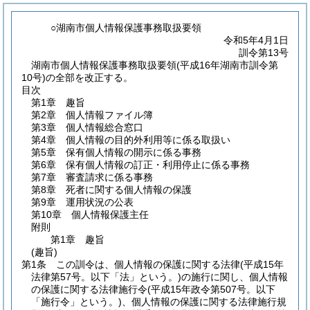
○湖南市個人情報保護事務取扱要領
令和5年4月1日
訓令第13号
湖南市個人情報保護事務取扱要領(平成16年湖南市訓令第
10号)の全部を改正する。
目次
第1章
趣旨
第2章
個人情報ファイル簿
第3章
個人情報総合窓口
第4章
個人情報の目的外利用等に係る取扱い
第5章
保有個人情報の開示に係る事務
第6章
保有個人情報の訂正・利用停止に係る事務
第7章
審査請求に係る事務
第8章
死者に関する個人情報の保護
第9章
運用状況の公表
第10章
個人情報保護主任
附則
第1章
趣旨
(趣旨)
第1条
この訓令は、個人情報の保護に関する法律
(平成15年
法律第57号。以下「法」という。)
の施行に関し、個人情報
の保護に関する法律施行令
(平成15年政令第507号。以下
「施行令」という。)
、個人情報の保護に関する法律施行規