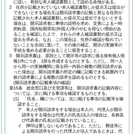
に従い、有効な本人確認書類として認める余地がある。
2
住所が記載されていない本人確認書類しか提示又は提出が
できないとする場合又は開示請求書の記載と異なる住所が
記載された本人確認書類しか提示又は提出できないとする
場合は、開示請求者に事情の説明を求め、災害による一時
的転居、国内短期滞在
(外国人)
等のやむを得ない理由があ
ることを確認した上で、それらの本人確認書類の提示又は
提出を求める。
なお、この場合は、住所の確認が取れてい
ないことを念頭に置いて、その後の補正、開示の実施等の
手続を進める必要があることに留意すること。
3
開示請求書は、原則として開示等の請求に係る保有個人情
報1件につき、1部を作成するものとする。
ただし、同一人
から同一の実施機関に係る同一内容の複数の開示請求があ
った場合は、開示請求書の所定の欄に記載できる範囲内で1
枚の請求書による複数の請求を認めるものとする。
(開示請求書の記載事項の確認)
第15条
総合窓口及び主管課等は、開示請求書の記載内容に
ついては、次に掲げる事項を確認するものとする。
(1)
「氏名」欄については、次に掲げる事項の記載等を確
認すること。
ア
本人が開示請求をする場合は本人の、代理人が開示
請求をする場合は代理人の氏名
(法人の場合は、名称及
び代表者の氏名)
が記載されていること。
イ
押印は要しないものであること。
ただし、郵送等に
よる開示請求を行った代理人が法人であるときは、代