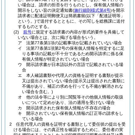
い場合は、請求の拒否を行うものとし、保有個人情報の
開示をしない旨の決定通知書
(
施行細則様式第4号
)
を開示
請求者に配達証明郵便又は簡易書留
(以下「配達証明等」
という。)
で送付するとともに、その写しを総務課に送付
するものとする。
(2)
前号
に規定する請求書の内容が形式的要件を具備して
いない場合とは、次に掲げる場合をいう。
ア
法第77条第1項の記載事項が記載されていない場合
イ
法第77条第1項第2号の保有個人情報を特定するに足
りる事項の記載が不十分であるため開示請求に係る保
有個人情報が特定されていない場合
ウ
開示請求書が日本語以外の言語で記載されている場
合
エ
本人確認書類や代理人の資格を証明する書類が提示
又は提出されていない場合
(提示又は提出された書類に
不備があり、補正の求めを行っても不備が解消されな
い場合を含む。)
オ
他の法令等により別に閲覧等その他個人情報の取扱
いについて定めがあり、法の適用を受けない場合
カ
開示請求された保有個人情報が不存在の場合
キ
開示されていない保有個人情報の訂正等の請求をし
ている場合
2
任意代理人の資格を証明する書類として委任状の提出を受
ける場合には、その真正性を確認するために、委任者の実