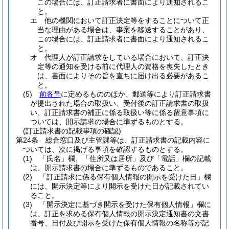
この場合には、訂正請求者に書面により通知されるこ
と。
エ
他の機関において訂正決定等をすることについて正
当な理由がある場合は、事案を移送することがあり、
この場合には、訂正請求者に書面により通知されるこ
と。
オ
代理人が訂正請求をしている場合において、訂正決
定等の通知を受ける前に代理人の資格を喪失したとき
は、書面によりその旨を直ちに届け出る必要があるこ
と。
(5)
前各号
に定めるもののほか、郵送等により訂正請求書
が提出された場合の取扱い、受付後の訂正請求書の取扱
い、訂正請求書の補正に係る取扱い等に係る留意事項に
ついては、開示請求の場合に準ずるものとする。
(訂正請求書の記載事項の確認)
第24条
総合窓口及び主管課等は、訂正請求書の記載内容に
ついては、次に掲げる事項を確認するものとする。
(1)
「氏名」欄、「住所又は居所」及び「電話」欄の記載
は、開示請求書の場合に準ずるものであること。
(2)
「訂正請求に係る保有個人情報の開示を受けた日」欄
には、開示決定等により開示を受けた日が記載されてい
ること。
(3)
「開示決定に基づき開示を受けた保有個人情報」欄に
は、訂正を求める保有個人情報の開示決定通知書の文書
番号、日付及び開示を受けた保有個人情報の名称等が記