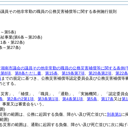
の議員その他非常勤の職員の公務災害補償等に関する条例施行規則
条～第5条)
福祉事業
(第6条～第20条)
21条・第22条)
3条～第27条)
、
湖南市議会の議員その他非常勤の職員の公務災害補償等に関する条例
条第8項
、
第8条ただし書
、
第15条
、
第19条第7項
、
第20条第2項
、
第22
項
までの規定に基づき、公務災害補償等認定委員会及び公務災害補償等
のとする。
「災害」、「補償」、「職員」、「通勤」、「実施機関」、「認定委員
条
、
第2条の2第1項
、
第3条第1項
、
第4条第1項
、
第5条
、
第17条
又は
第
、事業又は審査会をいう。
囲)
災害の範囲は、公務に起因する負傷、障がい及び死亡並びに
別表第1
に
範囲)
る災害の範囲は、通勤に起因する負傷、障がい及び死亡並びに次に掲げ