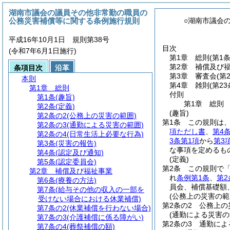
湖南市議会の議員その他非常勤の職員の
公務災害補償等に関する条例施行規則
○湖南市議会
平成16年10月1日 規則第38号
目次
(令和7年6月1日施行)
第1章
総則
(第1
第2章
補償及び
条項目次
沿革
第3章
審査会
(第
本則
第4章
雑則
(第2
第1章
総則
付則
第1条
(趣旨)
第1章
総則
第2条
(定義)
(趣旨)
第2条の2
(公務上の災害の範囲)
第1条
この規則は
第2条の3
(通勤による災害の範囲)
項ただし書
、
第4
第2条の4
(日常生活上必要な行為)
3条第1項
から
第3
第3条
(災害の報告)
な事項を定めるも
第4条
(認定及び通知)
(定義)
第5条
(認定委員会)
第2条
この規則で
第2章
補償及び福祉事業
れ
条例第1条
、
第2
第6条
(療養の方法)
員会、補償基礎額
第7条
(給与その他の収入の一部を
(公務上の災害の範
受けない場合における休業補償)
第2条の2
公務上の
第7条の2
(休業補償を行わない場合)
(通勤による災害の
第7条の3
(介護補償に係る障がい)
第2条の3
通勤によ
第7条の4
(葬祭補償の額)