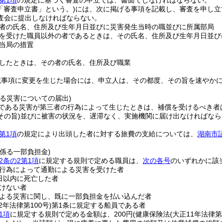
第1項
の規定に基づく審査の申立ては、書面でしなければならない。
「審査申立書」という。)
には、次に掲げる事項を記載し、審査を申し立
査会に提出しなければならない。
者の氏名、住所及び生年月日並びに災害発生当時の職並びに所属部局
を受けた職員以外の者であるときは、その氏名、住所及び生年月日並び
当局の措置
したときは、その者の氏名、住所及び職業
載事項に変更を生じた場合には、申立人は、その都度、その旨を速やか
る災害についての届出)
である災害が第三者の行為によって生じたときは、補償を受けるべき者
その旨)
並びに被害の状況を、遅滞なく、実施機関に届け出なければなら
第1項
の規定により出頭した者に対する旅費の支給については、
湖南市
係る一部負担金)
2条の2第1項
に規定する規則で定める職員は、
次の各号
のいずれかに該
行為によって通勤による災害を受けた者
日以内に死亡した者
けない者
よる災害に関し、既に一部負担金を払い込んだ者
2年法律第100号)
第1条に規定する船員である者
1項
に規定する規則で定める金額は、200円
(健康保険法
(大正11年法律第