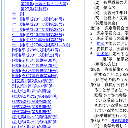
(2)
被災職員の氏
第26条
(公署の長の助力等)
(3)
傷病名
第27条
(記録簿)
(4)
災害発生年月
付 則
(5)
公務上の災害
付 則
(平成18年規則第44号)
(認定委員会)
付 則
(平成20年規則第26号)
第5条
認定委員会
付 則
(平成20年規則第29号)
2
認定委員会は、
付 則
(平成20年規則第36号)
3
認定委員会の議
付 則
(平成21年規則第32号)
4
前項
の場合にお
付 則
(平成27年規則第31―3号)
5
委員長は、会議
附則
(平成28年規則第47号)
6
前各項
に定める
附則
(平成30年規則第21号)
第2章
補償
附則
(令和3年規則第30号)
(療養の方法)
附則
(令和4年規則第29号)
第6条
療養補償た
附則
(令和6年規則第15号)
問することによる
附則
(令和7年規則第44号)
(給与その他の収
別表第1
(第2条の2関係)
第7条
職員が公務
別表第2
(第7条の3関係)
ることができない
様式第1号
(第4条関係)
勤務その他の業務
様式第1号の2
(第4条関係)
ている場合におい
様式第2号
(第8条関係)
されている場合に
様式第3号
(第8条関係)
している場合にお
様式第4号
(第8条関係)
(休業補償を行わな
様式第4号の2
(第8条関係)
第7条の2
条例第8
様式第4号の3
(第8条関係)
(1)
拘禁刑若しく
様式第5号
(第8条関係)