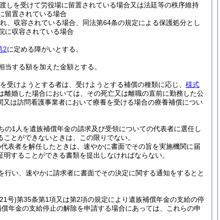
渡しを受けて労役場に留置されている場合又は法廷等の秩序維持
に留置されている場合
れ、収容されている場合、同法第64条の規定による保護処分とし
院に収容されている場合
第2
に定める障がいとする。
倍に相当する額を加えた金額とする。
を受けようとする者は、受けようとする補償の種類に応じ、
様式
又は離婚した場合においては、その死亡又は離職の直前に勤務した公
関又は訪問看護事業者において療養を受ける場合の療養補償につい
ちの1人を遺族補償年金の請求及び受領についての代表者に選任し
ることができないときは、この限りでない。
の代表者を解任したときは、速やかに書面でその旨を実施機関に届
証明することができる書類を提出しなければならない。
を行い、速やかに請求者に書面でその決定に関する通知をするとと
21号)
第35条第1項又は第2項の規定により遺族補償年金の支給の停
補償年金の支給停止の解除を申請する場合にあっては、これらの申