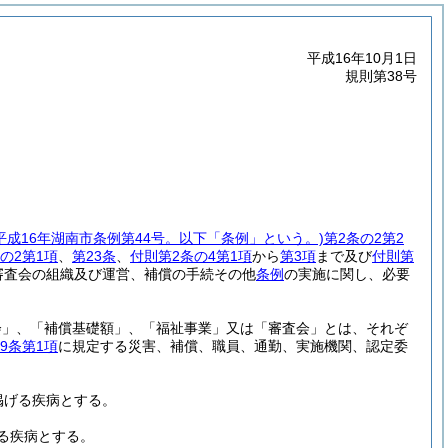
平成16年10月1日
規則第38号
(平成16年湖南市条例第44号。以下「条例」という。)
第2条の2第2
条の2第1項
、
第23条
、
付則第2条の4第1項
から
第3項
まで及び
付則第
審査会の組織及び運営、補償の手続その他
条例
の実施に関し、必要
会」、「補償基礎額」、「福祉事業」又は「審査会」とは、それぞ
19条第1項
に規定する災害、補償、職員、通勤、実施機関、認定委
掲げる疾病とする。
る疾病とする。