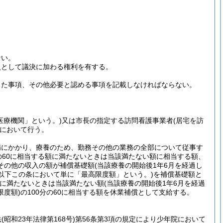
ない。
員として議決に加わる権利を有する。
した事項、その他必要と認める事項を記載しなければならない。
医療機関」という。)
又は市長の指定する訪問看護事業者
(居宅を訪
において行う。
病にかかり、療養のため、勤務その他の業務の全部について従事す
の60に相当する額に満たないときは当該満たない額に相当する額、
その他の収入の額が補償基礎額
(当該療養の開始後1年6月を経過し
(以下この条において単に「最高限度額」という。)
を補償基礎額と
に満たないときは当該満たない額
(当該療養の開始後1年6月を経過
度額)
の100分の60に相当する額を休業補償として支給する。
法
(昭和23年法律第168号)
第56条第3項の規定により少年院において