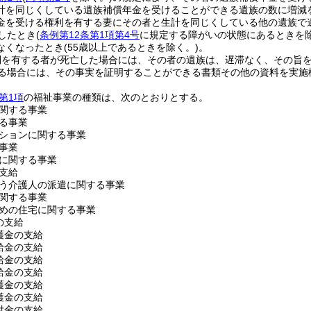
計を同じくしている遺族補償年金を受けることができる遺族の数に増減
金を受ける権利を有する妻にその者と生計を同じくしている他の遺族で
達したとき
(
条例第12条第1項第4号
に規定する障がいの状態にあるときを除
なくなったとき
(55歳以上であるときを除く。)
。
利を有する者が死亡した場合には、その者の遺族は、遅滞なく、その旨
る場合には、その事実を証明することができる書類その他の資料を実施
第1項
の福祉事業の種類は、次のとおりとする。
関する事業
る事業
ションに関する事業
事業
に関する事業
支給
う介護人の派遣に関する事業
関する事業
めの住宅に関する事業
の支給
護金の支給
給金の支給
給金の支給
給金の支給
護金の支給
護金の支給
付金の支給