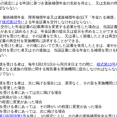
項
の規定による申請に基づき遺族補償年金の支給を停止し、又は支給の
ばならない。
、傷病補償年金、障害補償年金又は遺族補償年金
(以下「年金たる補償」
て
様式第12号
による年金証書を交付しなければならない。
に交付した年金証書の記載事項を変更する必要が生じた場合は、当該証
要があると認めるときは、年金証書の提出又は提示を求めることができ
交付を受けた者は、その証書を亡失し、又は著しく損傷したときは再交
証書の再交付を実施機関に請求することができる。
付を受けた者は、その後において亡失した証書を発見したときは、速や
交付を受けた者又はその遺族は、当該証書に係る年金たる補償を受ける
ない。
償を受ける者は、毎年1回2月1日から同月末日までの間に、
様式第13号
礎となる遺族の現状に関する報告書を実施機関に提出しなければならな
りでない。
償を受ける者は、次に掲げる場合には、遅滞なく、その旨を実施機関に
を変更した場合
を受ける者にあっては次に掲げる場合
は疾病が治った場合
の程度に変更があった場合
を受ける者にあっては、その障がいの程度に変更があった場合
を受ける者にあっては、次に掲げる場合
第1項
(
同項第1号
を除く。)
の規定により、その者の遺族補償年金を受け