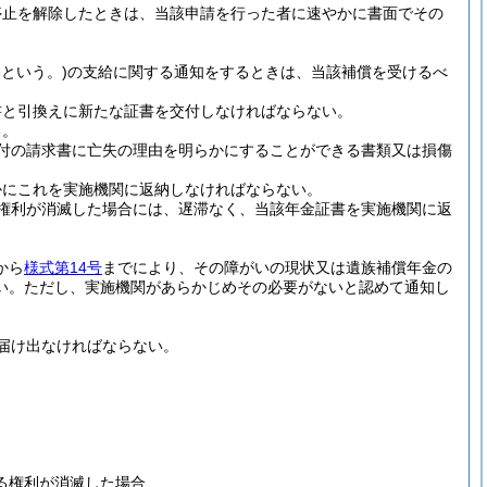
停止を解除したときは、当該申請を行った者に速やかに書面でその
という。)
の支給に関する通知をするときは、当該補償を受けるべ
書と引換えに新たな証書を交付しなければならない。
る。
付の請求書に亡失の理由を明らかにすることができる書類又は損傷
かにこれを実施機関に返納しなければならない。
権利が消滅した場合には、遅滞なく、当該年金証書を実施機関に返
から
様式第14号
までにより、その障がいの現状又は遺族補償年金の
い。
ただし、実施機関があらかじめその必要がないと認めて通知し
届け出なければならない。
る権利が消滅した場合