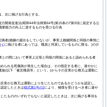
は、次に掲げる行為とする。
能力開発促進法
(昭和44年法律第64号)
第15条の7第3項に規定する公
職業能力の向上に資するものを受ける行為
配偶者
(婚姻の届出をしていないが、事実上婚姻関係と同様の事情に
(
イ
に掲げる者にあっては、職員と同居しているものに限る。)
の介
者との間において事実上父母と同様の関係にあると認められる者
認められる死傷病が発生した場合は、その指定する者に、速やかに
遺族
(以下「被災職員等」という。)
からその災害が公務又は通勤に
の災害が公務又は通勤により生じたものであるかどうかを認定し、
と認定したときは
様式第1号の2
により、補償を受けるべき者に速や
生じたもののいずれでもないと認定したときは、次に掲げる事項を