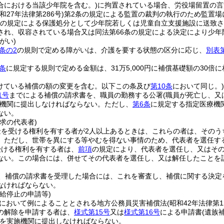
合における当該少年院を含む。)
に拘置されている場合、労役場留置の言
昭和27年法律第286号)
第2条の規定による監置の裁判の執行のため監置場
条の規定による保護処分として少年院若しくは児童自立支援施設に送致さ
され、収容されている場合又は同法第66条の規定による決定により少年
がい)
条の2
の規則で定める障がいは、介護を要する状態の区分に応じ、
別表
条
に規定する規則で定める金額は、31万5,000円に補償基礎額の30
受けている補償の額の変更を含む。以下この条及び
第10条
において同じ。)
1号
までによる補償の請求書を、職員の勤務する公署
(職員が死亡し、
機関に提出しなければならない。
ただし、
第6条
に規定する指定医療機
ない。
求の代表者)
金を受ける権利を有する者が2人以上あるときは、これらの者は、そのう
。
ただし、世帯を異にする等やむを得ない事情のため、代表者を選任す
受ける権利を有する者は、
前項
の規定により、代表者を選任し、又はそ
ない。
この場合には、併せてその代表者を選任し、又は解任したことを
、補償の請求書を受理した場合には、これを審査し、補償に関する決定
なければならない。
給停止の申請等)
において例によることとされる地方公務員災害補償法
(昭和42年法律第1
の解除を申請する者は、
様式第15号
又は
様式第16号
による申請書
(遺族
を実施機関に提出しなければならない。