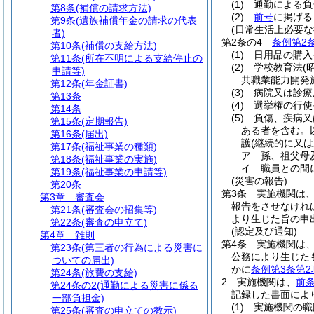
(1)
通勤による負
第8条
(補償の請求方法)
(2)
前号
に掲げる
第9条
(遺族補償年金の請求の代表
(日常生活上必要な
者)
第2条の4
条例第2
第10条
(補償の支給方法)
(1)
日用品の購入
第11条
(所在不明による支給停止の
(2)
学校教育法
(
申請等)
共職業能力開発
第12条
(年金証書)
(3)
病院又は診療
第13条
(4)
選挙権の行使
第14条
(5)
負傷、疾病又
第15条
(定期報告)
ある者を含む。
第16条
(届出)
護
(継続的に又
第17条
(福祉事業の種類)
ア
孫、祖父母
第18条
(福祉事業の実施)
イ
職員との間
第19条
(福祉事業の申請等)
(災害の報告)
第20条
第3条
実施機関は
第3章
審査会
報告をさせなけれ
第21条
(審査会の招集等)
より生じた旨の申
第22条
(審査の申立て)
(認定及び通知)
第4章
雑則
第4条
実施機関は
第23条
(第三者の行為による災害に
公務により生じた
ついての届出)
かに
条例第3条第2
第24条
(旅費の支給)
2
実施機関は、
前
第24条の2
(通勤による災害に係る
記録した書面によ
一部負担金)
(1)
実施機関の職
第25条
(審査の申立ての教示)