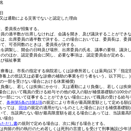
名
日
又は通勤による災害でないと認定した理由
は、委員長が招集する。
委員の過半数が出席しなければ、会議を開き、及び議決することができ
事は、出席委員の過半数で決する。
この場合においては、委員長は、委
いて、可否同数のときは、委員長が決する。
録を調製し、開会の日時及び場所、出席委員の氏名、議事の要領、議決
もののほか、認定委員会に関し、必要な事項は、認定委員会が定める。
及び福祉事業
る療養は、市長の指定する病院若しくは診療所若しくは薬局
(以下「指定
療養上の世話又は必要な診療の補助の事業を行う者をいう。以下同じ。)
入の一部を受けない場合における休業補償)
上負傷し、若しくは疾病にかかり、又は通勤により負傷し、若しくは疾
場合において職員の受ける給与その他の収入の額が補償基礎額の100分
の一部について従事することができない場合において職員の受ける給与
て、
条例第5条の3第1項
の規定により市長が最高限度額として定める額
あっては、
同項
の規定の適用がないものとした場合における補償基礎額)
いて、当該満たない額が最高限度額を超える場合にあっては、当該最高限
い場合)
条ただし書
の規則で定める場合は、次に掲げる場合とする。
は拘留の刑の執行のため若しくは死刑の言渡しを受けて刑事施設
(少年