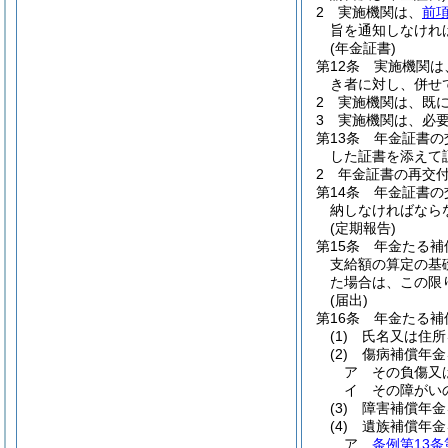
2
実施機関は、
前
旨を通知しなけれ
(年金証書)
第12条
実施機関は
き者に対し、併せ
2
実施機関は、既
3
実施機関は、必
第13条
年金証書の
した証書を添えて
2
年金証書の再交
第14条
年金証書の
納しなければなら
(定期報告)
第15条
年金たる補
支給額の算定の基
た場合は、この限
(届出)
第16条
年金たる補
(1)
氏名又は住所
(2)
傷病補償年金
ア
その負傷又
イ
その障がい
(3)
障害補償年金
(4)
遺族補償年金
ア
条例第13条