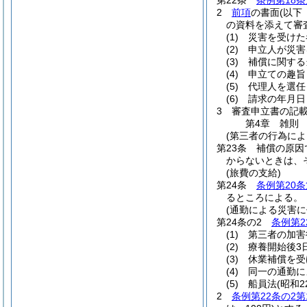
第22条
条例第18条
2
前項
の書面
(以下
の資料を添えて審
(1)
災害を受けた
(2)
申立人が災害
(3)
補償に関する
(4)
申立ての趣旨
(5)
代理人を選任
(6)
請求の年月日
3
審査申立書の記
第4章
雑則
(第三者の行為によ
第23条
補償の原因
からないときは、
(旅費の支給)
第24条
条例第20条
るところによる。
(通勤による災害に
第24条の2
条例第2
(1)
第三者の加害
(2)
療養開始後3
(3)
休業補償を受
(4)
同一の通勤に
(5)
船員法
(昭和2
2
条例第22条の2第