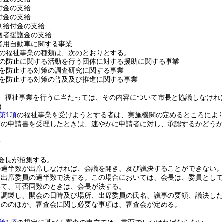
付金の支給
付金の支給
別給付金の支給
護者援護金の支給
者用自動車に関する事業
の福祉事業の種類は、次のとおりとする。
の防止に関する活動を行う団体に対する援助に関する事業
を防止する対策の調査研究に関する事業
を防止する対策の普及及び推進に関する事業
、福祉事業を行うに当たっては、その内容について市長と協議しなけれ
)
第1項
の福祉事業を受けようとする者は、実施機関の定めるところによ
項
の申請書を受理したときは、速やかに申請者に対し、承認するかどう
会
会長が招集する。
の過半数が出席しなければ、会議を開き、及び議決することができない
、出席委員の過半数で決する。
この場合においては、会長は、委員とし
いて、可否同数のときは、会長が決する。
を調製し、開会の日時及び場所、出席委員の氏名、議事の要領、議決し
もののほか、審査会に関し必要な事項は、審査会が定める。