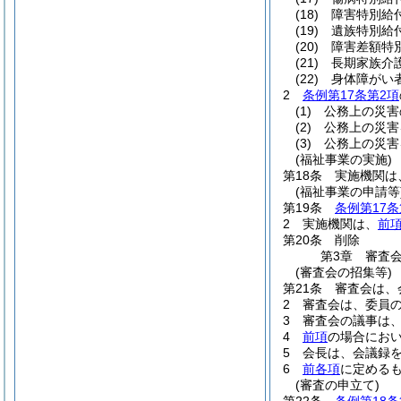
(18)
障害特別給
(19)
遺族特別給
(20)
障害差額特
(21)
長期家族介
(22)
身体障がい
2
条例第17条第2項
(1)
公務上の災害
(2)
公務上の災害
(3)
公務上の災害
(福祉事業の実施)
第18条
実施機関は
(福祉事業の申請等
第19条
条例第17条
2
実施機関は、
前
第20条
削除
第3章
審査
(審査会の招集等)
第21条
審査会は、
2
審査会は、委員
3
審査会の議事は
4
前項
の場合にお
5
会長は、会議録
6
前各項
に定める
(審査の申立て)