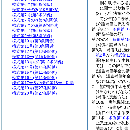
刑を執行する場
様式第6号
(第8条関係)
に関する法律
(
様式第6号の2
(第8条関係)
(2)
少年法第24
様式第7号
(第8条関係)
て少年院に送致
様式第7号の2
(第8条関係)
(介護補償に係る障
様式第7号の3
(第8条関係)
第7条の3
条例第10
様式第8号
(第8条関係)
(葬祭補償の額)
様式第9号
(第8条関係)
第7条の4
条例第15
様式第10号
(第8条関係)
(補償の請求方法)
様式第11号
(第8条関係)
第8条
補償
(現に
様式第12号
(第12条関係)
第2号
から
様式第1
様式第13号
(第15条関係)
署)
を経由して実施
様式第13号の2
(第15条関係)
ては、この限りで
様式第14号
(第15条関係)
(遺族補償年金の請
様式第15号
(第11条関係)
第9条
遺族補償年
様式第16号
(第11条関係)
なければならない
様式第17号及び様式第18号
削除
2
遺族補償年金を
様式第19号
(第27条関係)
け出なければなら
様式第20号
(第27条関係)
(補償の支給方法)
第10条
実施機関は
もに、補償を行わ
(所在不明による支
第11条
条例第16条
止又は支給の停止
請書及び年金証書)