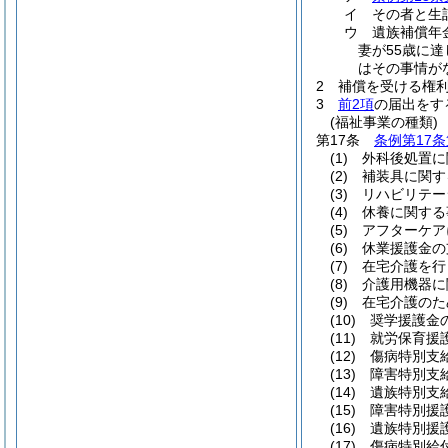
イ
その者と生
ウ
遺族補償年
妻が55歳に
はその事情が
2
補償を受ける権
3
前2項
の届出をす
(福祉事業の種類)
第17条
条例第17条
(1)
外科後処置に
(2)
補装具に関す
(3)
リハビリテー
(4)
休養に関する
(5)
アフターケア
(6)
休業援護金の
(7)
在宅介護を行
(8)
介護用機器に
(9)
在宅介護のた
(10)
奨学援護金
(11)
就労保育援
(12)
傷病特別支
(13)
障害特別支
(14)
遺族特別支
(15)
障害特別援
(16)
遺族特別援
(17)
傷病特別給