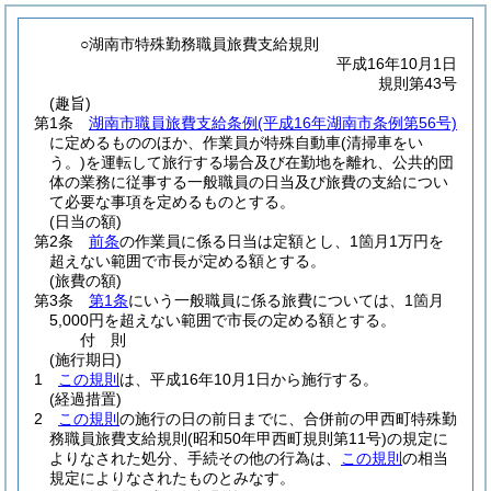
○湖南市特殊勤務職員旅費支給規則
平成16年10月1日
規則第43号
(趣旨)
第1条
湖南市職員旅費支給条例
(平成16年湖南市条例第56号)
に定めるもののほか、作業員が特殊自動車
(清掃車をい
う。)
を運転して旅行する場合及び在勤地を離れ、公共的団
体の業務に従事する一般職員の日当及び旅費の支給につい
て必要な事項を定めるものとする。
(日当の額)
第2条
前条
の作業員に係る日当は定額とし、1箇月1万円を
超えない範囲で市長が定める額とする。
(旅費の額)
第3条
第1条
にいう一般職員に係る旅費については、1箇月
5,000円を超えない範囲で市長の定める額とする。
付
則
(施行期日)
1
この規則
は、平成16年10月1日から施行する。
(経過措置)
2
この規則
の施行の日の前日までに、合併前の甲西町特殊勤
務職員旅費支給規則
(昭和50年甲西町規則第11号)
の規定に
よりなされた処分、手続その他の行為は、
この規則
の相当
規定によりなされたものとみなす。