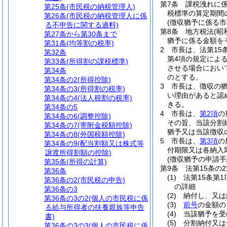
第7条
課税洩れに
第25条
(市民税の納税管理人)
税標準の算定期間
第26条
(市民税の納税管理人に係
(徴収猶予に係る
る不申告に関する過料)
第8条
地方税法
(昭
第27条から第30条まで
猶予に係る金額を
第31条
(均等割の税率)
2
市長は、法第15
第32条
第4項の規定によ
第33条
(所得割の課税標準)
させる場合におい
第34条
のとする。
第34条の2
(所得控除)
3
市長は、徴収の
第34条の3
(所得割の税率)
い理由があると認
第34条の4
(法人税割の税率)
きる。
第34条の5
4
市長は、
第2項
の
第34条の6
(調整控除)
その旨、当該分割
第34条の7
(寄附金税額控除)
猶予又は当該徴収
第34条の8
(外国税額控除)
5
市長は、
第3項
の
第34条の9
(配当割額又は株式等
付期限又は各納入
譲渡所得割額の控除)
(徴収猶予の申請手
第35条
(所得の計算)
第9条
法第15条の
第36条
(1)
法第15条第
第36条の2
(市民税の申告)
の詳細
第36条の3
(2)
納付し、又は
第36条の3の2
(個人の市民税に係
(3)
前号
の金額の
る給与所得者の扶養親族等申告
(4)
当該猶予を受
書)
(5)
分割納付又は
第36条の3の3
(個人の市民税に係