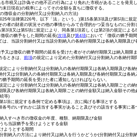
係る市税又は詐偽その他不正の行為により免れた市税があることを発見
の末日現在)
の税率によってその全額を直ちに徴収する。
市の徴収金の分割納付又は分割納入の方法)
和25年法律第226号。以下「法」という。)
第15条第3項及び第5項に
その者の財産の状況その他の事情からみて合理的かつ妥当なものに分割
条第3項又は第5項に規定により、同条第1項若しくは第2項の規定による
る徴収の猶予をした期間の延長
(
次項
及び
第4項
において「徴収の猶予期間
ては、当該分割納付又は当該分割納入の各納付期限又は各納入期限及び
猶予又は徴収の猶予期間の延長を受けた者がその納付期限又は納入期限
めるときは、
前項
の規定により定めた分割納付又は分割納入の各納付期
規定により分割納付又は分割納入の各納付期限又は各納入期限及び各納
納付又は分割納入の各納付期限又は各納入期限及び各納付期限又は各納
の猶予期間の延長を受けた者に通知しなければならない。
規定により分割納付又は分割納入の各納付期限又は各納入期限ごとの納
期限及び各納付期限又は各納入期限ごとの納付金額又は納入金額その他
続等)
2第1項に規定する条例で定める事項は、次に掲げる事項とする
1項各号のいずれかに該当する事実があること及びその該当する事実に
納入すべき市の徴収金の年度、種類、納期限及び金額
うち当該猶予を受けようとする金額
けようとする期間
分割納入の方法により納付又は納入を行うかどうか
(分割納付又は分割