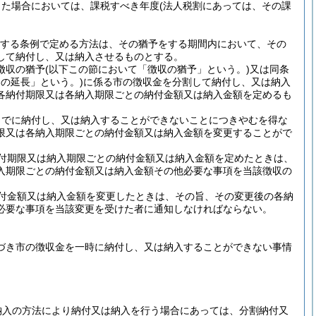
した場合においては、課税すべき年度
(法人税割にあっては、その課
規定する条例で定める方法は、その猶予をする期間内において、その
して納付し、又は納入させるものとする。
徴収の猶予
(以下この節において「徴収の猶予」という。)
又は同条
の延長」という。)
に係る市の徴収金を分割して納付し、又は納入
各納付期限又は各納入期限ごとの納付金額又は納入金額を定めるも
までに納付し、又は納入することができないことにつきやむを得な
限又は各納入期限ごとの納付金額又は納入金額を変更することがで
付期限又は納入期限ごとの納付金額又は納入金額を定めたときは、
入期限ごとの納付金額又は納入金額その他必要な事項を当該徴収の
付金額又は納入金額を変更したときは、その旨、その変更後の各納
必要な事項を当該変更を受けた者に通知しなければならない。
基づき市の徴収金を一時に納付し、又は納入することができない事情
納入の方法により納付又は納入を行う場合にあっては、分割納付又