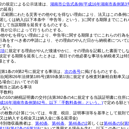
の2の規定による公示送達は、
湖南市公告式条例
(平成16年湖南市条例第3
の延長)
、広範囲にわたる災害その他やむを得ない理由により、法又はこの条例
若しくは納入
(以下本条中「申告等」という。)
に関する期限までにこれ
定して当該期限を延長するものとする。
市長が公示によって行うものとする。
の他やむを得ない理由により、申告等に関する期限までにこれらの行為
行為をすべき者の申請により、その理由のやんだ日から納税者については
とする。
同項
に規定する理由がやんだ後速やかに、その理由を記載した書面でし
規定する期限を延長したときは、期日その他必要な事項を納税者又は特
様とする。
則第1条の9第2号に規定する事項は、
次の各号
に掲げるものとする。
法
(昭和26年法律第185号)
第59条第1項に規定する検査対象軽自動車又
る場合においてその旨
相当と認める事項
手数料)
条の10の納税証明書の交付
(法第382条の4に規定する当該証明書に住
平成16年湖南市条例第62号。以下「手数料条例」という。)
で定める額と
しない。
書の枚数の計算については、年度、税目、証明事項等を基準として規則
し又は納入する税金又は納入金に係る延滞金)
特別徴収義務者は、
第40条
、
第46条
、
第46条の2
若しくは
第46条の5
(
第
第1項
(
第47条の5第3項
において準用する場合を含む。以下この条におい