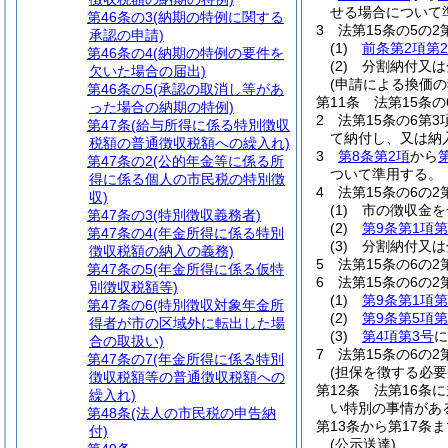
せる場合について
第46条の3
(納期の特例に関する
3
法第15条の5の
承認の申請)
(1)
前条第2項第
第46条の4
(納期の特例の要件を
(2)
分割納付又は
欠いた場合の届出)
(申請による換価の
第46条の5
(承認の取消し等があ
第11条
法第15条
った場合の納期の特例)
2
法第15条の6第
第47条
(給与所得に係る特別徴収
て納付し、又は納
税額の普通徴収税額への繰入れ)
3
第8条第2項
から
第47条の2
(公的年金等に係る所
ついて準用する。
得に係る個人の市民税の特別徴
4
法第15条の6の
収)
(1)
市の徴収金を
第47条の3
(特別徴収義務者)
(2)
第9条第1項第
第47条の4
(年金所得に係る特別
(3)
分割納付又は
徴収税額の納入の義務)
5
法第15条の6の
第47条の5
(年金所得に係る仮特
6
法第15条の6の
別徴収税額等)
(1)
第9条第1項第
第47条の6
(特別徴収対象年金所
(2)
第9条第5項第
得者が市の区域外に転出した場
(3)
第4項第3号
に
合の取扱い)
7
法第15条の6の
第47条の7
(年金所得に係る特別
(担保を徴する必要
徴収税額等の普通徴収税額への
第12条
法第16条
繰入れ)
い特別の事情があ
第48条
(法人の市民税の申告納
第13条から第17条ま
付)
(公示送達)