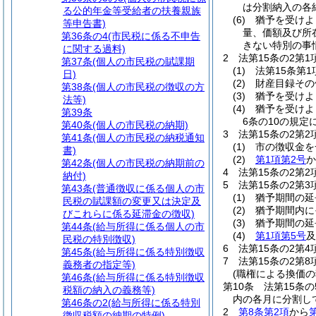
は分割納入の各
る公的年金等受給者の扶養親族
(6)
猶予を受けよ
等申告書)
量、価額及び所
第36条の4
(市民税に係る不申告
きない特別の事
に関する過料)
2
法第15条の2第
第37条
(個人の市民税の賦課期
(1)
法第15条第
日)
(2)
財産目録その
第38条
(個人の市民税の徴収の方
(3)
猶予を受けよ
法等)
(4)
猶予を受けよ
第39条
6条の10の規
第40条
(個人の市民税の納期)
3
法第15条の2第
第41条
(個人の市民税の納税通知
(1)
市の徴収金を
書)
(2)
第1項第2号
か
第42条
(個人の市民税の納期前の
4
法第15条の2第
納付)
5
法第15条の2第
第43条
(普通徴収に係る個人の市
(1)
猶予期間の延
民税の賦課額の変更又は決定及
(2)
猶予期間内に
びこれらに係る延滞金の徴収)
(3)
猶予期間の延
第44条
(給与所得に係る個人の市
(4)
第1項第5号
及
民税の特別徴収)
6
法第15条の2第
第45条
(給与所得に係る特別徴収
7
法第15条の2第
義務者の指定等)
(職権による換価の
第46条
(給与所得に係る特別徴収
第10条
法第15条
税額の納入の義務等)
内の各月に分割し
第46条の2
(給与所得に係る特別
2
第8条第2項
から
徴収税額の納期の特例)