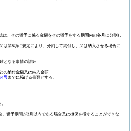
。
る方法は、その猶予に係る金額をその猶予をする期間内の各月に分割し
3項又は第5項に規定により、分割して納付し、又は納入させる場合に
難となる事情の詳細
との納付金額又は納入金額
第4号
までに掲げる書類とする。
る。
場合、猶予期間が3月以内である場合又は担保を徴することができな