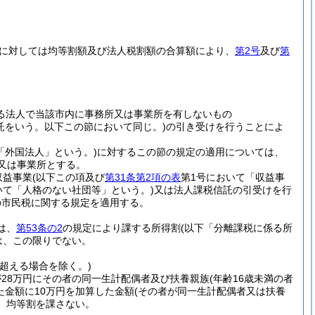
に対しては均等割額及び法人税割額の合算額により、
第2号
及び
第
る法人で当該市内に事務所又は事業所を有しないもの
信託をいう。以下この節において同じ。)
の引き受けを行うことによ
「外国法人」という。)
に対するこの節の規定の適用については、
又は事業所とする。
収益事業
(以下この項及び
第31条第2項の表
第1号において「収益事
いて「人格のない社団等」という。)
又は法人課税信託の引受けを行
の市民税に関する規定を適用する。
は、
第53条の2
の規定により課する所得割
(以下「分離課税に係る所
は、この限りでない。
を超える場合を除く。)
28万円にその者の同一生計配偶者及び扶養親族
(年齢16歳未満の者
た金額に10万円を加算した金額
(その者が同一生計配偶者又は扶養
、均等割を課さない。