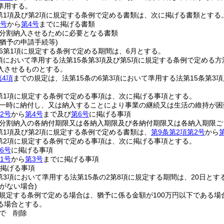
準用する。
2第1項及び第2項に規定する条例で定める書類は、次に掲げる書類とする
2号
から
第4号
までに掲げる書類
分割納入させるために必要となる書類
猶予の申請手続等)
の6第1項に規定する条例で定める期間は、6月とする。
3項において準用する法第15条第3項及び第5項に規定する条例で定め
入させるものとする。
第4項
までの規定は、法第15条の6第3項において準用する法第15条第
2第1項に規定する条例で定める事項は、次に掲げる事項とする。
一時に納付し、又は納入することにより事業の継続又は生活の維持が困
2号
から
第4号
まで及び
第6号
に掲げる事項
分割納入の各納付期限又は各納入期限及び各納付期限又は各納入期限ご
2第1項及び第2項に規定する条例で定める書類は、
第9条第2項第2号
から
2第2項に規定する条例で定める事項は、次に掲げる事項とする。
6号
に掲げる事項
1号
から
第3号
までに掲げる事項
掲げる事項
2第3項において準用する法第15条の2第8項に規定する期間は、20日とす
がない場合)
に規定する条例で定める場合は、猶予に係る金額が100万円以下である
る場合とする。
で
削除