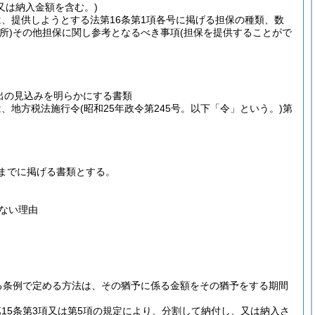
又は納入金額を含む。)
は、提供しようとする法第16条第1項各号に掲げる担保の種類、数
所)
その他担保に関し参考となるべき事項
(担保を提供することがで
出の見込みを明らかにする書類
は、地方税法施行令
(昭和25年政令第245号。以下「令」という。)
第
号までに掲げる書類とする。
ない理由
。
する条例で定める方法は、その猶予に係る金額をその猶予をする期間
第15条第3項又は第5項の規定により、分割して納付し、又は納入さ