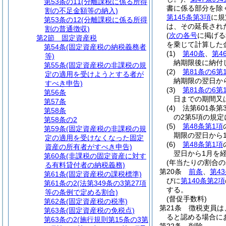
第53条の11
(分離課税に係る所得
書に係る部分を除
割の不足金額等の納入)
第145条第3項
に規
第53条の12
(分離課税に係る所得
は、その延長され
割の普通徴収)
(
次の各号
に掲げる
第2節
固定資産税
を乗じて計算した
第54条
(固定資産税の納税義務者
(1)
第40条
、
第4
等)
納期限後に納付
第55条
(固定資産税の非課税の規
(2)
第81条の6第
定の適用を受けようとする者が
納期限の翌日か
すべき申告)
(3)
第81条の6第
第56条
日までの期間又
第57条
(4)
法第601条第
第58条
の2第5項の規
第58条の2
(5)
第48条第1項
第59条
(固定資産税の非課税の規
期限の翌日から
定の適用を受けなくなった固定
(6)
第48条第1項
資産の所有者がすべき申告)
翌日から1月を
第60条
(非課税の固定資産に対す
(年当たりの割合の
る有料貸付者の納税義務)
第20条
前条
、
第4
第61条
(固定資産税の課税標準)
びに
第140条第2項
第61条の2
(法第349条の3第27項
する。
等の条例で定める割合)
(督促手数料)
第62条
(固定資産税の税率)
第21条
徴税吏員は
第63条
(固定資産税の免税点)
ると認める場合に
第63条の2
(施行規則第15条の3第