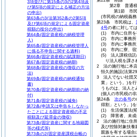
第22条
削除
3項並びに第15条の3の2第4項及
第2章
普通
び第5項の規定による補正の方法
第1節
市
の申出)
(市民税の納税義務
第63条の3
(法第352条の2第5項
第23条
市民税は、
及び第6項の規定による固定資産
4号
の者に対して
税額の按分の申出)
(1)
市内に住所を
第64条
(固定資産税の納税管理
(2)
市内に事務所
人)
(3)
市内に事務所
第65条
(固定資産税の納税管理人
(4)
市内に寮、宿
に係る不申告に関する過料)
(5)
法人課税信託
第66条
(固定資産税の賦課期日)
り法人税を課さ
第67条
(固定資産税の納期)
2
法の施行地に本
第68条
(固定資産税の徴収の方
恒久的施設
(法第
法)
3
法人でない社団又
第69条
(固定資産税の納税通知
業」という。)
を行
書)
うものは、法人と
第70条
(固定資産税の納期前の納
(個人の市民税の非
付)
第24条
次の各号
の
第71条
(固定資産税の減免)
得割」という。)
を
第72条
(申請又は申告をしなかっ
(1)
生活保護法
(
たことによる固定資産税の不足
(2)
障害者、未成
税額及び延滞金の徴収)
2
法の施行地に住
第73条
(固定資産に関する地籍図
及び控除対象扶養
等の様式等)
親族を有する場合に
第73条の2
(固定資産課税台帳の