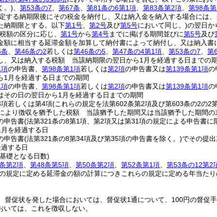
く。)
、
第53条の7
、
第67条
、
第81条の6第1項
、
第83条第2項
、
第98条第
定する納期限後にその税金を納付し、又は納入金を納入する場合には、
た納期限とする。以下
第1号
、
第2号
及び
第5号
において同じ。)
の翌日か
税額の区分に応じ、
第1号
から
第4号
までに掲げる期間並びに
第5号
及び
金額に相当する延滞金額を加算して納付書によって納付し、又は納入書
6条
、
第46条の2
若しくは
第46条の5
、
第47条の4第1項
、
第53条の7
、
第
し、又は納入する税額 当該納期限の翌日から1月を経過する日までの
1項
の申告書、
第98条第1項
若しくは
第2項
の申告書又は
第139条第1項
の
ら1月を経過する日までの期間
1項
の申告書、
第98条第1項
若しくは
第2項
の申告書又は
第139条第1項
の
はその日の翌日から1月を経過する日までの期間
3項若しくは第4項
(これらの規定を法第602条第2項及び第603条の2の
定により徴収を猶予した税額 当該猶予した期間又は当該猶予した期間の
の申告書
(法第321条の8第1項、第2項又は第31項の規定による申告書に
1月を経過する日
の申告書
(法第321条の8第34項及び第35項の申告書を除く。)
でその提出
経過する日
基礎となる日数)
3条第2項
、
第48条第5項
、
第50条第2項
、
第52条第1項
、
第53条の12第2
の規定に定める延滞金の額の計算につきこれらの規定に定める年当たり
、督促状を発した場合においては、督促状1通について、100円の督促
おいては、これを徴収しない。