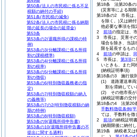
第49条
第18条
法第20条
第50条
(法人の市民税に係る不足
(災害等による期限
税額の納付の手続)
第18条の2
市長は
第51条
(市民税の減免)
を除く。)
又は納付
第52条
(法人の市民税に係る納期
他必要な事項を指
限の延長の場合の延滞金)
2
前項
の指定は、
第53条
3
市長は、災害そ
第53条の2
(退職所得の課税の特
場合を除き、当該
例)
限を延長するもの
第53条の3
(分離課税に係る所得
4
前項
の申請は、
割の課税標準)
5
市長は、
第3項
に
第53条の4
(分離課税に係る所得
いときも、また同
割の税率)
(納税証明事項)
第53条の5
(分離課税に係る所得
第18条の3
施行規
割の徴収)
(1)
道路運送車両
第53条の6
(特別徴収義務者の指
割を滞納してい
定)
(2)
その他市長が
第53条の7
(特別徴収税額の納入
(納税証明書の交付
の義務等)
第18条の4
法第20
第53条の7の2
(特別徴収税額の納
手数料徴収条例
(
期の特例)
ては、手数料を徴
第53条の8
(特別徴収税額)
2
前項
の納税証明
第53条の9
(退職所得申告書)
(納期限後に納付
第53条の10
(退職所得申告書の不
第19条
納税者又は
提出に関する過料)
じ。)
、
第47条の4