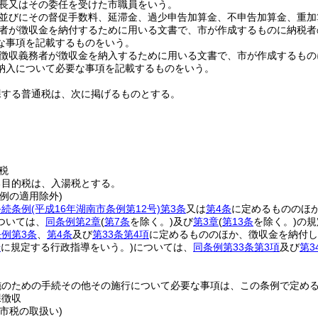
長又はその委任を受けた市職員をいう。
並びにその督促手数料、延滞金、過少申告加算金、不申告加算金、重加
者が徴収金を納付するために用いる文書で、市が作成するものに納税者
な事項を記載するものをいう。
徴収義務者が徴収金を納入するために用いる文書で、市が作成するもの
納入について必要な事項を記載するものをいう。
課する普通税は、次に掲げるものとする。
税
る目的税は、入湯税とする。
例の適用除外)
手続条例
(平成16年湖南市条例第12号)
第3条
又は
第4条
に定めるもののほ
ついては、
同条例第2章
(
第7条
を除く。)
及び
第3章
(
第13条
を除く。)
の規
例第3条
、
第4条
及び
第33条第4項
に定めるもののほか、徴収金を納付し
号
に規定する行政指導をいう。)
については、
同条例第33条第3項
及び
第3
施のための手続その他その施行について必要な事項は、この条例で定め
課徴収
市税の取扱い)