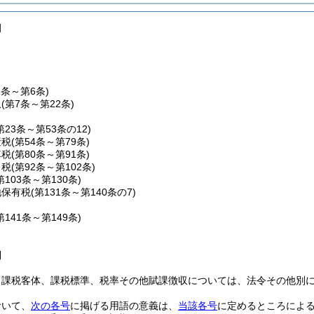
例
1条～第6条)
収
(第7条～第22条)
第23条～第53条の12)
産税
(第54条～第79条)
車税
(第80条～第91条)
こ税
(第92条～第102条)
第103条～第130条)
地保有税
(第131条～第140条の7)
第141条～第149条)
則
、課税客体、課税標準、税率その他賦課徴収については、法令その他別
おいて、
次の各号
に掲げる用語の意義は、
当該各号
に定めるところによ