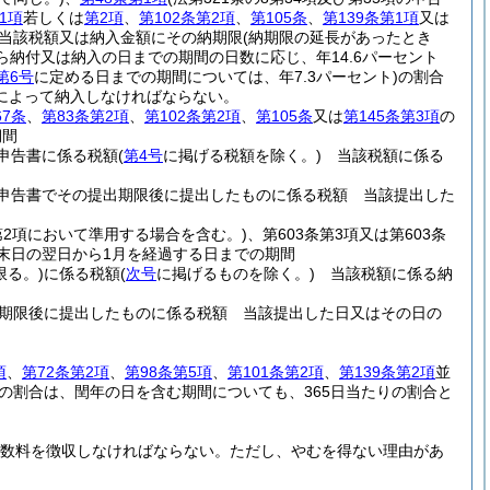
1項
若しくは
第2項
、
第102条第2項
、
第105条
、
第139条第1項
又は
当該税額又は納入金額にその納期限
(納期限の延長があったとき
ら納付又は納入の日までの期間の日数に応じ、年14.6パーセント
第6号
に定める日までの期間については、年7.3パーセント)
の割合
によって納入しなければならない。
67条
、
第83条第2項
、
第102条第2項
、
第105条
又は
第145条第3項
の
期間
申告書に係る税額
(
第4号
に掲げる税額を除く。)
当該税額に係る
申告書でその提出期限後に提出したものに係る税額 当該提出した
2第2項において準用する場合を含む。)
、第603条第3項又は第603条
末日の翌日から1月を経過する日までの期間
限る。)
に係る税額
(
次号
に掲げるものを除く。)
当該税額に係る納
期限後に提出したものに係る税額 当該提出した日又はその日の
項
、
第72条第2項
、
第98条第5項
、
第101条第2項
、
第139条第2項
並
の割合は、閏年の日を含む期間についても、365日当たりの割合と
手数料を徴収しなければならない。
ただし、やむを得ない理由があ