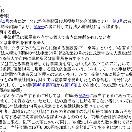
税
民税
者等)
第1号
の者に対しては均等割額及び所得割額の合算額により、
第3号
の者
は均等割額により、
第5号
の者に対しては法人税割額により課する。
有する個人
、事業所又は家屋敷を有する個人で市内に住所を有しない者
又は事業所を有する法人
泊所、クラブその他これらに類する施設
(以下「寮等」という。)
を有す
(法人税法
(昭和40年法律第34号)
第2条第29号の2に規定する法人課税
れる個人で市内に事務所又は事業所を有するもの
店又は主たる事務所若しくは事業所を有しない法人
(以下この節において
292条第1項第14号に規定する恒久的施設をいう。)
をもって、その事務所
は財団で代表者又は管理人の定めがあり、かつ、令第47条に規定する
うもの
(当該社団又は財団で収益事業を廃止したものを含む。同号にお
みなして、この節
(
第48条第9項
から
第16項
までを除く。)
の規定中法人
課税の範囲)
いずれかに該当する者に対しては、市民税
(
第2号
に該当する者にあって
除く。)
を課さない。
ただし、法の施行地に住所を有しない者について
昭和25年法律第144号)
の規定による生活扶助を受けている者
年者、寡婦又はひとり親
(これらの者の前年の合計所得金額が135万円
所を有する者で均等割のみを課すべきもののうち、前年の合計所得金額が
親族に限る。以下この項において同じ。)
の数に1を加えた数を乗じて得
は、当該金額に16万8,000円を加算した金額)
以下である者に対しては