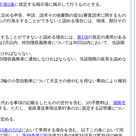
号)
第2条
に規定する掲示場に掲示して行うものとする。
に定める申告、申請、請求その他書類の提出
(審査請求に関するもの
らの行為をすることができないと認める場合には、地域、期日その
をすることができないと認める場合には、
第1項
の規定の適用がある
2月以内、特別徴収義務者については30日以内において、当該期
なければならない。
別徴収義務者に通知しなければならない。
当該期限の延長を認めな
は2輪の小型自動車について天災その他やむを得ない事由により種別
所に代わる事項の記載をしたものの交付を含む。)
の手数料は、
湖南市
する。
ただし、道路運送車両法第97条の2に規定する証明書につい
で定める。
53条の7の2
において準用する場合を含む。以下この条において同
て同じ。)
、
第48条第1項
(法第321条の8第34項及び第35項の申告