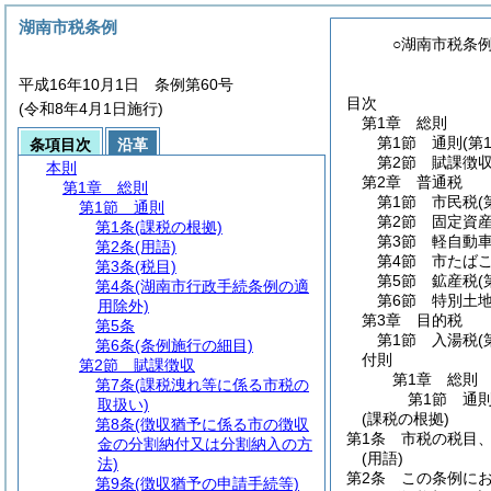
湖南市税条例
○湖南市税条
平成16年10月1日 条例第60号
目次
(令和8年4月1日施行)
第1章
総則
第1節
通則
(第
条項目次
沿革
第2節
賦課徴
本則
第2章
普通税
第1章
総則
第1節
市民税
(
第1節
通則
第2節
固定資
第1条
(課税の根拠)
第3節
軽自動
第2条
(用語)
第4節
市たば
第3条
(税目)
第5節
鉱産税
(
第4条
(湖南市行政手続条例の適
第6節
特別土
用除外)
第3章
目的税
第5条
第1節
入湯税
(
第6条
(条例施行の細目)
付則
第2節
賦課徴収
第1章
総則
第7条
(課税洩れ等に係る市税の
第1節
通
取扱い)
(課税の根拠)
第8条
(徴収猶予に係る市の徴収
第1条
市税の税目
金の分割納付又は分割納入の方
(用語)
法)
第2条
この条例に
第9条
(徴収猶予の申請手続等)