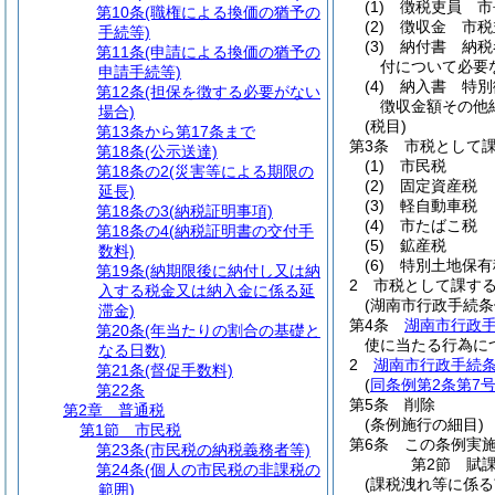
(1)
徴税吏員 市
第10条
(職権による換価の猶予の
(2)
徴収金 市税
手続等)
(3)
納付書 納税
第11条
(申請による換価の猶予の
付について必要
申請手続等)
(4)
納入書 特別
第12条
(担保を徴する必要がない
徴収金額その他
場合)
(税目)
第13条から第17条まで
第3条
市税として
第18条
(公示送達)
(1)
市民税
第18条の2
(災害等による期限の
(2)
固定資産税
延長)
(3)
軽自動車税
第18条の3
(納税証明事項)
(4)
市たばこ税
第18条の4
(納税証明書の交付手
(5)
鉱産税
数料)
(6)
特別土地保有
第19条
(納期限後に納付し又は納
2
市税として課す
入する税金又は納入金に係る延
(湖南市行政手続条
滞金)
第4条
湖南市行政
第20条
(年当たりの割合の基礎と
使に当たる行為に
なる日数)
2
湖南市行政手続条
第21条
(督促手数料)
(
同条例第2条第7
第22条
第5条
削除
第2章
普通税
(条例施行の細目)
第1節
市民税
第6条
この条例実
第23条
(市民税の納税義務者等)
第2節
賦
第24条
(個人の市民税の非課税の
(課税洩れ等に係る
範囲)