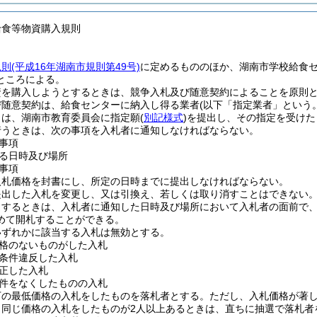
給食等物資購入規則
規則
(平成16年湖南市規則第49号)
に定めるもののほか、湖南市学校給食
ところによる。
資を購入しようとするときは、競争入札及び随意契約によることを原則
び随意契約は、給食センターに納入し得る業者
(以下「指定業者」という。
とは、湖南市教育委員会に指定願
(
別記様式
)
を提出し、その指定を受けた
行うときは、次の事項を入札者に通知しなければならない。
事項
る日時及び場所
事項
入札価格を封書にし、所定の日時までに提出しなければならない。
提出した入札を変更し、又は引換え、若しくは取り消すことはできない
とするときは、入札者に通知した日時及び場所において入札者の面前で
めて開札することができる。
いずれかに該当する入札は無効とする。
格のないものがした入札
条件違反した入札
正した入札
件をなくしたものの入札
下の最低価格の入札をしたものを落札者とする。
ただし、入札価格が著
き同じ価格の入札をしたものが2人以上あるときは、直ちに抽選で落札者