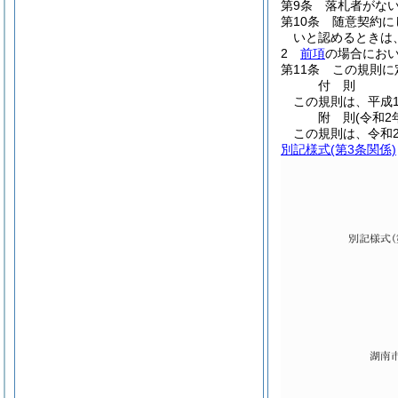
第9条
落札者がな
第10条
随意契約に
いと認めるときは
2
前項
の場合にお
第11条
この規則に
付
則
この規則は、平成1
附
則
(令和2
この規則は、令和
別記様式
(第3条関係)