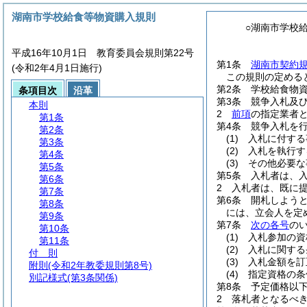
湖南市学校給食等物資購入規則
○湖南市学校
平成16年10月1日 教育委員会規則第22号
第1条
湖南市契約
(令和2年4月1日施行)
この規則の定める
第2条
学校給食物
条項目次
沿革
第3条
競争入札及
本則
2
前項
の指定業者
第1条
第4条
競争入札を
第2条
(1)
入札に付する
第3条
(2)
入札を執行す
第4条
(3)
その他必要な
第5条
第5条
入札者は、
第6条
2
入札者は、既に
第7条
第6条
開札しよう
第8条
には、立会人を定
第9条
第7条
次の各号
の
第10条
(1)
入札参加の資
第11条
(2)
入札に関する
付 則
(3)
入札金額を訂
附則
(令和2年教委規則第8号)
(4)
指定資格の条
別記様式
(第3条関係)
第8条
予定価格以
2
落札者となるべ