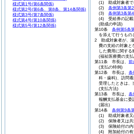
(1)
助成対象者で
様式第1号
(第6条関係)
(2)
条例第3条第
様式第2号
(第6条、第8条、第14条関係)
(3)
条例第3条第
様式第3号
(第7条関係)
(4)
受給券の記載
様式第4号
(第10条関係)
(助成の申請)
様式第5号
(第12条関係)
第10条
条例第5条
を添えて行うもの
2
助成対象者が、
費の支給の対象と
した費用に関する
(福祉医療費の支払
第11条
市長は、
前
(支払の特例)
第12条
市長は、
条
科・歯科)
、訪問看
受理したときは、
(支払方法)
第13条
市長は、
条
報酬支払基金に委
(届出)
第14条
条例第9条
(1)
助成対象者又
(2)
保険者又は共
(3)
保険給付の内
(4)
附加給付の有