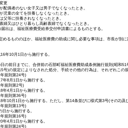
変更
が配偶者のない女子又は男子でなくなったとき。
が児童の全てを扶養しなくなったとき。
は父等に扶養されなくなったとき。
寡婦又はひとり暮らし高齢寡婦でなくなったとき。
の届出は、福祉医療費受給券交付申請書によるものとする。
定めるもののほか、福祉医療費の助成に関し必要な事項は、市長が別に
16年10月1日から施行する。
の日の前日までに、合併前の石部町福祉医療費助成条例施行規則
(昭和5
5号)
の規定によりなされた処分、手続その他の行為は、それぞれこの
7年
規則第24号)
7年8月1日から施行する。
8年
規則第2号)
8年4月1日から施行する。
8年
規則第36号)
8年10月1日から施行する。
ただし、第14条並びに様式第3号
(その2)
及
9年
規則第13号)
の日から施行する。
0年
規則第16号)
0年4月1日から施行する。
1年
規則第24号)