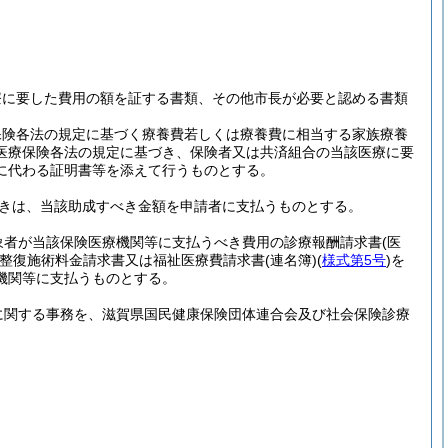
療に要した費用の額を証する書類、その他市長が必要と認める書類
保険各法の規定に基づく療養費若しくは療養費に相当する家族療養
医療保険各法の規定に基づき、保険者又は共済組合の当該医療に要
に代わる証明書等を添えて行うものとする。
きは、当該助成すべき金額を申請者に支払うものとする。
象者が当該保険医療機関等に支払うべき費用の診療報酬請求書
(医
整復施術料金請求書又は福祉医療費請求書
(連名簿)
(
様式第5号
)
を
機関等に支払うものとする。
に関する事務を、滋賀県国民健康保険団体連合会及び社会保険診療