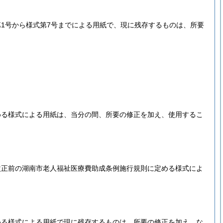
1号から様式第7号までによる用紙で、現に残存するものは、所要
める様式による用紙は、当分の間、所要の修正を加え、使用するこ
改正前の湖南市老人福祉医療費助成条例施行規則に定める様式によ
める様式による用紙で現に残存するものは、所要の修正を加え、な