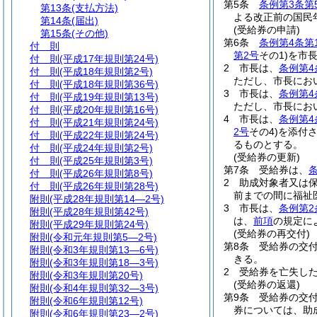
第5条
条例第3条第
第13条
(支払方法)
よる改正前の国民
第14条
(届出)
(受給券の申請)
第15条
(その他)
第6条
条例第4条第
付 則
第2号
その1)
を市
付 則
(平成17年規則第24号)
2
市長は、
条例第4
付 則
(平成18年規則第2号)
ただし、市長にお
付 則
(平成18年規則第36号)
3
市長は、
条例第4
付 則
(平成19年規則第13号)
ただし、市長にお
付 則
(平成20年規則第16号)
4
市長は、
条例第4
付 則
(平成21年規則第24号)
2号
その4)
を添付
付 則
(平成22年規則第24号)
るものとする。
付 則
(平成24年規則第2号)
(受給券の更新)
付 則
(平成25年規則第3号)
第7条
受給券は、
付 則
(平成26年規則第8号)
2
助成対象者又は
付 則
(平成26年規則第28号)
前までの間に福祉
附則
(平成28年規則第14―2号)
3
市長は、
条例第2
附則
(平成28年規則第42号)
は、
前項
の規定に
附則
(平成29年規則第24号)
(受給券の再交付)
附則
(令和元年規則第5―2号)
第8条
受給券の交
附則
(令和3年規則第13―6号)
きる。
附則
(令和3年規則第18―3号)
2
受給券を亡失し
附則
(令和3年規則第20号)
(受給券の返還)
附則
(令和4年規則第32―3号)
第9条
受給券の交
附則
(令和6年規則第12号)
券については、助
附則
(令和6年規則第23―2号)