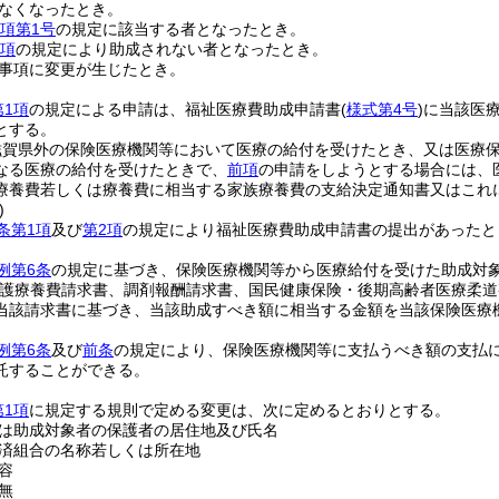
なくなったとき。
2項第1号
の規定に該当する者となったとき。
4項
の規定により助成されない者となったとき。
事項に変更が生じたとき。
第1項
の規定による申請は、福祉医療費助成申請書
(
様式第4号
)
に当該医
とする。
滋賀県外の保険医療機関等において医療の給付を受けたとき、又は医療
なる医療の給付を受けたときで、
前項
の申請をしようとする場合には、
療養費若しくは療養費に相当する家族療養費の支給決定通知書又はこれ
)
条第1項
及び
第2項
の規定により福祉医療費助成申請書の提出があったと
例第6条
の規定に基づき、保険医療機関等から医療給付を受けた助成対
護療養費請求書、調剤報酬請求書、国民健康保険・後期高齢者医療柔道
当該請求書に基づき、当該助成すべき額に相当する金額を当該保険医療
例第6条
及び
前条
の規定により、保険医療機関等に支払うべき額の支払
託することができる。
第1項
に規定する規則で定める変更は、次に定めるとおりとする。
は助成対象者の保護者の居住地及び氏名
済組合の名称若しくは所在地
容
無