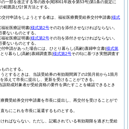
等の一部を改正する等の政令
(昭和61年政令第53号)
第1条の規定に
得の範囲及び計算方法とする。
の交付申請をしようとする者は、福祉医療費受給券交付申請書
(
様式
庭福祉医療証明書
(
様式第2号
その2)
を添付させなければならない。
必要ないものとする。
庭福祉医療証明書
(
様式第2号
その3)
を添付させなければならない。
必要ないものとする。
交付申請があった場合には、ひとり暮らし
(高齢)
寡婦申立書
(
様式第
ひとり暮らし
(高齢)
寡婦調査票
(
様式第2号
その5)
に基づき実態調査す
るものとする。
うとするときは、当該受給券の有効期間満了の2箇月前から1箇月
を添えて市長に提出し、更新を受けることができる。
当該助成対象者が受給資格の要件を満たすことを確認できるとき
医療費受給券交付申請書を市長に提出し、再交付を受けることがで
、直ちにこれを市長に返還するものとする。
なければならない。
ただし、記載されている有効期限を過ぎた受給