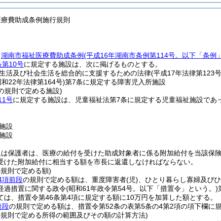
医療費助成条例施行規則
、
湖南市福祉医療費助成条例
(平成16年湖南市条例第114号。以下「条例
第10号
に規定する施設は、次に掲げるものとする。
生活及び社会生活を総合的に支援するための法律
(平成17年法律第123号
昭和22年法律第164号)
第7条に規定する障害児入所施設
号の規則で定める施設)
11号
に規定する施設は、児童福祉法第7条に規定する児童福祉施設であ
施設
施設
又は保護者は、医療の給付を受けた助成対象者に係る附加給付を当該保
受けた附加給付に相当する額を市長に返還しなければならない。
の規則で定める額)
4項前段
の規則で定める額は、重度障害者
(児)
、ひとり暮らし寡婦及びひ
経過措置に関する政令
(昭和61年政令第54号。以下「措置令」という。)
ては、措置令第46条第4項に規定する額に10万円を加算した額とする。
後段
の規則で定める額は、措置令第52条の表第5条の4第2項の項下欄に
の規則で定める所得の範囲及びその額の計算方法)