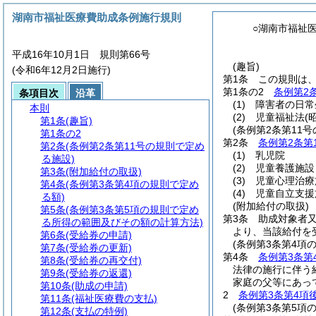
湖南市福祉医療費助成条例施行規則
○湖南市福祉
平成16年10月1日 規則第66号
(趣旨)
(令和6年12月2日施行)
第1条
この規則は
第1条の2
条例第2条
条項目次
沿革
(1)
障害者の日常
本則
(2)
児童福祉法
(
第1条
(趣旨)
(条例第2条第11
第1条の2
第2条
条例第2条第
第2条
(条例第2条第11号の規則で定め
(1)
乳児院
る施設)
(2)
児童養護施設
第3条
(附加給付の取扱)
(3)
児童心理治療
第4条
(条例第3条第4項の規則で定め
(4)
児童自立支援
る額)
(附加給付の取扱)
第5条
(条例第3条第5項の規則で定め
第3条
助成対象者
る所得の範囲及びその額の計算方法)
より、当該給付を
第6条
(受給券の申請)
(条例第3条第4項
第7条
(受給券の更新)
第4条
条例第3条第
第8条
(受給券の再交付)
法律の施行に伴う
第9条
(受給券の返還)
家庭の父等にあっ
第10条
(助成の申請)
2
条例第3条第4項
第11条
(福祉医療費の支払)
(条例第3条第5項
第12条
(支払の特例)