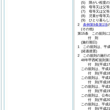
(5)
障がい程度の
(6)
母等又は父等
(7)
母等又は父等
(8)
児童が母等又
(9)
ひとり暮らし
2
条例第9条第1項
(その他)
第15条
この規則に
付
則
(施行期日)
1
この規則は、平成
(経過措置)
2
この規則の施行
48年甲西町規則第1
付
則
(平成1
この規則は、平成1
付
則
(平成1
この規則は、平成1
付
則
(平成1
この規則は、平成1
付
則
(平成1
この規則は、公布
付
則
(平成2
この規則は、平成2
付
則
(平成2