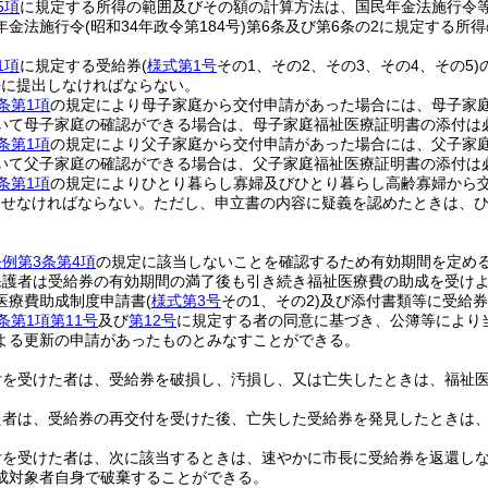
5項
に規定する所得の範囲及びその額の計算方法は、国民年金法施行令
年金法施行令
(昭和34年政令第184号)
第6条及び第6条の2に規定する所
1項
に規定する受給券
(
様式第1号
その1、その2、その3、その4、その5)
長に提出しなければならない。
条第1項
の規定により母子家庭から交付申請があった場合には、母子家
いて母子家庭の確認ができる場合は、母子家庭福祉医療証明書の添付は
条第1項
の規定により父子家庭から交付申請があった場合には、父子家
いて父子家庭の確認ができる場合は、父子家庭福祉医療証明書の添付は
条第1項
の規定によりひとり暮らし寡婦及びひとり暮らし高齢寡婦から
させなければならない。
ただし、申立書の内容に疑義を認めたときは、
条例第3条第4項
の規定に該当しないことを確認するため有効期間を定め
保護者は受給券の有効期間の満了後も引き続き福祉医療費の助成を受けよ
医療費助成制度申請書
(
様式第3号
その1、その2)
及び添付書類等に受給券
条第1項第11号
及び
第12号
に規定する者の同意に基づき、公簿等により
よる更新の申請があったものとみなすことができる。
付を受けた者は、受給券を破損し、汚損し、又は亡失したときは、福祉
た者は、受給券の再交付を受けた後、亡失した受給券を発見したときは
付を受けた者は、次に該当するときは、速やかに市長に受給券を返還し
成対象者自身で破棄することができる。