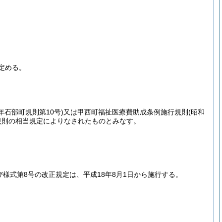
定める。
1年石部町規則第10号)
又は甲西町福祉医療費助成条例施行規則
(昭和
規則の相当規定によりなされたものとみなす。
び様式第8号の改正規定は、平成18年8月1日から施行する。