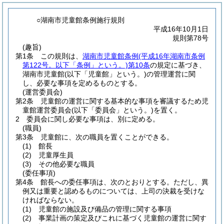
○湖南市児童館条例施行規則
平成16年10月1日
規則第78号
(趣旨)
第1条
この規則は、
湖南市児童館条例
(平成16年湖南市条例
第122号。以下「条例」という。)
第10条
の規定に基づき、
湖南市児童館
(以下「児童館」という。)
の管理運営に関
し、必要な事項を定めるものとする。
(運営委員会)
第2条
児童館の運営に関する基本的な事項を審議するため児
童館運営委員会
(以下「委員会」という。)
を置く。
2
委員会に関し必要な事項は、別に定める。
(職員)
第3条
児童館に、次の職員を置くことができる。
(1)
館長
(2)
児童厚生員
(3)
その他必要な職員
(委任事項)
第4条
館長への委任事項は、次のとおりとする。
ただし、異
例又は重要と認めるものについては、上司の決裁を受けな
ければならない。
(1)
児童館の施設及び備品の管理に関する事項
(2)
事業計画の策定及びこれに基づく児童館の運営に関す