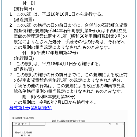
付
則
(施行期日)
1
この規則は、平成16年10月1日から施行する。
(経過措置)
2
この規則の施行の日の前日までに、合併前の石部町立児童
館条例施行規則
(昭和44年石部町規則第6号)
又は甲西町立児
童館の管理運営に関する規則
(昭和56年甲西町規則第3号)
の
規定によりなされた処分、手続その他の行為は、それぞれ
この規則の相当規定によりなされたものとみなす。
付
則
(平成17年
規則第42号)
(施行期日)
1
この規則は、平成18年4月1日から施行する。
(経過措置)
2
この規則の施行の日の前日までに、この規則による改正前
の湖南市児童館条例施行規則の規定によりなされた処分、
手続その他の行為は、この規則による改正後の湖南市児童
館条例施行規則の相当規定によりなされたものとみなす。
附
則
(令和5年
規則第36号)
この規則は、令和5年7月1日から施行する。
様式第1号
(第5条関係)