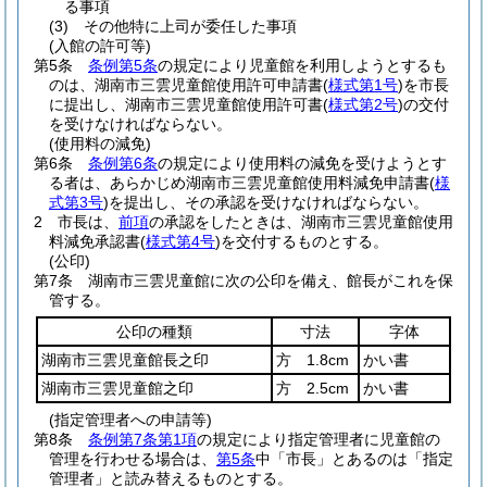
る事項
(3)
その他特に上司が委任した事項
(入館の許可等)
第5条
条例第5条
の規定により児童館を利用しようとするも
のは、湖南市三雲児童館使用許可申請書
(
様式第1号
)
を市長
に提出し、湖南市三雲児童館使用許可書
(
様式第2号
)
の交付
を受けなければならない。
(使用料の減免)
第6条
条例第6条
の規定により使用料の減免を受けようとす
る者は、あらかじめ湖南市三雲児童館使用料減免申請書
(
様
式第3号
)
を提出し、その承認を受けなければならない。
2
市長は、
前項
の承認をしたときは、湖南市三雲児童館使用
料減免承認書
(
様式第4号
)
を交付するものとする。
(公印)
第7条
湖南市三雲児童館に次の公印を備え、館長がこれを保
管する。
公印の種類
寸法
字体
湖南市三雲児童館長之印
方 1.8cm
かい書
湖南市三雲児童館之印
方 2.5cm
かい書
(指定管理者への申請等)
第8条
条例第7条第1項
の規定により指定管理者に児童館の
管理を行わせる場合は、
第5条
中「市長」とあるのは「指定
管理者」と読み替えるものとする。