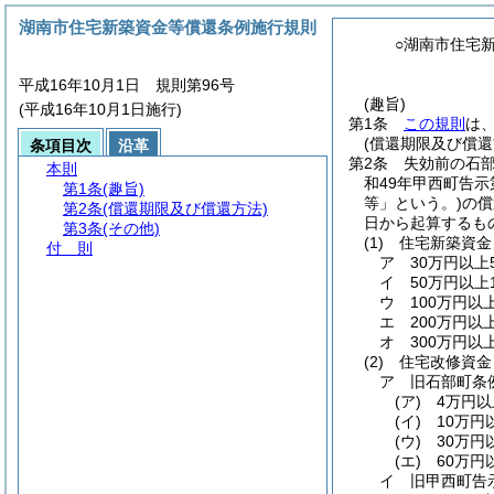
湖南市住宅新築資金等償還条例施行規則
○湖南市住宅
平成16年10月1日 規則第96号
(趣旨)
(平成16年10月1日施行)
第1条
この規則
は
(償還期限及び償還
条項目次
沿革
第2条
失効前の石
本則
和49年甲西町告示
第1条
(趣旨)
等」という。)
の償
第2条
(償還期限及び償還方法)
日から起算するも
第3条
(その他)
(1)
住宅新築資金
付 則
ア
30万円以上
イ
50万円以上
ウ
100万円以
エ
200万円以
オ
300万円以
(2)
住宅改修資金
ア
旧石部町条
(ア)
4万円以
(イ)
10万円
(ウ)
30万円
(エ)
60万円
イ
旧甲西町告