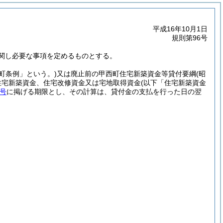
平成16年10月1日
規則第96号
関し必要な事項を定めるものとする。
部町条例」という。)
又は廃止前の甲西町住宅新築資金等貸付要綱
(昭
住宅新築資金、住宅改修資金又は宅地取得資金
(以下「住宅新築資金
号
に掲げる期限とし、その計算は、貸付金の支払を行った日の翌