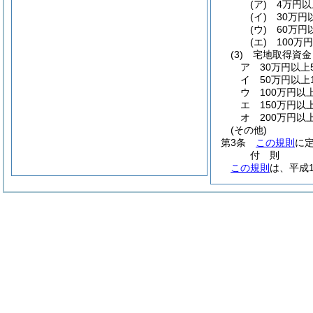
(ア)
4万円以
(イ)
30万円
(ウ)
60万円
(エ)
100万
(3)
宅地取得資金
ア
30万円以上
イ
50万円以上
ウ
100万円以
エ
150万円以
オ
200万円以
(その他)
第3条
この規則
に
付
則
この規則
は、平成