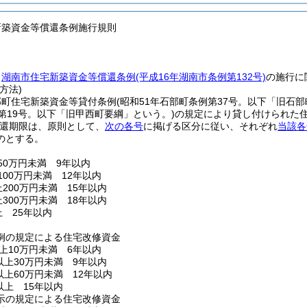
新築資金等償還条例施行規則
、
湖南市住宅新築資金等償還条例
(平成16年湖南市条例第132号)
の施行に
方法)
部町住宅新築資金等貸付条例
(昭和51年石部町条例第37号。以下「旧石
第19号。以下「旧甲西町要綱」という。)
の規定により貸し付けられた
還期限は、原則として、
次の各号
に掲げる区分に従い、それぞれ
当該各
のとする。
50万円未満 9年以内
100万円未満 12年以内
上200万円未満 15年以内
上300万円未満 18年以内
上 25年以内
例の規定による住宅改修資金
上10万円未満 6年以内
以上30万円未満 9年以内
以上60万円未満 12年以内
以上 15年以内
示の規定による住宅改修資金