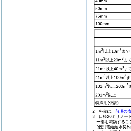
40mm
50mm
75mm
100mm
3
3
1m
以上10m
まで
3
3
11m
以上20m
ま
3
3
21m
以上40m
ま
3
3
41m
以上100m
ま
3
3
101m
以上200m
3
201m
以上
特殊用
(仮設)
2
料金は、
前項の
3
口径20ミリメー
一部を減額するこ
(個別需給給水契約