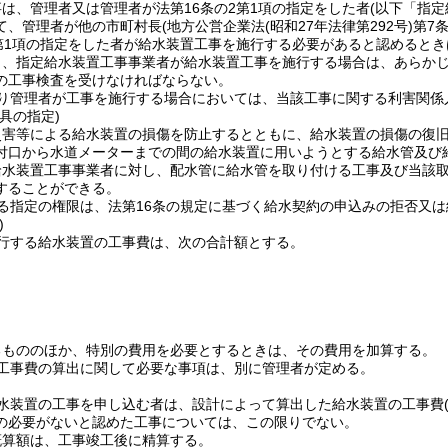
は、管理者又は管理者が法第16条の2第1項の指定をした者
(以下「指
て、管理者が他の市町村長
(地方公営企業法
(昭和27年法律第292号)
第7
2第1項の指定をした者が給水装置工事を施行する必要があると認めると
り、指定給水装置工事事業者が給水装置工事を施行する場合は、あらか
の工事検査を受けなければならない。
り管理者が工事を施行する場合においては、当該工事に関する利害関係
具の指定)
災害等による給水装置の損傷を防止するとともに、給水装置の損傷の復
付口から水道メーターまでの間の給水装置に用いようとする給水管及び
給水装置工事事業者に対し、配水管に給水管を取り付ける工事及び当該
することができる。
る指定の権限は、法第16条の規定に基づく給水契約の申込みの拒否又
)
行する給水装置の工事費は、次の合計額とする。
るもののほか、特別の費用を必要とするときは、その費用を加算する。
工事費の算出に関して必要な事項は、別に管理者が定める。
水装置の工事を申し込む者は、設計によって算出した給水装置の工事費
の必要がないと認めた工事については、この限りでない。
概算額は、工事竣工後に精算する。