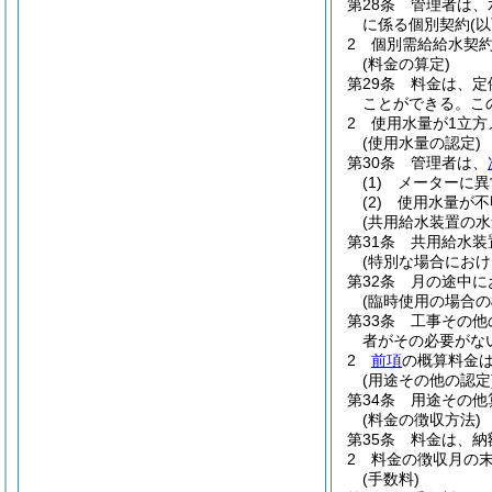
第28条
管理者は、
に係る個別契約
(
2
個別需給給水契
(料金の算定)
第29条
料金は、定
ことができる。
こ
2
使用水量が1立
(使用水量の認定)
第30条
管理者は、
(1)
メーターに異
(2)
使用水量が不
(共用給水装置の水
第31条
共用給水装
(特別な場合におけ
第32条
月の途中に
(臨時使用の場合の
第33条
工事その他
者がその必要がな
2
前項
の概算料金
(用途その他の認定
第34条
用途その他
(料金の徴収方法)
第35条
料金は、納
2
料金の徴収月の
(手数料)