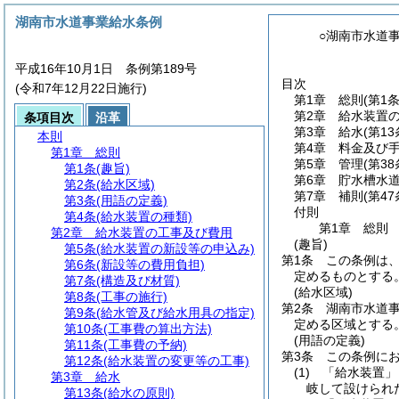
湖南市水道事業給水条例
○湖南市水道
平成16年10月1日 条例第189号
目次
(令和7年12月22日施行)
第1章
総則
(第1
第2章
給水装置
条項目次
沿革
第3章
給水
(第1
本則
第4章
料金及び
第1章
総則
第5章
管理
(第3
第1条
(趣旨)
第6章
貯水槽水
第2条
(給水区域)
第7章
補則
(第4
第3条
(用語の定義)
付則
第4条
(給水装置の種類)
第1章
総則
第2章
給水装置の工事及び費用
(趣旨)
第5条
(給水装置の新設等の申込み)
第1条
この条例は
第6条
(新設等の費用負担)
定めるものとする
第7条
(構造及び材質)
(給水区域)
第8条
(工事の施行)
第2条
湖南市水道
第9条
(給水管及び給水用具の指定)
定める区域とする
第10条
(工事費の算出方法)
(用語の定義)
第11条
(工事費の予納)
第3条
この条例に
第12条
(給水装置の変更等の工事)
(1)
「給水装置」
第3章
給水
岐して設けられ
第13条
(給水の原則)