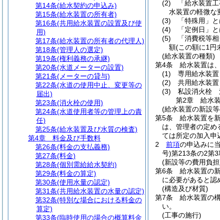
(2)
「給水装置工
第14条
(給水契約の申込み)
水装置の軽微な
第15条
(給水装置の所有者)
(3)
「特殊用」と
第16条
(共用給水装置の設置及び使
(4)
「定例日」と
用)
(5)
「消費税等相
第17条
(給水装置の所有者の代理人)
額
(この額に1
第18条
(管理人の選定)
(給水装置の種類)
第19条
(権利義務の承継)
第4条
給水装置は、
第20条
(水道メーターの設置)
(1)
専用給水装置
第21条
(メーターの貸与)
(2)
共用給水装置
第22条
(水道の使用中止、変更等の
(3)
私設消火栓 
届出)
第2章
給水
第23条
(消火栓の使用)
(給水装置の新設等
第24条
(水道使用者等の管理上の責
第5条
給水装置を
任)
は、管理者の定め
第25条
(給水装置及び水質の検査)
ては所定の加入申
第4章
料金及び手数料
2
前項
の申込みに
第26条
(料金の支払義務)
号)
第213条の2
第27条
(料金)
(新設等の費用負担
第28条
(個別需給給水契約)
第6条
給水装置の
第29条
(料金の算定)
に必要があると認
第30条
(使用水量の認定)
(構造及び材質)
第31条
(共用給水装置の水量の認定)
第7条
給水装置の
第32条
(特別な場合における料金の
い。
算定)
(工事の施行)
第33条
(臨時使用の場合の概算料金