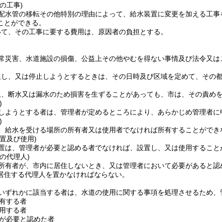
の工事)
配水管の移転その他特別の理由によって、給水装置に変更を加える工事
ことができる。
いて、その工事に要する費用は、原因者の負担とする。
常災害、水道施設の損傷、公益上その他やむを得ない事情及び法令又は
限し、又は停止しようとするときは、その日時及び区域を定めて、その
止、断水又は漏水のため損害を生ずることがあっても、市は、その責め
)
しようとする者は、管理者が定めるところにより、あらかじめ管理者に
)
、給水を受ける場所の所有者又は使用者でなければ所有することができ
置及び使用)
置は、管理者が必要と認める者でなければ、設置し、又は使用すること
の代理人)
所有者が、市内に居住しないとき、又は管理者において必要があると認
居住する代理人を置かなければならない。
いずれかに該当する者は、水道の使用に関する事項を処理させるため、
有する者
用する者
が必要と認めた者