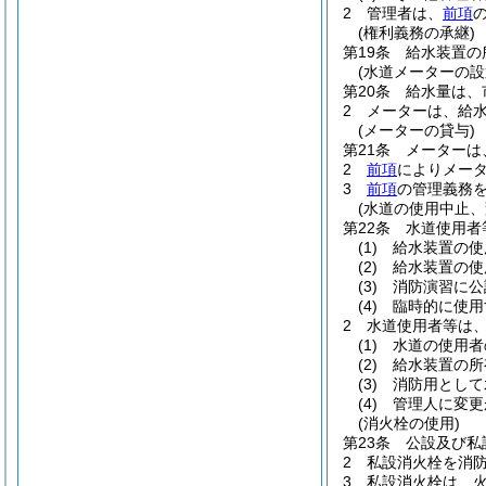
2
管理者は、
前項
(権利義務の承継)
第19条
給水装置の
(水道メーターの設
第20条
給水量は、
2
メーターは、給
(メーターの貸与)
第21条
メーターは
2
前項
によりメー
3
前項
の管理義務
(水道の使用中止、
第22条
水道使用者
(1)
給水装置の使
(2)
給水装置の使
(3)
消防演習に公
(4)
臨時的に使用
2
水道使用者等は
(1)
水道の使用者
(2)
給水装置の所
(3)
消防用として
(4)
管理人に変更
(消火栓の使用)
第23条
公設及び私
2
私設消火栓を消
3
私設消火栓は、