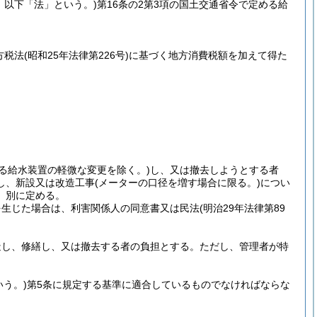
号。以下「法」という。)
第16条の2第3項の国土交通省令で定める給
方税法
(昭和25年法律第226号)
に基づく地方消費税額を加えて得た
める給水装置の軽微な変更を除く。)
し、又は撤去しようとする者
し、新設又は改造工事
(メーターの口径を増す場合に限る。)
につい
、別に定める。
を生じた場合は、利害関係人の同意書又は民法
(明治29年法律第89
造し、修繕し、又は撤去する者の負担とする。
ただし、管理者が特
いう。)
第5条に規定する基準に適合しているものでなければならな