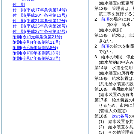
(給水装置の変更等
付 則
第12条
管理者は、
付 則
(平成17年条例第14号)
該工事を施行する
付 則
(平成20年条例第13号)
2
前項
の場合にお
付 則
(平成21年条例第17号)
第3章
給水
付 則
(平成25年条例第28号)
(給水の原則)
付 則
(平成27年条例第37号)
第13条
給水は、非
附則
(令和元年条例第21号)
きない。
附則
(令和4年条例第11号)
2
前項
の給水を制
附則
(令和5年条例第8号)
でない。
附則
(令和6年条例第13号)
3
給水の制限、停
附則
(令和7年条例第33号)
(給水契約の申込み
第14条
水道を使用
(給水装置の所有者
第15条
給水装置は
(共用給水装置の設
第16条
共用給水装
(給水装置の所有者
第17条
給水装置の
せるため、市内に
(管理人の選定)
第18条
次の各号
の
(1)
給水装置を共
(2)
給水装置を共
(3)
その他管理者