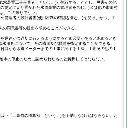
定給水装置工事事業者」という。)
が施行する。
ただし、災害その他
条の規定により置かれた水道事業の管理者を含む。)
又は他の市町村
きは、この限りでない。
じめ管理者の設計審査
(使用材料の確認を含む。)
を受け、かつ、工
人の同意書等の提出を求めることができる。
旧を迅速かつ適切に行えるようにするため必要があると認めるとき
給水用具について、その構造及び材質を指定することができる。
取付口から水道メーターまでの工事に関する工法、工期その他の工
は給水の停止のために認められたものと解釈してはならない。
(以下「工事費の概算額」という。)
を予納しなければならない。
た