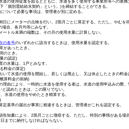
水道の使用促進を図るとともに、水道を多く使用する事業所等への業務
以下「個別需給給水契約」という。)
を締結することができる。
約について必要な事項は、管理者が別に定める。
例日にメーターの点検を行い、2箇月ごとに算定する。
ただし、やむを
の場合、各月均等にみなす。
方メートル未満の端数は、その月の使用水量に計算しない。
次の各号
のいずれかに該当するときは、使用水量を認定する。
常があったとき。
明のとき。
量の認定)
置の水量は、1戸とみなす。
る料金の算定)
おいて水道の使用を開始し、若しくは廃止し、又は休止したときの料金
概算料金の前納)
の理由により、一時的に水道を使用する者は、水道の使用申込みの際、
いと認めたときは、この限りでない。
は、水道の使用をやめたとき精算する。
)
算定基準の届出が事実に相違するときは、管理者がこれを認定する。
額告知書により、2箇月ごとに徴収する。
ただし、特別の事情がある場
末日までに納付しなければならない。