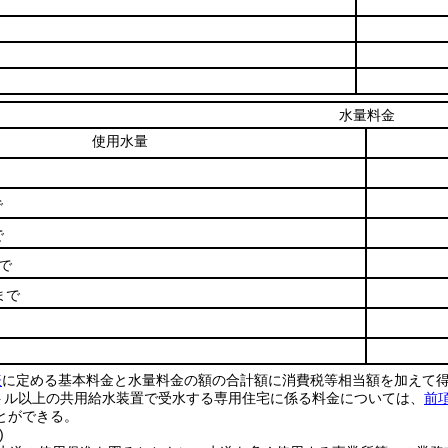
水量料金
使用水量
で
で
で
まで
表
に定める基本料金と水量料金の額の合計額に消費税等相当額を加えて
トル以上の共用給水装置で受水する専用住宅に係る料金については、
前
とができる。
)