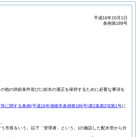
平成16年10月1日
条例第189号
その他の供給条件並びに給水の適正を保持するために必要な事項を
置等に関する条例
(平成16年湖南市条例第186号)
第2条第2項第1号
に
る。
行う市長をいう。以下「管理者」という。)
の施設した配水管から分