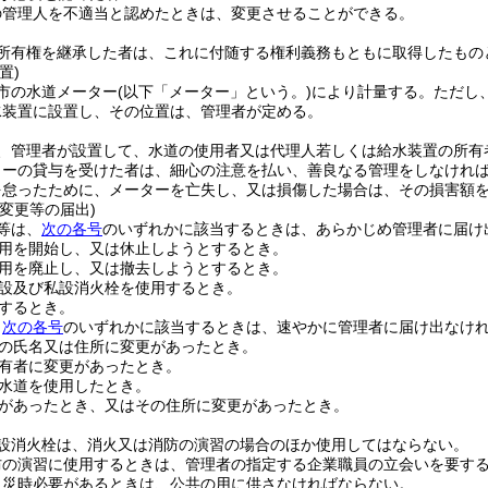
の管理人を不適当と認めたときは、変更させることができる。
所有権を継承した者は、これに付随する権利義務もともに取得したもの
置)
市の水道メーター
(以下「メーター」という。)
により計量する。
ただし
水装置に設置し、その位置は、管理者が定める。
、管理者が設置して、水道の使用者又は代理人若しくは給水装置の所有
ターの貸与を受けた者は、細心の注意を払い、善良なる管理をしなけれ
を怠ったために、メーターを亡失し、又は損傷した場合は、その損害額
変更等の届出)
等は、
次の各号
のいずれかに該当するときは、あらかじめ管理者に届け
用を開始し、又は休止しようとするとき。
用を廃止し、又は撤去しようとするとき。
設及び私設消火栓を使用するとき。
するとき。
、
次の各号
のいずれかに該当するときは、速やかに管理者に届け出なけ
の氏名又は住所に変更があったとき。
有者に変更があったとき。
水道を使用したとき。
があったとき、又はその住所に変更があったとき。
設消火栓は、消火又は消防の演習の場合のほか使用してはならない。
防の演習に使用するときは、管理者の指定する企業職員の立会いを要す
火災時必要があるときは、公共の用に供さなければならない。