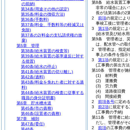
第8条
給水装置工事
の前納)
非常の場合におい
第34条
(用途その他の認定)
長が法第16条の
第35条
(料金の徴収方法)
2
前項
の規定によ
第36条
(手数料)
事竣工後に管理者
第37条
(料金、手数料等の軽減又は
3
第1項
の規定によ
免除)
(給水管及び給水用
第37条の2
(料金の支払請求権の放
第9条
管理者は、
棄)
は、配水管への取
第5章
管理
2
管理者は、指定
第38条
(給水装置の検査等)
事上の条件を指示
第39条
(給水装置の基準違反に対す
3
第1項
の規定によ
る措置)
(工事費の算出方法
第40条
(給水の停止)
第10条
管理者が施
第41条
(給水装置の切り離し)
(1)
材料費
第42条
(過料)
(2)
運搬費
第43条
(料金を免れた者に対する過
(3)
労力費
料)
(4)
道路復旧費
第44条
(給水装置の検査に従事する
(5)
間接経費
職員の身分証明書)
2
前項各号
に定め
第6章
貯水槽水道
3
前2項
に規定する
第45条
(市の責務)
(工事費の予納)
第46条
(設置者の責務)
第11条
管理者に給
第7章
補則
だし、管理者がそ
第47条
(委任)
2
前項
の工事費の
第48条