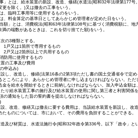
事」とは、給水装置の新設、改造、修繕
(水道法
(昭和32年法律第177
変更を除く。)
又は撤去の工事をいう。
は、臨時工事用等に使用するものをいう。
は、料金算定の基準日としてあらかじめ管理者が定めた日をいう。
当額」とは、消費税法
(昭和63年法律第108号)
に基づく消費税額に、地
円未満の端数があるときは、これを切り捨てた額)
をいう。
次の3種類とする。
 1戸又は1箇所で専用するもの
 2戸又は2箇所以上で共用するもの
消防用に使用するもの
装置の工事及び費用
の申込み)
新設し、改造し、修繕
(法第16条の2第3項ただし書の国土交通省令で定
るところにより、あらかじめ管理者に申し込まなければならない。
ただ
込金を給水を開始するときに前納しなければならない。
加入申込金額は
当たり給水装置工事の施行及び給水装置の使用に関し第三者と利害関係
第3項の通知をした旨の誓約書を提出しなければならない。
)
新設、改造、修繕又は撤去に要する費用は、当該給水装置を新設し、改
めたものについては、市において、その費用を負担することができる。
構造及び材質は、水道法施行令
(昭和32年政令第336号。以下「政令」と