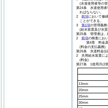
(水道使用者等の管
第24条
水道使用者
ればならない。
2
前項
において修
ことができる。
3
第1項
の管理義務
(給水装置及び水質
第25条
管理者は、
2
前項
の検査にお
第4章
料金
(料金の支払義務)
第26条
水道料金
(
2
共用給水装置に
(料金)
第27条
1使用月
(2
13mm
20mm
25mm
30mm