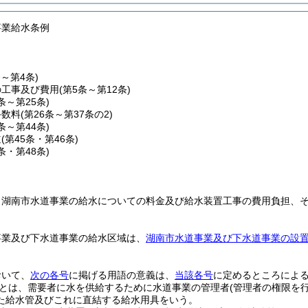
事業給水条例
条～第4条)
の工事及び費用
(第5条～第12条)
3条～第25条)
手数料
(第26条～第37条の2)
8条～第44条)
道
(第45条・第46条)
7条・第48条)
、湖南市水道事業の給水についての料金及び給水装置工事の費用負担、
。
事業及び下水道事業の給水区域は、
湖南市水道事業及び下水道事業の設
。
おいて、
次の各号
に掲げる用語の意義は、
当該各号
に定めるところによ
とは、需要者に水を供給するために水道事業の管理者
(管理者の権限を
た給水管及びこれに直結する給水用具をいう。