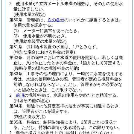
2
使用水量が1立方メートル未満の端数は、その月の使用水
量に計算しない。
(使用水量の認定)
第30条
管理者は、
次の各号
のいずれかに該当するときは、
使用水量を認定する。
(1)
メーターに異常があったとき。
(2)
使用水量が不明のとき。
(共用給水装置の水量の認定)
第31条
共用給水装置の水量は、1戸とみなす。
(特別な場合における料金の算定)
第32条
月の途中において水道の使用を開始し、若しくは廃
止し、又は休止したときの料金は、1箇月として算定する。
(臨時使用の場合の概算料金の前納)
第33条
工事その他の理由により、一時的に水道を使用する
者は、水道の使用申込みの際、管理者が定める概算料金を
前納しなければならない。
ただし、管理者がその必要がな
いと認めたときは、この限りでない。
2
前項
の概算料金は、水道の使用をやめたとき精算する。
(用途その他の認定)
第34条
用途その他算定基準の届出が事実に相違するとき
は、管理者がこれを認定する。
(料金の徴収方法)
第35条
料金は、納額告知書により、2箇月ごとに徴収す
る。
ただし、特別の事情がある場合は、この限りでない。
2
料金の徴収月の末日までに納付しなければならない。