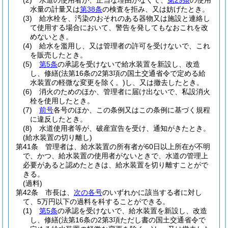
(2)
水道の使用者が、正当な理由がなくて、
第29条
の使用
水量の計量又は
第38条
の検査を拒み、又は妨げたとき。
(3)
給水栓を、汚染のおそれのある器物又は施設と連絡し
て使用する場合において、警告を発してもなおこれを改
めないとき。
(4)
給水を濫用し、又は管理者の許可を受けないで、これ
を販売したとき。
(5)
第5条
の承認を受けないで給水装置を新設し、改造
し、修繕
(法第16条の2第3項の国土交通省令で定める給
水装置の軽微な変更を除く。)
し、又は撤去したとき。
(6)
消火のためのほか、管理者に届け出ないで、私設消火
栓を使用したとき。
(7)
前号
各号のほか、この条例又はこの条例に基づく規程
に違反したとき。
(8)
水道使用者等が、破産宣告を受け、通知がきたとき。
(給水装置の切り離し)
第41条
管理者は、給水装置の所有者が60日以上所在が不明
で、かつ、給水装置の使用者がないときで、水道の管理上
必要があると認めたときは、給水装置を切り離すことがで
きる。
(過料)
第42条
市長は、
次の各号
のいずれかに該当する者に対し
て、5万円以下の過料を科することができる。
(1)
第5条
の承認を受けないで、給水装置を新設し、改造
し、修繕
(法第16条の2第3項ただし書の国土交通省令で