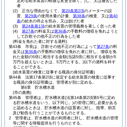
定める給水装置の軽微な変更を除く。)
し、又は撤去した
者
(2)
正当な理由がなくて、
第20条第2項
のメーターの設
置、
第29条
の使用水量の計量、
第38条
の検査、又は
第40
条
の給水の停止を拒み、又は妨げた者
(3)
第24条第1項
の給水装置の管理義務を著しく怠った者
(4)
第27条
の料金又は
第36条
の手数料の徴収を免れようと
して詐欺その他不正の行為をした者
(料金を免れた者に対する過料)
第43条
市長は、詐欺その他不正の行為によって
第27条
の料
金又は
第36条
の手数料の徴収を免れた者に対し、徴収を免
れた金額の5倍に相当する金額
(当該5倍に相当する金額が5
万円を超えないときは、5万円とする。)
以下の過料を科す
ることができる。
(給水装置の検査に従事する職員の身分証明書)
第44条
法第17条第2項に規定する給水装置の検査に従事す
る職員の身分証明書は、管理者が別に定める。
第6章
貯水槽水道
(市の責務)
第45条
管理者は、貯水槽水道
(法第14条第2項第5号に定め
る貯水槽水道をいう。以下同じ。)
の管理に関し必要がある
と認めるときは、貯水槽水道の設置者に対し、指導、助言
及び勧告を行うことができるものとする。
2
管理者は、貯水槽水道の利用者に対し、貯水槽水道の管理
等に関する情報提供を行うものとする。