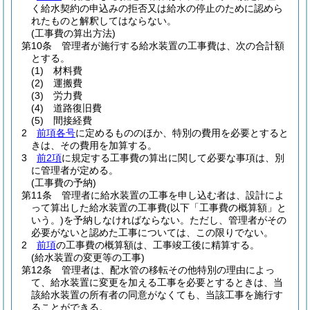
く給水契約の申込みの拒否又は給水の停止のために認めら
れたものと解釈してはならない。
(工事費の算出方法)
第10条
管理者が施行する給水装置の工事費は、次の合計額
とする。
(1)
材料費
(2)
運搬費
(3)
労力費
(4)
道路復旧費
(5)
間接経費
2
前項各号
に定めるもののほか、特別の費用を必要とすると
きは、その費用を加算する。
3
前2項
に規定する工事費の算出に関して必要な事項は、別
に管理者が定める。
(工事費の予納)
第11条
管理者に給水装置の工事を申し込む者は、設計によ
って算出した給水装置の工事費
(以下「工事費の概算額」と
いう。)
を予納しなければならない。
ただし、管理者がその
必要がないと認めた工事については、この限りでない。
2
前項
の工事費の概算額は、工事竣工後に精算する。
(給水装置の変更等の工事)
第12条
管理者は、配水管の移転その他特別の理由によっ
て、給水装置に変更を加える工事を必要とするときは、当
該給水装置の所有者の同意がなくても、当該工事を施行す
ることができる。