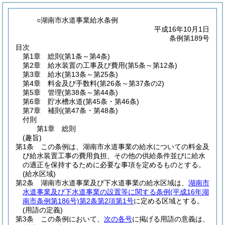
○湖南市水道事業給水条例
平成16年10月1日
条例第189号
目次
第1章
総則
(第1条～第4条)
第2章
給水装置の工事及び費用
(第5条～第12条)
第3章
給水
(第13条～第25条)
第4章
料金及び手数料
(第26条～第37条の2)
第5章
管理
(第38条～第44条)
第6章
貯水槽水道
(第45条・第46条)
第7章
補則
(第47条・第48条)
付則
第1章
総則
(趣旨)
第1条
この条例は、湖南市水道事業の給水についての料金及
び給水装置工事の費用負担、その他の供給条件並びに給水
の適正を保持するために必要な事項を定めるものとする。
(給水区域)
第2条
湖南市水道事業及び下水道事業の給水区域は、
湖南市
水道事業及び下水道事業の設置等に関する条例
(平成16年湖
南市条例第186号)
第2条第2項第1号
に定める区域とする。
(用語の定義)
第3条
この条例において、
次の各号
に掲げる用語の意義は、