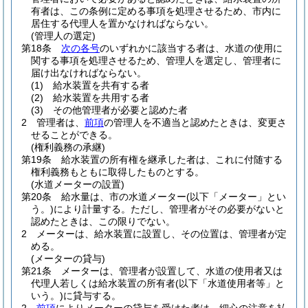
有者は、この条例に定める事項を処理させるため、市内に
居住する代理人を置かなければならない。
(管理人の選定)
第18条
次の各号
のいずれかに該当する者は、水道の使用に
関する事項を処理させるため、管理人を選定し、管理者に
届け出なければならない。
(1)
給水装置を共有する者
(2)
給水装置を共用する者
(3)
その他管理者が必要と認めた者
2
管理者は、
前項
の管理人を不適当と認めたときは、変更さ
せることができる。
(権利義務の承継)
第19条
給水装置の所有権を継承した者は、これに付随する
権利義務もともに取得したものとする。
(水道メーターの設置)
第20条
給水量は、市の水道メーター
(以下「メーター」とい
う。)
により計量する。
ただし、管理者がその必要がないと
認めたときは、この限りでない。
2
メーターは、給水装置に設置し、その位置は、管理者が定
める。
(メーターの貸与)
第21条
メーターは、管理者が設置して、水道の使用者又は
代理人若しくは給水装置の所有者
(以下「水道使用者等」と
いう。)
に貸与する。