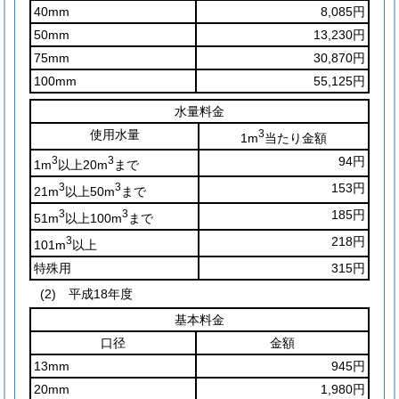
40mm
8,085円
50mm
13,230円
75mm
30,870円
100mm
55,125円
水量料金
使用水量
3
1m
当たり金額
3
3
94円
1m
以上20m
まで
3
3
153円
21m
以上50m
まで
3
3
185円
51m
以上100m
まで
3
218円
101m
以上
特殊用
315円
(2)
平成18年度
基本料金
口径
金額
13mm
945円
20mm
1,980円