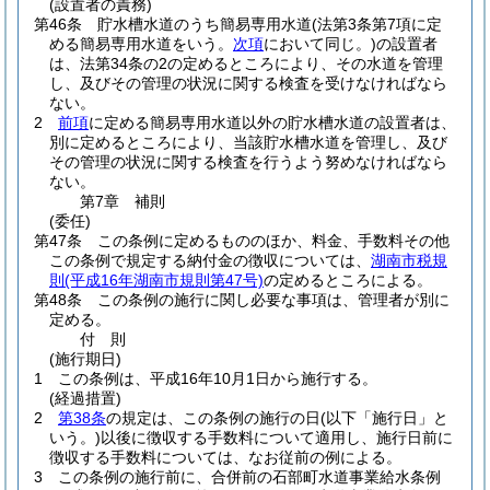
(設置者の責務)
第46条
貯水槽水道のうち簡易専用水道
(法第3条第7項に定
める簡易専用水道をいう。
次項
において同じ。)
の設置者
は、法第34条の2の定めるところにより、その水道を管理
し、及びその管理の状況に関する検査を受けなければなら
ない。
2
前項
に定める簡易専用水道以外の貯水槽水道の設置者は、
別に定めるところにより、当該貯水槽水道を管理し、及び
その管理の状況に関する検査を行うよう努めなければなら
ない。
第7章
補則
(委任)
第47条
この条例に定めるもののほか、料金、手数料その他
この条例で規定する納付金の徴収については、
湖南市税規
則
(平成16年湖南市規則第47号)
の定めるところによる。
第48条
この条例の施行に関し必要な事項は、管理者が別に
定める。
付
則
(施行期日)
1
この条例は、平成16年10月1日から施行する。
(経過措置)
2
第38条
の規定は、この条例の施行の日
(以下「施行日」と
いう。)
以後に徴収する手数料について適用し、施行日前に
徴収する手数料については、なお従前の例による。
3
この条例の施行前に、合併前の石部町水道事業給水条例