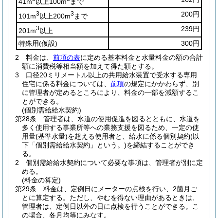
41m
以上100m
まで
3
3
200円
101m
以上200m
まで
3
239円
201m
以上
特殊用
(仮設)
300円
2
料金は、
前項の表
に定める基本料金と水量料金の額の合計
額に消費税等相当額を加えて得た額とする。
3
口径20ミリメートル以上の共用給水装置で受水する専用
住宅に係る料金については、
前項
の規定にかかわらず、別
に管理者が定めるところにより、料金の一部を減額するこ
とができる。
(個別需給給水契約)
第28条
管理者は、水道の使用促進を図るとともに、水道を
多く使用する事業所等への業務支援を図るため、一定の使
用量
(基準水量)
を超える使用者と、給水に係る個別契約
(以
下「個別需給給水契約」という。)
を締結することができ
る。
2
個別需給給水契約について必要な事項は、管理者が別に定
める。
(料金の算定)
第29条
料金は、定例日にメーターの点検を行い、2箇月ご
とに算定する。
ただし、やむを得ない理由があるときは、
管理者は、定例日以外の日に点検を行うことができる。
こ
の場合、各月均等にみなす。