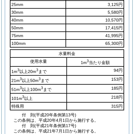
25mm
3,125円
30mm
5,580円
40mm
10,570円
50mm
17,415円
75mm
41,995円
100mm
65,300円
水量料金
使用水量
3
1m
当たり金額
3
3
94円
1m
以上20m
まで
3
3
153円
21m
以上50m
まで
3
3
185円
51m
以上100m
まで
3
218円
101m
以上
特殊用
315円
付
則
(平成20年
条例第13号)
この条例は、平成20年4月1日から施行する。
付
則
(平成21年
条例第17号)
この条例は、平成21年7月1日から施行する。