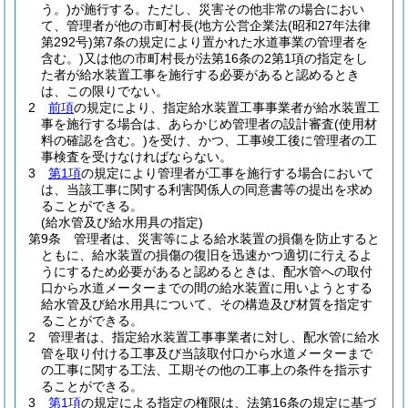
う。)
が施行する。
ただし、災害その他非常の場合におい
て、管理者が他の市町村長
(地方公営企業法
(昭和27年法律
第292号)
第7条の規定により置かれた水道事業の管理者を
含む。)
又は他の市町村長が法第16条の2第1項の指定をし
た者が給水装置工事を施行する必要があると認めるとき
は、この限りでない。
2
前項
の規定により、指定給水装置工事事業者が給水装置工
事を施行する場合は、あらかじめ管理者の設計審査
(使用材
料の確認を含む。)
を受け、かつ、工事竣工後に管理者の工
事検査を受けなければならない。
3
第1項
の規定により管理者が工事を施行する場合において
は、当該工事に関する利害関係人の同意書等の提出を求め
ることができる。
(給水管及び給水用具の指定)
第9条
管理者は、災害等による給水装置の損傷を防止すると
ともに、給水装置の損傷の復旧を迅速かつ適切に行えるよ
うにするため必要があると認めるときは、配水管への取付
口から水道メーターまでの間の給水装置に用いようとする
給水管及び給水用具について、その構造及び材質を指定す
ることができる。
2
管理者は、指定給水装置工事事業者に対し、配水管に給水
管を取り付ける工事及び当該取付口から水道メーターまで
の工事に関する工法、工期その他の工事上の条件を指示す
ることができる。
3
第1項
の規定による指定の権限は、法第16条の規定に基づ