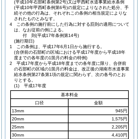
(平成10年石部町条例第2号)
又は甲西町水道事業給水条例
(平成10年甲西町条例第6号)
の規定によりなされた処分、手
続その他の行為は、それぞれこの条例の相当規定によりな
されたものとみなす。
4
この条例の施行前にした行為に対する罰則の適用について
は、なお従前の例による。
付
則
(平成17年
条例第14号)
(施行期日)
1
この条例は、平成17年6月1日から施行する。
(合併前の石部町の区域における平成17年度から平成18年
度までの各年度の1箇月の料金の特例)
2
平成17年度から平成18年度までの各年度に限り、合併前
の石部町の区域の1箇月の料金は、改正後の湖南市水道事業
給水条例第27条第1項の規定に関わらず、次の各号のとお
りとする。
(1)
平成17年度
基本料金
口径
金額
13mm
945円
20mm
1,575円
25mm
2,205円
30mm
4,410円