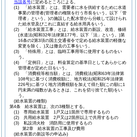
当該各号
に定めるところによる。
(1)
「給水装置」とは、需要者に水を供給するために水道
事業の管理者
(管理者の権限を行う市長をいう。以下「管
理者」という。)
の施設した配水管から分岐して設けられ
た給水管及びこれに直結する給水用具をいう。
(2)
「給水装置工事」とは、給水装置の新設、改造、修繕
(水道法
(昭和32年法律第177号。以下「法」という。)
第
16条の2第3項の国土交通省令で定める給水装置の軽微な
変更を除く。)
又は撤去の工事をいう。
(3)
「特殊用」とは、臨時工事用等に使用するものをい
う。
(4)
「定例日」とは、料金算定の基準日としてあらかじめ
管理者が定めた日をいう。
(5)
「消費税等相当額」とは、消費税法
(昭和63年法律第
108号)
に基づく消費税額に、地方税法
(昭和25年法律第
226号)
に基づく地方消費税額を加えて得た額
(この額に1
円未満の端数があるときは、これを切り捨てた額)
をい
う。
(給水装置の種類)
第4条
給水装置は、次の3種類とする。
(1)
専用給水装置 1戸又は1箇所で専用するもの
(2)
共用給水装置 2戸又は2箇所以上で共用するもの
(3)
私設消火栓 消防用に使用するもの
第2章
給水装置の工事及び費用
(給水装置の新設等の申込み)