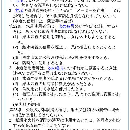
2
前項
によりメーターの貸与を受けた者は、細心の注意を払
い、善良なる管理をしなければならない。
3
前項
の管理義務を怠ったために、メーターを亡失し、又は
損傷した場合は、その損害額を弁償しなければならない。
(水道の使用中止、変更等の届出)
第22条
水道使用者等は、
次の各号
のいずれかに該当すると
きは、あらかじめ管理者に届け出なければならない。
(1)
給水装置の使用を開始し、又は休止しようとすると
き。
(2)
給水装置の使用を廃止し、又は撤去しようとすると
き。
(3)
消防演習に公設及び私設消火栓を使用するとき。
(4)
臨時的に使用するとき。
2
水道使用者等は、
次の各号
のいずれかに該当するときは、
速やかに管理者に届け出なければならない。
(1)
水道の使用者の氏名又は住所に変更があったとき。
(2)
給水装置の所有者に変更があったとき。
(3)
消防用として水道を使用したとき。
(4)
管理人に変更があったとき、又はその住所に変更があ
ったとき。
(消火栓の使用)
第23条
公設及び私設消火栓は、消火又は消防の演習の場合
のほか使用してはならない。
2
私設消火栓を消防の演習に使用するときは、管理者の指定
する企業職員の立会いを要する。