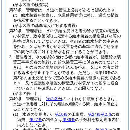
(給水装置の検査等)
第38条
管理者は、水道の管理上必要があると認めたとき
は、給水装置を検査し、水道使用者等に対し、適当な措置
を指示することができる。
(給水装置の基準違反に対する措置)
第39条
管理者は、水の供給を受ける者の給水装置の構造及
び材質が、政令第5条に規定する給水装置の構造及び材質の
基準に適合していないときは、その者の給水契約の申込み
を拒み、又はその者が給水装置をその基準に適合させるま
での間その者に対する給水を停止することができる。
2
管理者は、水の供給を受ける者の給水装置が、指定給水装
置工事事業者の施行した給水装置工事に係るものでないと
きは、その者の給水契約の申込みを拒み、又はその者に対
する給水を停止することができる。
ただし、法第16条の2
第3項の国土交通省令で定める給水装置の軽微な変更である
とき、又は当該給水装置の構造及び材質がその基準に適合
していることを確認したときは、この限りでない。
(給水の停止)
第40条
管理者は、
次の各号
のいずれかに該当するときは、
水道の使用者に対しその理由の継続する間、給水を停止す
ることができる。
(1)
水道の使用者が、
第10条
の工事費、
第24条第2項
の修
繕費、
第27条
の料金又は
第36条
の手数料を指定期限内に
納入しないとき。