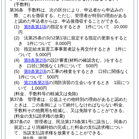
(手数料)
第36条
手数料は、次の区分により、申込者から申込みの
際、これを徴収する。
ただし、管理者が特別の理由がある
と認めた申込者からは、申込後徴収することができる。
(1)
第8条第1項
の指定をするとき 1件について 10,000
円
(2)
法第25条の3の2第1項に規定する指定の更新をすると
き 1件について 8,000円
(3)
指定給水装置工事事業者証を再交付するとき 1件に
ついて 5,000円
(4)
第8条第2項
の設計審査
(材料の確認含む。)
をすると
き 口径に関係なく1件について 500円
(5)
第8条第2項
の工事の検査をするとき 口径に関係なく
1件について 500円
(6)
第23条第2項
の消防演習の立会いをするとき 1回につ
いて 1,000円
(料金、手数料等の軽減又は免除)
第37条
管理者は、公益上その他特別の理由があると認めた
ときは、この条例によって納付しなければならない料金、
手数料その他費用を軽減し、又は免除することができる。
(料金の支払請求権の放棄)
第37条の2
管理者は、民法第173条第1号に該当し、同条の
規定により消滅時効の完成した料金の支払請求権につい
て、当該支払請求権を放棄することができる。
第5章
管理