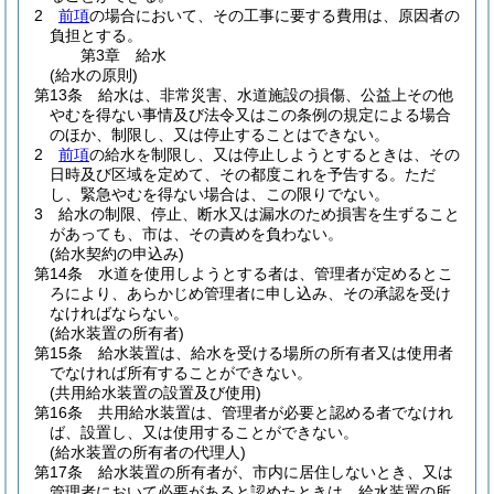
2
前項
の場合において、その工事に要する費用は、原因者の
負担とする。
第3章
給水
(給水の原則)
第13条
給水は、非常災害、水道施設の損傷、公益上その他
やむを得ない事情及び法令又はこの条例の規定による場合
のほか、制限し、又は停止することはできない。
2
前項
の給水を制限し、又は停止しようとするときは、その
日時及び区域を定めて、その都度これを予告する。
ただ
し、緊急やむを得ない場合は、この限りでない。
3
給水の制限、停止、断水又は漏水のため損害を生ずること
があっても、市は、その責めを負わない。
(給水契約の申込み)
第14条
水道を使用しようとする者は、管理者が定めるとこ
ろにより、あらかじめ管理者に申し込み、その承認を受け
なければならない。
(給水装置の所有者)
第15条
給水装置は、給水を受ける場所の所有者又は使用者
でなければ所有することができない。
(共用給水装置の設置及び使用)
第16条
共用給水装置は、管理者が必要と認める者でなけれ
ば、設置し、又は使用することができない。
(給水装置の所有者の代理人)
第17条
給水装置の所有者が、市内に居住しないとき、又は
管理者において必要があると認めたときは、給水装置の所