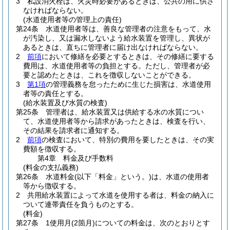
3
私設消火栓は、火災時必要があるときは、公共の用に供さ
なければならない。
(水道使用者等の管理上の責任)
第24条
水道使用者等は、善良な管理者の注意をもって、水
が汚染し、又は漏水しないよう給水装置を管理し、異状が
あるときは、直ちに管理者に届け出なければならない。
2
前項
において修繕を必要とするときは、その修繕に要する
費用は、水道使用者等の負担とする。
ただし、管理者が必
要と認めたときは、これを徴収しないことができる。
3
第1項
の管理義務を怠ったために生じた損害は、水道使用
者等の責任とする。
(給水装置及び水質の検査)
第25条
管理者は、給水装置又は供給する水の水質につい
て、水道使用者等から請求があったときは、検査を行い、
その結果を請求者に通知する。
2
前項
の検査において、特別の費用を要したときは、その実
費額を徴収する。
第4章
料金及び手数料
(料金の支払義務)
第26条
水道料金
(以下「料金」という。)
は、水道の使用者
等から徴収する。
2
共用給水装置によって水道を使用する者は、料金の納入に
ついて連帯責任を負うものとする。
(料金)
第27条
1使用月
(2箇月)
についての料金は、次のとおりとす