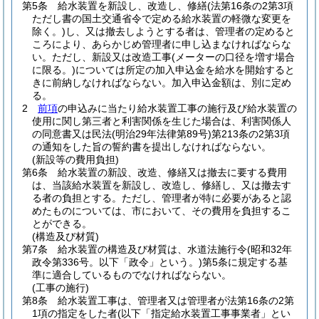
第5条
給水装置を新設し、改造し、修繕
(法第16条の2第3項
ただし書の国土交通省令で定める給水装置の軽微な変更を
除く。)
し、又は撤去しようとする者は、管理者の定めると
ころにより、あらかじめ管理者に申し込まなければならな
い。
ただし、新設又は改造工事
(メーターの口径を増す場合
に限る。)
については所定の加入申込金を給水を開始すると
きに前納しなければならない。
加入申込金額は、別に定め
る。
2
前項
の申込みに当たり給水装置工事の施行及び給水装置の
使用に関し第三者と利害関係を生じた場合は、利害関係人
の同意書又は民法
(明治29年法律第89号)
第213条の2第3項
の通知をした旨の誓約書を提出しなければならない。
(新設等の費用負担)
第6条
給水装置の新設、改造、修繕又は撤去に要する費用
は、当該給水装置を新設し、改造し、修繕し、又は撤去す
る者の負担とする。
ただし、管理者が特に必要があると認
めたものについては、市において、その費用を負担するこ
とができる。
(構造及び材質)
第7条
給水装置の構造及び材質は、水道法施行令
(昭和32年
政令第336号。以下「政令」という。)
第5条に規定する基
準に適合しているものでなければならない。
(工事の施行)
第8条
給水装置工事は、管理者又は管理者が法第16条の2第
1項の指定をした者
(以下「指定給水装置工事事業者」とい