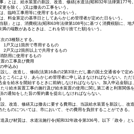
事」とは、給水装置の新設、改造、修繕
(水道法
(昭和32年法律第177
変更を除く。)
又は撤去の工事をいう。
は、臨時工事用等に使用するものをいう。
は、料金算定の基準日としてあらかじめ管理者が定めた日をいう。
当額」とは、消費税法
(昭和63年法律第108号)
に基づく消費税額に、地
円未満の端数があるときは、これを切り捨てた額)
をいう。
次の3種類とする。
 1戸又は1箇所で専用するもの
 2戸又は2箇所以上で共用するもの
消防用に使用するもの
装置の工事及び費用
の申込み)
新設し、改造し、修繕
(法第16条の2第3項ただし書の国土交通省令で定
るところにより、あらかじめ管理者に申し込まなければならない。
ただ
込金を給水を開始するときに前納しなければならない。
加入申込金額は
当たり給水装置工事の施行及び給水装置の使用に関し第三者と利害関係
第3項の通知をした旨の誓約書を提出しなければならない。
)
新設、改造、修繕又は撤去に要する費用は、当該給水装置を新設し、改
めたものについては、市において、その費用を負担することができる。
構造及び材質は、水道法施行令
(昭和32年政令第336号。以下「政令」と