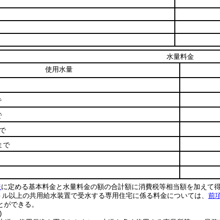
水量料金
使用水量
で
で
で
まで
表
に定める基本料金と水量料金の額の合計額に消費税等相当額を加えて
トル以上の共用給水装置で受水する専用住宅に係る料金については、
前
とができる。
)