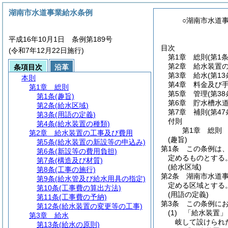
湖南市水道事業給水条例
○湖南市水道
平成16年10月1日 条例第189号
目次
(令和7年12月22日施行)
第1章
総則
(第1
第2章
給水装置
条項目次
沿革
第3章
給水
(第1
本則
第4章
料金及び
第1章
総則
第5章
管理
(第3
第1条
(趣旨)
第6章
貯水槽水
第2条
(給水区域)
第7章
補則
(第4
第3条
(用語の定義)
付則
第4条
(給水装置の種類)
第1章
総則
第2章
給水装置の工事及び費用
(趣旨)
第5条
(給水装置の新設等の申込み)
第1条
この条例は
第6条
(新設等の費用負担)
定めるものとする
第7条
(構造及び材質)
(給水区域)
第8条
(工事の施行)
第2条
湖南市水道
第9条
(給水管及び給水用具の指定)
定める区域とする
第10条
(工事費の算出方法)
(用語の定義)
第11条
(工事費の予納)
第3条
この条例に
第12条
(給水装置の変更等の工事)
(1)
「給水装置」
第3章
給水
岐して設けられ
第13条
(給水の原則)