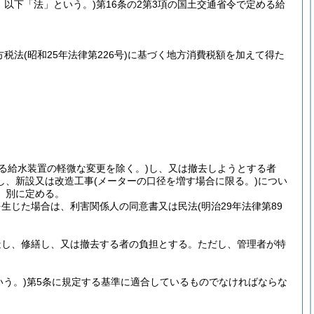
号。以下「法」という。)
第16条の2第3項の国土交通省令で定める給
方税法
(昭和25年法律第226号)
に基づく地方消費税額を加えて得た
める給水装置の軽微な変更を除く。)
し、又は撤去しようとする者
し、新設又は改造工事
(メーターの口径を増す場合に限る。)
につい
、別に定める。
を生じた場合は、利害関係人の同意書又は民法
(明治29年法律第89
造し、修繕し、又は撤去する者の負担とする。
ただし、管理者が特
いう。)
第5条に規定する基準に適合しているものでなければならな