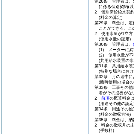
第28条
管理者は、
に係る個別契約
(
2
個別需給給水契
(料金の算定)
第29条
料金は、定
ことができる。
こ
2
使用水量が1立
(使用水量の認定)
第30条
管理者は、
(1)
メーターに異
(2)
使用水量が不
(共用給水装置の水
第31条
共用給水装
(特別な場合におけ
第32条
月の途中に
(臨時使用の場合の
第33条
工事その他
者がその必要がな
2
前項
の概算料金
(用途その他の認定
第34条
用途その他
(料金の徴収方法)
第35条
料金は、納
2
料金の徴収月の
(手数料)