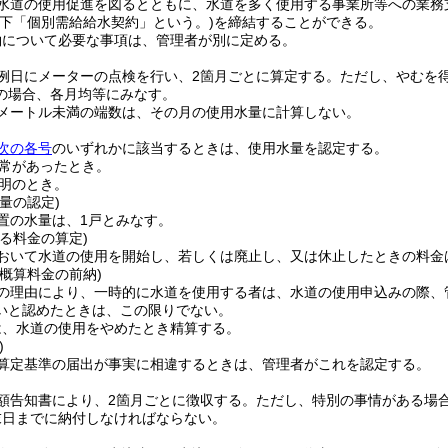
水道の使用促進を図るとともに、水道を多く使用する事業所等への業務
以下「個別需給給水契約」という。)
を締結することができる。
約について必要な事項は、管理者が別に定める。
例日にメーターの点検を行い、2箇月ごとに算定する。
ただし、やむを
の場合、各月均等にみなす。
方メートル未満の端数は、その月の使用水量に計算しない。
次の各号
のいずれかに該当するときは、使用水量を認定する。
常があったとき。
明のとき。
量の認定)
置の水量は、1戸とみなす。
る料金の算定)
おいて水道の使用を開始し、若しくは廃止し、又は休止したときの料金
概算料金の前納)
の理由により、一時的に水道を使用する者は、水道の使用申込みの際、
いと認めたときは、この限りでない。
は、水道の使用をやめたとき精算する。
)
算定基準の届出が事実に相違するときは、管理者がこれを認定する。
額告知書により、2箇月ごとに徴収する。
ただし、特別の事情がある場
末日までに納付しなければならない。