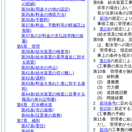
第8条
給水装置工事
の前納)
非常の場合におい
第34条
(用途その他の認定)
長が法第16条の
第35条
(料金の徴収方法)
2
前項
の規定によ
第36条
(手数料)
事竣工後に管理者
第37条
(料金、手数料等の軽減又は
3
第1項
の規定によ
免除)
(給水管及び給水用
第37条の2
(料金の支払請求権の放
第9条
管理者は、
棄)
は、配水管への取
第5章
管理
2
管理者は、指定
第38条
(給水装置の検査等)
事上の条件を指示
第39条
(給水装置の基準違反に対す
3
第1項
の規定によ
る措置)
(工事費の算出方法
第40条
(給水の停止)
第10条
管理者が施
第41条
(給水装置の切り離し)
(1)
材料費
第42条
(過料)
(2)
運搬費
第43条
(料金を免れた者に対する過
(3)
労力費
料)
(4)
道路復旧費
第44条
(給水装置の検査に従事する
(5)
間接経費
職員の身分証明書)
2
前項各号
に定め
第6章
貯水槽水道
3
前2項
に規定する
第45条
(市の責務)
(工事費の予納)
第46条
(設置者の責務)
第11条
管理者に給
第7章
補則
だし、管理者がそ
第47条
(委任)
2
前項
の工事費の
第48条