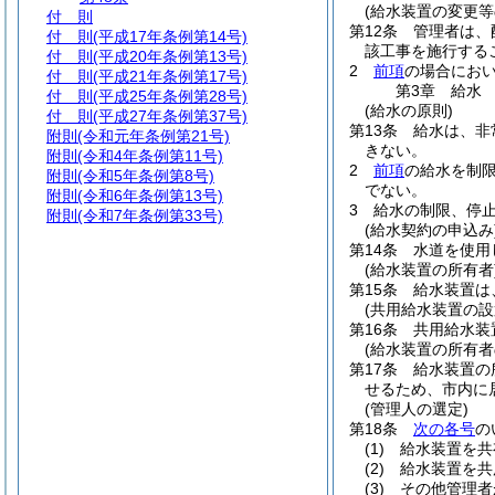
(給水装置の変更等
付 則
第12条
管理者は、
付 則
(平成17年条例第14号)
該工事を施行する
付 則
(平成20年条例第13号)
2
前項
の場合にお
付 則
(平成21年条例第17号)
第3章
給水
付 則
(平成25年条例第28号)
(給水の原則)
付 則
(平成27年条例第37号)
第13条
給水は、非
附則
(令和元年条例第21号)
きない。
附則
(令和4年条例第11号)
2
前項
の給水を制
附則
(令和5年条例第8号)
でない。
附則
(令和6年条例第13号)
3
給水の制限、停
附則
(令和7年条例第33号)
(給水契約の申込み
第14条
水道を使用
(給水装置の所有者
第15条
給水装置は
(共用給水装置の設
第16条
共用給水装
(給水装置の所有者
第17条
給水装置の
せるため、市内に
(管理人の選定)
第18条
次の各号
の
(1)
給水装置を共
(2)
給水装置を共
(3)
その他管理者