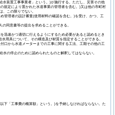
定給水装置工事事業者」という。)
が施行する。
ただし、災害その他
条の規定により置かれた水道事業の管理者を含む。)
又は他の市町村
きは、この限りでない。
じめ管理者の設計審査
(使用材料の確認を含む。)
を受け、かつ、工
人の同意書等の提出を求めることができる。
旧を迅速かつ適切に行えるようにするため必要があると認めるとき
給水用具について、その構造及び材質を指定することができる。
取付口から水道メーターまでの工事に関する工法、工期その他の工
は給水の停止のために認められたものと解釈してはならない。
(以下「工事費の概算額」という。)
を予納しなければならない。
た