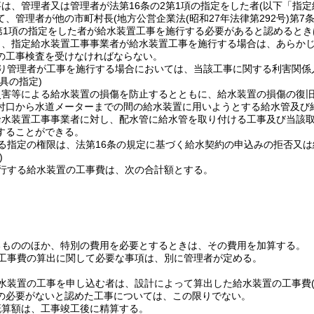
は、管理者又は管理者が法第16条の2第1項の指定をした者
(以下「指
て、管理者が他の市町村長
(地方公営企業法
(昭和27年法律第292号)
第7
2第1項の指定をした者が給水装置工事を施行する必要があると認めると
り、指定給水装置工事事業者が給水装置工事を施行する場合は、あらか
の工事検査を受けなければならない。
り管理者が工事を施行する場合においては、当該工事に関する利害関係
具の指定)
災害等による給水装置の損傷を防止するとともに、給水装置の損傷の復
付口から水道メーターまでの間の給水装置に用いようとする給水管及び
給水装置工事事業者に対し、配水管に給水管を取り付ける工事及び当該
することができる。
る指定の権限は、法第16条の規定に基づく給水契約の申込みの拒否又
)
行する給水装置の工事費は、次の合計額とする。
るもののほか、特別の費用を必要とするときは、その費用を加算する。
工事費の算出に関して必要な事項は、別に管理者が定める。
水装置の工事を申し込む者は、設計によって算出した給水装置の工事費
の必要がないと認めた工事については、この限りでない。
概算額は、工事竣工後に精算する。