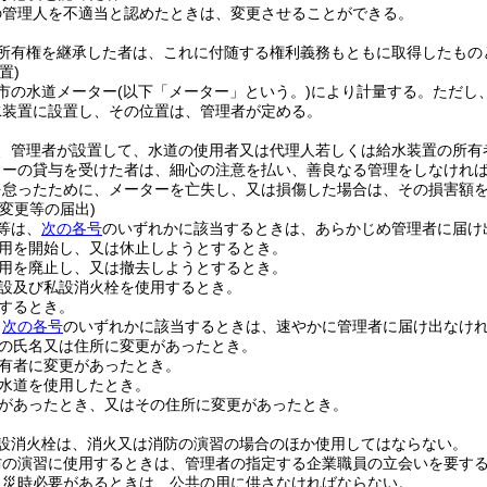
の管理人を不適当と認めたときは、変更させることができる。
所有権を継承した者は、これに付随する権利義務もともに取得したもの
置)
市の水道メーター
(以下「メーター」という。)
により計量する。
ただし
水装置に設置し、その位置は、管理者が定める。
、管理者が設置して、水道の使用者又は代理人若しくは給水装置の所有
ターの貸与を受けた者は、細心の注意を払い、善良なる管理をしなけれ
を怠ったために、メーターを亡失し、又は損傷した場合は、その損害額
変更等の届出)
等は、
次の各号
のいずれかに該当するときは、あらかじめ管理者に届け
用を開始し、又は休止しようとするとき。
用を廃止し、又は撤去しようとするとき。
設及び私設消火栓を使用するとき。
するとき。
、
次の各号
のいずれかに該当するときは、速やかに管理者に届け出なけ
の氏名又は住所に変更があったとき。
有者に変更があったとき。
水道を使用したとき。
があったとき、又はその住所に変更があったとき。
設消火栓は、消火又は消防の演習の場合のほか使用してはならない。
防の演習に使用するときは、管理者の指定する企業職員の立会いを要す
火災時必要があるときは、公共の用に供さなければならない。