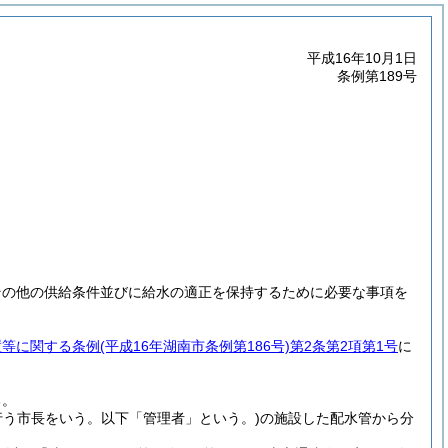
平成16年10月1日
条例第189号
その他の供給条件並びに給水の適正を保持するために必要な事項を
置等に関する条例
(平成16年湖南市条例第186号)
第2条第2項第1号
に
る。
行う市長をいう。以下「管理者」という。)
の施設した配水管から分