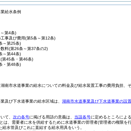
事業給水条例
条～第4条)
の工事及び費用
(第5条～第12条)
3条～第25条)
手数料
(第26条～第37条の2)
8条～第44条)
道
(第45条・第46条)
7条・第48条)
、湖南市水道事業の給水についての料金及び給水装置工事の費用負担、
。
事業及び下水道事業の給水区域は、
湖南市水道事業及び下水道事業の設
。
おいて、
次の各号
に掲げる用語の意義は、
当該各号
に定めるところによ
とは、需要者に水を供給するために水道事業の管理者
(管理者の権限を
た給水管及びこれに直結する給水用具をいう。