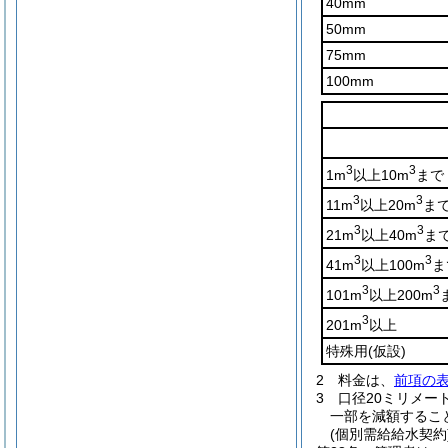
40mm
50mm
75mm
100mm
3
3
1m
以上10m
まで
3
3
11m
以上20m
ま
3
3
21m
以上40m
ま
3
3
41m
以上100m
ま
3
3
101m
以上200m
3
201m
以上
特殊用
(仮設)
2
料金は、
前項の
3
口径20ミリメー
一部を減額するこ
(個別需給給水契約