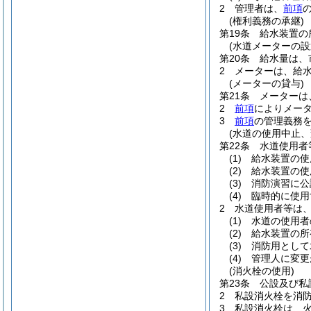
2
管理者は、
前項
(権利義務の承継)
第19条
給水装置の
(水道メーターの設
第20条
給水量は、
2
メーターは、給
(メーターの貸与)
第21条
メーターは
2
前項
によりメー
3
前項
の管理義務
(水道の使用中止、
第22条
水道使用者
(1)
給水装置の使
(2)
給水装置の使
(3)
消防演習に公
(4)
臨時的に使用
2
水道使用者等は
(1)
水道の使用者
(2)
給水装置の所
(3)
消防用として
(4)
管理人に変更
(消火栓の使用)
第23条
公設及び私
2
私設消火栓を消
3
私設消火栓は、