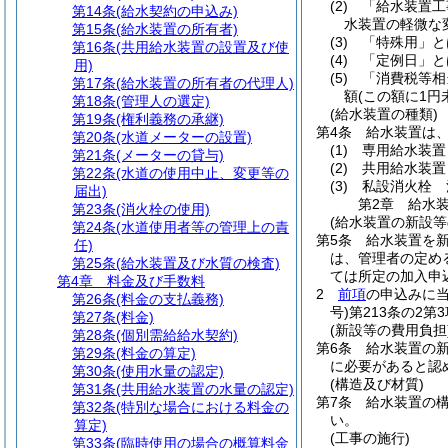
(2)
「給水装置工
第14条
(給水契約の申込み)
水装置の軽微な
第15条
(給水装置の所有者)
(3)
「特殊用」と
第16条
(共用給水装置の設置及び使
(4)
「定例日」と
用)
(5)
「消費税等相
第17条
(給水装置の所有者の代理人)
額
(この額に1
第18条
(管理人の選定)
(給水装置の種類)
第19条
(権利義務の承継)
第4条
給水装置は、
第20条
(水道メーターの設置)
(1)
専用給水装置
第21条
(メーターの貸与)
(2)
共用給水装置
第22条
(水道の使用中止、変更等の
(3)
私設消火栓 
届出)
第2章
給水
第23条
(消火栓の使用)
(給水装置の新設等
第24条
(水道使用者等の管理上の責
第5条
給水装置を
任)
は、管理者の定め
第25条
(給水装置及び水質の検査)
ては所定の加入申
第4章
料金及び手数料
2
前項
の申込みに
第26条
(料金の支払義務)
号)
第213条の2
第27条
(料金)
(新設等の費用負担
第28条
(個別需給給水契約)
第6条
給水装置の
第29条
(料金の算定)
に必要があると認
第30条
(使用水量の認定)
(構造及び材質)
第31条
(共用給水装置の水量の認定)
第7条
給水装置の
第32条
(特別な場合における料金の
い。
算定)
(工事の施行)
第33条
(臨時使用の場合の概算料金