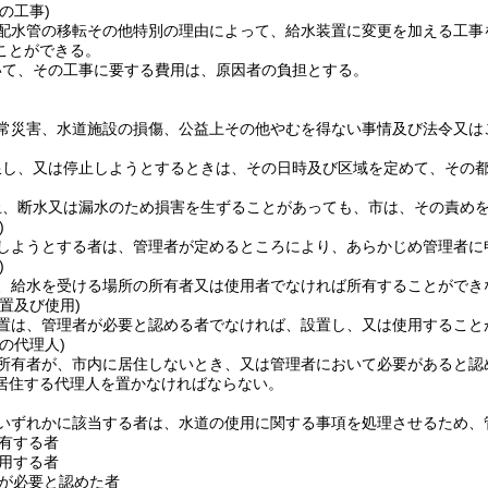
の工事)
配水管の移転その他特別の理由によって、給水装置に変更を加える工事
ことができる。
いて、その工事に要する費用は、原因者の負担とする。
常災害、水道施設の損傷、公益上その他やむを得ない事情及び法令又は
限し、又は停止しようとするときは、その日時及び区域を定めて、その
止、断水又は漏水のため損害を生ずることがあっても、市は、その責め
)
しようとする者は、管理者が定めるところにより、あらかじめ管理者に
)
、給水を受ける場所の所有者又は使用者でなければ所有することができ
置及び使用)
置は、管理者が必要と認める者でなければ、設置し、又は使用すること
の代理人)
所有者が、市内に居住しないとき、又は管理者において必要があると認
居住する代理人を置かなければならない。
いずれかに該当する者は、水道の使用に関する事項を処理させるため、
有する者
用する者
が必要と認めた者