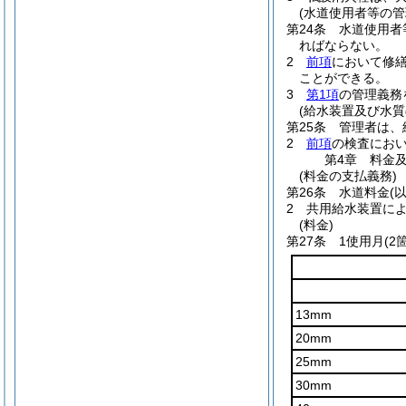
(水道使用者等の管
第24条
水道使用者
ればならない。
2
前項
において修
ことができる。
3
第1項
の管理義務
(給水装置及び水質
第25条
管理者は、
2
前項
の検査にお
第4章
料金
(料金の支払義務)
第26条
水道料金
(
2
共用給水装置に
(料金)
第27条
1使用月
(2
13mm
20mm
25mm
30mm