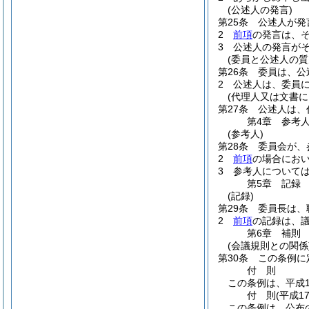
(公述人の発言)
第25条
公述人が発
2
前項
の発言は、
3
公述人の発言が
(委員と公述人の質
第26条
委員は、公
2
公述人は、委員
(代理人又は文書に
第27条
公述人は、
第4章
参考
(参考人)
第28条
委員会が、
2
前項
の場合にお
3
参考人について
第5章
記録
(記録)
第29条
委員長は、
2
前項
の記録は、
第6章
補則
(会議規則との関係
第30条
この条例に
付
則
この条例は、平成1
付
則
(平成1
この条例は、公布