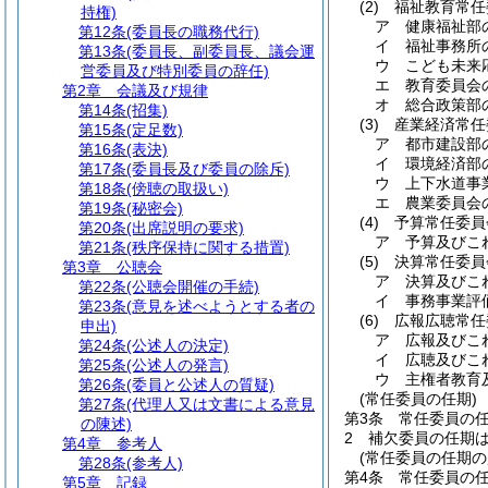
(2)
福祉教育常任
持権)
ア
健康福祉部
第12条
(委員長の職務代行)
イ
福祉事務所
第13条
(委員長、副委員長、議会運
ウ
こども未来
営委員及び特別委員の辞任)
エ
教育委員会
第2章
会議及び規律
オ
総合政策部
第14条
(招集)
(3)
産業経済常任
第15条
(定足数)
ア
都市建設部
第16条
(表決)
イ
環境経済部
第17条
(委員長及び委員の除斥)
ウ
上下水道事
第18条
(傍聴の取扱い)
エ
農業委員会
第19条
(秘密会)
(4)
予算常任委員
第20条
(出席説明の要求)
ア
予算及びこ
第21条
(秩序保持に関する措置)
(5)
決算常任委員
第3章
公聴会
ア
決算及びこ
第22条
(公聴会開催の手続)
イ
事務事業評
第23条
(意見を述べようとする者の
(6)
広報広聴常任
申出)
ア
広報及びこ
第24条
(公述人の決定)
イ
広聴及びこ
第25条
(公述人の発言)
ウ
主権者教育
第26条
(委員と公述人の質疑)
(常任委員の任期)
第27条
(代理人又は文書による意見
第3条
常任委員の任
の陳述)
2
補欠委員の任期
第4章
参考人
(常任委員の任期の
第28条
(参考人)
第4条
常任委員の
第5章
記録