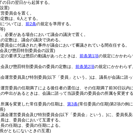
了の日の翌日から起算する。
設置)
運営委員会を置く。
定数は、6人とする。
期については、
前2条
の規定を準用する。
等)
は、必要がある場合において議会の議決で置く。
員の定数は、議会の議決で決める。
別委員会に付議された事件が議会において審議されている間在任する。
員会及び懲罰特別委員会の設置)
決定の要求又は懲罰の動議があったときは、
前条第1項
の規定にかかわら
員会及び懲罰特別委員会の委員の定数は、
前条第2項
の規定にかかわらず
議会運営委員及び特別委員
(以下「委員」という。)
は、議長が会議に諮っ
会運営委員の任期満了による後任者の選任は、その任期満了前30日以内
員の申出があるときは、会議に諮って当該委員の委員会の所属を変更す
り所属を変更した常任委員の任期は、
第3条
(常任委員の任期)
第2項の例
長)
、議会運営委員会及び特別委員会
(以下「委員会」という。)
に、委員長及
員長は、委員会において互選する。
員長の任期は、委員の任期による。
員長がともにないときの互選)