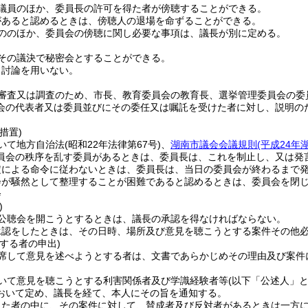
議員のほか、委員長の許可を得た者が傍聴することができる。
があると認めるときは、傍聴人の退場を命ずることができる。
ののほか、委員会の傍聴に関し必要な事項は、議長が別に定める。
その議決で秘密会とすることができる。
、討論を用いない。
審査又は調査のため、市長、教育委員会の教育長、選挙管理委員会の委
会の代表者又は委員並びにその委任又は嘱託を受けた者に対し、説明の
措置)
いて地方自治法
(昭和22年法律第67号)
、
湖南市議会会議規則
(平成24
員会の秩序を乱す委員があるときは、委員長は、これを制止し、又は発
定による命令に従わないときは、委員長は、当日の委員会が終わるまで
会が騒然として整理することが困難であると認めるときは、委員会を閉
会
)
公聴会を開こうとするときは、議長の承認を得なければならない。
承認をしたときは、その日時、場所及び意見を聴こうとする案件その他
する者の申出)
席して意見を述べようとする者は、文書であらかじめその理由及び案件
いて意見を聴こうとする利害関係者及び学識経験者等
(以下「公述人」と
おいて定め、議長を経て、本人にその旨を通知する。
出た者の中に、その案件に対して、賛成者及び反対者があるときは一方