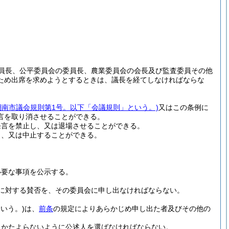
員長、公平委員会の委員長、農業委員会の会長及び監査委員その他
ため出席を求めようとするときは、議長を経てしなければならな
年湖南市議会規則第1号。以下「会議規則」という。)
又はこの条例に
言を取り消させることができる。
発言を禁止し、又は退場させることができる。
じ、又は中止することができる。
必要な事項を公示する。
に対する賛否を、その委員会に申し出なければならない。
いう。)
は、
前条
の規定によりあらかじめ申し出た者及びその他の
にかたよらないように公述人を選ばなければならない。