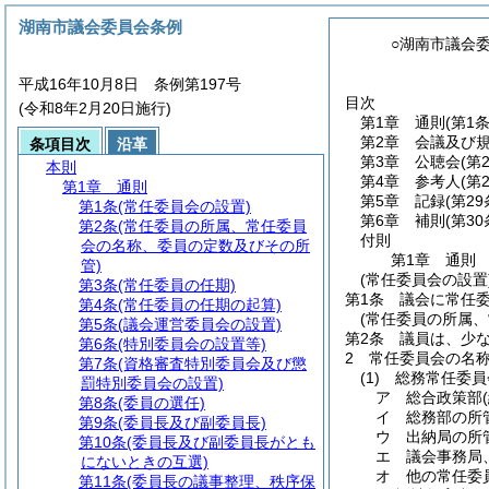
湖南市議会委員会条例
○湖南市議会
平成16年10月8日 条例第197号
目次
(令和8年2月20日施行)
第1章
通則
(第1
第2章
会議及び
条項目次
沿革
第3章
公聴会
(第
本則
第4章
参考人
(第
第1章
通則
第5章
記録
(第29
第1条
(常任委員会の設置)
第6章
補則
(第30
第2条
(常任委員の所属、常任委員
付則
会の名称、委員の定数及びその所
第1章
通則
管)
(常任委員会の設置
第3条
(常任委員の任期)
第1条
議会に常任
第4条
(常任委員の任期の起算)
(常任委員の所属
第5条
(議会運営委員会の設置)
第2条
議員は、少
第6条
(特別委員会の設置等)
2
常任委員会の名
第7条
(資格審査特別委員会及び懲
(1)
総務常任委員
罰特別委員会の設置)
ア
総合政策部
第8条
(委員の選任)
イ
総務部の所
第9条
(委員長及び副委員長)
ウ
出納局の所
第10条
(委員長及び副委員長がとも
エ
議会事務局
にないときの互選)
オ
他の常任委
第11条
(委員長の議事整理、秩序保