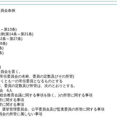
委員会条例
条～第13条)
規律
(第14条～第21条)
22条～第27条)
28条)
条)
条)
)
委員会を置く。
、常任委員会の名称、委員の定数及びその所管)
なくとも一の常任委員となるものとする
称、委員の定数及び所管は、次のとおりとする。
会 6人
(総合教育会議に関する事項を除く。)
の所管に関する事項
管に関する事項
管に関する事項
、選挙管理委員会、公平委員会及び監査委員の所管に関する事項
員会の所管に属しない事項