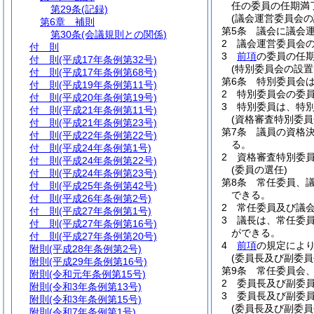
任の委員の任期満
第29条
(記録)
(議会運営委員会の
第6章
補則
第5条
議会に議会
第30条
(会議規則との関係)
2
議会運営委員会の
付 則
3
前項
の委員の任
付 則
(平成17年条例第32号)
(特別委員会の設置
付 則
(平成17年条例第68号)
第6条
特別委員会
付 則
(平成19年条例第11号)
2
特別委員会の委
付 則
(平成20年条例第19号)
3
特別委員は、特
付 則
(平成21年条例第11号)
(資格審査特別委
付 則
(平成21年条例第23号)
第7条
議員の資格
付 則
(平成22年条例第22号)
る。
付 則
(平成24年条例第1号)
2
資格審査特別委
付 則
(平成24年条例第22号)
(委員の選任)
付 則
(平成24年条例第23号)
第8条
常任委員、
付 則
(平成25年条例第42号)
できる。
付 則
(平成26年条例第2号)
2
常任委員及び議
付 則
(平成27年条例第1号)
3
議長は、常任委
付 則
(平成27年条例第16号)
ができる。
付 則
(平成27年条例第20号)
4
前項
の規定によ
附則
(平成28年条例第2号)
(委員長及び副委員
附則
(平成29年条例第16号)
第9条
常任委員会
附則
(令和元年条例第15号)
2
委員長及び副委
附則
(令和3年条例第13号)
3
委員長及び副委
附則
(令和3年条例第15号)
(委員長及び副委
附則
(令和7年条例第1号)