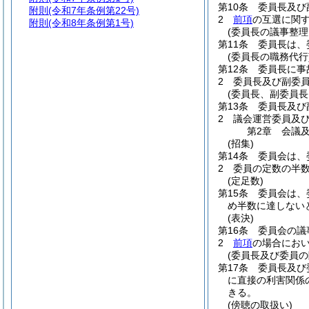
第10条
委員長及び
附則
(令和7年条例第22号)
2
前項
の互選に関
附則
(令和8年条例第1号)
(委員長の議事整理
第11条
委員長は、
(委員長の職務代行
第12条
委員長に事
2
委員長及び副委
(委員長、副委員
第13条
委員長及び
2
議会運営委員及
第2章
会議
(招集)
第14条
委員会は、
2
委員の定数の半
(定足数)
第15条
委員会は、
め半数に達しない
(表決)
第16条
委員会の議
2
前項
の場合にお
(委員長及び委員の
第17条
委員長及び
に直接の利害関係
きる。
(傍聴の取扱い)