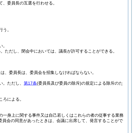
て、委員長の互選を行わせる。
行う。
い。
い。
ただし、閉会中においては、議長が許可することができる。
きは、委員長は、委員会を招集しなければならない。
い。
ただし、
第17条
(委員長及び委員の除斥)
の規定による除斥のた
ころによる。
の一身上に関する事件又は自己若しくはこれらの者の従事する業務
委員会の同意があったときは、会議に出席して、発言することがで