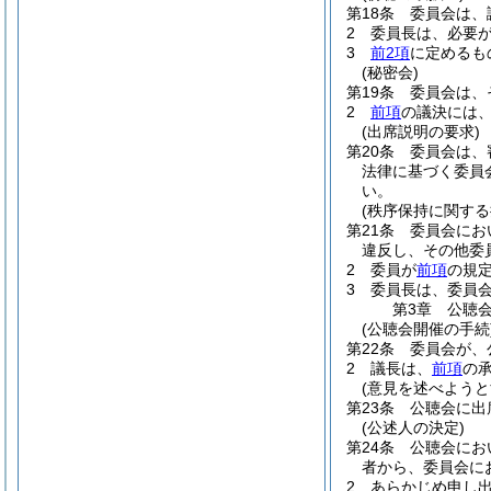
第18条
委員会は、
2
委員長は、必要
3
前2項
に定めるも
(秘密会)
第19条
委員会は、
2
前項
の議決には
(出席説明の要求)
第20条
委員会は、
法律に基づく委員
い。
(秩序保持に関する
第21条
委員会にお
違反し、その他委
2
委員が
前項
の規
3
委員長は、委員
第3章
公聴
(公聴会開催の手続
第22条
委員会が、
2
議長は、
前項
の
(意見を述べようと
第23条
公聴会に出
(公述人の決定)
第24条
公聴会にお
者から、委員会に
2
あらかじめ申し