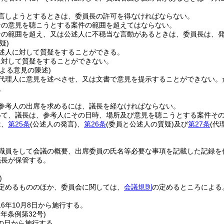
言しようとするときは、委員長の許可を得なければならない。
その意見を聴こうとする案件の範囲を超えてはならない。
その範囲を超え、又は公述人に不穏当な言動があるときは、委員長は、
疑)
述人に対して質疑をすることができる。
に対して質疑をすることができない。
よる意見の陳述)
代理人に意見を述べさせ、又は文書で意見を提示することができない。
人
参考人の出席を求めるには、議長を経なければならない。
いて、議長は、参考人にその日時、場所及び意見を聴こうとする案件そ
は、
第25条
(公述人の発言)
、
第26条
(委員と公述人の質疑)
及び
第27条
(代
職員をして会議の概要、出席委員の氏名等必要な事項を記載した記録を
議長が保管する。
)
定めるもののほか、委員会に関しては、
会議規則
の定めるところによる
6年10月8日から施行する。
7年
条例第32号)
の日から施行する。