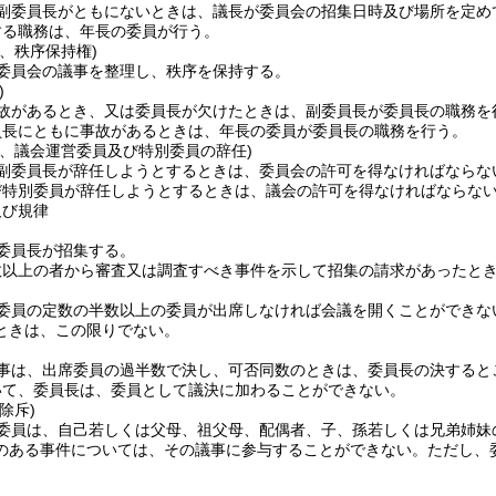
副委員長がともにないときは、議長が委員会の招集日時及び場所を定め
する職務は、年長の委員が行う。
、秩序保持権)
委員会の議事を整理し、秩序を保持する。
)
故があるとき、又は委員長が欠けたときは、副委員長が委員長の職務を
員長にともに事故があるときは、年長の委員が委員長の職務を行う。
長、議会運営委員及び特別委員の辞任)
副委員長が辞任しようとするときは、委員会の許可を得なければならな
び特別委員が辞任しようとするときは、議会の許可を得なければならな
及び規律
委員長が招集する。
数以上の者から審査又は調査すべき事件を示して招集の請求があったと
委員の定数の半数以上の委員が出席しなければ会議を開くことができな
ときは、この限りでない。
事は、出席委員の過半数で決し、可否同数のときは、委員長の決すると
いて、委員長は、委員として議決に加わることができない。
除斥)
委員は、自己若しくは父母、祖父母、配偶者、子、孫若しくは兄弟姉妹
のある事件については、その議事に参与することができない。
ただし、