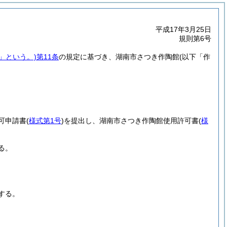
平成17年3月25日
規則第6号
」という。)
第11条
の規定に基づき、湖南市さつき作陶館
(以下「作
可申請書
(
様式第1号
)
を提出し、湖南市さつき作陶館使用許可書
(
様
る。
する。