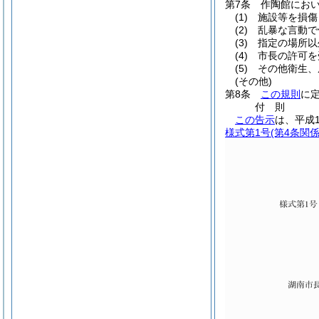
第7条
作陶館にお
(1)
施設等を損傷
(2)
乱暴な言動で
(3)
指定の場所以
(4)
市長の許可を
(5)
その他衛生、
(その他)
第8条
この規則
に
付
則
この告示
は、平成
様式第1号
(第4条関係