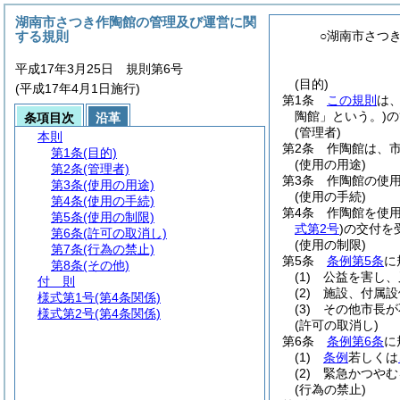
湖南市さつき作陶館の管理及び運営に関
する規則
○湖南市さつ
平成17年3月25日 規則第6号
(目的)
(平成17年4月1日施行)
第1条
この規則
は
陶館」という。)
の
条項目次
沿革
(管理者)
本則
第2条
作陶館は、
第1条
(目的)
(使用の用途)
第2条
(管理者)
第3条
作陶館の使
第3条
(使用の用途)
(使用の手続)
第4条
(使用の手続)
第4条
作陶館を使
第5条
(使用の制限)
式第2号
)
の交付を
第6条
(許可の取消し)
(使用の制限)
第7条
(行為の禁止)
第5条
条例第5条
に
第8条
(その他)
(1)
公益を害し、
付 則
(2)
施設、付属設
様式第1号
(第4条関係)
(3)
その他市長が
様式第2号
(第4条関係)
(許可の取消し)
第6条
条例第6条
に
(1)
条例
若しくは
(2)
緊急かつやむ
(行為の禁止)