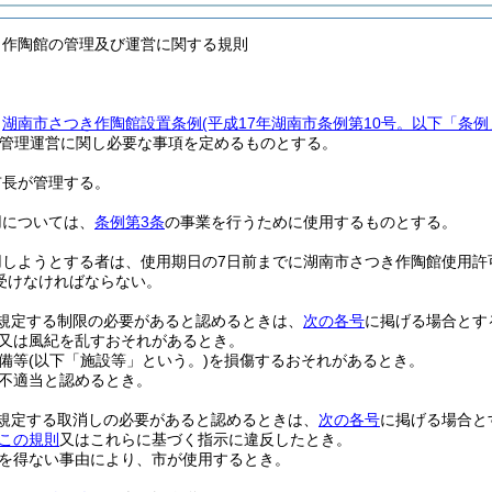
き作陶館の管理及び運営に関する規則
、
湖南市さつき作陶館設置条例
(平成17年湖南市条例第10号。以下「条例
管理運営に関し必要な事項を定めるものとする。
市長が管理する。
用については、
条例第3条
の事業を行うために使用するものとする。
用しようとする者は、使用期日の7日前までに湖南市さつき作陶館使用許
受けなければならない。
規定する制限の必要があると認めるときは、
次の各号
に掲げる場合とす
又は風紀を乱すおそれがあるとき。
備等
(以下「施設等」という。)
を損傷するおそれがあるとき。
不適当と認めるとき。
規定する取消しの必要があると認めるときは、
次の各号
に掲げる場合と
この規則
又はこれらに基づく指示に違反したとき。
を得ない事由により、市が使用するとき。