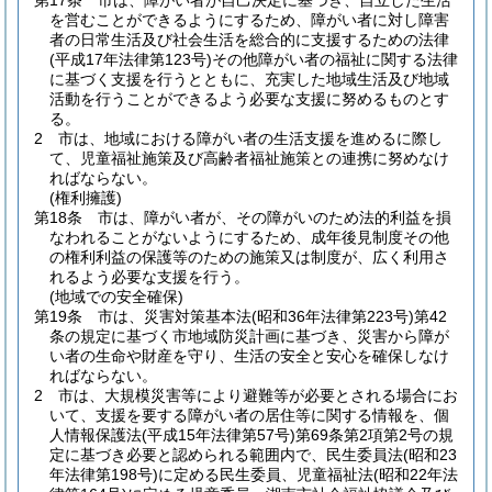
第17条
市は、障がい者が自己決定に基づき、自立した生活
を営むことができるようにするため、障がい者に対し障害
者の日常生活及び社会生活を総合的に支援するための法律
(平成17年法律第123号)
その他障がい者の福祉に関する法律
に基づく支援を行うとともに、充実した地域生活及び地域
活動を行うことができるよう必要な支援に努めるものとす
る。
2
市は、地域における障がい者の生活支援を進めるに際し
て、児童福祉施策及び高齢者福祉施策との連携に努めなけ
ればならない。
(権利擁護)
第18条
市は、障がい者が、その障がいのため法的利益を損
なわれることがないようにするため、成年後見制度その他
の権利利益の保護等のための施策又は制度が、広く利用さ
れるよう必要な支援を行う。
(地域での安全確保)
第19条
市は、災害対策基本法
(昭和36年法律第223号)
第42
条の規定に基づく市地域防災計画に基づき、災害から障が
い者の生命や財産を守り、生活の安全と安心を確保しなけ
ればならない。
2
市は、大規模災害等により避難等が必要とされる場合にお
いて、支援を要する障がい者の居住等に関する情報を、個
人情報保護法
(平成15年法律第57号)
第69条第2項第2号の規
定に基づき必要と認められる範囲内で、民生委員法
(昭和23
年法律第198号)
に定める民生委員、児童福祉法
(昭和22年法