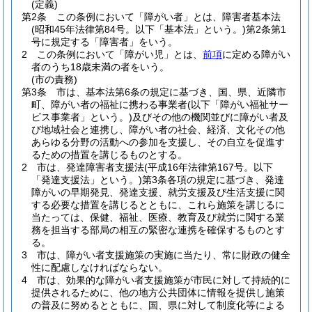
(定義)
第2条
この条例において「障がい者」とは、障害者基本法
(昭和45年法律第84号。以下「基本法」という。)
第2条第1
号に規定する「障害者」をいう。
2
この条例において「障がい児」とは、
前項
に定める障がい
者のうち18歳未満の者をいう。
(市の責務)
第3条
市は、基本法第6条の規定に基づき、国、県、近隣市
町、障がい者の福祉に携わる事業者
(以下「障がい福祉サー
ビス事業者」という。)
及びその他の機関並びに障がい者及
び地域社会と連携し、障がい者の社会、経済、文化その他
あらゆる分野の活動への参加を支援し、その自立を促進す
るための措置を講じるものとする。
2
市は、発達障害者支援法
(平成16年法律第167号。以下
「発達支援法」という。)
第3条各項の規定に基づき、発達
障がいの早期発見、発達支援、就労支援及び生活支援に関
する必要な措置を講じるとともに、これら施策を講じるに
当たっては、保健、福祉、医療、教育及び就労に関する業
務を担当する部局の相互の緊密な連携を確保するものとす
る。
3
市は、障がい者支援施策の実施に当たり、常に財政の健全
性に配慮しなければならない。
4
市は、効果的な障がい者支援施策が市民に対して持続的に
提供されるために、他の地方公共団体に情報を提供し施策
の普及に努めるとともに、国、県に対して制度化等による