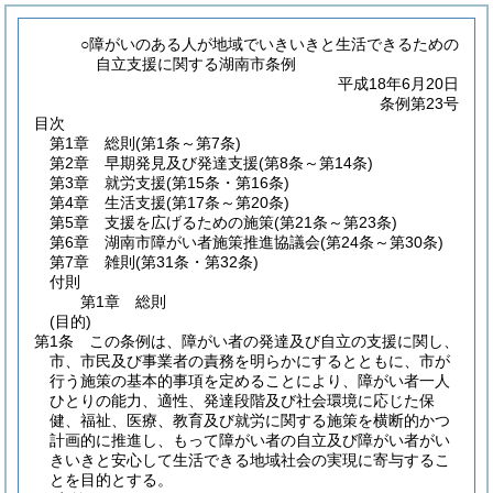
○障がいのある人が地域でいきいきと生活できるための
自立支援に関する湖南市条例
平成18年6月20日
条例第23号
目次
第1章
総則
(第1条～第7条)
第2章
早期発見及び発達支援
(第8条～第14条)
第3章
就労支援
(第15条・第16条)
第4章
生活支援
(第17条～第20条)
第5章
支援を広げるための施策
(第21条～第23条)
第6章
湖南市障がい者施策推進協議会
(第24条～第30条)
第7章
雑則
(第31条・第32条)
付則
第1章
総則
(目的)
第1条
この条例は、障がい者の発達及び自立の支援に関し、
市、市民及び事業者の責務を明らかにするとともに、市が
行う施策の基本的事項を定めることにより、障がい者一人
ひとりの能力、適性、発達段階及び社会環境に応じた保
健、福祉、医療、教育及び就労に関する施策を横断的かつ
計画的に推進し、もって障がい者の自立及び障がい者がい
きいきと安心して生活できる地域社会の実現に寄与するこ
とを目的とする。