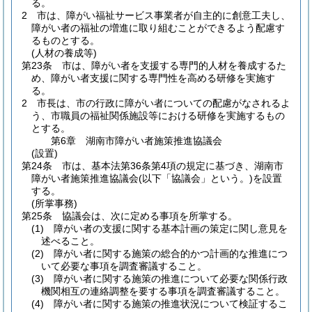
る。
2
市は、障がい福祉サービス事業者が自主的に創意工夫し、
障がい者の福祉の増進に取り組むことができるよう配慮す
るものとする。
(人材の養成等)
第23条
市は、障がい者を支援する専門的人材を養成するた
め、障がい者支援に関する専門性を高める研修を実施す
る。
2
市長は、市の行政に障がい者についての配慮がなされるよ
う、市職員の福祉関係施設等における研修を実施するもの
とする。
第6章
湖南市障がい者施策推進協議会
(設置)
第24条
市は、基本法第36条第4項の規定に基づき、湖南市
障がい者施策推進協議会
(以下「協議会」という。)
を設置
する。
(所掌事務)
第25条
協議会は、次に定める事項を所掌する。
(1)
障がい者の支援に関する基本計画の策定に関し意見を
述べること。
(2)
障がい者に関する施策の総合的かつ計画的な推進につ
いて必要な事項を調査審議すること。
(3)
障がい者に関する施策の推進について必要な関係行政
機関相互の連絡調整を要する事項を調査審議すること。
(4)
障がい者に関する施策の推進状況について検証するこ