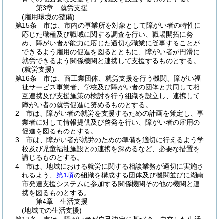
第3章
就労支援
(雇用環境の整備)
第15条
市は、市内の事業所を対象として障がい者の特性に
応じた職種及び職域に関する調査を行い、職場開拓に努
め、障がい者が能力に応じた適切な職業に従事することが
できるよう雇用の促進を図るとともに、障がい者が円滑に
就労できるよう関係機関と連携して支援するものとする。
(就労支援)
第16条
市は、商工業団体、就労支援を行う機関、障がい福
祉サービス事業者、学校及び障がい者の団体と共同して相
互連携及び支援施策の検討を行う組織を設立し、連携して
障がい者の就労促進に努めるものとする。
2
市は、障がい者の就労を支援するための計画を策定し、事
業者に対して情報提供及び啓発を行い、障がい者の雇用の
促進を図るものとする。
3
市は、障がい者が就労のための準備を適切に行えるよう学
校及び児童福祉施設との連携を深めるなど、必要な措置を
講じるものとする。
4
市は、地域における就労に関する相談業務が適切に実施さ
れるよう、
第1項
の組織を構成する団体及び機関並びに湖南
市発達支援システムに参加する関係機関その他の機関と連
携を図るものとする。
第4章
生活支援
(地域での生活支援)