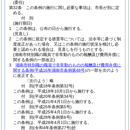
(委任)
第32条
この条例の施行に関し必要な事項は、市長が別に定
める。
付
則
(施行期日)
1
この条例は、公布の日から施行する。
(見直し)
2
この条例に規定する措置等については、法令等に基づく制
度改正があった場合、又はこの条例の施行状況を検討し必
要と認められる場合は、見直しを行うものとする。
(湖南市特別職の職員で非常勤のものの報酬及び費用弁償に
関する条例の一部改正)
3
湖南市特別職の職員で非常勤のものの報酬及び費用弁償に
関する条例
(平成16年湖南市条例第48号)
の一部を次のよう
に改正する。
〔次のよう〕略
付
則
(平成18年
条例第32号)
この条例は、平成18年10月1日から施行する。
付
則
(平成20年
条例第34号)
この条例は、平成21年4月1日から施行する。
付
則
(平成25年
条例第5号)
この条例は、平成25年4月1日から施行する。
附
則
(平成28年
条例第6号)
この条例は、平成28年4月1日に施行する。
附
則
(令和4年
条例第27号)
抄