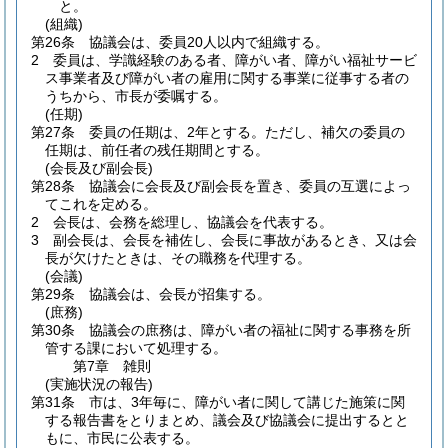
と。
(組織)
第26条
協議会は、委員20人以内で組織する。
2
委員は、学識経験のある者、障がい者、障がい福祉サービ
ス事業者及び障がい者の雇用に関する事業に従事する者の
うちから、市長が委嘱する。
(任期)
第27条
委員の任期は、2年とする。
ただし、補欠の委員の
任期は、前任者の残任期間とする。
(会長及び副会長)
第28条
協議会に会長及び副会長を置き、委員の互選によっ
てこれを定める。
2
会長は、会務を総理し、協議会を代表する。
3
副会長は、会長を補佐し、会長に事故があるとき、又は会
長が欠けたときは、その職務を代理する。
(会議)
第29条
協議会は、会長が招集する。
(庶務)
第30条
協議会の庶務は、障がい者の福祉に関する事務を所
管する課において処理する。
第7章
雑則
(実施状況の報告)
第31条
市は、3年毎に、障がい者に関して講じた施策に関
する報告書をとりまとめ、議会及び協議会に提出するとと
もに、市民に公表する。