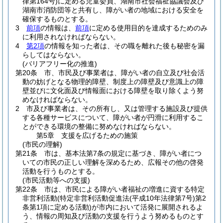
律第164号)
に定める児童委員、湖南市社会福祉協議会及び
湖南市消防団等と共有し、障がい者の地域における安全を
確保するものとする。
3
前項
の情報は、
前項
に定める使用目的を達成するためのみ
に利用されなければならない。
4
第2項
の情報を知った者は、その職を離れた後も秘密を漏
らしてはならない。
(バリアフリー化の推進)
第20条
市、市民及び事業者は、障がい者の自立及び社会活
動の妨げとなる物理的障壁、制度上の障壁及び意識上の障
壁並びに文化面及び情報面における障壁を取り除くよう努
めなければならない。
2
市及び事業者は、その所有し、又は管理する施設及び提供
する各種サービスについて、障がい者が円滑に利用するこ
とができる環境の整備に努めなければならない。
第5章
支援を広げるための施策
(市民の理解)
第21条
市は、基本法第7条の規定に基づき、障がい者につ
いての市民の正しい理解を深めるため、広報その他の啓発
活動を行うものとする。
(市民活動等への支援)
第22条
市は、市民による障がい者福祉の増進に資する特定
非営利活動
(特定非営利活動促進法
(平成10年法律第7号)
第2
条第1項に定める活動)
が市内において活発に展開されるよ
う、情報の周知及び活動の支援を行うよう努めるものとす