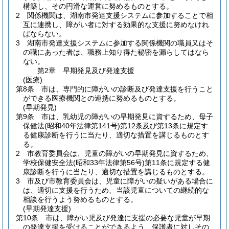
構築し、その円滑な運営に努めるものとする。
2
関係機関は、湖南市発達支援システムに参加することで相
互に連携し、障がい者に対する効果的な支援に努めなけれ
ばならない。
3
湖南市発達支援システムに参加する関係機関の職員又はそ
の職にあった者は、職務上知り得た秘密を漏らしてはなら
ない。
第2章
早期発見及び発達支援
(医療)
第8条
市は、専門的に障がいの診断及び発達支援を行うこと
ができる医療機関との連携に努めるものとする。
(早期発見)
第9条
市は、乳幼児の障がいの早期発見に資するため、母子
保健法
(昭和40年法律第141号)
第12条及び第13条に規定す
る健康診断を行うに当たり、適切な措置を講じるものとす
る。
2
市教育委員会は、児童の障がいの早期発見に資するため、
学校保健安全法
(昭和33年法律第56号)
第11条に規定する健
康診断を行うに当たり、適切な措置を講じるものとする。
3
市及び市教育委員会は、児童に障がいの疑いがある場合に
は、適切に支援を行うため、当該児童についての継続的な
相談を行うよう努めるものとする。
(早期発達支援)
第10条
市は、障がい児及び発達に支援の必要な児童が早期
の発達支援を受けることができるよう、保護者に対しその