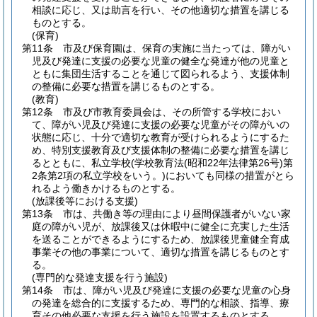
相談に応じ、又は助言を行い、その他適切な措置を講じる
ものとする。
(保育)
第11条
市及び保育園は、保育の実施に当たっては、障がい
児及び発達に支援の必要な児童の健全な発達が他の児童と
ともに集団生活することを通じて図られるよう、支援体制
の整備に必要な措置を講じるものとする。
(教育)
第12条
市及び市教育委員会は、その所管する学校におい
て、障がい児及び発達に支援の必要な児童がその障がいの
状態に応じ、十分で適切な教育が受けられるようにするた
め、特別支援教育及び支援体制の整備に必要な措置を講じ
るとともに、私立学校
(学校教育法
(昭和22年法律第26号)
第
2条第2項の私立学校をいう。)
においても同様の措置がとら
れるよう働きかけるものとする。
(放課後等における支援)
第13条
市は、共働き等の理由により昼間保護者がいない家
庭の障がい児が、放課後又は休暇中に健全に充実した生活
を送ることができるようにするため、放課後児童健全育成
事業その他の事業について、適切な措置を講じるものとす
る。
(専門的な発達支援を行う施設)
第14条
市は、障がい児及び発達に支援の必要な児童の心身
の発達を総合的に支援するため、専門的な相談、指導、療
育その他必要な支援を行う施設を設置するものとする。