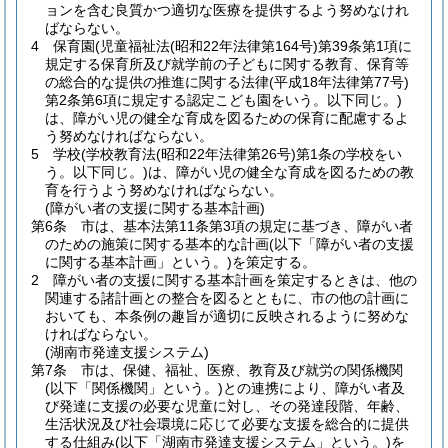
ョンを含む良質かつ適切な医療を提供するよう努めなけれ
ばならない。
4
保育園
(児童福祉法
(昭和22年法律第164号)
第39条第1項に
規定する保育所及び就学前の子どもに関する教育、保育等
の総合的な提供の推進に関する法律
(平成18年法律第77号)
第2条第6項に規定する認定こども園をいう。以下同じ。)
は、障がい児の健全な育成を図るための保育に配慮するよ
う努めなければならない。
5
学校
(学校教育法
(昭和22年法律第26号)
第1条の学校をい
う。以下同じ。)
は、障がい児の健全な育成を図るための教
育を行うよう努めなければならない。
(障がい者の支援に関する基本計画)
第6条
市は、基本法第11条第3項の規定に基づき、障がい者
のための施策に関する基本的な計画
(以下「障がい者の支援
に関する基本計画」という。)
を策定する。
2
障がい者の支援に関する基本計画を策定するときは、他の
関連する諸計画との整合を図るとともに、市の他の計画に
おいても、本条例の趣旨が適切に反映されるように努めな
ければならない。
(湖南市発達支援システム)
第7条
市は、保健、福祉、医療、教育及び就労の関係機関
(以下「関係機関」という。)
との連携により、障がい者及
び発達に支援の必要な児童に対し、その発達段階、年齢、
生活状況及び社会環境に応じて必要な支援を総合的に提供
する仕組み
(以下「湖南市発達支援システム」という。)
を