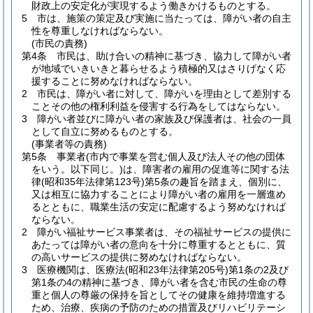
財政上の安定化が実現するよう働きかけるものとする。
5
市は、施策の策定及び実施に当たっては、障がい者の自主
性を尊重しなければならない。
(市民の責務)
第4条
市民は、助け合いの精神に基づき、協力して障がい者
が地域でいきいきと暮らせるよう積極的又はさりげなく応
援することに努めなければならない。
2
市民は、障がい者に対して、障がいを理由として差別する
ことその他の権利利益を侵害する行為をしてはならない。
3
障がい者並びに障がい者の家族及び保護者は、社会の一員
として自立に努めるものとする。
(事業者等の責務)
第5条
事業者
(市内で事業を営む個人及び法人その他の団体
をいう。以下同じ。)
は、障害者の雇用の促進等に関する法
律
(昭和35年法律第123号)
第5条の趣旨を踏まえ、個別に、
又は相互に協力することにより障がい者の雇用を一層進め
るとともに、職業生活の安定に配慮するよう努めなければ
ならない。
2
障がい福祉サービス事業者は、その福祉サービスの提供に
あたっては障がい者の意向を十分に尊重するとともに、質
の高いサービスの提供に努めなければならない。
3
医療機関は、医療法
(昭和23年法律第205号)
第1条の2及び
第1条の4の精神に基づき、障がい者を含む市民の生命の尊
重と個人の尊厳の保持を旨としてその健康を維持増進する
ため、治療、疾病の予防のための措置及びリハビリテーシ