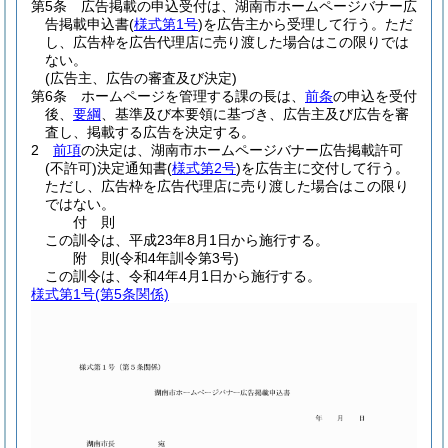
第5条
広告掲載の申込受付は、湖南市ホームページバナー広
告掲載申込書
(
様式第1号
)
を広告主から受理して行う。
ただ
し、広告枠を広告代理店に売り渡した場合はこの限りでは
ない。
(広告主、広告の審査及び決定)
第6条
ホームページを管理する課の長は、
前条
の申込を受付
後、
要綱
、基準及び本要領に基づき、広告主及び広告を審
査し、掲載する広告を決定する。
2
前項
の決定は、湖南市ホームページバナー広告掲載許可
(不許可)
決定通知書
(
様式第2号
)
を広告主に交付して行う。
ただし、広告枠を広告代理店に売り渡した場合はこの限り
ではない。
付
則
この訓令は、平成23年8月1日から施行する。
附
則
(令和4年
訓令第3号)
この訓令は、令和4年4月1日から施行する。
様式第1号
(第5条関係)