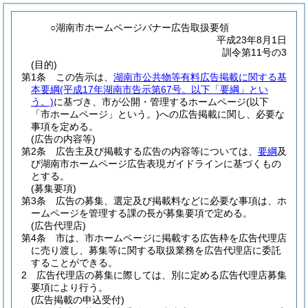
○湖南市ホームページバナー広告取扱要領
平成23年8月1日
訓令第11号の3
(目的)
第1条
この告示は、
湖南市公共物等有料広告掲載に関する基
本要綱
(平成17年湖南市告示第67号。以下「要綱」とい
う。)
に基づき、市が公開・管理するホームページ
(以下
「市ホームページ」という。)
への広告掲載に関し、必要な
事項を定める。
(広告の内容等)
第2条
広告主及び掲載する広告の内容等については、
要綱
及
び湖南市ホームページ広告表現ガイドラインに基づくもの
とする。
(募集要項)
第3条
広告の募集、選定及び掲載料などに必要な事項は、ホ
ームページを管理する課の長が募集要項で定める。
(広告代理店)
第4条
市は、市ホームページに掲載する広告枠を広告代理店
に売り渡し、募集等に関する取扱業務を広告代理店に委託
することができる。
2
広告代理店の募集に際しては、別に定める広告代理店募集
要項により行う。
(広告掲載の申込受付)