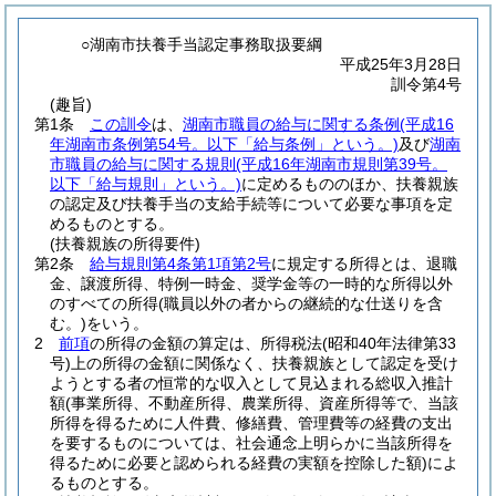
○湖南市扶養手当認定事務取扱要綱
平成25年3月28日
訓令第4号
(趣旨)
第1条
この訓令
は、
湖南市職員の給与に関する条例
(平成16
年湖南市条例第54号。以下「給与条例」という。)
及び
湖南
市職員の給与に関する規則
(平成16年湖南市規則第39号。
以下「給与規則」という。)
に定めるもののほか、扶養親族
の認定及び扶養手当の支給手続等について必要な事項を定
めるものとする。
(扶養親族の所得要件)
第2条
給与規則第4条第1項第2号
に規定する所得とは、退職
金、譲渡所得、特例一時金、奨学金等の一時的な所得以外
のすべての所得
(職員以外の者からの継続的な仕送りを含
む。)
をいう。
2
前項
の所得の金額の算定は、所得税法
(昭和40年法律第33
号)
上の所得の金額に関係なく、扶養親族として認定を受け
ようとする者の恒常的な収入として見込まれる総収入推計
額
(事業所得、不動産所得、農業所得、資産所得等で、当該
所得を得るために人件費、修繕費、管理費等の経費の支出
を要するものについては、社会通念上明らかに当該所得を
得るために必要と認められる経費の実額を控除した額)
によ
るものとする。