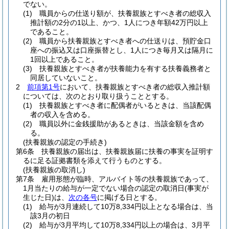
でない。
(1)
職員からの仕送り額が、扶養親族とすべき者の総収入
推計額の2分の1以上、かつ、1人につき年額42万円以上
であること。
(2)
職員から扶養親族とすべき者への仕送りは、預貯金口
座への振込又は口座振替とし、1人につき毎月又は隔月に
1回以上であること。
(3)
扶養親族とすべき者が扶養能力を有する扶養義務者と
同居していないこと。
2
前項第1号
において、扶養親族とすべき者の総収入推計額
については、次のとおり取り扱うこととする。
(1)
扶養親族とすべき者に配偶者がいるときは、当該配偶
者の収入を含める。
(2)
職員以外に金銭援助があるときは、当該金額を含め
る。
(扶養親族の認定の手続き)
第6条
扶養親族の届出は、扶養親族届に扶養の事実を証明す
るに足る証拠書類を添えて行うものとする。
(扶養親族の取消し)
第7条
雇用形態が臨時、アルバイト等の扶養親族であって、
1月当たりの給与が一定でない場合の認定の取消日
(事実が
生じた日)
は、
次の各号
に掲げる日とする。
(1)
給与が3月連続して10万8,334円以上となる場合は、当
該3月の初日
(2)
給与が3月平均して10万8,334円以上の場合は、3月平