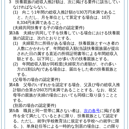
3
扶養親族の総収入推計額は、次に掲げる要件に該当してい
なければならない。
(1)
向こう1年間の総収入推計額が130万円未満であるこ
と。
ただし、月を単位として算定する場合は、10万
8,334円未満であること。
(夫婦共同扶養する子の場合の認定要件)
第3条
夫婦が共同して子を扶養している場合における扶養親
族の認定は、次のとおりとする。
(1)
夫婦双方に所得がある場合は、扶養親族とすべき者の
人数にかかわらず、年間総収入額
(当該扶養親族届が提出
された日の属する直近の所得証明書等による年間総収入
額とする。以下同じ。)
が多い方の扶養親族とする。
(2)
年間総収入額が同程度
(夫婦双方の差額が、その多い
方の1割以内)
である場合は、届出をした者の扶養親族と
する。
(父母等の場合の認定要件)
第4条
父母のいずれかを認定する場合、父及び母の総収入推
計額の合算が260万円未満であることとする。
なお、祖父
母等の親族が夫婦の場合においても同様に取り扱うことと
する。
(別居の場合の認定要件)
第5条
職員と同一世帯に属さない者は、
次の各号
に掲げる要
件を全て満たしているときに限り、扶養親族として認定す
る。
ただし、就学
(学校教育法に規定する学校への就学に限
る。)
、単身赴任等による一時的な別居の場合は、この限り