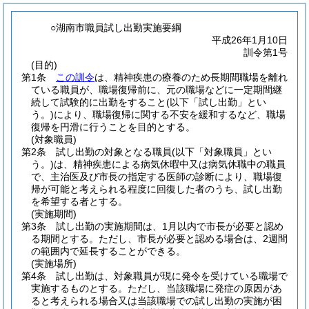
○湖南市職員試し出勤実施要綱
平成26年1月10日
訓令第1号
(目的)
第1条
この訓令
は、精神疾患の療養のため長期間職場を離れ
ている職員が、職場復帰前に、元の職場などに一定期間継
続して試験的に出勤をすること
(以下「試し出勤」とい
う。)
により、職場復帰に関する不安を緩和するなど、職場
復帰を円滑に行うことを目的とする。
(対象職員)
第2条
試し出勤の対象となる職員
(以下「対象職員」とい
う。)
は、精神疾患による病気休暇中又は病気休職中の職員
で、主治医及び市長の指定する医師の診断により、職場復
帰が可能と考えられる程度に回復した者のうち、試し出勤
を希望する者とする。
(実施期間)
第3条
試し出勤の実施期間は、1月以内で市長が必要と認め
る期間とする。
ただし、市長が必要と認める場合は、2週間
の範囲内で延長することができる。
(実施場所)
第4条
試し出勤は、対象職員が現に発令を受けている職場で
実施するものとする。
ただし、当該職場に発症の原因があ
ると考えられる場合又は当該職場での試し出勤の実施が困