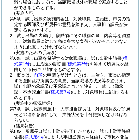
難な場合にあっては、当該職場以外の職場で実施すること
ができるものとする。
(実施内容)
第5条
試し出勤の実施内容は、対象職員、主治医、市長の指
定する医師及び所属長の意見を踏まえ、人事担当課長が決
定するものとする。
2
試し出勤の内容は、段階的にその職務の量、内容等を調整
し、対象職員に対して急に多大な負荷がかかることのない
ように配慮しなければならない。
(実施のための手続き)
第6条
試し出勤を希望する対象職員は、試し出勤申請書
(
様
式第1号
)
に主治医の診断書
(
様式第2号
)
を添えて所属長を経
由して市長に申請するものとする。
2
市長は、
前項
の申請を受けたときは、主治医、市長の指定
する医師及び所属長の意見、当該職場の状況等を踏まえ、
試し出勤の承認又は不承認について決定し、試し出勤承
認・不承認通知書
(
様式第3号
)
により対象職員に通知するも
のとする。
(実施中の状況把握)
第7条
試し出勤実施中、人事担当課長は、対象職員及び所属
長との連絡を密にして、実施状況を十分把握しなければな
らない。
(結果報告)
第8条
所属長は試し出勤が終了したときは、試し出勤実施報
告書
(
様式第4号
)
により人事担当課長を経由して市長へ報告