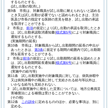
するものとする。
(試し出勤の取消し)
第9条
市長は、対象職員が試し出勤に耐えられないと認める
とき又は試し出勤が必要でないと認められるときは、主治
医及び市長の指定する医師の意見を聴き、試し出勤の承認
を取消すことができる。
2
市長は、
前項
の規定により試し出勤の承認を取消したとき
は、試し出勤承認取消通知書
(
様式第5号
)
により対象職員に
通知するものとする。
(実施期間の延長)
第10条
市長は、対象職員から試し出勤期間の延長の申出が
あったときは、
第3条
に規定する期間の範囲内で試し出勤期
間を延長することができる。
2
市長は
前項
の規定により試し出勤期間の延長を認めたとき
は、試し出勤期間延長通知書
(
様式第6号
)
により対象職員に
通知するものとする。
(実施中の給与等)
第11条
試し出勤実施中の対象職員に対しては、病気休暇中
又は病気休職中の職員に対して支給される給与等以外は、
いかなる給与も支給されない。
2
試し出勤実施中に発生した災害については、地方公務員災
害補償法による補償は受けることができない。
(その他)
第12条
この訓令
に定めるもののほか、必要な事項は、別に
定める。