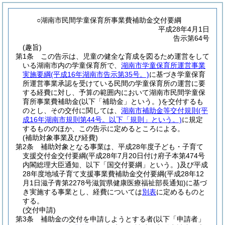
○湖南市民間学童保育所事業費補助金交付要綱
平成28年4月1日
告示第64号
(趣旨)
第1条
この告示は、児童の健全な育成を図るため運営をして
いる湖南市内の学童保育所で、
湖南市学童保育所運営事業
実施要綱
(平成16年湖南市告示第35号。)
に基づき学童保育
所運営事業承認を受けている民間の学童保育所の運営に要
する経費に対し、予算の範囲内において湖南市民間学童保
育所事業費補助金
(以下「補助金」という。)
を交付するも
のとし、その交付に関しては、
湖南市補助金等交付規則
(平
成16年湖南市規則第44号。以下「規則」という。)
に規定
するもののほか、この告示に定めるところによる。
(補助対象事業及び経費)
第2条
補助対象となる事業は、平成28年度子ども・子育て
支援交付金交付要綱
(平成28年7月20日付け府子本第474号
内閣総理大臣通知、以下「国交付要綱」という。)
及び平成
28年度地域子育て支援事業費補助金交付要綱
(平成28年12
月1日滋子青第2278号滋賀県健康医療福祉部長通知)
に基づ
き実施する事業とし、経費については
別表
に定めるものと
する。
(交付申請)
第3条
補助金の交付を申請しようとする者
(以下「申請者」