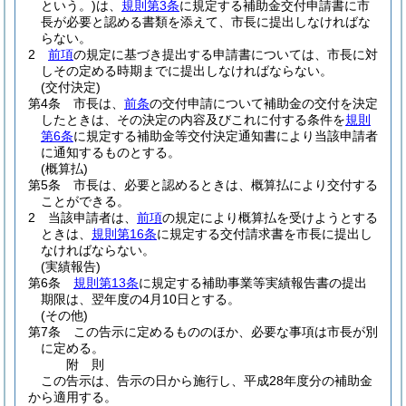
という。)
は、
規則第3条
に規定する補助金交付申請書に市
長が必要と認める書類を添えて、市長に提出しなければな
らない。
2
前項
の規定に基づき提出する申請書については、市長に対
しその定める時期までに提出しなければならない。
(交付決定)
第4条
市長は、
前条
の交付申請について補助金の交付を決定
したときは、その決定の内容及びこれに付する条件を
規則
第6条
に規定する補助金等交付決定通知書により当該申請者
に通知するものとする。
(概算払)
第5条
市長は、必要と認めるときは、概算払により交付する
ことができる。
2
当該申請者は、
前項
の規定により概算払を受けようとする
ときは、
規則第16条
に規定する交付請求書を市長に提出し
なければならない。
(実績報告)
第6条
規則第13条
に規定する補助事業等実績報告書の提出
期限は、翌年度の4月10日とする。
(その他)
第7条
この告示に定めるもののほか、必要な事項は市長が別
に定める。
附
則
この告示は、告示の日から施行し、平成28年度分の補助金
から適用する。