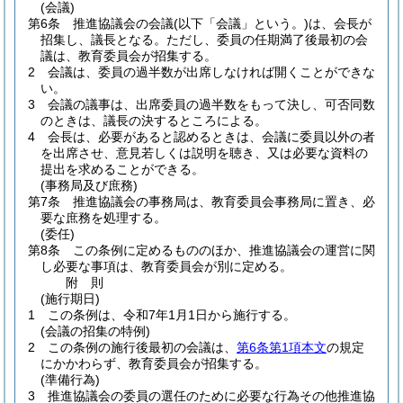
(会議)
第6条
推進協議会の会議
(以下「会議」という。)
は、会長が
招集し、議長となる。
ただし、委員の任期満了後最初の会
議は、教育委員会が招集する。
2
会議は、委員の過半数が出席しなければ開くことができな
い。
3
会議の議事は、出席委員の過半数をもって決し、可否同数
のときは、議長の決するところによる。
4
会長は、必要があると認めるときは、会議に委員以外の者
を出席させ、意見若しくは説明を聴き、又は必要な資料の
提出を求めることができる。
(事務局及び庶務)
第7条
推進協議会の事務局は、教育委員会事務局に置き、必
要な庶務を処理する。
(委任)
第8条
この条例に定めるもののほか、推進協議会の運営に関
し必要な事項は、教育委員会が別に定める。
附
則
(施行期日)
1
この条例は、令和7年1月1日から施行する。
(会議の招集の特例)
2
この条例の施行後最初の会議は、
第6条第1項本文
の規定
にかかわらず、教育委員会が招集する。
(準備行為)
3
推進協議会の委員の選任のために必要な行為その他推進協