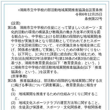
○湖南市立中学校の部活動地域展開推進協議会設置条例
令和6年12月25日
条例第22号
(設置)
第1条
湖南市立中学校の生徒にとって望ましいスポーツ・文
化的活動の環境の構築及び教職員の働き方改革の実現を図
る観点から、中学校における部活動の段階的な地域展開
(各
中学校が実施主体となり部活動として行われてきたスポー
ツ・文化芸術活動について、その実施主体を地域全体に広
げ、関係者が連携して実施していくための体制づくりをい
う。以下同じ。)
に向けた課題に総合的に取り組むため、地
方自治法
(昭和22年法律第67号)
第138条の4第3項の規定に
基づき、湖南市教育委員会
(以下「教育委員会」という。)
に湖南市立中学校の部活動地域展開推進協議会
(以下「推進
協議会」という。)
を設置する。
(所掌事務)
第2条
推進協議会は、部活動の段階的な地域展開に関する次
に掲げる事項について調査審議し、教育委員会に報告す
る。
(1)
地域展開を推進するための仕組みづくりに関するこ
と。
(2)
地域文化スポーツクラブの運営方法等に関すること。
(3)
生徒及び保護者、スポーツ・文化関係者、学校関係者