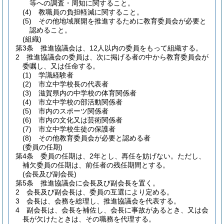
等への調査・周知に関すること。
(4)
教職員の負担軽減に関すること。
(5)
その他地域展開を推進するために教育委員会が必要と
認めること。
(組織)
第3条
推進協議会は、12人以内の委員をもって組織する。
2
推進協議会の委員は、次に掲げる者の中から教育委員会が
委嘱し、又は任命する。
(1)
学識経験者
(2)
市立中学校長の代表者
(3)
滋賀県内の中学校の体育関係者
(4)
市立中学校の部活動関係者
(5)
市内のスポーツ関係者
(6)
市内の文化又は芸術関係者
(7)
市立中学校生徒の保護者
(8)
その他教育委員会が必要と認める者
(委員の任期)
第4条
委員の任期は、2年とし、再任を妨げない。
ただし、
補欠委員の任期は、前任者の残任期間とする。
(会長及び副会長)
第5条
推進協議会に会長及び副会長を置く。
2
会長及び副会長は、委員の互選により定める。
3
会長は、会務を総理し、推進協議会を代表する。
4
副会長は、会長を補佐し、会長に事故があるとき、又は会
長が欠けたときは、その職務を代理する。