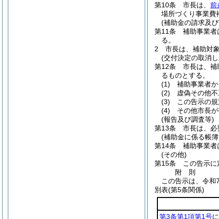
第10条
市長は、
前
場所づくり事業費
(補助金の請求及び
第11条
補助事業者
る。
2
市長は、補助対
(交付決定の取消し
第12条
市長は、補
るものとする。
(1)
補助事業者か
(2)
虚偽その他不
(3)
この告示の規
(4)
その他市長が
(報告及び調査等)
第13条
市長は、必
(補助金に係る帳簿
第14条
補助事業者
(その他)
第15条
この告示に
附
則
この告示は、令和
別表
(第5条関係)
第3条第1項第1号
に