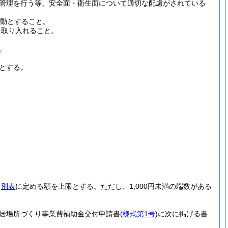
管理を行う等、安全面・衛生面について適切な配慮がされている
動とすること。
を取り入れること。
。
とする。
、
別表
に定める額を上限とする。
ただし、1,000円未満の端数がある
居場所づくり事業費補助金交付申請書
(
様式第1号
)
に次に掲げる書