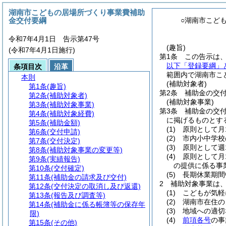
湖南市こどもの居場所づくり事業費補助
金交付要綱
○湖南市こど
令和7年4月1日 告示第47号
(趣旨)
(令和7年4月1日施行)
第1条
この告示は
以下「登録要綱」
条項目次
沿革
範囲内で湖南市こ
本則
(補助対象者)
第1条
(趣旨)
第2条
補助金の交
第2条
(補助対象者)
(補助対象事業)
第3条
(補助対象事業)
第3条
補助金の交
第4条
(補助対象経費)
に掲げるものとす
第5条
(補助金額)
(1)
原則として月
第6条
(交付申請)
(2)
市内小中学校
第7条
(交付決定)
(3)
原則として週
第8条
(補助対象事業の変更等)
(4)
原則として月
第9条
(実績報告)
の提供に係る事
第10条
(交付確定)
(5)
長期休業期間
第11条
(補助金の請求及び交付)
2
補助対象事業は
第12条
(交付決定の取消し及び返還)
(1)
こどもが気軽
第13条
(報告及び調査等)
(2)
湖南市在住の
第14条
(補助金に係る帳簿等の保存年
(3)
地域への適切
限)
(4)
前項各号
の事
第15条
(その他)