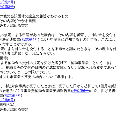
様式第2号
)
様式第3号
)
の他の当該団体の設立の趣旨がわかるもの
その内容が分かる書類
必要と認める書類
条
の規定による申請があった場合は、その内容を審査し、補助金を交付
付決定通知書
(
様式第4号
)
により申請者に通知するものとする。
この場合
を付すことができる。
審査により補助金を交付することを不適当と認めたときは、その理由を
申請者に通知しなければならない。
更等)
による補助金の交付の決定を受けた者
(以下「補助事業者」という。)
は、
し、補助金等の交付の目的の達成に支障がないと認められる変更であっ
のについては、この限りでない。
補助対象事業の変更の場合について準用する。
、補助対象事業が完了したときは、完了した日から起算して1箇月を経
の居場所づくり事業費補助金事業実績報告書
(
様式第6号
)
に次に掲げる書
書
(
様式第7号
)
様式第8号
)
書類の写し
必要と認める書類