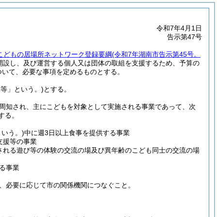
令和7年4月1日
告示第47号
こどもの居場所ネットワーク登録要綱
(令和7年湖南市告示第45号。
開設し、及び運営する個人又は団体の取組を支援するため、予算の
ついて、必要な事項を定めるものとする。
体等」という。)
とする。
周知され、主にこどもを対象として実施される事業であって、次
する。
いう。)
中に週3日以上食事を提供する事業
支援等の事業
される遊び等の体験の交流の場及び異年齢のこども同士の交流の場
る事業
、必要に応じて市の関係機関につなぐこと。