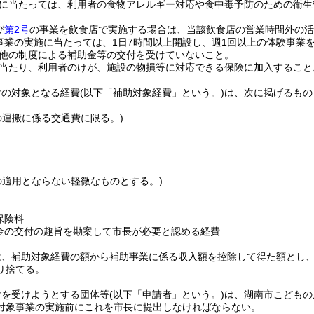
に当たっては、利用者の食物アレルギー対応や食中毒予防のための衛生
び
第2号
の事業を飲食店で実施する場合は、当該飲食店の営業時間外の活
事業の実施に当たっては、1日7時間以上開設し、週1回以上の体験事業
他の制度による補助金等の交付を受けていないこと。
当たり、利用者のけが、施設の物損等に対応できる保険に加入すること
付の対象となる経費
(以下「補助対象経費」という。)
は、次に掲げるもの
の運搬に係る交通費に限る。)
の適用とならない軽微なものとする。)
保険料
金の交付の趣旨を勘案して市長が必要と認める経費
は、補助対象経費の額から補助事業に係る収入額を控除して得た額とし
り捨てる。
付を受けようとする団体等
(以下「申請者」という。)
は、湖南市こどもの
対象事業の実施前にこれを市長に提出しなければならない。