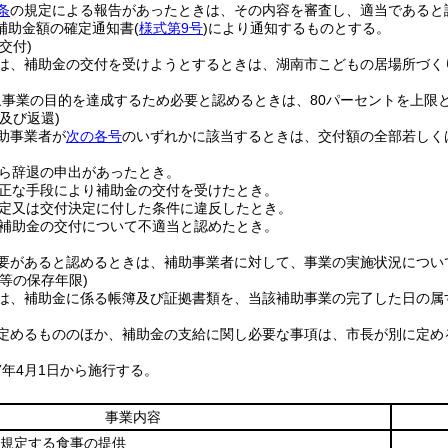
条
の規定による報告があったときは、その内容を審査し、適当であると
補助金額の確定通知書
(
様式第9号
)
により通知するものとする。
交付)
は、補助金の交付を受けようとするときは、湖南市こどもの居場所づく
象事業の目的を達成するため必要と認めるときは、80パーセントを上限
及び返還)
助事業者が
次の各号
のいずれかに該当するときは、交付額の全部若しく
ら辞退の申出があったとき。
正な手段により補助金の交付を受けたとき。
定又は交付決定に付した条件に違反したとき。
補助金の交付について不適当と認めたとき。
要があると認めるときは、補助事業者に対して、事業の実施状況につい
等の保存年限)
は、補助金に係る帳簿及び証拠書類を、当該補助事業の完了した日の属
定めるもののほか、補助金の支給に関し必要な事項は、市長が別に定め
7年4月1日から施行する。
事業内容
規定する食事の提供