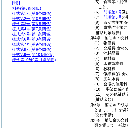
(5)
食事等の提供
附則
こと。
別表
(第5条関係)
(6)
前項第1号
及
様式第1号
(第6条関係)
(7)
前項第5号
の
様式第2号
(第6条関係)
(8)
市が実施する
様式第3号
(第6条関係)
(9)
事業の実施に
様式第4号
(第7条関係)
(補助対象経費)
様式第5号
(第7条関係)
第4条
補助金の交
様式第6号
(第9条関係)
(1)
報償費
様式第7号
(第9条関係)
(2)
交通費
(食材
様式第8号
(第9条関係)
(3)
消耗品費
様式第9号
(第10条関係)
(4)
食材費
様式第10号
(第11条関係)
(5)
印刷製本費
(6)
教材費
(7)
修繕費
(保険
(8)
光熱水費
(9)
会場の使用料
(10)
事業に係る
(11)
その他補助
(補助金額)
第5条
補助金の額
ときは、これを切
(交付申請)
第6条
補助金の交
類を添えて、補助