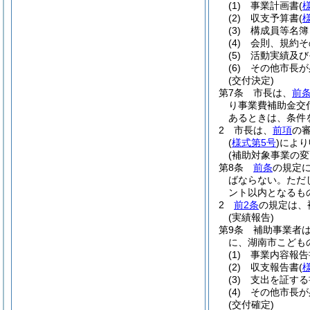
(1)
事業計画書
(
(2)
収支予算書
(
(3)
構成員等名簿
(4)
会則、規約そ
(5)
活動実績及び
(6)
その他市長が
(交付決定)
第7条
市長は、
前
り事業費補助金交
あるときは、条件
2
市長は、
前項
の
(
様式第5号
)
により
(補助対象事業の変
第8条
前条
の規定
ばならない。
ただ
ント以内となるも
2
前2条
の規定は、
(実績報告)
第9条
補助事業者は
に、湖南市こども
(1)
事業内容報告
(2)
収支報告書
(
(3)
支出を証する
(4)
その他市長が
(交付確定)