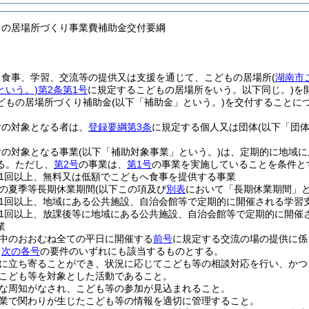
もの居場所づくり事業費補助金交付要綱
、食事、学習、交流等の提供又は支援を通じて、こどもの居場所
(
湖南市
という。)
第2条第1号
に規定するこどもの居場所をいう。以下同じ。)
を
どもの居場所づくり補助金
(以下「補助金」という。)
を交付することに
付の対象となる者は、
登録要綱第3条
に規定する個人又は団体
(以下「団
付の対象となる事業
(以下「補助対象事業」という。)
は、定期的に地域に
る。
ただし、
第2号
の事業は、
第1号
の事業を実施していることを条件と
1回以上、無料又は低額でこどもへ食事を提供する事業
の夏季等長期休業期間
(以下この項及び
別表
において「長期休業期間」と
1回以上、地域にある公共施設、自治会館等で定期的に開催される学習
1回以上、放課後等に地域にある公共施設、自治会館等で定期的に開催
業
中のおおむね全ての平日に開催する
前号
に規定する交流の場の提供に係
、
次の各号
の要件のいずれにも該当するものとする。
に立ち寄ることができ、状況に応じてこども等の相談対応を行い、かつ
こども等を対象とした活動であること。
な周知がなされ、こども等の参加が見込まれること。
業で関わりが生じたこども等の情報を適切に管理すること。