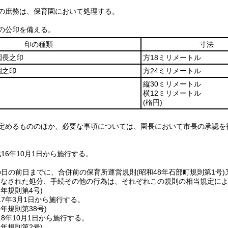
の庶務は、保育園において処理する。
の公印を備える。
印の種類
寸法
園長之印
方18ミリメートル
園之印
方24ミリメートル
縦30ミリメートル
横12ミリメートル
(楕円)
定めるもののほか、必要な事項については、園長において市長の承認を
16年10月1日から施行する。
の日の前日までに、合併前の保育所運営規則
(昭和48年石部町規則第1号)
りなされた処分、手続その他の行為は、それぞれこの規則の相当規定に
7年
規則第4号)
7年3月1日から施行する。
8年
規則第38号)
8年10月1日から施行する。
5年
規則第2号)