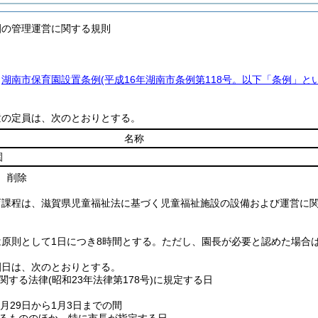
園の管理運営に関する規則
、
湖南市保育園設置条例
(平成16年湖南市条例第118号。以下「条例」と
童の定員は、次のとおりとする。
名称
園
削除
育課程は、滋賀県児童福祉法に基づく児童福祉施設の設備および運営に
。
原則として1日につき8時間とする。
ただし、園長が必要と認めた場合
園日は、次のとおりとする。
関する法律
(昭和23年法律第178号)
に規定する日
月29日から1月3日までの間