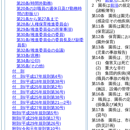
(4)
前各号
に定め
第20条
(時間外勤務)
2
園長は
前項
の規
第20条の2
(職員の週休日及び勤務時
(諸帳簿等)
間の割振り)
第10条
園長は園児
第21条から第27条まで
(感染症その他疾病
第28条
(人権保育推進委員会)
第11条
園長は園児
第29条
(推進委員会の所掌事項)
(保育認証)
第30条
(推進委員会の委員)
第12条
保育園にお
第31条
(推進委員会の委員長及び副委
(園外保育)
員長)
第13条
園長は、保
第32条
(推進委員会の会議)
(児童の事故報告)
第33条
(庶務)
第14条
園長は、児
第34条
(公印)
(1)
傷害又は死亡
第35条
(その他)
(2)
重大な非行
付 則
(3)
集団的疾病
(
付 則
(平成17年規則第4号)
(職員の事故の報告
付 則
(平成18年規則第38号)
第15条
園長は、職
付 則
(平成25年規則第2号)
(施設、設備の管理
付 則
(平成25年規則第36号)
第16条
園長は、保
付 則
(平成25年規則第38号)
2
職員は、園長の
付 則
(平成26年規則第21―2号)
(損傷及び滅失)
付 則
(平成27年規則第30号)
第17条
園長は、保
附則
(平成28年規則第5号)
(貸与)
附則
(平成29年規則第17号)
第18条
園長は、市
附則
(平成29年規則第26号)
(防災計画)
附則
(令和元年規則第10号)