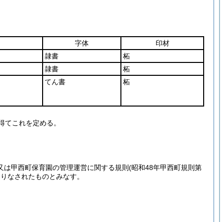
字体
印材
隷書
柘
隷書
柘
てん書
柘
得てこれを定める。
又は甲西町保育園の管理運営に関する規則
(昭和48年甲西町規則第
よりなされたものとみなす。