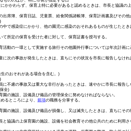
るもののほか、特に市長が指定する日
定にかかわらず、保育上特に必要があると認めるときは、市長と協議の
の出席簿、保育日誌、児童票、給食関係諸帳簿、保育計画書及びその他
)
の中で感染症にかかり、他の園児に感染のおそれあるものが生じたとき
いて所定の保育を受けた者に対して、保育証書を授与する。
育活動の一環として実施する旅行その他園外行事については年次計画に
童に次の事故が発生したときは、直ちにその状況を市長に報告しなけれ
発生のおそれがある場合を含む。)
)
員に不慮の事故又は重大な非行があったときは、速やかに市長に報告し
保全)
育園の施設、設備及び備品の管理保全に努めなければならない。
定めるところにより、
前項
の職務を分掌する。
育園の施設、設備及び備品が損傷し、又は滅失したときは、直ちにその
長と協議の上保育園の施設、設備を社会教育その他公共のために利用さ