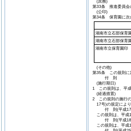
(庶務)
第33条
推進委員会
(公印)
第34条
保育園に次
湖南市立石部保育
湖南市立石部保育
湖南市立保育園印
(その他)
第35条
この規則に
付
則
(施行期日)
1
この規則は、平成
(経過措置)
2
この規則の施行
17号)
の規定によ
付
則
(平成1
この規則は、平成1
付
則
(平成1
この規則は、平成1
付
則
(平成2