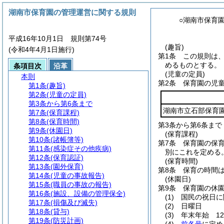
湖南市保育園の管理運営に関する規則
○湖南市保育
平成16年10月1日 規則第74号
(趣旨)
(令和4年4月1日施行)
第1条
この規則は
めるものとする。
条項目次
沿革
(児童の定員)
本則
第2条
保育園の児
第1条
(趣旨)
第2条
(児童の定員)
第3条から第6条まで
湖南市立石部保育
第7条
(保育課程)
第8条
(保育時間)
第3条から第6条まで
第9条
(休園日)
(保育課程)
第10条
(諸帳簿等)
第7条
保育園の保
第11条
(感染症その他疾病)
別にこれを定める
第12条
(保育認証)
(保育時間)
第13条
(園外保育)
第8条
保育の時間は
第14条
(児童の事故報告)
(休園日)
第15条
(職員の事故の報告)
第9条
保育園の休
第16条
(施設、設備の管理保全)
(1)
国民の祝日に
第17条
(損傷及び滅失)
(2)
日曜日
第18条
(貸与)
(3)
年末年始 12
第19条
(防災計画)