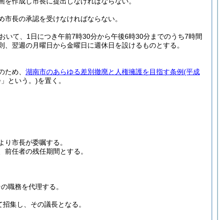
画を作成し市長に提出しなければならない。
め市長の承認を受けなければならない。
いて、1日につき午前7時30分から午後6時30分までのうち7時間
則、翌週の月曜日から金曜日に週休日を設けるものとする。
のため、
湖南市のあらゆる差別撤廃と人権擁護を目指す条例
(平成
会」という。)
を置く。
より市長が委嘱する。
、前任者の残任期間とする。
その職務を代理する。
て招集し、その議長となる。