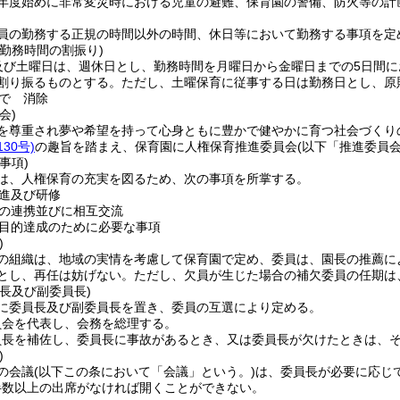
年度始めに非常変災時における児童の避難、保育園の警備、防火等の計
員の勤務する正規の時間以外の時間、休日等において勤務する事項を定
勤務時間の割振り)
及び土曜日は、週休日とし、勤務時間を月曜日から金曜日までの5日間にお
を割り振るものとする。
ただし、土曜保育に従事する日は勤務日とし、原
で
消除
会)
を尊重され夢や希望を持って心身ともに豊かで健やかに育つ社会づくり
30号)
の趣旨を踏まえ、保育園に人権保育推進委員会
(以下「推進委員
事項)
は、人権保育の充実を図るため、次の事項を所掌する。
進及び研修
の連携並びに相互交流
目的達成のために必要な事項
)
の組織は、地域の実情を考慮して保育園で定め、委員は、園長の推薦に
とし、再任は妨げない。
ただし、欠員が生じた場合の補欠委員の任期は
長及び副委員長)
に委員長及び副委員長を置き、委員の互選により定める。
員会を代表し、会務を総理する。
員長を補佐し、委員長に事故があるとき、又は委員長が欠けたときは、
)
の会議
(以下この条において「会議」という。)
は、委員長が必要に応じ
半数以上の出席がなければ開くことができない。