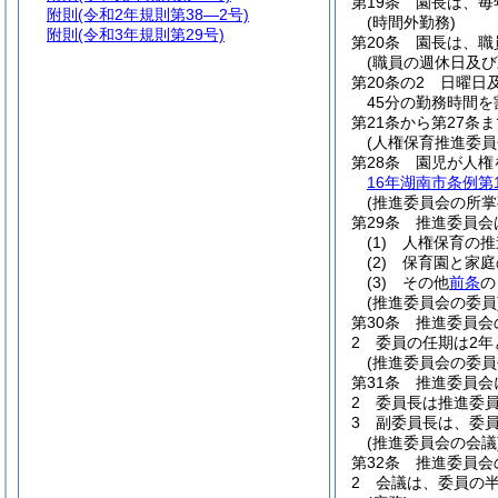
第19条
園長は、毎
附則
(令和2年規則第38―2号)
(時間外勤務)
附則
(令和3年規則第29号)
第20条
園長は、職
(職員の週休日及び
第20条の2
日曜日
45分の勤務時間
第21条から第27条ま
(人権保育推進委員
第28条
園児が人権
16年湖南市条例第1
(推進委員会の所掌
第29条
推進委員会
(1)
人権保育の推
(2)
保育園と家庭
(3)
その他
前条
の
(推進委員会の委員
第30条
推進委員会
2
委員の任期は2年
(推進委員会の委員
第31条
推進委員会
2
委員長は推進委
3
副委員長は、委
(推進委員会の会議
第32条
推進委員会
2
会議は、委員の