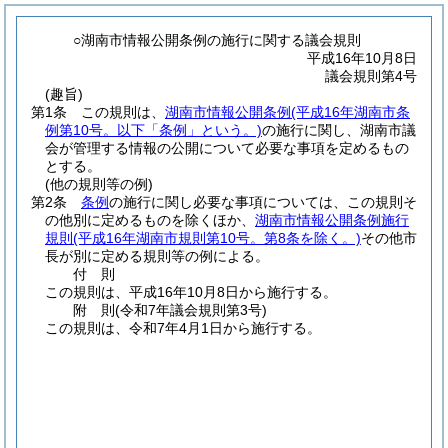
○湖南市情報公開条例の施行に関する議会規則
平成16年10月8日
議会規則第4号
(趣旨)
第1条
この規則は、
湖南市情報公開条例
(平成16年湖南市条
例第10号。以下「条例」という。)
の施行に関し、湖南市議
会が管理する情報の公開について必要な事項を定めるもの
とする。
(他の規則等の例)
第2条
条例
の施行に関し必要な事項については、この規則そ
の他別に定めるものを除くほか、
湖南市情報公開条例施行
規則
(平成16年湖南市規則第10号。第8条を除く。)
その他市
長が別に定める規則等の例による。
付
則
この規則は、平成16年10月8日から施行する。
附
則
(令和7年
議会規則第3号)
この規則は、令和7年4月1日から施行する。