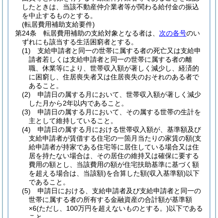
したときは、当該不動産仲介業者等が関わる給付金の振込
を中止するものとする。
(転居費用補助支給要件)
第24条
転居費用補助の支給対象となる者は、
次の各号
のい
ずれにも該当する生活困窮者とする。
(1)
支給申請者と同一の世帯に属する者の死亡又は支給申
請者若しくは支給申請者と同一の世帯に属する者の離
職、休業等により、世帯収入額が著しく減少し、経済的
に困窮し、住居喪失者又は住居喪失のおそれのある者で
あること。
(2)
申請日の属する月において、世帯収入額が著しく減少
した月から2年以内であること。
(3)
申請日の属する月において、その属する世帯の生計を
主として維持していること。
(4)
申請日の属する月における世帯収入額が、基準額及び
支給申請者が賃借する住宅の一箇月当たりの家賃の額
(支
給申請者が持家である住宅等に居住している場合又は住
居を持たない場合は、その居住の維持又は確保に要する
費用の額とし、当該費用の額が住宅扶助基準に基づく額
を超える場合は、当該額)
を合算した額
(収入基準額)
以下
であること。
(5)
申請日における、支給申請者及び支給申請者と同一の
世帯に属する者の所有する金融資産の合計額が基準額
×6
(ただし、100万円を超えないものとする。)
以下である
こと。