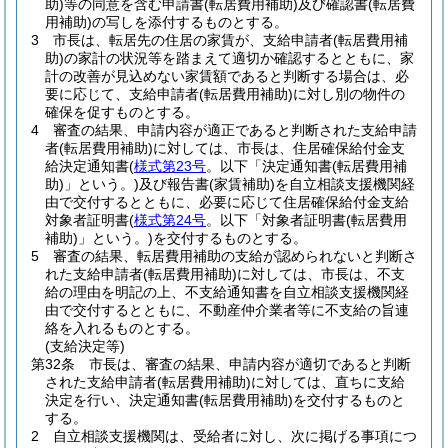
助)
等の同意を含む申請書
(転居費用補助)
及び確認書
(転居費
用補助)
の写しを添付するものとする。
3
市長は、転居先の住居の家賃が、支給申請者
(転居費用補
助)
の家計の状況等を踏まえて適切か確認するとともに、家
計の改善が見込めない家賃額であると判断する場合は、必
要に応じて、支給申請者
(転居費用補助)
に対し別の物件の
確保を促すものとする。
4
審査の結果、申請内容が適正であると判断された支給申請
者
(転居費用補助)
に対しては、市長は、住居確保給付金支
給決定通知書
(
様式第23号
。以下「決定通知書
(転居費用補
助)
」という。)
及び報告書
(家賃補助)
を自立相談支援機関経
由で交付するとともに、必要に応じて住居確保給付金支給
対象者証明書
(
様式第24号
。以下「対象者証明書
(転居費用
補助)
」という。)
を交付するものとする。
5
審査の結果、転居費用補助の支給が認められないと判断さ
れた支給申請者
(転居費用補助)
に対しては、市長は、不支
給の理由を明記の上、不支給通知書を自立相談支援機関経
由で交付するとともに、不動産仲介業者等に不支給の旨連
絡を入れるものとする。
(支給決定等)
第32条
市長は、審査の結果、申請内容が適切であると判断
された支給申請者
(転居費用補助)
に対しては、直ちに支給
決定を行い、決定通知書
(転居費用補助)
を交付するものと
する。
2
自立相談支援機関は、受給者に対し、次に掲げる事項につ