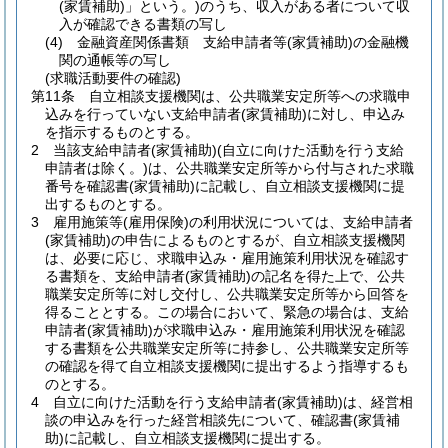
(家賃補助)
」という。)
のうち、収入がある者について収
入が確認できる書類の写し
(4)
金融資産関係書類 支給申請者等
(家賃補助)
の金融機
関の通帳等の写し
(求職活動要件の確認)
第11条
自立相談支援機関は、公共職業安定所等への求職申
込みを行っていない支給申請者
(家賃補助)
に対し、申込み
を指示するものとする。
2
当該支給申請者
(家賃補助)
(自立に向けた活動を行う支給
申請者は除く。)
は、公共職業安定所等から付与された求職
番号を確認書
(家賃補助)
に記載し、自立相談支援機関に提
出するものとする。
3
雇用施策等
(雇用保険)
の利用状況については、支給申請者
(家賃補助)
の申告によるものとするが、自立相談支援機関
は、必要に応じ、求職申込み・雇用施策利用状況を確認す
る書類を、支給申請者
(家賃補助)
の記名を得た上で、公共
職業安定所等に対し交付し、公共職業安定所等から回答を
得ることとする。
この場合において、緊急の場合は、支給
申請者
(家賃補助)
が求職申込み・雇用施策利用状況を確認
する書類を公共職業安定所等に持参し、公共職業安定所等
の確認を得て自立相談支援機関に提出するよう指導するも
のとする。
4
自立に向けた活動を行う支給申請者
(家賃補助)
は、経営相
談の申込みを行った経営相談先について、確認書
(家賃補
助)
に記載し、自立相談支援機関に提出する。