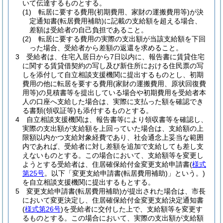
いて伝達するものとする。
(1)
転居に要する費用
(初期費用、家財の運搬費用等)
が決
定通知書
(転居費用補助)
に記載の支給額を超える場合、
差額は受給者の自己負担であること。
(2)
転居に要する費用の実際の支出額が当該支給額を下回
った場合、受給者から差額の返還を求めること。
3
受給者は、住宅入居日から7日以内に、報告書に賃貸住宅
に関する賃貸借契約の写し及び新住所における住民票の写
しを添付して自立相談支援機関に提出するものとし、初期
費用の他に転居を要する費用
(家財の運搬費用、原状回復費
用等)
の見積書等を提出している場合や初期費用を受給者本
人の口座へ支給した場合は、実際に支払った額を確認でき
る書類
(領収証等)
も添付するものとする。
4
自立相談支援機関は、報告書等により領収書等を確認し、
実際の支出額が支給額を上回っていた場合は、支給額の上
限額以内かつ支給対象経費であり、社会通念上妥当な範囲
内であれば、受給者に対し差額を追加で支給しても差し支
えないものとする。
この場合において、支給額等を変更し
ようとする受給者は、住居確保給付金変更支給申請書
(
様式
第25号
。以下「変更支給申請書
(転居費用補助)
」という。)
を自立相談支援機関に提出するもとする。
5
変更支給申請書
(転居費用補助)
が提出された場合は、市長
において変更決定し、住居確保給付金変更支給決定通知書
(
様式第26号
)
を受給者に交付した上で、支給額等を変更す
るものとする。
この場合において、実際の支出額が支給額