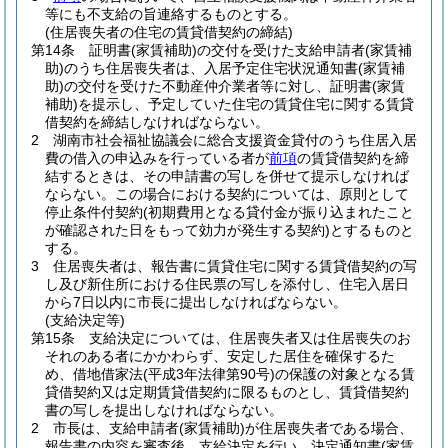
等にも不支給の旨連絡するものとする。
(住居喪失者の住宅の賃貸借契約の締結)
第14条
証明書
(家賃補助)
の交付を受けた支給申請者
(家賃補
助)
のうち住居喪失者は、入居予定住宅状況通知書
(家賃補
助)
の交付を受けた不動産仲介業者等に対し、証明書
(家賃
補助)
を提示し、予定していた住宅の賃貸住宅に関する賃貸
借契約を締結しなければならない。
2
湖南市社会福祉協議会に総合支援資金貸付のうち住居入居
費の借入の申込みを行っている者が
前項
の賃貸借契約を締
結するときは、その申請書の写しを併せて提示しなければ
ならない。
この場合における契約については、原則として
停止条件付契約
(初期費用となる貸付金が振り込まれたこと
が確認された日をもって効力が発生する契約)
とするものと
する。
3
住居喪失者は、報告書に賃貸住宅に関する賃貸借契約の写
し及び新住所における住民票の写しを添付し、住宅入居日
から7日以内に市長に提出しなければならない。
(支給決定等)
第15条
支給決定については、住居喪失者又は住居喪失のお
それのある者にかかわらず、安定した居住を確保するた
め、借地借家法
(平成3年法律第90号)
の保護の対象となる賃
貸借契約又は定期賃貸借契約に限るものとし、賃貸借契約
書の写しを提出しなければならない。
2
市長は、支給申請者
(家賃補助)
が住居喪失者である場合、
報告書の内容を審査後、支給決定を行い、決定通知書
(家賃