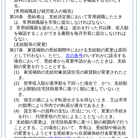
賃料の支払いに充てられていることを確認するものとす
る。
(常用就職及び就労収入の報告)
第16条
受給者は、支給決定後において常用就職したとき
は、常用就職届を市長に提出しなければなない。
2
常用就職届を提出した者は、提出を行った月以降、収入額
を確認することができる書類を毎月市長に提出しなければ
なない。
(支給額等の変更)
第17条
家賃補助の受給期間中における支給額の変更は原則
として行わない。
ただし、
次の各号
のいずれかに該当する
場合において、受給者から変更申請があったときは、支給
額の変更を行うこととする。
(1)
家賃補助の支給対象賃貸住宅の家賃額が変更されたと
き。
(2)
世帯収入額が基準額を下回った場合で、かつ、支給額
が上限額
(住宅扶助基準に基づく額)
に達していないと
き。
(3)
借主の責によらず転居せざるを得ないとき、又は市等
の指導により市内での転居が適当であるとき。
(4)
貸主等への賃料の支払い方法について、変更の手続き
を行い、代理受領の方法によることとなったとき。
2
支給額の変更は、住宅扶助基準に基づく額の範囲内で行う
こととする。
この場合において、市長は、受給額や振込先
の変更をしようとする受給者から住居確保給付金変更支給