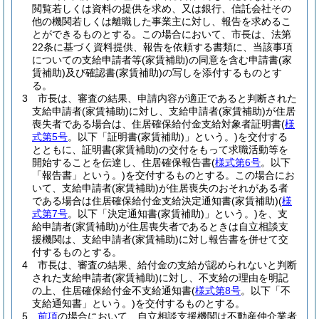
閲覧若しくは資料の提供を求め、又は銀行、信託会社その
他の機関若しくは離職した事業主に対し、報告を求めるこ
とができるものとする。
この場合において、市長は、法第
22条に基づく資料提供、報告を依頼する書類に、当該事項
についての支給申請者等
(家賃補助)
の同意を含む申請書
(家
賃補助)
及び確認書
(家賃補助)
の写しを添付するものとす
る。
3
市長は、審査の結果、申請内容が適正であると判断された
支給申請者
(家賃補助)
に対し、支給申請者
(家賃補助)
が住居
喪失者である場合は、住居確保給付金支給対象者証明書
(
様
式第5号
。以下「証明書
(家賃補助)
」という。)
を交付する
とともに、証明書
(家賃補助)
の交付をもって求職活動等を
開始することを伝達し、住居確保報告書
(
様式第6号
。以下
「報告書」という。)
を交付するものとする。
この場合にお
いて、支給申請者
(家賃補助)
が住居喪失のおそれがある者
である場合は住居確保給付金支給決定通知書
(家賃補助)
(
様
式第7号
。以下「決定通知書
(家賃補助)
」という。)
を、支
給申請者
(家賃補助)
が住居喪失者であるときは自立相談支
援機関は、支給申請者
(家賃補助)
に対し報告書を併せて交
付するものとする。
4
市長は、審査の結果、給付金の支給が認められないと判断
された支給申請者
(家賃補助)
に対し、不支給の理由を明記
の上、住居確保給付金不支給通知書
(
様式第8号
。以下「不
支給通知書」という。)
を交付するものとする。
5
前項
の場合において、自立相談支援機関は不動産仲介業者