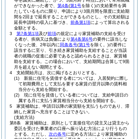
等を誠実に継続し、かつ、3箇月終了時点において常用就職
ができなかった者で、
第4条
(
第1号
を除く)
の支給要件を満
たしているものに限り、申請により3箇月間を限度に支給期
間を2回まで延長することができるものとし、その支給額は
延長申請時の収入に基づき、
前条第1項
によって算出される
金額とする。
3
第7条第1項
及び
前項
の規定により家賃補助の支給を受け
る者が、疾病又は負傷により
第4条第6号
の要件に該当しな
くなった後、2年以内に
同条各号
(
第1号
を除く。)
の要件に
該当するに至り、引き続き家賃補助を支給することが当該
者の就職の促進に必要であると認められるときは、家賃補
助を支給する。
この場合において、支給期間は合算して9箇
月を超えない期間とする。
4
支給開始月は、次に掲げるとおりとする。
(1)
新規に住宅を賃借する者については、入居契約に際し
て初期費用として支払を要する家賃の翌月以降の賃料相
当分から支給を開始する。
(2)
現に住宅を賃借している者については、支給申請日の
属する月に支払う家賃相当分から支給を開始する。
5
家賃補助は、申請日以降の家賃額を支払うものであり、滞
納した家賃へ充当することはできない。
(支給方法)
第8条
家賃補助は、原則として直接住宅の貸主又は貸主から
委託を受けた事業者の口座へ振り込む方法により行うもの
とする。
ただし、
次の各号
に定める方法により家賃補助の