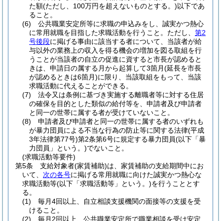
た額
(ただし、100万円を超えないものとする。)
以下であ
ること。
(6)
公共職業安定所等に求職の申込みをし、誠実かつ熱心
に常用就職を目指した求職活動を行うこと。
ただし、
第2
号後段
に掲げる事由に該当する者について、当該者が給
与以外の業務上の収入を得る機会の増加を図る取組を行
うことが当該者の自立の促進に資すると市長が認めると
きは、申請日の属する月から起算して3箇月
(延長を市長
が認めるときは6箇月)
に限り、当該取組をもって、当該
求職活動に代えることができる。
(7)
法令又は条例に基づき実施する離職者等に対する住居
の確保を目的とした類似の給付等を、申請者及び申請者
と同一の世帯に属する者が受けていないこと。
(8)
申請者及び申請者と同一の世帯に属する者のいずれも
が暴力団員による不当な行為の防止等に関する法律
(平成
3年法律第77号)
第2条第6号に規定する暴力団員
(以下「暴
力団員」という。)
でないこと。
(求職活動等要件)
第5条
支給対象者
(家賃補助)
は、家賃補助の支給期間中にお
いて、
次の各号
に掲げる常用就職に向けた誠実かつ熱心な
求職活動等
(以下「求職活動等」という。)
を行うこととす
る。
(1)
毎月4回以上、自立相談支援機関の面接等の支援を受
けること。
(2)
毎月2回以上、公共職業安定所で職業相談を受け安定