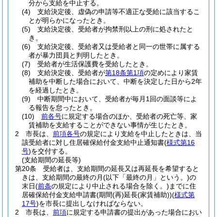
分から支給を中止する。
(4)
支給決定後、虚偽の申請等不適正な受給に該当するこ
とが明らかになったとき。
(5)
支給決定後、受給者が拘禁刑以上の刑に処されたと
き。
(6)
支給決定後、受給者又は受給者と同一の世帯に属する
者が暴力団員と判明したとき。
(7)
受給者が生活保護費を受給したとき。
(8)
支給決定後、受給者が
第18条第1項
の定めにより家賃
補助を中断した場合において、中断を決定した日から2年
を経過したとき。
(9)
中断期間中において、受給者が毎月1回の面談等によ
る報告を怠ったとき。
(10)
前各号
に規定する場合のほか、受給者の死亡等、家
賃補助を支給することができない事情が生じたとき。
2
市長は、
前項各号
の規定により支給を中止したときは、当
該受給者に対し住居確保給付金支給中止通知書
(
様式第16
号
)
を交付する。
(支給期間の延長等)
第20条
受給者は、支給期間の延長又は再延長を希望すると
きは、支給期間の最終の月
(以下「最終の月」という。)
の
末日
(
前条
の規定により中止される場合を除く。)
までに住
居確保給付金支給申請書
(期間
(再)
延長
(家賃補助)
)
(
様式第
17号
)
を市長に提出しなければならない。
2
市長は、
前項
に規定する申請書の提出があった場合におい