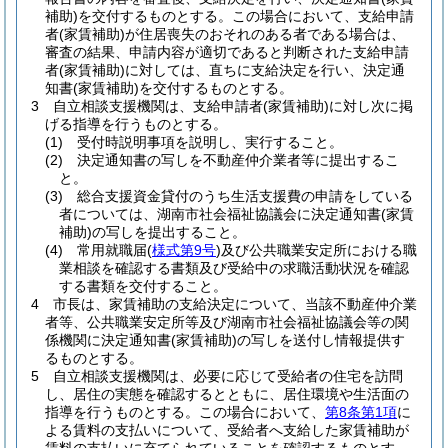
補助)
を交付するものとする。
この場合において、支給申請
者
(家賃補助)
が住居喪失のおそれのある者である場合は、
審査の結果、申請内容が適切であると判断された支給申請
者
(家賃補助)
に対しては、直ちに支給決定を行い、決定通
知書
(家賃補助)
を交付するものとする。
3
自立相談支援機関は、支給申請者
(家賃補助)
に対し次に掲
げる指導を行うものとする。
(1)
受付時説明事項を説明し、実行すること。
(2)
決定通知書の写しを不動産仲介業者等に提出するこ
と。
(3)
総合支援資金貸付のうち生活支援費の申請をしている
者については、湖南市社会福祉協議会に決定通知書
(家賃
補助)
の写しを提出すること。
(4)
常用就職届
(
様式第9号
)
及び公共職業安定所における職
業相談を確認する書類及び受給中の求職活動状況を確認
する書類を交付すること。
4
市長は、家賃補助の支給決定について、当該不動産仲介業
者等、公共職業安定所等及び湖南市社会福祉協議会等の関
係機関に決定通知書
(家賃補助)
の写しを送付し情報提供す
るものとする。
5
自立相談支援機関は、必要に応じて受給者の住宅を訪問
し、居住の実態を確認するとともに、居住環境や生活面の
指導を行うものとする。
この場合において、
第8条第1項
に
よる賃料の支払いについて、受給者へ支給した家賃補助が