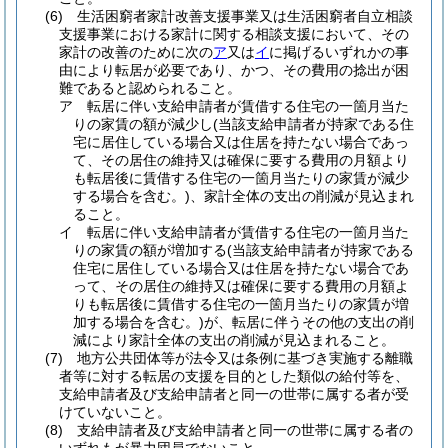
(6)
生活困窮者家計改善支援事業又は生活困窮者自立相談
支援事業における家計に関する相談支援において、その
家計の改善のために次の
ア
又は
イ
に掲げるいずれかの事
由により転居が必要であり、かつ、その費用の捻出が困
難であると認められること。
ア
転居に伴い支給申請者が賃借する住宅の一箇月当た
りの家賃の額が減少し
(当該支給申請者が持家である住
宅に居住している場合又は住居を持たない場合であっ
て、その居住の維持又は確保に要する費用の月額より
も転居後に賃借する住宅の一箇月当たりの家賃が減少
する場合を含む。)
、家計全体の支出の削減が見込まれ
ること。
イ
転居に伴い支給申請者が賃借する住宅の一箇月当た
りの家賃の額が増加する
(当該支給申請者が持家である
住宅に居住している場合又は住居を持たない場合であ
って、その居住の維持又は確保に要する費用の月額よ
りも転居後に賃借する住宅の一箇月当たりの家賃が増
加する場合を含む。)
が、転居に伴うその他の支出の削
減により家計全体の支出の削減が見込まれること。
(7)
地方公共団体等が法令又は条例に基づき実施する離職
者等に対する転居の支援を目的とした類似の給付等を、
支給申請者及び支給申請者と同一の世帯に属する者が受
けていないこと。
(8)
支給申請者及び支給申請者と同一の世帯に属する者の