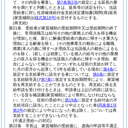
て、その内容を審査し、
第7条第2項
の規定による延長の要
件を満たすと判断したときは、延長等の決定を行い、当該
受給者に対し住居確保給付金支給決定通知書
(期間
(再)
延長
(家賃補助)
)
(
様式第18号
)
を交付するものとする。
(再支給)
第21条
受給者が家賃補助の受給期間中又は受給期間の終了
後に、常用就職又は給与その他の業務上の収入を得る機会
が増加した後、新たに解雇
(受給者の責めに帰すべき重大な
理由による解雇を除く。)
その他事業主の都合による離職、
廃業
(本人の責に帰すべき理由又は当該個人の都合によるも
のを除く。)
若しくは就業している個人の給与その他の業務
上の収入を得る機会が当該個人の責めに帰すべき理由、都
合によらないで減少し、かついずれも従前の支給が終了し
た月の翌月から起算して1年を経過している場合に
第4条
に
規定する支給要件に該当する者については、
第6条
に規定す
る支給額等及び
第7条
に規定する支給期間等により、家賃補
助を再支給することができるものとする。
再支給に係る支
給申請を受け付けるときは、申請者は上記の内容に該当し
ている旨を確認書
(家賃補助)
により誓約しなければならな
い。
ただし、従前の受給中に
第19条
に規定する給付金の不
支給項目に該当したことにより中止となった者
(
同条第1項
第3号
の規定により中止になった者は除く。)
については再
支給することができないものとする。
(不適正受給への対応)
第22条
市長は、家賃補助の受給後に、虚偽の申請等不適正