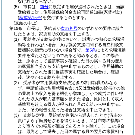
なければならない。
(5)
市長は、
前号
に規定する届が提出されたときは、当該
受給者に対し住居確保給付金支給再開通知書
(家賃補助)
(
様式第15号
)
を交付するものとする。
(支給の中止)
第19条
市長は、受給者が
次の各号
のいずれかの要件に該当
したときは、家賃補助の支給を中止する。
(1)
受給者が支給決定後において、誠実かつ熱心に求職活
動等を行わない場合、又は就労支援に関する自立相談支
援機関の指示に従わない場合等で、
第5条
による求職活動
要件を満たさないものであると認めるとき。
この場合
は、原則として当該事実を確認した日の属する月の翌月
の家賃相当分から支給を中止するものとし、住居補助の
支給がなされた後に当該事実を確認した場合は、確認
後、速やかに支給を中止する。
(2)
受給者が常用就職
(支給決定後の常用就職のみなら
ず、申請前後の常用就職も含む)
又は受給者の給与その他
の業務上の収入を得る機会が増加し、かつ就労に伴い得
られた収入が収入基準額を超えた場合、原則として収入
基準額を超える収入が得られた月の支給から中止する。
また、その報告を怠った場合は支給を中止できる。
(3)
支給決定後、受給者が住宅から退去したとき
(借主の
責によらず転居せざるを得ないとき、又は市等の指導に
より市内での転居が適当であるときを除く。)
。
この場合
は、原則として退去した日の属する月の翌月の家賃相当