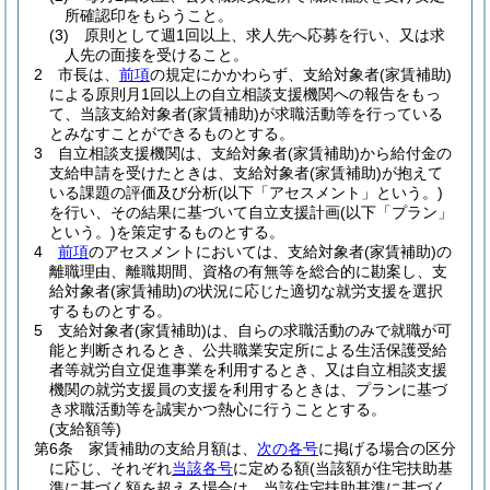
所確認印をもらうこと。
(3)
原則として週1回以上、求人先へ応募を行い、又は求
人先の面接を受けること。
2
市長は、
前項
の規定にかかわらず、支給対象者
(家賃補助)
による原則月1回以上の自立相談支援機関への報告をもっ
て、当該支給対象者
(家賃補助)
が求職活動等を行っている
とみなすことができるものとする。
3
自立相談支援機関は、支給対象者
(家賃補助)
から給付金の
支給申請を受けたときは、支給対象者
(家賃補助)
が抱えて
いる課題の評価及び分析
(以下「アセスメント」という。)
を行い、その結果に基づいて自立支援計画
(以下「プラン」
という。)
を策定するものとする。
4
前項
のアセスメントにおいては、支給対象者
(家賃補助)
の
離職理由、離職期間、資格の有無等を総合的に勘案し、支
給対象者
(家賃補助)
の状況に応じた適切な就労支援を選択
するものとする。
5
支給対象者
(家賃補助)
は、自らの求職活動のみで就職が可
能と判断されるとき、公共職業安定所による生活保護受給
者等就労自立促進事業を利用するとき、又は自立相談支援
機関の就労支援員の支援を利用するときは、プランに基づ
き求職活動等を誠実かつ熱心に行うこととする。
(支給額等)
第6条
家賃補助の支給月額は、
次の各号
に掲げる場合の区分
に応じ、それぞれ
当該各号
に定める額
(当該額が住宅扶助基
準に基づく額を超える場合は、当該住宅扶助基準に基づく