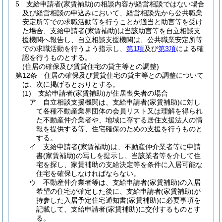
5
支給申請者
(家賃補助)
の相談内容が経営相談ではない場合
及び経営相談の申込みにおいて、経営相談先から公共職業
安定所等での求職活動等を行うことが適当と助言等を受け
た場合、支給申請者
(家賃補助)
は当該助言等を自立相談支
援機関へ報告し、自立相談支援機関は、公共職業安定所等
での求職活動を行うよう指示し、
第1項
及び
第3項
による確
認を行うものとする。
(住居の確保及び賃貸住宅の貸主等との調整)
第12条
住居の確保及び賃貸住宅の貸主等との調整について
は、次に掲げるとおりとする。
(1)
支給申請者
(家賃補助)
が住居喪失者の場合
ア
自立相談支援機関は、支給申請者
(家賃補助)
に対し
て各種不動産業界団体の会員リスト又は理解を得られ
た不動産仲介業者や、地域に存する居住支援法人の情
報を提供する等、住宅確保のための支援を行うものと
する。
イ
支給申請者
(家賃補助)
は、不動産仲介業者等に申請
書
(家賃補助)
の写しを提示し、当該業者等を介して住
宅を探し、家賃補助の支給決定等を条件に入居可能な
住宅を確保しなければならない。
ウ
不動産仲介業者等は、支給申請者
(家賃補助)
の入居
希望の住宅が確定した後に、支給申請者
(家賃補助)
が
持参した入居予定住宅通知書
(家賃補助)
に必要事項を
記載して、支給申請者
(家賃補助)
に交付するものとす
る。