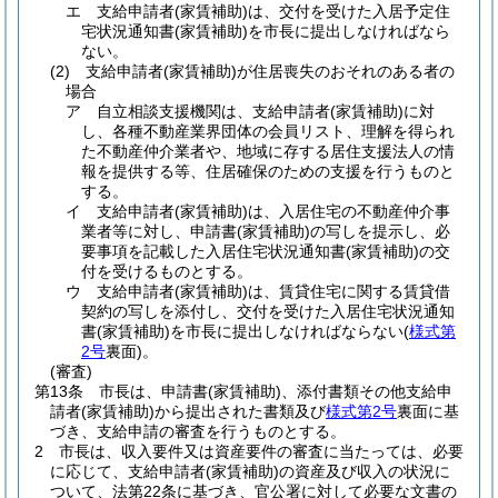
エ
支給申請者
(家賃補助)
は、交付を受けた入居予定住
宅状況通知書
(家賃補助)
を市長に提出しなければなら
ない。
(2)
支給申請者
(家賃補助)
が住居喪失のおそれのある者の
場合
ア
自立相談支援機関は、支給申請者
(家賃補助)
に対
し、各種不動産業界団体の会員リスト、理解を得られ
た不動産仲介業者や、地域に存する居住支援法人の情
報を提供する等、住居確保のための支援を行うものと
する。
イ
支給申請者
(家賃補助)
は、入居住宅の不動産仲介事
業者等に対し、申請書
(家賃補助)
の写しを提示し、必
要事項を記載した入居住宅状況通知書
(家賃補助)
の交
付を受けるものとする。
ウ
支給申請者
(家賃補助)
は、賃貸住宅に関する賃貸借
契約の写しを添付し、交付を受けた入居住宅状況通知
書
(家賃補助)
を市長に提出しなければならない
(
様式第
2号
裏面)
。
(審査)
第13条
市長は、申請書
(家賃補助)
、添付書類その他支給申
請者
(家賃補助)
から提出された書類及び
様式第2号
裏面に基
づき、支給申請の審査を行うものとする。
2
市長は、収入要件又は資産要件の審査に当たっては、必要
に応じて、支給申請者
(家賃補助)
の資産及び収入の状況に
ついて、法第22条に基づき、官公署に対して必要な文書の