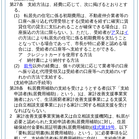
第27条
支給方法は、経費に応じて、次に掲げるとおりとす
る。
(1)
転居先の住宅に係る初期費用は、不動産仲介業者等の
口座へ振り込む代理受領とする
(受給者を経ずに確実に賃
貸住宅の貸主に支払われることが確保できる場合は、口
座振込の方法に限らない。)
。
ただし、受給者が
ア
又は
イ
の方法により転居先の住宅に係る初期費用を支払うこと
となっている場合であって、市長が特に必要と認める場
合には、受給者の口座等へ支給することができる。
ア
クレジットカードを使用する方法
イ
納付書により納付する方法
(2)
前号
以外の経費は、個々の状況に応じて業者等の口座
へ振り込む代理受領又は受給者の口座等への支給のいず
れかの方法で支給する。
(支給申請の手続等)
第28条
転居費用補助の支給を受けようとする者
(以下「支給
申請者
(転居費用補助)
」という。)
は、家計改善支援事業実
施者において、生活困窮者家計改善支援事業による支援又
は自立相談支援事業における家計に関する相談支援を受け
なればならない。
2
家計改善支援事業実施者又は自立相談支援機関は、転居が
必要と認められた支給申請者
(転居費用補助)
に対し、住居
確保給付金要転居証明書
(転居費用補助)
(
様式第19号
。以下
「要転居証明書
(転居費用補助)
」という。)
に必要事項を記
載して、支給申請者
(転居費用補助)
に交付し、支給申請者