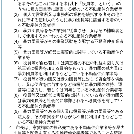
る者その他これに準ずる者
(以下「役員等」という。)
の
うちに暴力団員等に該当する者のいる不動産仲介業者等
(2)
個人で営業所又は事務所の業務を統括する者その他こ
れに準ずる使用人のうちに暴力団員等に該当する者のい
る不動産仲介業者等
(3)
暴力団員等をその業務に従事させ、又はその補助者と
して使用するおそれのある不動産仲介業者等
(4)
暴力団員等がその事業活動を支配する不動産仲介業者
等
(5)
暴力団員等が経営に実質的に関与している不動産仲介
業者等
(6)
役員等が自己若しくは第三者の不正の利益を図り又は
第三者に損害を加える目的をもって、暴力団の威力又は
暴力団員等を利用するなどしている不動産仲介業者等
(7)
役員等が暴力団又は暴力団員等に対して資金等を供給
し、又は便宜を供与するなど積極的に暴力団の維持、運
営等に協力し、若しくは関与している不動産仲介業者等
(8)
役員等又は経営に実質的に関与している者が暴力団又
は暴力団員等と社会的に非難されるべき関係を有してい
る不動産仲介業者等
(9)
暴力団員等である個人又は役員等が暴力団員等である
法人を、その事実を知りながら不当に利用するなどして
いる不動産仲介業者等
4
市長は、家賃補助の振込先である不動産仲介業者等が暴力
団員等と関係を有する不動産仲介業者等であることを確認