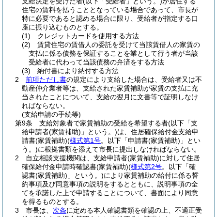
支給決定を受けた者
(以下「受給者」という。)
が居住する
住宅の賃料を払うこととなっている場合であって、市長が
特に必要であると認める場合に限り、受給者が指定する口
座に振り込むものとする。
(1)
クレジットカードを使用する方法
(2)
賃貸住宅の賃借人の委託を受けて当該賃借人の家賃の
支払に係る債務を保証することを業として行う者が当該
受給者に代わって当該債務の弁済をする方法
(3)
納付書により納付する方法
2
前項ただし書
の規定により支給した場合は、受給者又は不
動産仲介業者等は、支給された家賃補助が家賃の支払に充
当されたことについて、支給の翌月に文書等で証明しなけ
ればならない。
(支給申請の手続等)
第9条
支給対象者で家賃補助の受給を希望する者
(以下「支
給申請者
(家賃補助)
」という。)
は、住居確保給付金支給申
請書
(家賃補助)
(
様式第1号
。以下「申請書
(家賃補助)
」とい
う。)
に根拠書類を添えて市長に提出しなければならない。
2
自立相談支援機関は、支給申請者
(家賃補助)
に対して住居
確保給付金申請時確認書
(家賃補助)
(
様式第2号
。以下「確
認書
(家賃補助)
」という。)
により家賃補助の給付に係る誓
約事項及び同意事項の説明をするとともに、説明事項の全
てを承諾した上で申請することについて、書面により同意
を得るものとする。
3
市長は、
次条
に定める本人確認書類を確認の上、不適正受