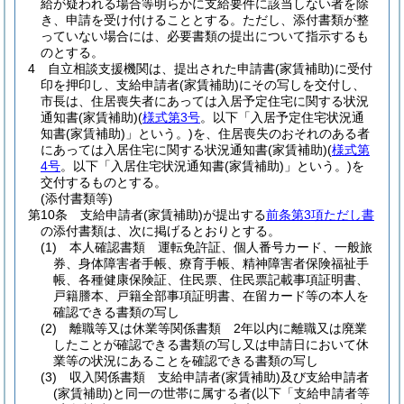
給が疑われる場合等明らかに支給要件に該当しない者を除
き、申請を受け付けることとする。
ただし、添付書類が整
っていない場合には、必要書類の提出について指示するも
のとする。
4
自立相談支援機関は、提出された申請書
(家賃補助)
に受付
印を押印し、支給申請者
(家賃補助)
にその写しを交付し、
市長は、住居喪失者にあっては入居予定住宅に関する状況
通知書
(家賃補助)
(
様式第3号
。以下「入居予定住宅状況通
知書
(家賃補助)
」という。)
を、住居喪失のおそれのある者
にあっては入居住宅に関する状況通知書
(家賃補助)
(
様式第
4号
。以下「入居住宅状況通知書
(家賃補助)
」という。)
を
交付するものとする。
(添付書類等)
第10条
支給申請者
(家賃補助)
が提出する
前条第3項ただし書
の添付書類は、次に掲げるとおりとする。
(1)
本人確認書類 運転免許証、個人番号カード、一般旅
券、身体障害者手帳、療育手帳、精神障害者保険福祉手
帳、各種健康保険証、住民票、住民票記載事項証明書、
戸籍謄本、戸籍全部事項証明書、在留カード等の本人を
確認できる書類の写し
(2)
離職等又は休業等関係書類 2年以内に離職又は廃業
したことが確認できる書類の写し又は申請日において休
業等の状況にあることを確認できる書類の写し
(3)
収入関係書類 支給申請者
(家賃補助)
及び支給申請者
(家賃補助)
と同一の世帯に属する者
(以下「支給申請者等