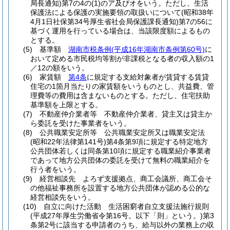
局長通知)
第7の4の
(1)
のア及びオをいう。
ただし、生活
保護法による保護の実施要領の取扱いについて
(昭和38年
4月1日社保第34号厚生省社会局保護課長通知)
第7の56に
基づく運用を行っている場合は、当該限度額によるもの
とする。
(5)
基準額
湖南市税条例
(平成16年湖南市条例第60号)
に
おいて定める市民税均等割が非課税となる者の収入額の1
／12の額をいう。
(6)
家賃額
第4条
に規定する支給対象者が賃貸する賃貸
住宅の1箇月当たりの家賃額をいうものとし、共益費、管
理費等の費用は含まないものとする。
ただし、住宅扶助
基準額を上限とする。
(7)
不動産仲介業者等 不動産仲介業者、貸主又は貸主か
ら委託を受けた事業者をいう。
(8)
公共職業安定所等 公共職業安定所又は職業安定法
(昭和22年法律第141号)
第4条第9項に規定する特定地方
公共団体若しくは同条第10項に規定する職業紹介事業者
であって地方公共団体の委託を受けて無料の職業紹介を
行う者をいう。
(9)
経営相談先 よろず支援拠点、商工会議所、商工会そ
の他福祉事務所を設置する地方公共団体が認める公的な
経営相談先をいう。
(10)
自立に向けた活動 生活困窮者自立支援法施行規則
(平成27年厚生労働省令第16号。以下「則」という。)
第3
条第2号に該当する申請者のうち、給与以外の業務上の収