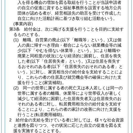
入を得る機会の増加を図る取組を行うことが当該申請者
の自立の促進に資すると福祉事務所を設置する地方公共
団体が認める者が、経営相談先の助言を受けて作成した
自立に向けた活動計画に基づき取り組む活動をいう。
(事業内容)
第3条
給付金は、次に掲げる支援を行うことを目的に支給す
るものとする。
(1)
離職、自営業の廃止
(以下「離職等」という。)
又は個
人の責に帰すべき理由・都合によらない就業機会等の減
少
(以下「やむを得ない休業等」という。)
により離職や
廃業と同程度の状況になり経済的に困窮し、住居を喪失
した者
(以下「住居喪失者」という。)
又は住居を喪失す
るおそれのある者
(以下「住居喪失のおそれのある者」と
いう。)
に対し、家賃相当分の給付金を支給することによ
り、これらの者の住居及び就労機会等の確保に向けた支
援を行うこと
(家賃補助)
。
(2)
同一の世帯に属する者の死亡又は本人若しくは同一の
世帯に属する者の離職、休業等により世帯収入が著しく
減少して経済的に困窮した住居喪失者又は住居喪失のお
それのある者に対し、転居費用相当分の給付金を支給す
ることにより、これらの者の家計の改善に向けた支援を
行うこと
(転居費用補助)
。
2
給付金の支給を受けている者に対しては、様々な社会資源
と連携を図りつつ、その状況に応じた自立の促進を図る支
援を実施することとする。