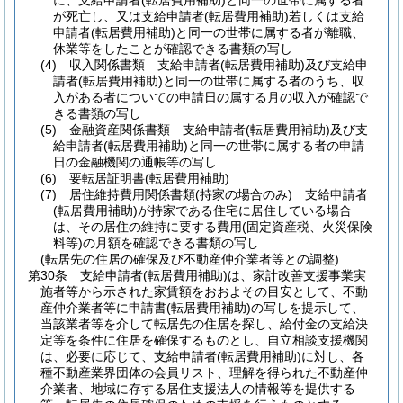
に、支給申請者
(転居費用補助)
と同一の世帯に属する者
が死亡し、又は支給申請者
(転居費用補助)
若しくは支給
申請者
(転居費用補助)
と同一の世帯に属する者が離職、
休業等をしたことが確認できる書類の写し
(4)
収入関係書類 支給申請者
(転居費用補助)
及び支給申
請者
(転居費用補助)
と同一の世帯に属する者のうち、収
入がある者についての申請日の属する月の収入が確認で
きる書類の写し
(5)
金融資産関係書類 支給申請者
(転居費用補助)
及び支
給申請者
(転居費用補助)
と同一の世帯に属する者の申請
日の金融機関の通帳等の写し
(6)
要転居証明書
(転居費用補助)
(7)
居住維持費用関係書類
(持家の場合のみ)
支給申請者
(転居費用補助)
が持家である住宅に居住している場合
は、その居住の維持に要する費用
(固定資産税、火災保険
料等)
の月額を確認できる書類の写し
(転居先の住居の確保及び不動産仲介業者等との調整)
第30条
支給申請者
(転居費用補助)
は、家計改善支援事業実
施者等から示された家賃額をおおよその目安として、不動
産仲介業者等に申請書
(転居費用補助)
の写しを提示して、
当該業者等を介して転居先の住居を探し、給付金の支給決
定等を条件に住居を確保するものとし、自立相談支援機関
は、必要に応じて、支給申請者
(転居費用補助)
に対し、各
種不動産業界団体の会員リスト、理解を得られた不動産仲
介業者、地域に存する居住支援法人の情報等を提供する