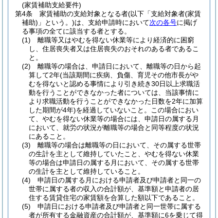
(家賃補助支給要件)
第4条
家賃補助の支給対象となる者
(以下「支給対象者
(家賃
補助)
」という。)
は、支給申請時において
次の各号
に掲げ
る事項の全てに該当する者とする。
(1)
離職等又はやむを得ない休業等により経済的に困窮
し、住居喪失者又は住居喪失のおそれのある者であるこ
と。
(2)
離職等の場合は、申請日において、離職等の日から起
算して2年
(当該期間に疾病、負傷、育児その他市長がや
むを得ないと認める事情により引き続き30日以上求職活
動を行うことができなかった者については、当該事情に
より求職活動を行うことができなかった日数を2年に加算
した期間が4年)
を経過していないこと。
この場合におい
て、やむを得ない休業等の場合には、申請日の属する月
において、就労の状況が離職等の場合と同等程度の状況
にあること。
(3)
離職等の場合は離職等の日において、その属する世帯
の生計を主として維持していたこと、やむを得ない休業
等の場合は申請日の属する月において、その属する世帯
の生計を主として維持していること。
(4)
申請日の属する月における申請者及び申請者と同一の
世帯に属する者の収入の合計額が、基準額と申請者の居
住する賃貸住宅の家賃額を合算した額以下であること。
(5)
申請日における申請者及び申請者と同一世帯に属する
者が所有する金融資産の合計額が、基準額に6を乗じて得