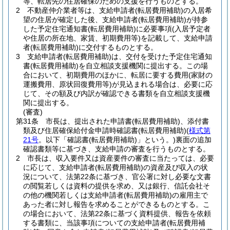
等、転居先の住居確保のための支援を行うものとする。
2
不動産仲介業者等は、支給申請者
(転居費用補助)
の入居希
望の住居が確定した後、支給申請者
(転居費用補助)
が持参
した予定住宅通知書
(転居費用補助)
に必要事項
(入居予定者
や住居の所在地、家賃、初期費用等)
を記載して、支給申請
者
(転居費用補助)
に交付するものとする。
3
支給申請者
(転居費用補助)
は、交付を受けた予定住宅通知
書
(転居費用補助)
を自立相談支援機関に提出する。
この場
合において、初期費用のほかに、転居に要する費用
(家財の
運搬費用、原状回復費用等)
が見込まれる場合は、必要に応
じて、その額及び内訳が確認できる書類を自立相談支援機
関に提出する。
(審査)
第31条
市長は、提出された申請書
(転居費用補助)
、添付書
類及び住居確保給付金申請時確認書
(転居費用補助)
(
様式第
21号
。以下「確認書
(転居費用補助)
」という。)
裏面の追加
確認書類等に基づき、支給申請の審査を行うものとする。
2
市長は、収入要件又は資産要件の審査に当たっては、必要
に応じて、支給申請者
(転居費用補助)
の資産及び収入の状
況について、法第22条に基づき、官公署に対し必要な文書
の閲覧若しくは資料の提供を求め、又は銀行、信託会社そ
の他の機関若しくは支給申請者
(転居費用補助)
の雇用主で
あった者に対し報告を求めることができるものとする。
こ
の場合において、法第22条に基づく資料提供、報告を依頼
する書類に、当該事項についての支給申請者
(転居費用補