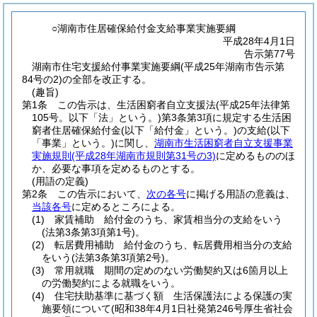
○湖南市住居確保給付金支給事業実施要綱
平成28年4月1日
告示第77号
湖南市住宅支援給付事業実施要綱(平成25年湖南市告示第
84号の2)の全部を改正する。
(趣旨)
第1条
この告示は、生活困窮者自立支援法
(平成25年法律第
105号。以下「法」という。)
第3条第3項に規定する生活困
窮者住居確保給付金
(以下「給付金」という。)
の支給
(以下
「事業」という。)
に関し、
湖南市生活困窮者自立支援事業
実施規則
(平成28年湖南市規則第31号の3)
に定めるもののほ
か、必要な事項を定めるものとする。
(用語の定義)
第2条
この告示において、
次の各号
に掲げる用語の意義は、
当該各号
に定めるところによる。
(1)
家賃補助 給付金のうち、家賃相当分の支給をいう
(法第3条第3項第1号)
。
(2)
転居費用補助 給付金のうち、転居費用相当分の支給
をいう
(法第3条第3項第2号)
。
(3)
常用就職 期間の定めのない労働契約又は6箇月以上
の労働契約による就職をいう。
(4)
住宅扶助基準に基づく額 生活保護法による保護の実
施要領について
(昭和38年4月1日社発第246号厚生省社会