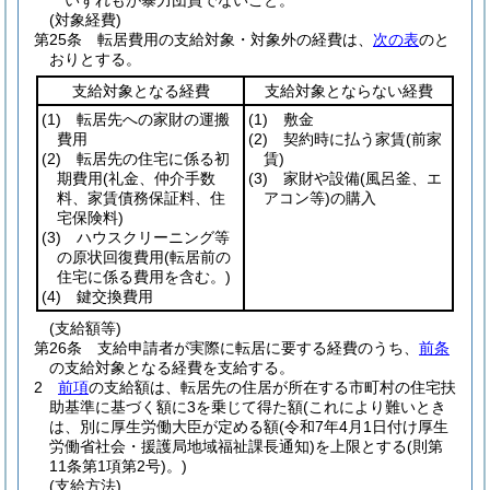
いずれもが暴力団員でないこと。
(対象経費)
第25条
転居費用の支給対象・対象外の経費は、
次の表
のと
おりとする。
支給対象となる経費
支給対象とならない経費
(1)
転居先への家財の運搬
(1)
敷金
費用
(2)
契約時に払う家賃
(前家
(2)
転居先の住宅に係る初
賃)
期費用
(礼金、仲介手数
(3)
家財や設備
(風呂釜、エ
料、家賃債務保証料、住
アコン等)
の購入
宅保険料)
(3)
ハウスクリーニング等
の原状回復費用
(転居前の
住宅に係る費用を含む。)
(4)
鍵交換費用
(支給額等)
第26条
支給申請者が実際に転居に要する経費のうち、
前条
の支給対象となる経費を支給する。
2
前項
の支給額は、転居先の住居が所在する市町村の住宅扶
助基準に基づく額に3を乗じて得た額
(これにより難いとき
は、別に厚生労働大臣が定める額
(令和7年4月1日付け厚生
労働省社会・援護局地域福祉課長通知)
を上限とする
(則第
11条第1項第2号)
。)
(支給方法)