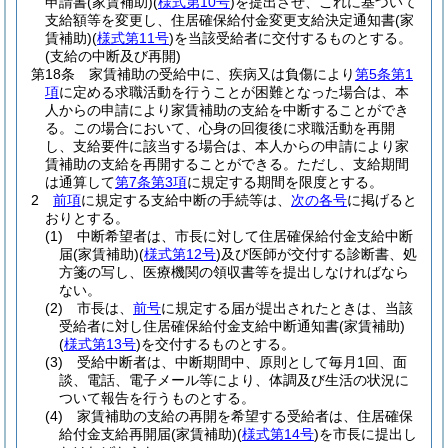
申請書
(家賃補助)
(
様式第10号
)
を提出させ、これに基づいて
支給額等を変更し、住居確保給付金変更支給決定通知書
(家
賃補助)
(
様式第11号
)
を当該受給者に交付するものとする。
(支給の中断及び再開)
第18条
家賃補助の受給中に、疾病又は負傷により
第5条第1
項
に定める求職活動を行うことが困難となった場合は、本
人からの申請により家賃補助の支給を中断することができ
る。
この場合において、心身の回復後に求職活動を再開
し、支給要件に該当する場合は、本人からの申請により家
賃補助の支給を再開することができる。
ただし、支給期間
は通算して
第7条第3項
に規定する期間を限度とする。
2
前項
に規定する支給中断の手続等は、
次の各号
に掲げると
おりとする。
(1)
中断希望者は、市長に対して住居確保給付金支給中断
届
(家賃補助)
(
様式第12号
)
及び医師が交付する診断書、処
方箋の写し、医療機関の領収書等を提出しなければなら
ない。
(2)
市長は、
前号
に規定する届が提出されたときは、当該
受給者に対し住居確保給付金支給中断通知書
(家賃補助)
(
様式第13号
)
を交付するものとする。
(3)
受給中断者は、中断期間中、原則として毎月1回、面
談、電話、電子メール等により、体調及び生活の状況に
ついて報告を行うものとする。
(4)
家賃補助の支給の再開を希望する受給者は、住居確保
給付金支給再開届
(家賃補助)
(
様式第14号
)
を市長に提出し