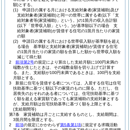
額)
とする。
(1)
申請日の属する月における支給対象者
(家賃補助)
及び
支給対象者
(家賃補助)
と同一の世帯に属する者
(以下「支
給対象者等
(家賃補助)
」という。)
の1箇月の収入合計額
(以下「世帯収入額」という。)
が基準額以下の場合 支
給対象者
(家賃補助)
が賃借する住宅の1箇月当たりの家賃
の額
(2)
申請日の属する月における世帯収入額が基準額を超え
る場合 基準額と支給対象者
(家賃補助)
が賃借する住宅
の1箇月当たりの家賃の額を合算した額から世帯収入額を
減じて得た額
2
前項第2号
の規定により算出した支給月額に100円未満の
端数が生じたときは、その端数金額を切り上げて計算す
る。
また、支給額が100円未満であるときは、100円を支給
月額とする。
3
新規に住宅を賃借する者については、入居する住宅は住宅
扶助基準に基づく額以下の家賃のものに限る。
ただし、住
居喪失のおそれのある者については、住宅扶助基準に基づ
く額を超える家賃額であっても家賃補助の支給対象とする
が、支給月額は住宅扶助基準に基づく額を上限とする。
(支給期間等)
第7条
家賃補助は月ごとに支給するものとし、支給期間は、
3箇月間を限度とする。
2
前項
の規定にかかわらず
第5条第1項
に規定する求職活動