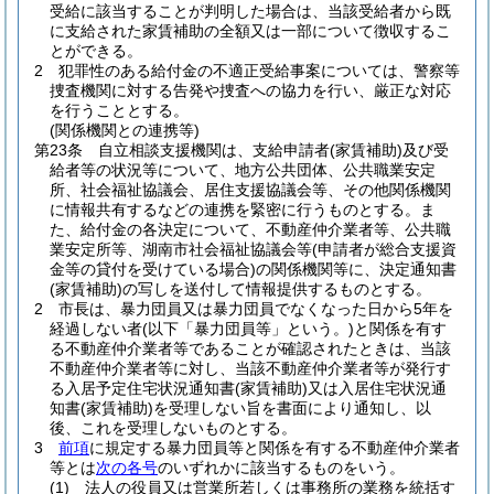
受給に該当することが判明した場合は、当該受給者から既
に支給された家賃補助の全額又は一部について徴収するこ
とができる。
2
犯罪性のある給付金の不適正受給事案については、警察等
捜査機関に対する告発や捜査への協力を行い、厳正な対応
を行うこととする。
(関係機関との連携等)
第23条
自立相談支援機関は、支給申請者
(家賃補助)
及び受
給者等の状況等について、地方公共団体、公共職業安定
所、社会福祉協議会、居住支援協議会等、その他関係機関
に情報共有するなどの連携を緊密に行うものとする。
ま
た、給付金の各決定について、不動産仲介業者等、公共職
業安定所等、湖南市社会福祉協議会等
(申請者が総合支援資
金等の貸付を受けている場合)
の関係機関等に、決定通知書
(家賃補助)
の写しを送付して情報提供するものとする。
2
市長は、暴力団員又は暴力団員でなくなった日から5年を
経過しない者
(以下「暴力団員等」という。)
と関係を有す
る不動産仲介業者等であることが確認されたときは、当該
不動産仲介業者等に対し、当該不動産仲介業者等が発行す
る入居予定住宅状況通知書
(家賃補助)
又は入居住宅状況通
知書
(家賃補助)
を受理しない旨を書面により通知し、以
後、これを受理しないものとする。
3
前項
に規定する暴力団員等と関係を有する不動産仲介業者
等とは
次の各号
のいずれかに該当するものをいう。
(1)
法人の役員又は営業所若しくは事務所の業務を統括す