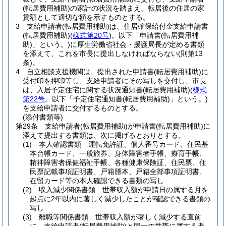
(転居費用補助)
の家計の状況を踏まえ、転居後の住居の家
賃額として適切な額を示すものとする。
3
支給申請者
(転居費用補助)
は、住居確保給付金支給申請書
(転居費用補助)
(
様式第20号
)
。
以下「申請書
(転居費用補
助)
」という。
)に厚生労働省社会・援護局長が定める書類
を添えて、これを市長に提出しなければならない
(則第13
条)
。
4
自立相談支援機関は、提出された申請書
(転居費用補助)
に
受付印を押印等し、支給申請者にその写しを交付し、市長
は、入居予定住宅に関する状況通知書
(転居費用補助)
(
様式
第22号
。以下「予定住宅通知書
(転居費用補助)
」という。)
を支給申請者に交付するものとする。
(添付書類等)
第29条
支給申請者
(転居費用補助)
が申請書
(転居費用補助)
に
添えて提出する書類は、次に掲げるとおりとする。
(1)
本人確認書類 運転免許証、個人番号カード、住民基
本台帳カード、一般旅券、身体障害者手帳、療育手帳、
精神障害者保健福祉手帳、各種健康保険証、住民票、住
民票記載事項証明書、戸籍謄本、戸籍全部事項証明書、
在留カード等の本人確認できる書類の写し
(2)
収入減少関係書類 世帯収入額が申請日の属する月を
起点に2年以内に著しく減少したことが確認できる書類の
写し
(3)
離職等関係書類 世帯収入額が著しく減少する直前