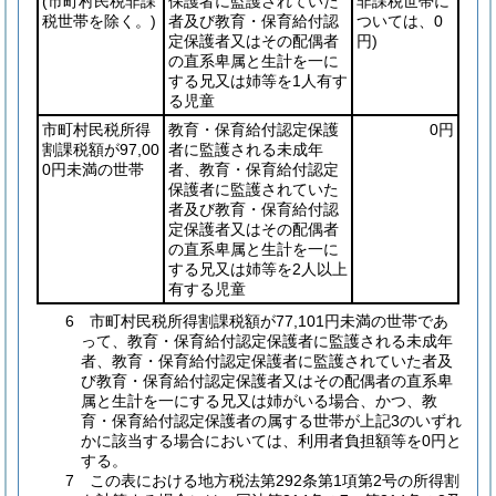
(市町村民税非課
保護者に監護されていた
非課税世帯に
税世帯を除く。)
者及び教育・保育給付認
ついては、0
定保護者又はその配偶者
円)
の直系卑属と生計を一に
する兄又は姉等を1人有す
る児童
市町村民税所得
教育・保育給付認定保護
0円
割課税額が97,00
者に監護される未成年
0円未満の世帯
者、教育・保育給付認定
保護者に監護されていた
者及び教育・保育給付認
定保護者又はその配偶者
の直系卑属と生計を一に
する兄又は姉等を2人以上
有する児童
6 市町村民税所得割課税額が77,101円未満の世帯であ
って、教育・保育給付認定保護者に監護される未成年
者、教育・保育給付認定保護者に監護されていた者及
び教育・保育給付認定保護者又はその配偶者の直系卑
属と生計を一にする兄又は姉がいる場合、かつ、教
育・保育給付認定保護者の属する世帯が上記3のいずれ
かに該当する場合においては、利用者負担額等を0円と
する。
7 この表における地方税法第292条第1項第2号の所得割