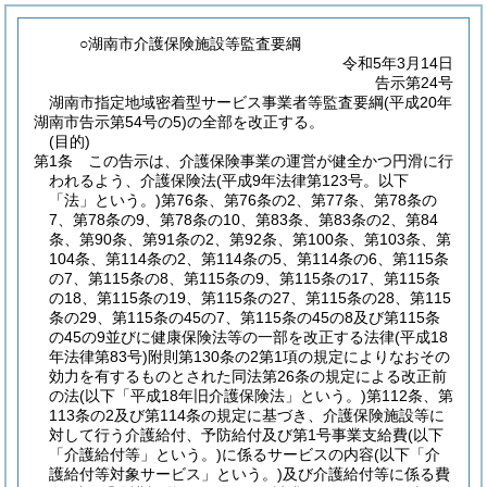
○湖南市介護保険施設等監査要綱
令和5年3月14日
告示第24号
湖南市指定地域密着型サービス事業者等監査要綱(平成20年
湖南市告示第54号の5)の全部を改正する。
(目的)
第1条
この告示は、介護保険事業の運営が健全かつ円滑に行
われるよう、介護保険法
(平成9年法律第123号。以下
「法」という。)
第76条、第76条の2、第77条、第78条の
7、第78条の9、第78条の10、第83条、第83条の2、第84
条、第90条、第91条の2、第92条、第100条、第103条、第
104条、第114条の2、第114条の5、第114条の6、第115条
の7、第115条の8、第115条の9、第115条の17、第115条
の18、第115条の19、第115条の27、第115条の28、第115
条の29、第115条の45の7、第115条の45の8及び第115条
の45の9並びに健康保険法等の一部を改正する法律
(平成18
年法律第83号)
附則第130条の2第1項の規定によりなおその
効力を有するものとされた同法第26条の規定による改正前
の法
(以下「平成18年旧介護保険法」という。)
第112条、第
113条の2及び第114条の規定に基づき、介護保険施設等に
対して行う介護給付、予防給付及び第1号事業支給費
(以下
「介護給付等」という。)
に係るサービスの内容
(以下「介
護給付等対象サービス」という。)
及び介護給付等に係る費