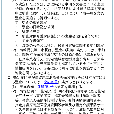
を決定したときは、次に掲げる事項を文書により監査開
始時に通知する。
なお、法第23条により運営指導を実施
中に監査に移行した場合は、口頭により当該事項を含め
監査を実施する旨通告する。
ア
監査の根拠規定
イ
監査の日時及び場所
ウ
監査担当者
エ
監査対象介護保険施設等の出席者
(役職名等で可)
オ
必要な書類等
カ
虚偽の報告又は答弁、検査忌避等に関する罰則規定
(2)
情報提供等 市長は、監査の実施に当たっては、事前
に、関係する保険者及び監査の対象が指定地域密着型サ
ービス事業者等又は指定地域密着型介護予防サービス事
業者等の場合は当該事業者を指定している全ての市長に
情報提供を行い、必要に応じ同時に監査を実施する等の
連携を図るものとする。
2
指定権限等が滋賀県にある介護保険施設等に対する市によ
る監査については、
次の各号
に掲げるとおりとする。
(1)
実施通知
前項第1号
の規定を準用する。
(2)
情報提供等 指定又は許可の権限が滋賀県にある指定
居宅サービス事業者等、指定介護老人福祉施設開設者
等、介護老人保健施設開設者等、介護医療院開設者等、
指定介護療養型医療施設開設者等及び指定介護予防サー
ビス事業者等に対する監査を行う場合、滋賀県知事に対