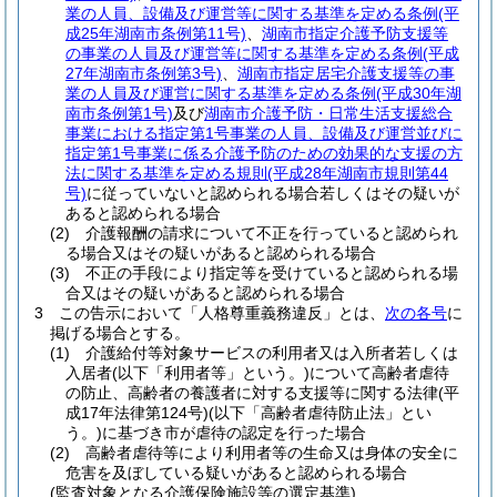
業の人員、設備及び運営等に関する基準を定める条例
(平
成25年湖南市条例第11号)
、
湖南市指定介護予防支援等
の事業の人員及び運営等に関する基準を定める条例
(平成
27年湖南市条例第3号)
、
湖南市指定居宅介護支援等の事
業の人員及び運営に関する基準を定める条例
(平成30年湖
南市条例第1号)
及び
湖南市介護予防・日常生活支援総合
事業における指定第1号事業の人員、設備及び運営並びに
指定第1号事業に係る介護予防のための効果的な支援の方
法に関する基準を定める規則
(平成28年湖南市規則第44
号)
に従っていないと認められる場合若しくはその疑いが
あると認められる場合
(2)
介護報酬の請求について不正を行っていると認められ
る場合又はその疑いがあると認められる場合
(3)
不正の手段により指定等を受けていると認められる場
合又はその疑いがあると認められる場合
3
この告示において「人格尊重義務違反」とは、
次の各号
に
掲げる場合とする。
(1)
介護給付等対象サービスの利用者又は入所者若しくは
入居者
(以下「利用者等」という。)
について高齢者虐待
の防止、高齢者の養護者に対する支援等に関する法律
(平
成17年法律第124号)
(以下「高齢者虐待防止法」とい
う。)
に基づき市が虐待の認定を行った場合
(2)
高齢者虐待等により利用者等の生命又は身体の安全に
危害を及ぼしている疑いがあると認められる場合
(監査対象となる介護保険施設等の選定基準)