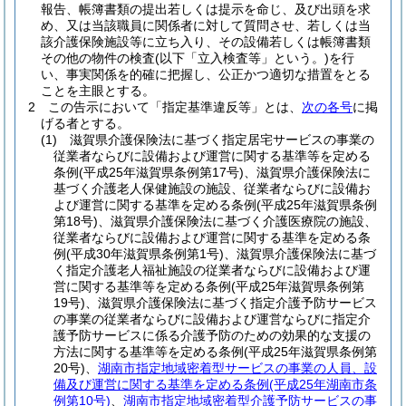
報告、帳簿書類の提出若しくは提示を命じ、及び出頭を求
め、又は当該職員に関係者に対して質問させ、若しくは当
該介護保険施設等に立ち入り、その設備若しくは帳簿書類
その他の物件の検査
(以下「立入検査等」という。)
を行
い、事実関係を的確に把握し、公正かつ適切な措置をとる
ことを主眼とする。
2
この告示において「指定基準違反等」とは、
次の各号
に掲
げる者とする。
(1)
滋賀県介護保険法に基づく指定居宅サービスの事業の
従業者ならびに設備および運営に関する基準等を定める
条例
(平成25年滋賀県条例第17号)
、滋賀県介護保険法に
基づく介護老人保健施設の施設、従業者ならびに設備お
よび運営に関する基準を定める条例
(平成25年滋賀県条例
第18号)
、滋賀県介護保険法に基づく介護医療院の施設、
従業者ならびに設備および運営に関する基準を定める条
例
(平成30年滋賀県条例第1号)
、滋賀県介護保険法に基づ
く指定介護老人福祉施設の従業者ならびに設備および運
営に関する基準等を定める条例
(平成25年滋賀県条例第
19号)
、滋賀県介護保険法に基づく指定介護予防サービス
の事業の従業者ならびに設備および運営ならびに指定介
護予防サービスに係る介護予防のための効果的な支援の
方法に関する基準等を定める条例
(平成25年滋賀県条例第
20号)
、
湖南市指定地域密着型サービスの事業の人員、設
備及び運営に関する基準を定める条例
(平成25年湖南市条
例第10号)
、
湖南市指定地域密着型介護予防サービスの事