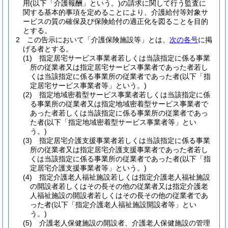
用
(以下「介護報酬」という。)
の請求に関して行う監査に
関する基本的事項を定めることにより、介護給付等対象サ
ービスの質の確保及び保険給付の適正化を図ることを目的
とする。
2
この告示において「介護保険施設等」とは、
次の各号
に掲
げる者とする。
(1)
指定居宅サービス事業者若しくは当該指定に係る事業
所の従業者又は指定居宅サービス事業者であった者若し
くは当該指定に係る事業所の従業者であった者
(以下「指
定居宅サービス事業者等」という。)
(2)
指定地域密着型サービス事業者若しくは当該指定に係
る事業所の従業者又は指定地域密着型サービス事業者で
あった者若しくは当該指定に係る事業所の従業者であっ
た者
(以下「指定地域密着型サービス事業者等」とい
う。)
(3)
指定居宅介護支援事業者若しくは当該指定に係る事業
所の従業者又は指定居宅介護支援事業者であった者若し
くは当該指定に係る事業所の従業者であった者
(以下「指
定居宅介護支援事業者等」という。)
(4)
指定介護老人福祉施設若しくは指定介護老人福祉施設
の開設者若しくはその長その他の従業者又は指定介護老
人福祉施設の開設者若しくはその長その他の従業者であ
った者
(以下「指定介護老人福祉施設開設者等」とい
う。)
(5)
介護老人保健施設の開設者、介護老人保健施設の管理