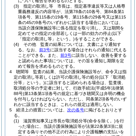
について報告を求めるものとする。
(3)
指定の取消し等 市長は、指定基準違反等又は人格尊
重義務違反の内容等が、法第78条の10各号、第84条第1
項各号、第115条の19各号、第115条の29各号又は第115
条の45の9各号のいずれかに該当する場合においては、
当該介護保険施設等に係る指定を取り消し、又は期間を
定めてその指定の全部若しくは一部の効力の停止
(以下
「指定の取消し等」という。)
をすることができる。
(4)
その他 監査の結果については、文書により通知す
る。
なお、
前3号
に該当する場合はそれらの通知に代える
ことができる。
また、
前3号
に該当しない、改善を要する
と認められた事項については、その旨を通知し期限を定
めて報告を求めるものとする。
4
聴聞等 監査の結果、当該介護保険施設等が、命令又は指
定の取消し等若しくは許可の取消し等の処分
(以下「取消処
分等」という。)
に該当すると認められる場合は、監査後、
取消処分等の予定者に対して、行政手続法
(平成5年法律第
88号)
第13条第1項各号の規定に基づき聴聞又は弁明の機会
を付与しなければならない。
ただし、同条第2項各号のいず
れかに該当するときは、これらの規定は適用しない。
5
経済上の措置については、
次の各号
に掲げるとおりとす
る。
(1)
滋賀県知事又は市長が取消処分等
(命令を除く。)
を行
った場合に、当該介護保険施設等が法第22条第3項に規
定する偽りその他不正の行為により介護報酬の支払いを