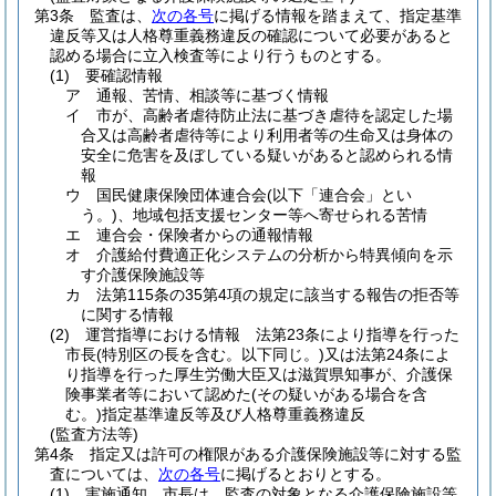
第3条
監査は、
次の各号
に掲げる情報を踏まえて、指定基準
違反等又は人格尊重義務違反の確認について必要があると
認める場合に立入検査等により行うものとする。
(1)
要確認情報
ア
通報、苦情、相談等に基づく情報
イ
市が、高齢者虐待防止法に基づき虐待を認定した場
合又は高齢者虐待等により利用者等の生命又は身体の
安全に危害を及ぼしている疑いがあると認められる情
報
ウ
国民健康保険団体連合会
(以下「連合会」とい
う。)
、地域包括支援センター等へ寄せられる苦情
エ
連合会・保険者からの通報情報
オ
介護給付費適正化システムの分析から特異傾向を示
す介護保険施設等
カ
法第115条の35第4項の規定に該当する報告の拒否等
に関する情報
(2)
運営指導における情報 法第23条により指導を行った
市長
(特別区の長を含む。以下同じ。)
又は法第24条によ
り指導を行った厚生労働大臣又は滋賀県知事が、介護保
険事業者等において認めた
(その疑いがある場合を含
む。)
指定基準違反等及び人格尊重義務違反
(監査方法等)
第4条
指定又は許可の権限がある介護保険施設等に対する監
査については、
次の各号
に掲げるとおりとする。
(1)
実施通知 市長は、監査の対象となる介護保険施設等