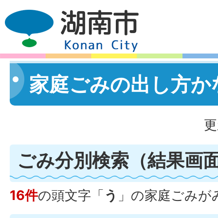
家庭ごみの出し方か
更
ごみ分別検索
（結果画
16件
の頭文字「
う
」の
家庭ごみ
が