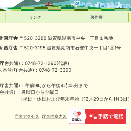
リンク
著作権
所 東庁舎
〒520-3288 滋賀県湖南市中央一丁目１番地
所 西庁舎
〒520-3195 滋賀県湖南市石部中央一丁目1番1号
庁舎共通)：0748-72-1290(代表)
番号(庁舎共通)：0748-72-3390
(庁舎共通)：午前9時から午後4時45分まで
庁舎共通) ：月曜日から金曜日
[祝日・休日および年末年始（12月29日から1月3日
庁舎アクセス
庁舎内案内図