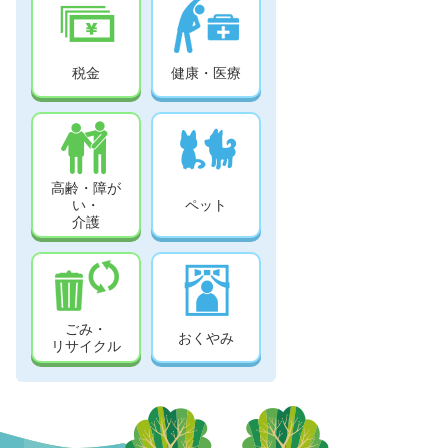
税金
健康・医療
高齢・障が
い・
ペット
介護
ごみ・
おくやみ
リサイクル