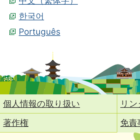
中文（繁体字）
한국어
Português
個人情報の取り扱い
リン
著作権
免責