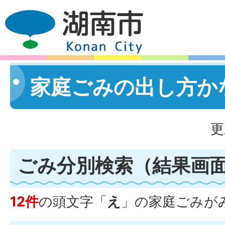
家庭ごみの出し方か
更
ごみ分別検索
（結果画
12件
の頭文字「
え
」の
家庭ごみ
が