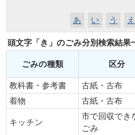
あ
い
う
頭文字「
き
」の
ごみ分別検索
結果
ごみの種類
区分
教科書・参考書
古紙・古布
着物
古紙・古布
市で回収でき
キッチン
ごみ