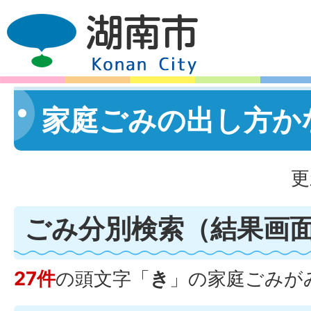
家庭ごみの出し方か
更
ごみ分別検索
（結果画
27件
の頭文字「
き
」の
家庭ごみ
が