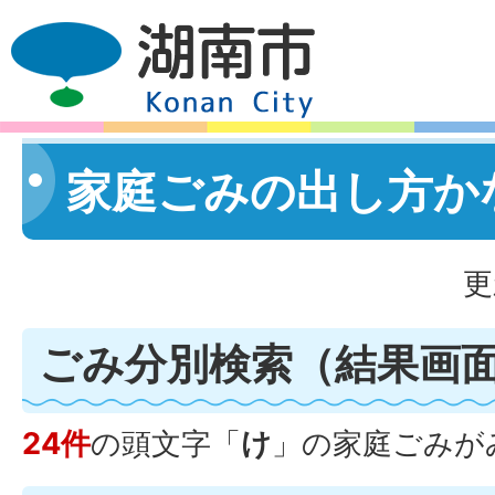
家庭ごみの出し方か
更
ごみ分別検索
（結果画
24件
の頭文字「
け
」の
家庭ごみ
が