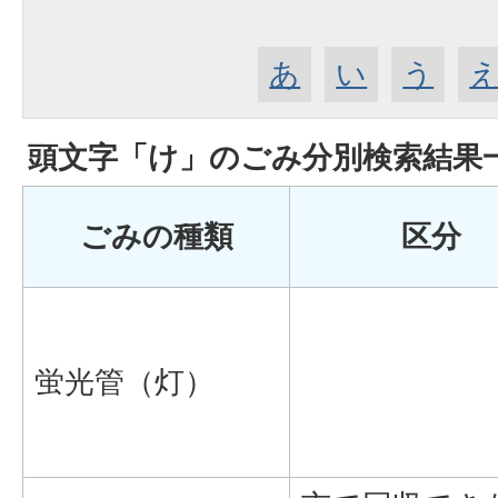
あ
い
う
頭文字「
け
」の
ごみ分別検索
結果
ごみの種類
区分
蛍光管（灯）