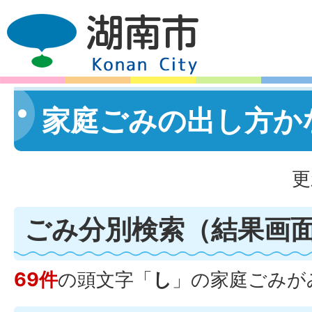
家庭ごみの出し方か
更
ごみ分別検索
（結果画
69件
の頭文字「
し
」の
家庭ごみ
が