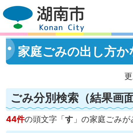
家庭ごみの出し方か
更
ごみ分別検索
（結果画
44件
の頭文字「
す
」の
家庭ごみ
が