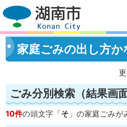
家庭ごみの出し方か
更
ごみ分別検索
（結果画
10件
の頭文字「
そ
」の
家庭ごみ
が