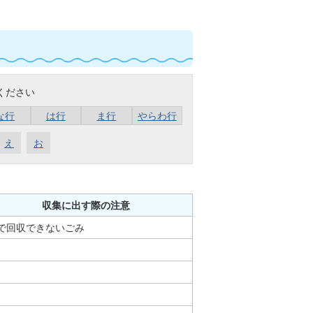
ください
な行
は行
ま行
やらわ行
え
お
収集に出す際の注意
で回収できないごみ