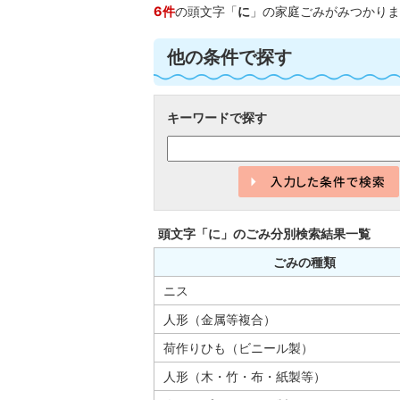
6件
の頭文字「
に
」の
家庭ごみ
がみつかりま
他の条件で探す
キーワードで探す
頭文字「
に
」の
ごみ分別検索
結果一覧
ごみの種類
ニス
人形（金属等複合）
荷作りひも（ビニール製）
人形（木・竹・布・紙製等）