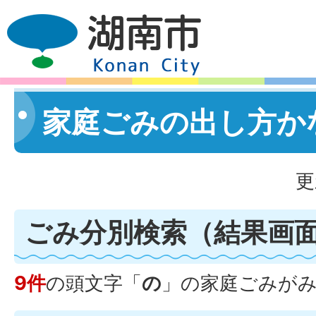
家庭ごみの出し方か
更
ごみ分別検索
（結果画
9件
の頭文字「
の
」の
家庭ごみ
が